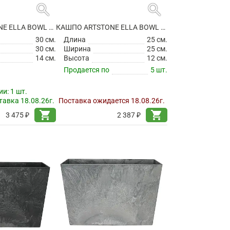
search
search
КАШПО ARTSTONE ELLA BOWL BLACK
КАШПО ARTSTONE ELLA BOWL GREY
30 см.
Длина
25 см.
30 см.
Ширина
25 см.
14 см.
Высота
12 см.
Продается по
5 шт.
ии:
1 шт.
авка 18.08.26г.
Поставка ожидается 18.08.26г.
shopping_cart
shopping_cart
3 475 ₽
2 387 ₽