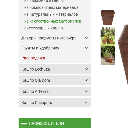
из керамики и глины
из композитных материалов
из натуральных материалов
из искусственных материалов
аксессуары к кашпо
keyboard_arrow_down
Декор и предметы интерьера
keyboard_arrow_down
Грунты и Удобрения
Распродажа
keyboard_arrow_down
Кашпо Lechuza
keyboard_arrow_down
Кашпо Ola Dom
keyboard_arrow_down
Кашпо Artevasi
keyboard_arrow_down
Кашпо Cosapots
menu
ПРОИЗВОДИТЕЛИ