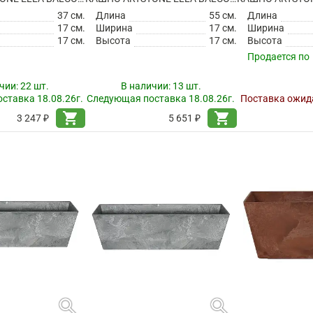
37 см.
Длина
55 см.
Длина
17 см.
Ширина
17 см.
Ширина
17 см.
Высота
17 см.
Высота
Продается по
чии:
22 шт.
В наличии:
13 шт.
ставка 18.08.26г.
Следующая поставка 18.08.26г.
Поставка ожида
shopping_cart
shopping_cart
3 247 ₽
5 651 ₽
search
search