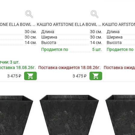
search
search
КАШПО ARTSTONE ELLA BOWL GREY
КАШПО ARTSTONE ELLA BOWL OAK
30 см.
Длина
30 см.
Длина
30 см.
Ширина
30 см.
Ширина
14 см.
Высота
14 см.
Высота
Продается по
5 шт.
Продается по
ичии:
3 шт.
ставка 18.08.26г.
Поставка ожидается 18.08.26г.
Поставка ожида
shopping_cart
shopping_cart
3 475 ₽
3 475 ₽