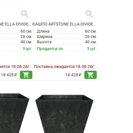
search
search
КАШПО ARTSTONE ELLA DIVIDER BLACK
КАШПО ARTSTONE ELLA DIVIDER GREY
60 см.
Длина
60 см.
26 см.
Ширина
26 см.
40 см.
Высота
40 см.
3 шт.
Продается по
3 шт.
ется 18.08.26г.
Поставка ожидается 18.08.26г.
shopping_cart
shopping_cart
18 428 ₽
18 428 ₽