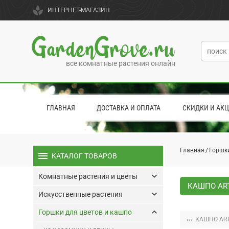
spa
ИНТЕРНЕТ-МАГАЗИН
GardenGrove.ru
все комнатные растения онлайн
ГЛАВНАЯ
ДОСТАВКА И ОПЛАТА
СКИДКИ И АК
Главная
Горшки
menu
КАТАЛОГ ТОВАРОВ
keyboard_arrow_down
Комнатные растения и цветы
КАШПО ART
keyboard_arrow_down
Искусственные растения
keyboard_arrow_up
Горшки для цветов и кашпо
‹‹‹
КАШПО ART