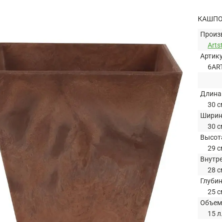
КАШПО 
Произ
Arts
Артик
6AR
Длина
30 с
Шири
30 с
Высот
29 с
Внутр
28 с
Глуби
25 с
Объем
15 л