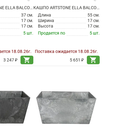
КАШПО ARTSTONE ELLA BALCONY OAK
КАШПО ARTSTONE ELLA BALCONY OAK
37 см.
Длина
55 см.
17 см.
Ширина
17 см.
17 см.
Высота
17 см.
5 шт.
Продается по
5 шт.
ется 18.08.26г.
Поставка ожидается 18.08.26г.
shopping_cart
shopping_cart
3 247 ₽
5 651 ₽