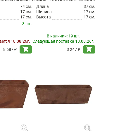
74 см.
Длина
37 см.
17 см.
Ширина
17 см.
17 см.
Высота
17 см.
3 шт.
В наличии:
19 шт.
ется 18.08.26г.
Следующая поставка 18.08.26г.
shopping_cart
shopping_cart
8 687 ₽
3 247 ₽
search
search