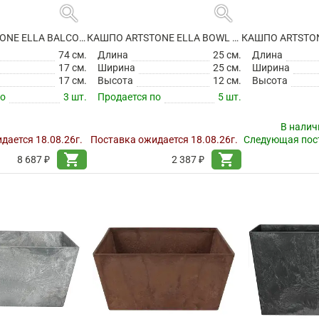
search
search
КАШПО ARTSTONE ELLA BALCONY OAK
КАШПО ARTSTONE ELLA BOWL BLACK
74 см.
Длина
25 см.
Длина
17 см.
Ширина
25 см.
Ширина
17 см.
Высота
12 см.
Высота
по
3 шт.
Продается по
5 шт.
В налич
дается 18.08.26г.
Поставка ожидается 18.08.26г.
Следующая пост
shopping_cart
shopping_cart
8 687 ₽
2 387 ₽