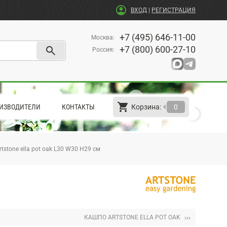
account_circle
ВХОД
|
РЕГИСТРАЦИЯ
+7 (495) 646-11-00
Москва
:
search
+7 (800) 600-27-10
Россия
:
shopping_cart
arrow_left
ИЗВОДИТЕЛИ
КОНТАКТЫ
Корзина:
0
tstone ella pot oak L30 W30 H29 см
›››
КАШПО ARTSTONE ELLA POT OAK