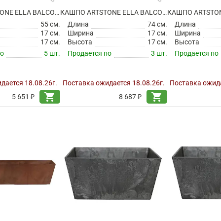
КАШПО ARTSTONE ELLA BALCONY GREY
КАШПО ARTSTONE ELLA BALCONY GREY
55 см.
Длина
74 см.
Длина
17 см.
Ширина
17 см.
Ширина
17 см.
Высота
17 см.
Высота
по
5 шт.
Продается по
3 шт.
Продается по
дается 18.08.26г.
Поставка ожидается 18.08.26г.
Поставка ожида
shopping_cart
shopping_cart
5 651 ₽
8 687 ₽