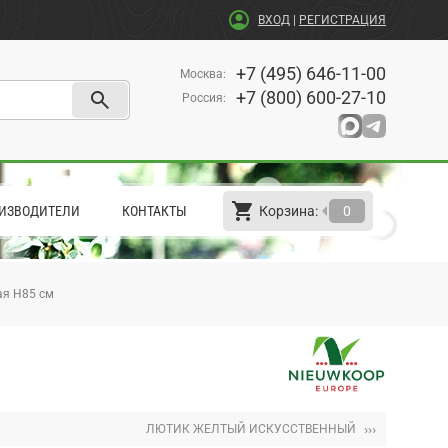
account_circle
ВХОД
|
РЕГИСТРАЦИЯ
+7 (495) 646-11-00
Москва
:
search
+7 (800) 600-27-10
Россия
:
shopping_cart
arrow_left
ИЗВОДИТЕЛИ
КОНТАКТЫ
Корзина:
0
ая H85 см
›››
ЛЮТИК ЖЕЛТЫЙ ИСКУССТВЕННЫЙ