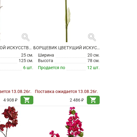
search
search
БОРЩЕВИК СУХОЙ ИСКУССТВЕННЫЙ
БОРЩЕВИК ЦВЕТУЩИЙ ИСКУССТВЕННЫЙ
25 см.
Ширина
20 см.
125 см.
Высота
78 см.
6 шт.
Продается по
12 шт.
ется 13.08.26г.
Поставка ожидается 13.08.26г.
shopping_cart
shopping_cart
4 908 ₽
2 486 ₽