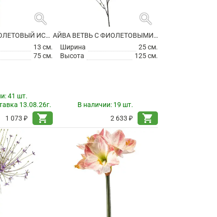
search
search
АГАПАНТУС ФИОЛЕТОВЫЙ ИСКУССТВЕННЫЙ
АЙВА ВЕТВЬ С ФИОЛЕТОВЫМИ ЦВЕТАМИ ИСКУССТВЕННАЯ
13 см.
Ширина
25 см.
75 см.
Высота
125 см.
ии:
41 шт.
авка 13.08.26г.
В наличии:
19 шт.
shopping_cart
shopping_cart
1 073 ₽
2 633 ₽