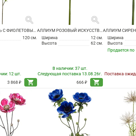
search
search
АКОНИТ ВЕТВЬ С ФИОЛЕТОВЫМИ ЦВЕТАМИ ИСКУССТВЕННЫЙ
АЛЛИУМ РОЗОВЫЙ ИСКУССТВЕННЫЙ
120 см.
Ширина
12 см.
Ширина
Высота
62 см.
Высота
Продается по
В наличии:
37 шт.
чии:
12 шт.
Следующая поставка 13.08.26г.
Поставка ожида
shopping_cart
shopping_cart
3 868 ₽
666 ₽