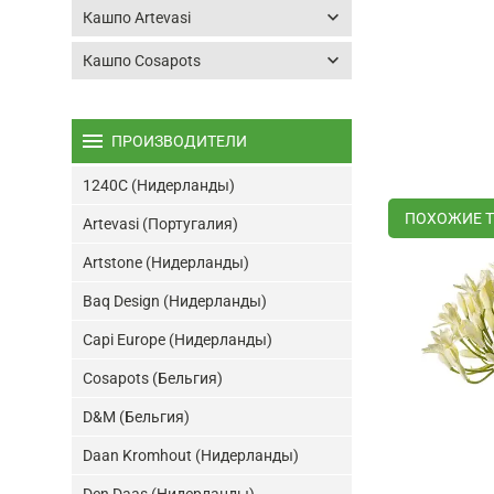
keyboard_arrow_down
Кашпо Artevasi
keyboard_arrow_down
Кашпо Cosapots
menu
ПРОИЗВОДИТЕЛИ
1240C (Нидерланды)
ПОХОЖИЕ 
Artevasi (Португалия)
Artstone (Нидерланды)
Baq Design (Нидерланды)
Capi Europe (Нидерланды)
Cosapots (Бельгия)
D&M (Бельгия)
Daan Kromhout (Нидерланды)