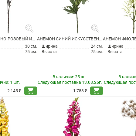
search
search
АНЕМОН КРАСНО-РОЗОВЫЙ ИСКУССТВЕННЫЙ
АНЕМОН СИНИЙ ИСКУССТВЕННЫЙ
30 см.
Ширина
24 см.
Ширина
75 см.
Высота
75 см.
Высота
В наличии:
25 шт.
В налич
ичии:
1 шт.
Следующая поставка 13.08.26г.
Следующая пост
shopping_cart
shopping_cart
2 145 ₽
1 788 ₽