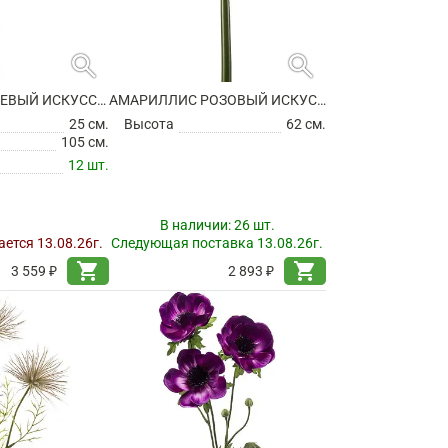
search
search
АЛЛИУМ СИРЕНЕВЫЙ ИСКУССТВЕННЫЙ
АМАРИЛЛИС РОЗОВЫЙ ИСКУССТВЕННЫЙ
25 см.
Высота
62 см.
105 см.
12 шт.
В наличии:
26 шт.
ется 13.08.26г.
Следующая поставка 13.08.26г.
shopping_cart
shopping_cart
3 559 ₽
2 893 ₽