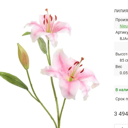
ЛИЛИЯ
Произ
Nie
Артик
8JA
Высот
85 с
Вес
0.05
В нали
Срок п
3 494