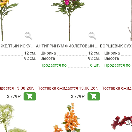
search
search
АНТИРРИНУМ ЖЕЛТЫЙ ИСКУССТВЕННЫЙ
АНТИРРИНУМ ФИОЛЕТОВЫЙ ИСКУССТВЕННЫЙ
12 см.
Ширина
12 см.
Ширина
92 см.
Высота
92 см.
Высота
Продается по
6 шт.
Продается по
дается 13.08.26г.
Поставка ожидается 13.08.26г.
Поставка ожида
shopping_cart
shopping_cart
2 779 ₽
2 779 ₽