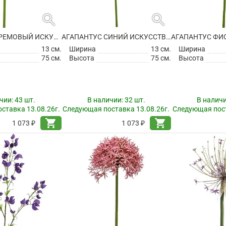
search
search
АГАПАНТУС КРЕМОВЫЙ ИСКУССТВЕННЫЙ
АГАПАНТУС СИНИЙ ИСКУССТВЕННЫЙ
13 см.
Ширина
13 см.
Ширина
75 см.
Высота
75 см.
Высота
чии:
43 шт.
В наличии:
32 шт.
В налич
ставка 13.08.26г.
Следующая поставка 13.08.26г.
Следующая пост
shopping_cart
shopping_cart
1 073 ₽
1 073 ₽