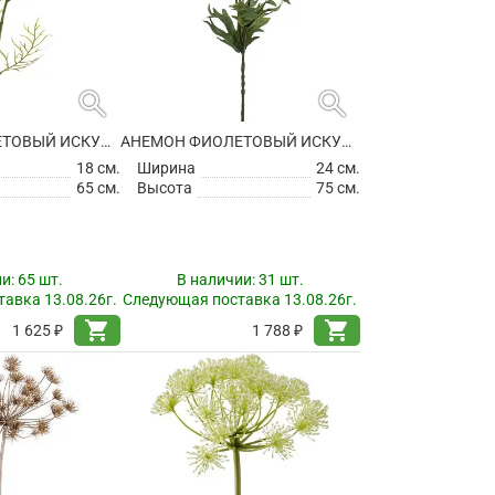
search
search
АНЕМОН ФИОЛЕТОВЫЙ ИСКУССТВЕННЫЙ
АНЕМОН ФИОЛЕТОВЫЙ ИСКУССТВЕННЫЙ
18 см.
Ширина
24 см.
65 см.
Высота
75 см.
ии:
65 шт.
В наличии:
31 шт.
авка 13.08.26г.
Следующая поставка 13.08.26г.
shopping_cart
shopping_cart
1 625 ₽
1 788 ₽