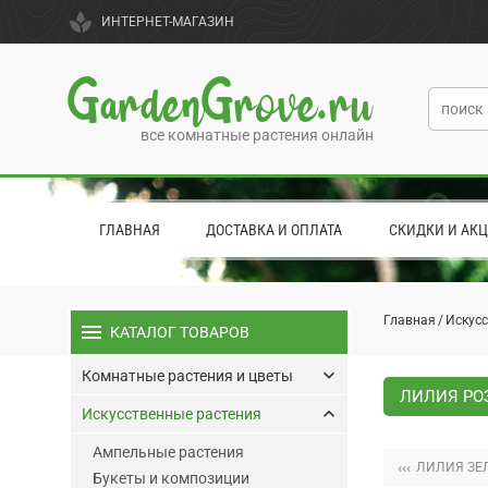
spa
ИНТЕРНЕТ-МАГАЗИН
GardenGrove.ru
все комнатные растения онлайн
ГЛАВНАЯ
ДОСТАВКА И ОПЛАТА
СКИДКИ И АК
Главная
Искусс
menu
КАТАЛОГ ТОВАРОВ
keyboard_arrow_down
Комнатные растения и цветы
ЛИЛИЯ РО
keyboard_arrow_up
Искусственные растения
Ампельные растения
‹‹‹
ЛИЛИЯ ЗЕ
Букеты и композиции