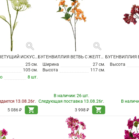
search
search
БОРЩЕВИК ЦВЕТУЩИЙ ИСКУССТВЕННЫЙ
БУГЕНВИЛЛИЯ ВЕТВЬ С ЖЕЛТО-ОРАНЖЕВЫМИ ЦВЕТАМИ ИСКУССТВЕННАЯ
25 см.
Ширина
27 см.
Высота
105 см.
Высота
117 см.
по
8 шт.
В наличии:
26 шт.
дается 13.08.26г.
Следующая поставка 13.08.26г.
В налич
shopping_cart
shopping_cart
5 086 ₽
3 998 ₽