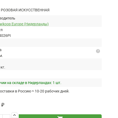
 РОЗОВАЯ ИСКУССТВЕННАЯ
водитель
uwkoop Europe (Нидерланды)
ул
4026PI
а
help
м.
 кг.
чии на складе в Нидерландах:
1 шт.
оставки в Россию ≈ 10-20 рабочих дней.
 ₽
keyboard_arrow_up