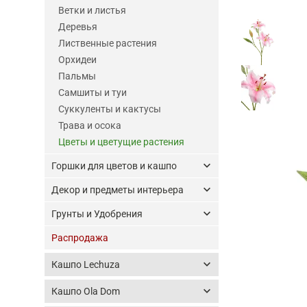
Ветки и листья
Деревья
Лиственные растения
Орхидеи
Пальмы
Самшиты и туи
Суккуленты и кактусы
Трава и осока
Цветы и цветущие растения
keyboard_arrow_down
Горшки для цветов и кашпо
keyboard_arrow_down
Декор и предметы интерьера
keyboard_arrow_down
Грунты и Удобрения
Распродажа
keyboard_arrow_down
Кашпо Lechuza
keyboard_arrow_down
Кашпо Ola Dom