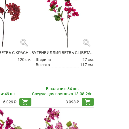
search
search
БУГЕНВИЛЛИЯ ВЕТВЬ С КРАСНЫМИ ЦВЕТАМИ ИСКУССТВЕННАЯ
БУГЕНВИЛЛИЯ ВЕТВЬ С ЦВЕТАМИ ИСКУССТВЕННАЯ
120 см.
Ширина
27 см.
Высота
117 см.
В наличии:
84 шт.
ии:
49 шт.
Следующая поставка 13.08.26г.
shopping_cart
shopping_cart
6 029 ₽
3 998 ₽