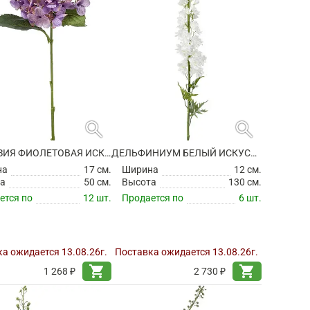
search
search
ГОРТЕНЗИЯ ФИОЛЕТОВАЯ ИСКУССТВЕННАЯ
ДЕЛЬФИНИУМ БЕЛЫЙ ИСКУССТВЕННЫЙ
на
17 см.
Ширина
12 см.
а
50 см.
Высота
130 см.
ется по
12 шт.
Продается по
6 шт.
а ожидается 13.08.26г.
Поставка ожидается 13.08.26г.
shopping_cart
shopping_cart
1 268 ₽
2 730 ₽