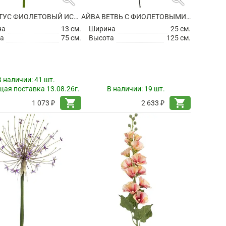
АГАПАНТУС ФИОЛЕТОВЫЙ ИСКУССТВЕННЫЙ
АЙВА ВЕТВЬ С ФИОЛЕТОВЫМИ ЦВЕТАМИ ИСКУССТВЕННАЯ
на
13 см.
Ширина
25 см.
а
75 см.
Высота
125 см.
В наличии:
41 шт.
ая поставка 13.08.26г.
В наличии:
19 шт.
shopping_cart
shopping_cart
1 073 ₽
2 633 ₽