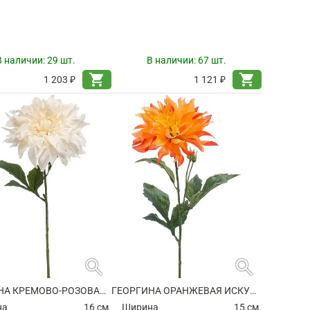
В наличии:
29 шт.
В наличии:
67 шт.
shopping_cart
shopping_cart
1 203 ₽
1 121 ₽
search
search
ГЕОРГИНА КРЕМОВО-РОЗОВАЯ ИСКУССТВЕННАЯ
ГЕОРГИНА ОРАНЖЕВАЯ ИСКУССТВЕННАЯ
на
16 см.
Ширина
15 см.