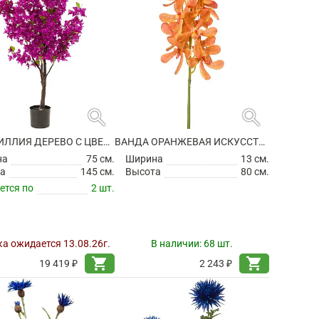
search
search
БУГЕНВИЛЛИЯ ДЕРЕВО С ЦВЕТАМИ ИСКУССТВЕННАЯ
ВАНДА ОРАНЖЕВАЯ ИСКУССТВЕННАЯ
на
75 см.
Ширина
13 см.
а
145 см.
Высота
80 см.
ется по
2 шт.
а ожидается 13.08.26г.
В наличии:
68 шт.
shopping_cart
shopping_cart
19 419 ₽
2 243 ₽