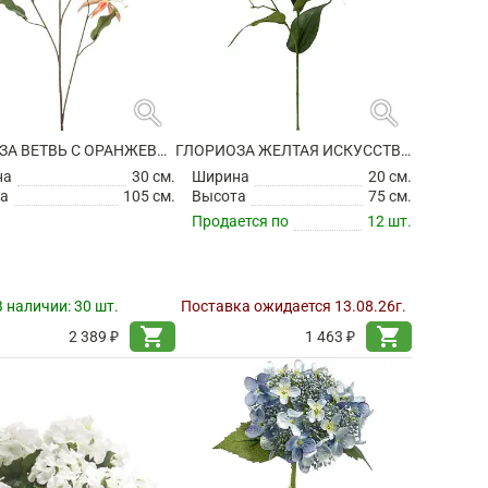
search
search
ГЛОРИОЗА ВЕТВЬ С ОРАНЖЕВЫМИ ЦВЕТАМИ ИСКУССТВЕННАЯ
ГЛОРИОЗА ЖЕЛТАЯ ИСКУССТВЕННАЯ
на
30 см.
Ширина
20 см.
а
105 см.
Высота
75 см.
Продается по
12 шт.
В наличии:
30 шт.
Поставка ожидается 13.08.26г.
shopping_cart
shopping_cart
2 389 ₽
1 463 ₽