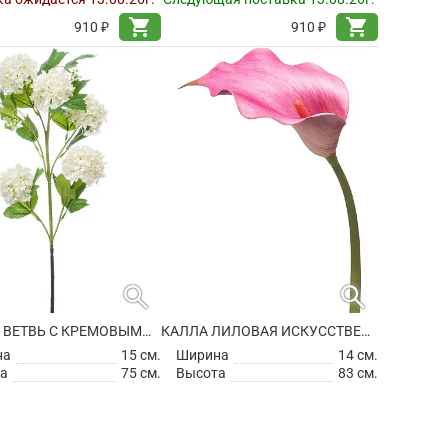
shopping_cart
shopping_cart
910 ₽
910 ₽
search
search
КАЛИНА ВЕТВЬ С КРЕМОВЫМИ ЦВЕТАМИ ИСКУССТВЕННАЯ
КАЛЛА ЛИЛОВАЯ ИСКУССТВЕННАЯ
на
15 см.
Ширина
14 см.
а
75 см.
Высота
83 см.