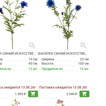
search
search
ВАСИЛЕК СИНИЙ ИСКУССТВЕННЫЙ
ВАСИЛЕК СИНИЙ ИСКУССТВЕННЫЙ
на
16 см.
Ширина
23 см.
а
60 см.
Высота
100 см.
ется по
12 шт.
Продается по
12 шт.
а ожидается 13.08.26г.
Поставка ожидается 13.08.26г.
shopping_cart
shopping_cart
1 365 ₽
2 340 ₽