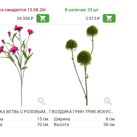
а ожидается 13.08.26г.
В наличии:
33 шт.
shopping_cart
shopping_cart
34 336 ₽
2 015 ₽
search
search
ГВОЗДИКА ВЕТВЬ С РОЗОВЫМИ ЦВЕТАМИ ИСКУССТВЕННАЯ
ГВОЗДИКА ГРИН ТРИК ИСКУССТВЕННАЯ
на
15 см.
Ширина
8 см.
а
70 см.
Высота
58 см.