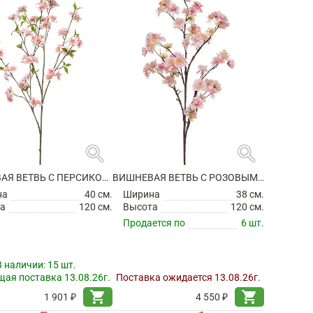
search
search
ВИШНЕВАЯ ВЕТВЬ С ПЕРСИКОВЫМИ ЦВЕТАМИ ИСКУССТВЕННАЯ
ВИШНЕВАЯ ВЕТВЬ С РОЗОВЫМИ ЦВЕТАМИ ИСКУССТВЕННАЯ
на
40 см.
Ширина
38 см.
а
120 см.
Высота
120 см.
Продается по
6 шт.
В наличии:
15 шт.
ая поставка 13.08.26г.
Поставка ожидается 13.08.26г.
shopping_cart
shopping_cart
1 901 ₽
4 550 ₽