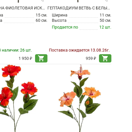
ГЕОРГИНА ФИОЛЕТОВАЯ ИСКУССТВЕННАЯ
ГЕПТАКОДИУМ ВЕТВЬ С БЕЛЫМИ ЦВЕТАМИ ИСКУССТВЕННЫЙ
на
15 см.
Ширина
11 см.
а
60 см.
Высота
50 см.
Продается по
12 шт.
В наличии:
26 шт.
Поставка ожидается 13.08.26г.
shopping_cart
shopping_cart
1 950 ₽
959 ₽