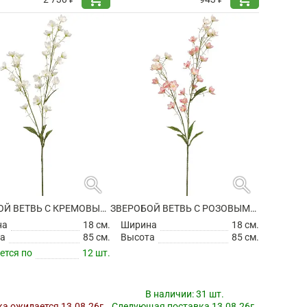
search
search
ЗВЕРОБОЙ ВЕТВЬ С КРЕМОВЫМИ ЦВЕТАМИ ИСКУССТВЕННЫЙ
ЗВЕРОБОЙ ВЕТВЬ С РОЗОВЫМИ ЦВЕТАМИ ИСКУССТВЕННЫЙ
на
18 см.
Ширина
18 см.
а
85 см.
Высота
85 см.
ется по
12 шт.
В наличии:
31 шт.
а ожидается 13.08.26г.
Следующая поставка 13.08.26г.