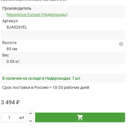
Производитель
Nieuwkoop Europe (Нидерланды)
Артикул
8JA026YEL
Высота
help
85 см.
Вес
0.05 кг.
В наличии на складе в Нидерландах:
7 шт.
Срок поставки в Россию ≈ 10-20 рабочих дней.
3 494 ₽
keyboard_arrow_up
shopping_cart
шт
keyboard_arrow_down