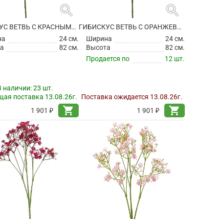
search
search
ГИБИСКУС ВЕТВЬ С КРАСНЫМИ ЦВЕТАМИ ИСКУССТВЕННЫЙ
ГИБИСКУС ВЕТВЬ С ОРАНЖЕВЫМИ ЦВЕТАМИ ИСКУССТВЕННЫЙ
на
24 см.
Ширина
24 см.
а
82 см.
Высота
82 см.
Продается по
12 шт.
В наличии:
23 шт.
ая поставка 13.08.26г.
Поставка ожидается 13.08.26г.
shopping_cart
shopping_cart
1 901 ₽
1 901 ₽