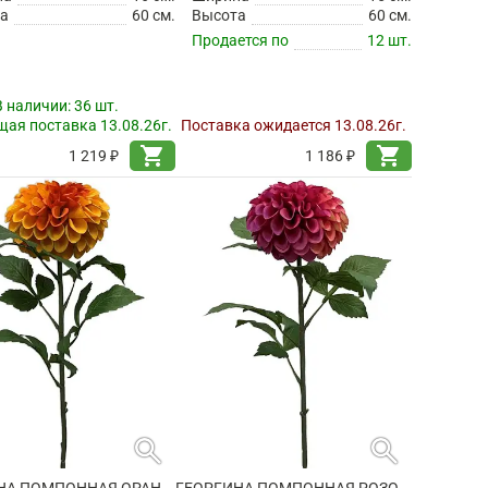
а
60 см.
Высота
60 см.
Продается по
12 шт.
В наличии:
36 шт.
ая поставка 13.08.26г.
Поставка ожидается 13.08.26г.
shopping_cart
shopping_cart
1 219 ₽
1 186 ₽
search
search
ГЕОРГИНА ПОМПОННАЯ ОРАНЖЕВАЯ ИСКУССТВЕННАЯ
ГЕОРГИНА ПОМПОННАЯ РОЗОВАЯ ИСКУССТВЕННАЯ