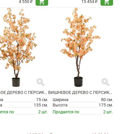
shopping_cart
shopping_cart
4 550 ₽
15 454 ₽
search
search
ВИШНЕВОЕ ДЕРЕВО С ПЕРСИКОВЫМИ ЦВЕТАМИ ИСКУССТВЕННОЕ
ВИШНЕВОЕ ДЕРЕВО С ПЕРСИКОВЫМИ ЦВЕТАМИ ИСКУССТВЕННОЕ
на
75 см.
Ширина
80 см.
а
135 см.
Высота
175 см.
ется по
2 шт.
Продается по
2 шт.