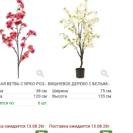
search
search
ВИШНЕВАЯ ВЕТВЬ С ЯРКО-РОЗОВЫЙ ЦВЕТАМИ ИСКУССТВЕННАЯ
ВИШНЕВОЕ ДЕРЕВО С БЕЛЫМИ ЦВЕТАМИ ИСКУССТВЕННОЕ
на
38 см.
Ширина
75 см.
а
120 см.
Высота
135 см.
ется по
6 шт.
а ожидается 13.08.26г.
Поставка ожидается 13.08.26г.