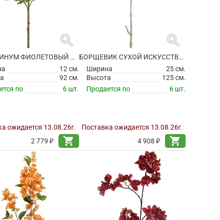
search
search
АНТИРРИНУМ ФИОЛЕТОВЫЙ ИСКУССТВЕННЫЙ
БОРЩЕВИК СУХОЙ ИСКУССТВЕННЫЙ
на
12 см.
Ширина
25 см.
а
92 см.
Высота
125 см.
ется по
6 шт.
Продается по
6 шт.
а ожидается 13.08.26г.
Поставка ожидается 13.08.26г.
shopping_cart
shopping_cart
2 779 ₽
4 908 ₽