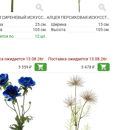
search
search
АЛЛИУМ СИРЕНЕВЫЙ ИСКУССТВЕННЫЙ
АЛЦЕЯ ПЕРСИКОВАЯ ИСКУССТВЕННАЯ
на
25 см.
Ширина
15 см.
а
105 см.
Высота
105 см.
ется по
12 шт.
а ожидается 13.08.26г.
Поставка ожидается 13.08.26г.
shopping_cart
shopping_cart
3 559 ₽
3 478 ₽