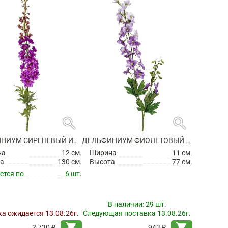
search
search
ДЕЛЬФИНИУМ СИРЕНЕВЫЙ ИСКУССТВЕННЫЙ
ДЕЛЬФИНИУМ ФИОЛЕТОВЫЙ ИСКУССТВЕННЫЙ
на
12 см.
Ширина
11 см.
а
130 см.
Высота
77 см.
ется по
6 шт.
В наличии:
29 шт.
а ожидается 13.08.26г.
Следующая поставка 13.08.26г.
shopping_cart
shopping_cart
2 730 ₽
943 ₽