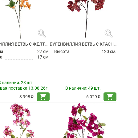
search
search
БУГЕНВИЛЛИЯ ВЕТВЬ С ЖЕЛТО-ОРАНЖЕВЫМИ ЦВЕТАМИ ИСКУССТВЕННАЯ
БУГЕНВИЛЛИЯ ВЕТВЬ С КРАСНЫМИ ЦВЕТАМИ ИСКУССТВЕННАЯ
на
27 см.
Высота
120 см.
а
117 см.
В наличии:
23 шт.
ая поставка 13.08.26г.
В наличии:
49 шт.
shopping_cart
shopping_cart
3 998 ₽
6 029 ₽