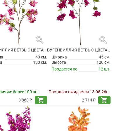
search
search
БУГЕНВИЛЛИЯ ВЕТВЬ С ЦВЕТАМИ ИСКУССТВЕННАЯ
БУГЕНВИЛЛИЯ ВЕТВЬ С ЦВЕТАМИ ИСКУССТВЕННАЯ
на
40 см.
Ширина
45 см.
а
130 см.
Высота
120 см.
Продается по
12 шт.
личии:
более 100 шт.
Поставка ожидается 13.08.26г.
shopping_cart
shopping_cart
3 868 ₽
2 714 ₽