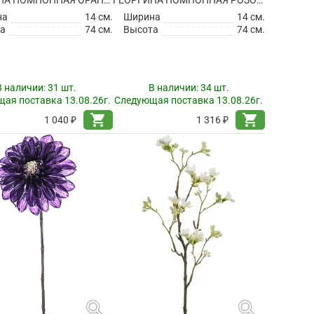
на
14 см.
Ширина
14 см.
а
74 см.
Высота
74 см.
В наличии:
31 шт.
В наличии:
34 шт.
ая поставка 13.08.26г.
Следующая поставка 13.08.26г.
shopping_cart
shopping_cart
1 040 ₽
1 316 ₽
search
search