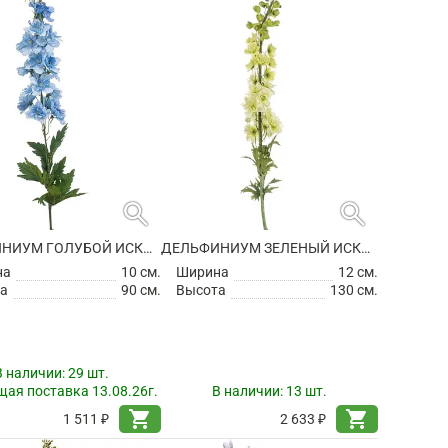
search
search
ДЕЛЬФИНИУМ ГОЛУБОЙ ИСКУССТВЕННЫЙ
ДЕЛЬФИНИУМ ЗЕЛЕНЫЙ ИСКУССТВЕННЫЙ
на
10 см.
Ширина
12 см.
а
90 см.
Высота
130 см.
В наличии:
29 шт.
ая поставка 13.08.26г.
В наличии:
13 шт.
shopping_cart
shopping_cart
1 511 ₽
2 633 ₽