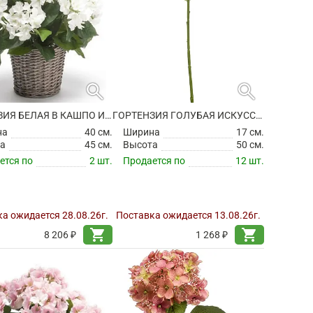
search
search
ГОРТЕНЗИЯ БЕЛАЯ В КАШПО ИСКУССТВЕННАЯ
ГОРТЕНЗИЯ ГОЛУБАЯ ИСКУССТВЕННАЯ
на
40 см.
Ширина
17 см.
а
45 см.
Высота
50 см.
ется по
2 шт.
Продается по
12 шт.
а ожидается 28.08.26г.
Поставка ожидается 13.08.26г.
shopping_cart
shopping_cart
8 206 ₽
1 268 ₽