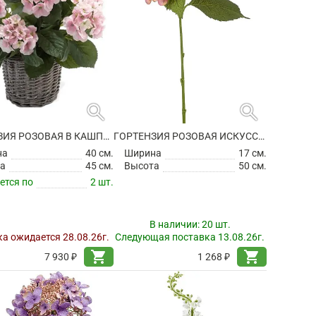
search
search
ГОРТЕНЗИЯ РОЗОВАЯ В КАШПО ИСКУССТВЕННАЯ
ГОРТЕНЗИЯ РОЗОВАЯ ИСКУССТВЕННАЯ
на
40 см.
Ширина
17 см.
а
45 см.
Высота
50 см.
ется по
2 шт.
В наличии:
20 шт.
а ожидается 28.08.26г.
Следующая поставка 13.08.26г.
shopping_cart
shopping_cart
7 930 ₽
1 268 ₽