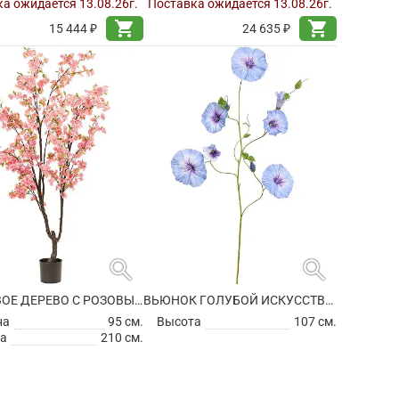
а ожидается 13.08.26г.
Поставка ожидается 13.08.26г.
shopping_cart
shopping_cart
15 444 ₽
24 635 ₽
search
search
ВИШНЕВОЕ ДЕРЕВО С РОЗОВЫМИ ЦВЕТАМИ ИСКУССТВЕННОЕ
ВЬЮНОК ГОЛУБОЙ ИСКУССТВЕННЫЙ
на
95 см.
Высота
107 см.
а
210 см.