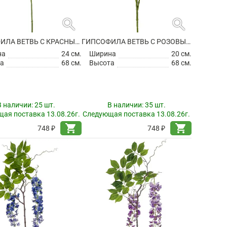
search
search
ГИПСОФИЛА ВЕТВЬ С КРАСНЫМИ ЦВЕТАМИ ИСКУССТВЕННАЯ
ГИПСОФИЛА ВЕТВЬ С РОЗОВЫМИ ЦВЕТАМИ ИСКУССТВЕННАЯ
на
24 см.
Ширина
20 см.
а
68 см.
Высота
68 см.
В наличии:
25 шт.
В наличии:
35 шт.
ая поставка 13.08.26г.
Следующая поставка 13.08.26г.
shopping_cart
shopping_cart
748 ₽
748 ₽