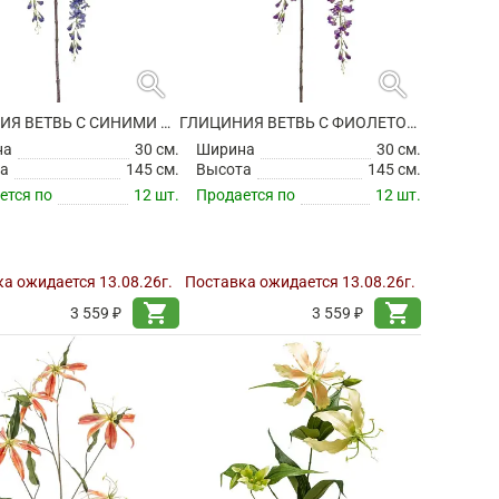
search
search
ГЛИЦИНИЯ ВЕТВЬ С СИНИМИ ЦВЕТАМИ ИСКУССТВЕННАЯ
ГЛИЦИНИЯ ВЕТВЬ С ФИОЛЕТОВЫМИ ЦВЕТАМИ ИСКУССТВЕННАЯ
на
30 см.
Ширина
30 см.
а
145 см.
Высота
145 см.
ется по
12 шт.
Продается по
12 шт.
а ожидается 13.08.26г.
Поставка ожидается 13.08.26г.
shopping_cart
shopping_cart
3 559 ₽
3 559 ₽