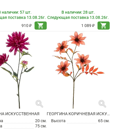
В наличии:
57 шт.
В наличии:
28 шт.
ая поставка 13.08.26г.
Следующая поставка 13.08.26г.
shopping_cart
shopping_cart
910 ₽
1 089 ₽
search
search
НА ИСКУССТВЕННАЯ
ГЕОРГИНА КОРИЧНЕВАЯ ИСКУССТВЕННАЯ
на
20 см.
Высота
65 см.
а
75 см.