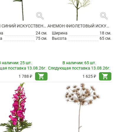
search
search
АНЕМОН СИНИЙ ИСКУССТВЕННЫЙ
АНЕМОН ФИОЛЕТОВЫЙ ИСКУССТВЕННЫЙ
на
24 см.
Ширина
18 см.
а
75 см.
Высота
65 см.
В наличии:
25 шт.
В наличии:
65 шт.
ая поставка 13.08.26г.
Следующая поставка 13.08.26г.
shopping_cart
shopping_cart
1 788 ₽
1 625 ₽