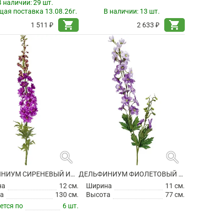
В наличии:
29 шт.
ая поставка 13.08.26г.
В наличии:
13 шт.
shopping_cart
shopping_cart
1 511 ₽
2 633 ₽
search
search
ДЕЛЬФИНИУМ СИРЕНЕВЫЙ ИСКУССТВЕННЫЙ
ДЕЛЬФИНИУМ ФИОЛЕТОВЫЙ ИСКУССТВЕННЫЙ
на
12 см.
Ширина
11 см.
а
130 см.
Высота
77 см.
ется по
6 шт.