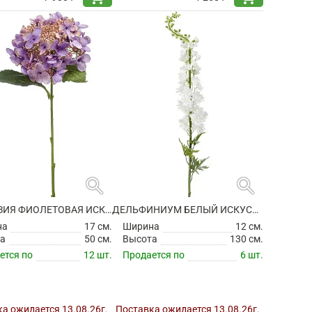
search
search
ГОРТЕНЗИЯ ФИОЛЕТОВАЯ ИСКУССТВЕННАЯ
ДЕЛЬФИНИУМ БЕЛЫЙ ИСКУССТВЕННЫЙ
на
17 см.
Ширина
12 см.
а
50 см.
Высота
130 см.
ется по
12 шт.
Продается по
6 шт.
а ожидается 13.08.26г.
Поставка ожидается 13.08.26г.