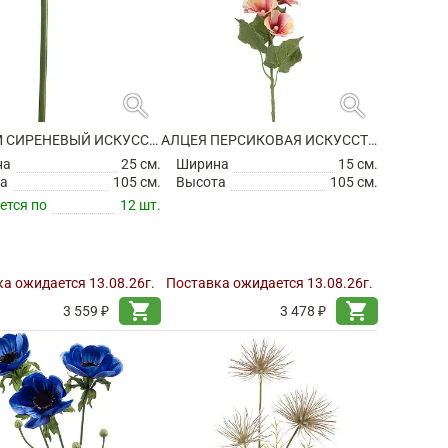
search
search
АЛЛИУМ СИРЕНЕВЫЙ ИСКУССТВЕННЫЙ
АЛЦЕЯ ПЕРСИКОВАЯ ИСКУССТВЕННАЯ
на
25 см.
Ширина
15 см.
а
105 см.
Высота
105 см.
ется по
12 шт.
а ожидается 13.08.26г.
Поставка ожидается 13.08.26г.
shopping_cart
shopping_cart
3 559 ₽
3 478 ₽