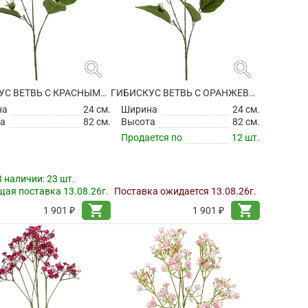
search
search
ГИБИСКУС ВЕТВЬ С КРАСНЫМИ ЦВЕТАМИ ИСКУССТВЕННЫЙ
ГИБИСКУС ВЕТВЬ С ОРАНЖЕВЫМИ ЦВЕТАМИ ИСКУССТВЕННЫЙ
на
24 см.
Ширина
24 см.
а
82 см.
Высота
82 см.
Продается по
12 шт.
В наличии:
23 шт.
ая поставка 13.08.26г.
Поставка ожидается 13.08.26г.
shopping_cart
shopping_cart
1 901 ₽
1 901 ₽