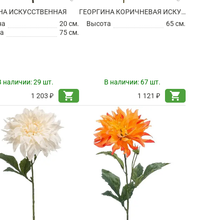
НА ИСКУССТВЕННАЯ
ГЕОРГИНА КОРИЧНЕВАЯ ИСКУССТВЕННАЯ
на
20 см.
Высота
65 см.
а
75 см.
В наличии:
29 шт.
В наличии:
67 шт.
shopping_cart
shopping_cart
1 203 ₽
1 121 ₽