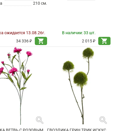
а
210 см.
а ожидается 13.08.26г.
В наличии:
33 шт.
shopping_cart
shopping_cart
34 336 ₽
2 015 ₽
search
search
ГВОЗДИКА ВЕТВЬ С РОЗОВЫМИ ЦВЕТАМИ ИСКУССТВЕННАЯ
ГВОЗДИКА ГРИН ТРИК ИСКУССТВЕННАЯ