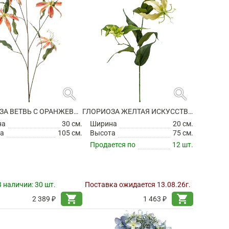
search
search
ГЛОРИОЗА ВЕТВЬ С ОРАНЖЕВЫМИ ЦВЕТАМИ ИСКУССТВЕННАЯ
ГЛОРИОЗА ЖЕЛТАЯ ИСКУССТВЕННАЯ
на
30 см.
Ширина
20 см.
а
105 см.
Высота
75 см.
Продается по
12 шт.
В наличии:
30 шт.
Поставка ожидается 13.08.26г.
shopping_cart
shopping_cart
2 389 ₽
1 463 ₽