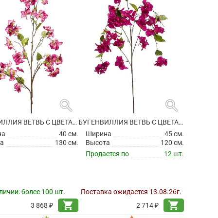
search
search
БУГЕНВИЛЛИЯ ВЕТВЬ С ЦВЕТАМИ ИСКУССТВЕННАЯ
БУГЕНВИЛЛИЯ ВЕТВЬ С ЦВЕТАМИ ИСКУССТВЕННАЯ
на
40 см.
Ширина
45 см.
а
130 см.
Высота
120 см.
Продается по
12 шт.
личии:
более 100 шт.
Поставка ожидается 13.08.26г.
shopping_cart
shopping_cart
3 868 ₽
2 714 ₽