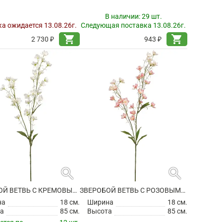
В наличии:
29 шт.
а ожидается 13.08.26г.
Следующая поставка 13.08.26г.
shopping_cart
shopping_cart
2 730 ₽
943 ₽
search
search
ЗВЕРОБОЙ ВЕТВЬ С КРЕМОВЫМИ ЦВЕТАМИ ИСКУССТВЕННЫЙ
ЗВЕРОБОЙ ВЕТВЬ С РОЗОВЫМИ ЦВЕТАМИ ИСКУССТВЕННЫЙ
на
18 см.
Ширина
18 см.
а
85 см.
Высота
85 см.