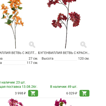
search
search
БУГЕНВИЛЛИЯ ВЕТВЬ С ЖЕЛТО-ОРАНЖЕВЫМИ ЦВЕТАМИ ИСКУССТВЕННАЯ
БУГЕНВИЛЛИЯ ВЕТВЬ С КРАСНЫМИ ЦВЕТАМИ ИСКУССТВЕННАЯ
на
27 см.
Высота
120 см.
а
117 см.
В наличии:
23 шт.
ая поставка 13.08.26г.
В наличии:
49 шт.
shopping_cart
shopping_cart
3 998 ₽
6 029 ₽