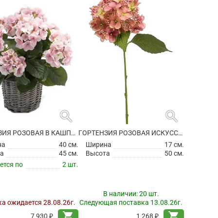
search
search
ГОРТЕНЗИЯ РОЗОВАЯ В КАШПО ИСКУССТВЕННАЯ
ГОРТЕНЗИЯ РОЗОВАЯ ИСКУССТВЕННАЯ
на
40 см.
Ширина
17 см.
а
45 см.
Высота
50 см.
ется по
2 шт.
В наличии:
20 шт.
а ожидается 28.08.26г.
Следующая поставка 13.08.26г.
shopping_cart
shopping_cart
7 930 ₽
1 268 ₽