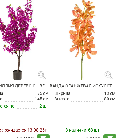
search
search
БУГЕНВИЛЛИЯ ДЕРЕВО С ЦВЕТАМИ ИСКУССТВЕННАЯ
ВАНДА ОРАНЖЕВАЯ ИСКУССТВЕННАЯ
на
75 см.
Ширина
13 см.
а
145 см.
Высота
80 см.
ется по
2 шт.
а ожидается 13.08.26г.
В наличии:
68 шт.