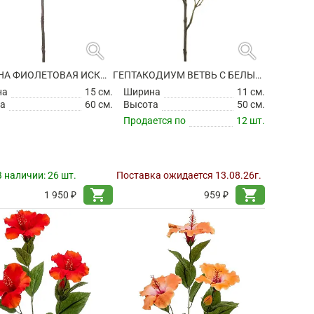
search
search
ГЕОРГИНА ФИОЛЕТОВАЯ ИСКУССТВЕННАЯ
ГЕПТАКОДИУМ ВЕТВЬ С БЕЛЫМИ ЦВЕТАМИ ИСКУССТВЕННЫЙ
на
15 см.
Ширина
11 см.
а
60 см.
Высота
50 см.
Продается по
12 шт.
В наличии:
26 шт.
Поставка ожидается 13.08.26г.
shopping_cart
shopping_cart
1 950 ₽
959 ₽