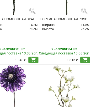
search
search
ГЕОРГИНА ПОМПОННАЯ ОРАНЖЕВАЯ ИСКУССТВЕННАЯ
ГЕОРГИНА ПОМПОННАЯ РОЗОВАЯ ИСКУССТВЕННАЯ
на
14 см.
Ширина
14 см.
а
74 см.
Высота
74 см.
В наличии:
31 шт.
В наличии:
34 шт.
ая поставка 13.08.26г.
Следующая поставка 13.08.26г.
shopping_cart
shopping_cart
1 040 ₽
1 316 ₽