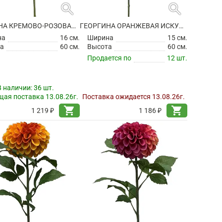
search
search
ГЕОРГИНА КРЕМОВО-РОЗОВАЯ ИСКУССТВЕННАЯ
ГЕОРГИНА ОРАНЖЕВАЯ ИСКУССТВЕННАЯ
на
16 см.
Ширина
15 см.
а
60 см.
Высота
60 см.
Продается по
12 шт.
В наличии:
36 шт.
ая поставка 13.08.26г.
Поставка ожидается 13.08.26г.
shopping_cart
shopping_cart
1 219 ₽
1 186 ₽