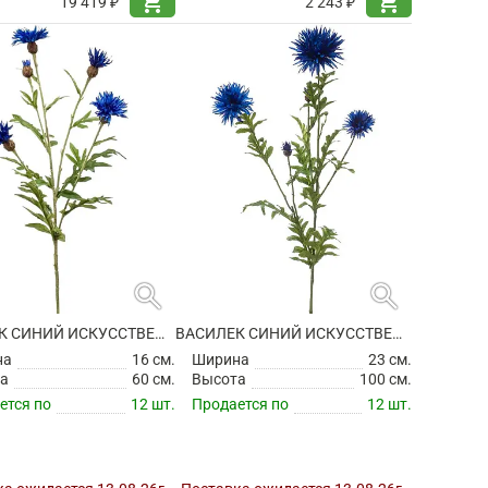
shopping_cart
shopping_cart
19 419 ₽
2 243 ₽
search
search
ВАСИЛЕК СИНИЙ ИСКУССТВЕННЫЙ
ВАСИЛЕК СИНИЙ ИСКУССТВЕННЫЙ
на
16 см.
Ширина
23 см.
а
60 см.
Высота
100 см.
ется по
12 шт.
Продается по
12 шт.