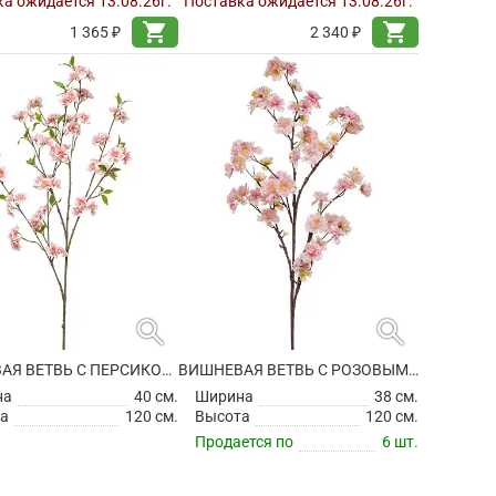
а ожидается 13.08.26г.
Поставка ожидается 13.08.26г.
shopping_cart
shopping_cart
1 365 ₽
2 340 ₽
search
search
ВИШНЕВАЯ ВЕТВЬ С ПЕРСИКОВЫМИ ЦВЕТАМИ ИСКУССТВЕННАЯ
ВИШНЕВАЯ ВЕТВЬ С РОЗОВЫМИ ЦВЕТАМИ ИСКУССТВЕННАЯ
на
40 см.
Ширина
38 см.
а
120 см.
Высота
120 см.
Продается по
6 шт.