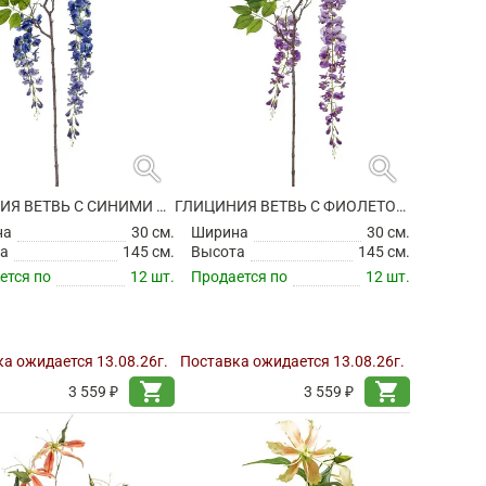
search
search
ГЛИЦИНИЯ ВЕТВЬ С СИНИМИ ЦВЕТАМИ ИСКУССТВЕННАЯ
ГЛИЦИНИЯ ВЕТВЬ С ФИОЛЕТОВЫМИ ЦВЕТАМИ ИСКУССТВЕННАЯ
на
30 см.
Ширина
30 см.
а
145 см.
Высота
145 см.
ется по
12 шт.
Продается по
12 шт.
а ожидается 13.08.26г.
Поставка ожидается 13.08.26г.
shopping_cart
shopping_cart
3 559 ₽
3 559 ₽