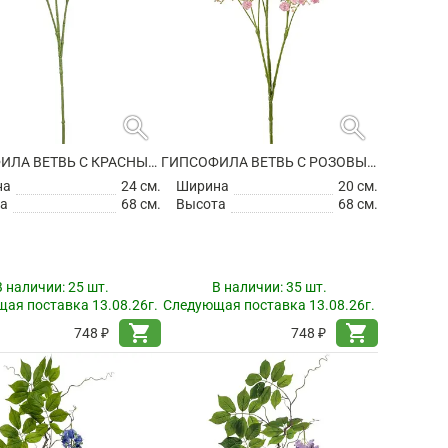
search
search
ГИПСОФИЛА ВЕТВЬ С КРАСНЫМИ ЦВЕТАМИ ИСКУССТВЕННАЯ
ГИПСОФИЛА ВЕТВЬ С РОЗОВЫМИ ЦВЕТАМИ ИСКУССТВЕННАЯ
на
24 см.
Ширина
20 см.
а
68 см.
Высота
68 см.
В наличии:
25 шт.
В наличии:
35 шт.
ая поставка 13.08.26г.
Следующая поставка 13.08.26г.
shopping_cart
shopping_cart
748 ₽
748 ₽