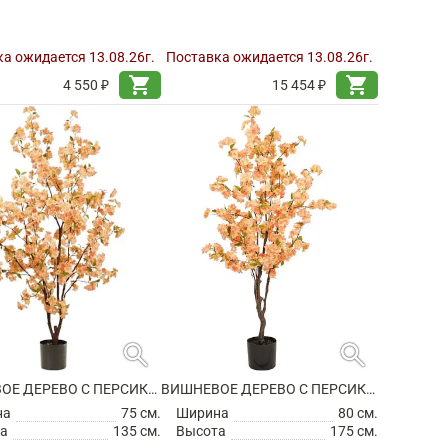
а ожидается 13.08.26г.
Поставка ожидается 13.08.26г.
shopping_cart
shopping_cart
4 550 ₽
15 454 ₽
search
search
ВИШНЕВОЕ ДЕРЕВО С ПЕРСИКОВЫМИ ЦВЕТАМИ ИСКУССТВЕННОЕ
ВИШНЕВОЕ ДЕРЕВО С ПЕРСИКОВЫМИ ЦВЕТАМИ ИСКУССТВЕННОЕ
на
75 см.
Ширина
80 см.
а
135 см.
Высота
175 см.