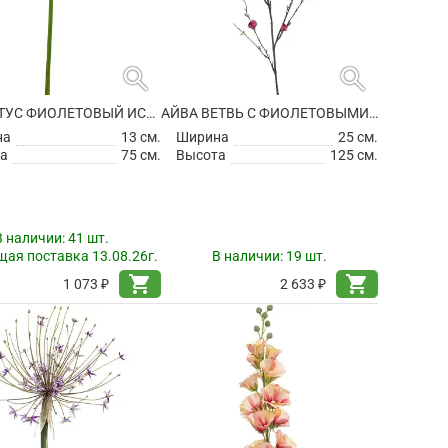
search
search
АГАПАНТУС ФИОЛЕТОВЫЙ ИСКУССТВЕННЫЙ
АЙВА ВЕТВЬ С ФИОЛЕТОВЫМИ ЦВЕТАМИ ИСКУССТВЕННАЯ
на
13 см.
Ширина
25 см.
а
75 см.
Высота
125 см.
В наличии:
41 шт.
ая поставка 13.08.26г.
В наличии:
19 шт.
shopping_cart
shopping_cart
1 073 ₽
2 633 ₽