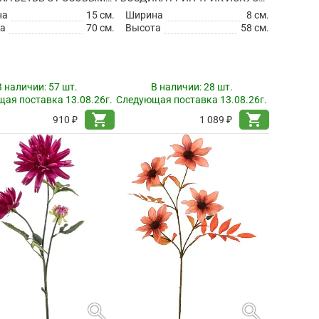
на
15 см.
Ширина
8 см.
а
70 см.
Высота
58 см.
В наличии:
57 шт.
В наличии:
28 шт.
ая поставка 13.08.26г.
Следующая поставка 13.08.26г.
shopping_cart
shopping_cart
910 ₽
1 089 ₽
search
search