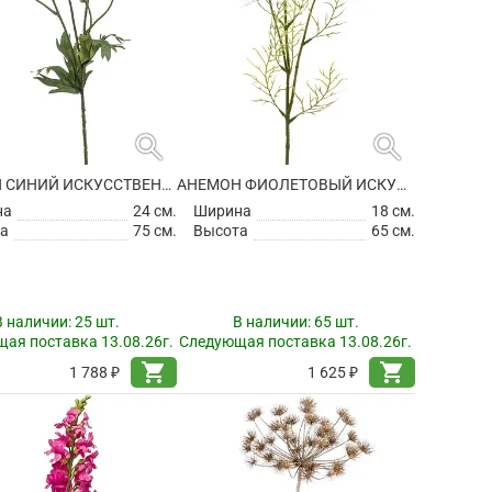
search
search
АНЕМОН СИНИЙ ИСКУССТВЕННЫЙ
АНЕМОН ФИОЛЕТОВЫЙ ИСКУССТВЕННЫЙ
на
24 см.
Ширина
18 см.
а
75 см.
Высота
65 см.
В наличии:
25 шт.
В наличии:
65 шт.
ая поставка 13.08.26г.
Следующая поставка 13.08.26г.
shopping_cart
shopping_cart
1 788 ₽
1 625 ₽