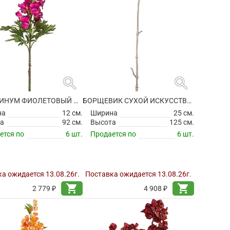
search
search
АНТИРРИНУМ ФИОЛЕТОВЫЙ ИСКУССТВЕННЫЙ
БОРЩЕВИК СУХОЙ ИСКУССТВЕННЫЙ
на
12 см.
Ширина
25 см.
а
92 см.
Высота
125 см.
ется по
6 шт.
Продается по
6 шт.
а ожидается 13.08.26г.
Поставка ожидается 13.08.26г.
shopping_cart
shopping_cart
2 779 ₽
4 908 ₽