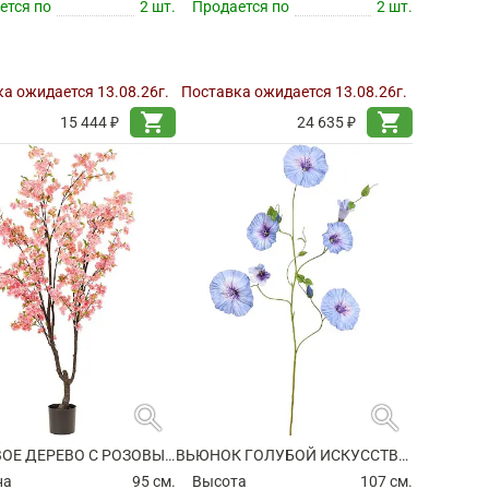
ется по
2 шт.
Продается по
2 шт.
а ожидается 13.08.26г.
Поставка ожидается 13.08.26г.
shopping_cart
shopping_cart
15 444 ₽
24 635 ₽
search
search
ВИШНЕВОЕ ДЕРЕВО С РОЗОВЫМИ ЦВЕТАМИ ИСКУССТВЕННОЕ
ВЬЮНОК ГОЛУБОЙ ИСКУССТВЕННЫЙ
на
95 см.
Высота
107 см.