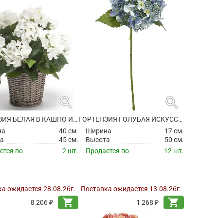
search
search
ГОРТЕНЗИЯ БЕЛАЯ В КАШПО ИСКУССТВЕННАЯ
ГОРТЕНЗИЯ ГОЛУБАЯ ИСКУССТВЕННАЯ
на
40 см.
Ширина
17 см.
а
45 см.
Высота
50 см.
ется по
2 шт.
Продается по
12 шт.
а ожидается 28.08.26г.
Поставка ожидается 13.08.26г.
shopping_cart
shopping_cart
8 206 ₽
1 268 ₽