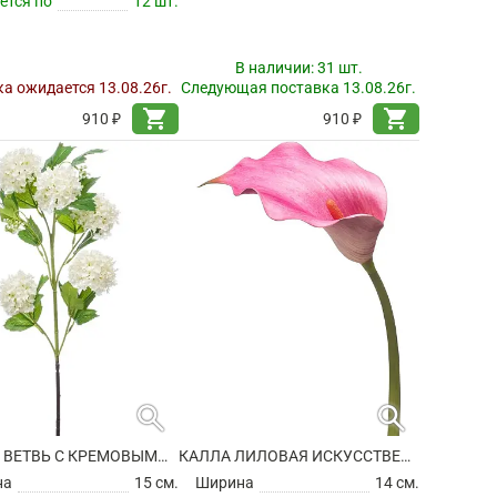
ется по
12 шт.
В наличии:
31 шт.
а ожидается 13.08.26г.
Следующая поставка 13.08.26г.
shopping_cart
shopping_cart
910 ₽
910 ₽
search
search
КАЛИНА ВЕТВЬ С КРЕМОВЫМИ ЦВЕТАМИ ИСКУССТВЕННАЯ
КАЛЛА ЛИЛОВАЯ ИСКУССТВЕННАЯ
на
15 см.
Ширина
14 см.