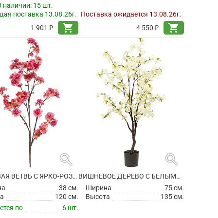
В наличии:
15 шт.
ая поставка 13.08.26г.
Поставка ожидается 13.08.26г.
shopping_cart
shopping_cart
1 901 ₽
4 550 ₽
search
search
ВИШНЕВАЯ ВЕТВЬ С ЯРКО-РОЗОВЫЙ ЦВЕТАМИ ИСКУССТВЕННАЯ
ВИШНЕВОЕ ДЕРЕВО С БЕЛЫМИ ЦВЕТАМИ ИСКУССТВЕННОЕ
на
38 см.
Ширина
75 см.
а
120 см.
Высота
135 см.
ется по
6 шт.