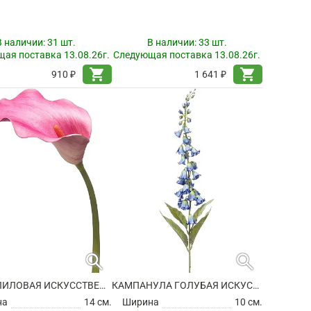
В наличии:
31 шт.
В наличии:
33 шт.
ая поставка 13.08.26г.
Следующая поставка 13.08.26г.
shopping_cart
shopping_cart
910 ₽
1 641 ₽
search
search
КАЛЛА ЛИЛОВАЯ ИСКУССТВЕННАЯ
КАМПАНУЛА ГОЛУБАЯ ИСКУССТВЕННАЯ
на
14 см.
Ширина
10 см.