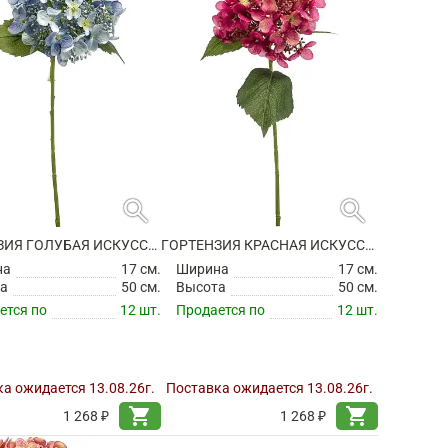
search
search
ГОРТЕНЗИЯ ГОЛУБАЯ ИСКУССТВЕННАЯ
ГОРТЕНЗИЯ КРАСНАЯ ИСКУССТВЕННАЯ
на
17 см.
Ширина
17 см.
а
50 см.
Высота
50 см.
ется по
12 шт.
Продается по
12 шт.
а ожидается 13.08.26г.
Поставка ожидается 13.08.26г.
shopping_cart
shopping_cart
1 268 ₽
1 268 ₽