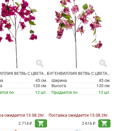
search
search
БУГЕНВИЛЛИЯ ВЕТВЬ С ЦВЕТАМИ ИСКУССТВЕННАЯ
БУГЕНВИЛЛИЯ ВЕТВЬ С ЦВЕТАМИ ИСКУССТВЕННАЯ
на
45 см.
Ширина
45 см.
а
120 см.
Высота
120 см.
ется по
12 шт.
Продается по
12 шт.
а ожидается 13.08.26г.
Поставка ожидается 13.08.26г.
shopping_cart
shopping_cart
2 714 ₽
2 616 ₽