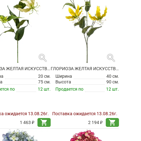
search
search
ГЛОРИОЗА ЖЕЛТАЯ ИСКУССТВЕННАЯ
ГЛОРИОЗА ЖЕЛТАЯ ИСКУССТВЕННАЯ
на
20 см.
Ширина
40 см.
а
75 см.
Высота
90 см.
ется по
12 шт.
Продается по
12 шт.
а ожидается 13.08.26г.
Поставка ожидается 13.08.26г.
shopping_cart
shopping_cart
1 463 ₽
2 194 ₽