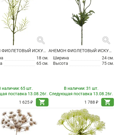
search
search
АНЕМОН ФИОЛЕТОВЫЙ ИСКУССТВЕННЫЙ
АНЕМОН ФИОЛЕТОВЫЙ ИСКУССТВЕННЫЙ
на
18 см.
Ширина
24 см.
а
65 см.
Высота
75 см.
В наличии:
65 шт.
В наличии:
31 шт.
ая поставка 13.08.26г.
Следующая поставка 13.08.26г.
shopping_cart
shopping_cart
1 625 ₽
1 788 ₽