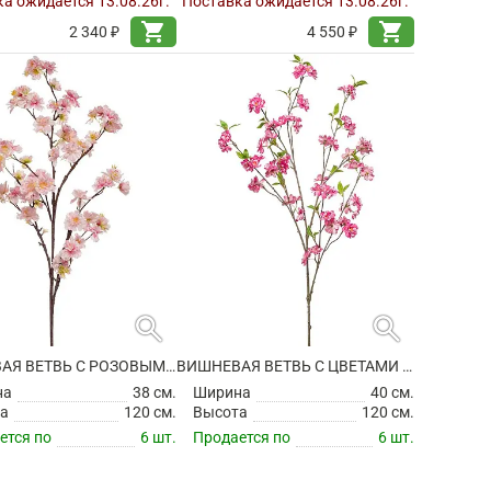
а ожидается 13.08.26г.
Поставка ожидается 13.08.26г.
shopping_cart
shopping_cart
2 340 ₽
4 550 ₽
search
search
ВИШНЕВАЯ ВЕТВЬ С РОЗОВЫМИ ЦВЕТАМИ ИСКУССТВЕННАЯ
ВИШНЕВАЯ ВЕТВЬ С ЦВЕТАМИ ИСКУССТВЕННАЯ
на
38 см.
Ширина
40 см.
а
120 см.
Высота
120 см.
ется по
6 шт.
Продается по
6 шт.