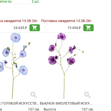
ется по
2 шт.
а ожидается 13.08.26г.
Поставка ожидается 13.08.26г.
shopping_cart
shopping_cart
24 635 ₽
15 454 ₽
search
search
ВЬЮНОК ГОЛУБОЙ ИСКУССТВЕННЫЙ
ВЬЮНОК ФИОЛЕТОВЫЙ ИСКУССТВЕННЫЙ
а
107 см.
Высота
107 см.