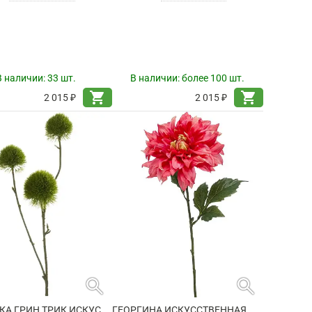
В наличии:
33 шт.
В наличии:
более 100 шт.
shopping_cart
shopping_cart
2 015 ₽
2 015 ₽
search
search
ГВОЗДИКА ГРИН ТРИК ИСКУССТВЕННАЯ
ГЕОРГИНА ИСКУССТВЕННАЯ