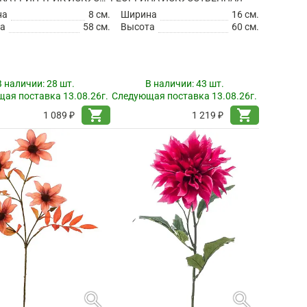
на
8 см.
Ширина
16 см.
а
58 см.
Высота
60 см.
В наличии:
28 шт.
В наличии:
43 шт.
ая поставка 13.08.26г.
Следующая поставка 13.08.26г.
shopping_cart
shopping_cart
1 089 ₽
1 219 ₽
search
search