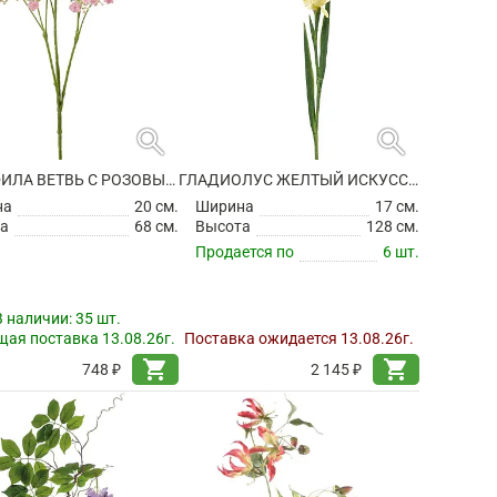
search
search
ГИПСОФИЛА ВЕТВЬ С РОЗОВЫМИ ЦВЕТАМИ ИСКУССТВЕННАЯ
ГЛАДИОЛУС ЖЕЛТЫЙ ИСКУССТВЕННЫЙ
на
20 см.
Ширина
17 см.
а
68 см.
Высота
128 см.
Продается по
6 шт.
В наличии:
35 шт.
ая поставка 13.08.26г.
Поставка ожидается 13.08.26г.
shopping_cart
shopping_cart
748 ₽
2 145 ₽