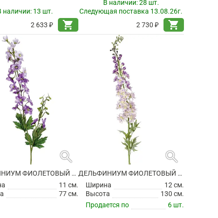
В наличии:
28 шт.
В наличии:
13 шт.
Следующая поставка 13.08.26г.
shopping_cart
shopping_cart
2 633 ₽
2 730 ₽
search
search
ДЕЛЬФИНИУМ ФИОЛЕТОВЫЙ ИСКУССТВЕННЫЙ
ДЕЛЬФИНИУМ ФИОЛЕТОВЫЙ ИСКУССТВЕННЫЙ
на
11 см.
Ширина
12 см.
а
77 см.
Высота
130 см.
Продается по
6 шт.