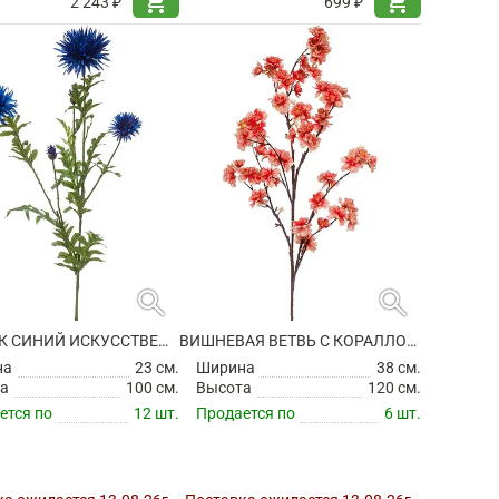
shopping_cart
shopping_cart
2 243 ₽
699 ₽
search
search
ВАСИЛЕК СИНИЙ ИСКУССТВЕННЫЙ
ВИШНЕВАЯ ВЕТВЬ С КОРАЛЛОВЫМИ ЦВЕТАМИ ИСКУССТВЕННАЯ
на
23 см.
Ширина
38 см.
а
100 см.
Высота
120 см.
ется по
12 шт.
Продается по
6 шт.