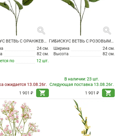
search
search
ГИБИСКУС ВЕТВЬ С ОРАНЖЕВЫМИ ЦВЕТАМИ ИСКУССТВЕННЫЙ
ГИБИСКУС ВЕТВЬ С РОЗОВЫМИ ЦВЕТАМИ ИСКУССТВЕННЫЙ
на
24 см.
Ширина
24 см.
а
82 см.
Высота
82 см.
ется по
12 шт.
В наличии:
23 шт.
а ожидается 13.08.26г.
Следующая поставка 13.08.26г.
shopping_cart
shopping_cart
1 901 ₽
1 901 ₽