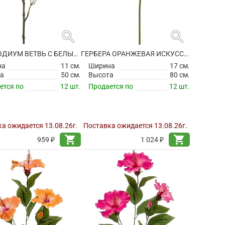
search
search
ГЕПТАКОДИУМ ВЕТВЬ С БЕЛЫМИ ЦВЕТАМИ ИСКУССТВЕННЫЙ
ГЕРБЕРА ОРАНЖЕВАЯ ИСКУССТВЕННАЯ
на
11 см.
Ширина
17 см.
а
50 см.
Высота
80 см.
ется по
12 шт.
Продается по
12 шт.
а ожидается 13.08.26г.
Поставка ожидается 13.08.26г.
shopping_cart
shopping_cart
959 ₽
1 024 ₽