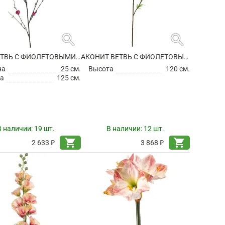
search
search
АЙВА ВЕТВЬ С ФИОЛЕТОВЫМИ ЦВЕТАМИ ИСКУССТВЕННАЯ
АКОНИТ ВЕТВЬ С ФИОЛЕТОВЫМИ ЦВЕТАМИ ИСКУССТВЕННЫЙ
на
25 см.
Высота
120 см.
а
125 см.
В наличии:
19 шт.
В наличии:
12 шт.
shopping_cart
shopping_cart
2 633 ₽
3 868 ₽