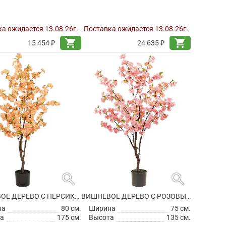
а ожидается 13.08.26г.
Поставка ожидается 13.08.26г.
shopping_cart
shopping_cart
15 454 ₽
24 635 ₽
search
search
ВИШНЕВОЕ ДЕРЕВО С ПЕРСИКОВЫМИ ЦВЕТАМИ ИСКУССТВЕННОЕ
ВИШНЕВОЕ ДЕРЕВО С РОЗОВЫМИ ЦВЕТАМИ ИСКУССТВЕННОЕ
на
80 см.
Ширина
75 см.
а
175 см.
Высота
135 см.