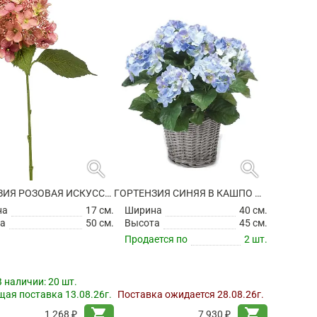
search
search
ГОРТЕНЗИЯ РОЗОВАЯ ИСКУССТВЕННАЯ
ГОРТЕНЗИЯ СИНЯЯ В КАШПО ИСКУССТВЕННАЯ
на
17 см.
Ширина
40 см.
а
50 см.
Высота
45 см.
Продается по
2 шт.
В наличии:
20 шт.
ая поставка 13.08.26г.
Поставка ожидается 28.08.26г.
shopping_cart
shopping_cart
1 268 ₽
7 930 ₽