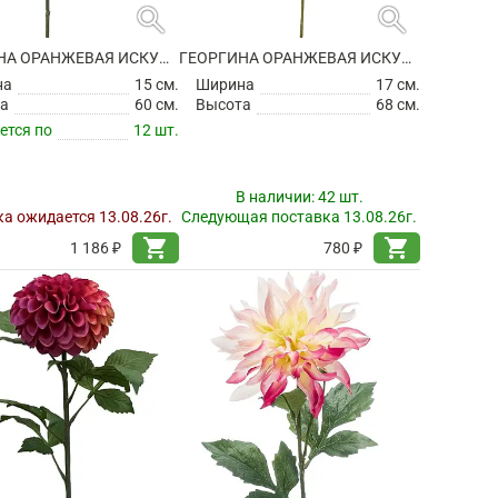
search
search
ГЕОРГИНА ОРАНЖЕВАЯ ИСКУССТВЕННАЯ
ГЕОРГИНА ОРАНЖЕВАЯ ИСКУССТВЕННАЯ
на
15 см.
Ширина
17 см.
а
60 см.
Высота
68 см.
ется по
12 шт.
В наличии:
42 шт.
а ожидается 13.08.26г.
Следующая поставка 13.08.26г.
shopping_cart
shopping_cart
1 186 ₽
780 ₽