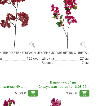
search
search
БУГЕНВИЛЛИЯ ВЕТВЬ С КРАСНЫМИ ЦВЕТАМИ ИСКУССТВЕННАЯ
БУГЕНВИЛЛИЯ ВЕТВЬ С ЦВЕТАМИ ИСКУССТВЕННАЯ
а
120 см.
Ширина
27 см.
Высота
117 см.
В наличии:
84 шт.
В наличии:
49 шт.
Следующая поставка 13.08.26г.
shopping_cart
shopping_cart
6 029 ₽
3 998 ₽