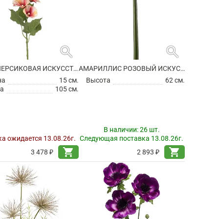
search
search
АЛЦЕЯ ПЕРСИКОВАЯ ИСКУССТВЕННАЯ
АМАРИЛЛИС РОЗОВЫЙ ИСКУССТВЕННЫЙ
на
15 см.
Высота
62 см.
а
105 см.
В наличии:
26 шт.
а ожидается 13.08.26г.
Следующая поставка 13.08.26г.
shopping_cart
shopping_cart
3 478 ₽
2 893 ₽