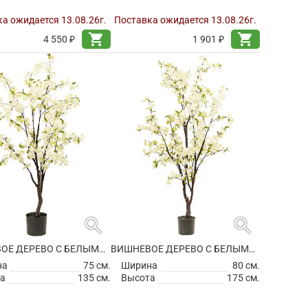
а ожидается 13.08.26г.
Поставка ожидается 13.08.26г.
shopping_cart
shopping_cart
4 550 ₽
1 901 ₽
search
search
ВИШНЕВОЕ ДЕРЕВО С БЕЛЫМИ ЦВЕТАМИ ИСКУССТВЕННОЕ
ВИШНЕВОЕ ДЕРЕВО С БЕЛЫМИ ЦВЕТАМИ ИСКУССТВЕННОЕ
на
75 см.
Ширина
80 см.
а
135 см.
Высота
175 см.