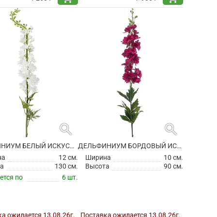
search
search
ДЕЛЬФИНИУМ БЕЛЫЙ ИСКУССТВЕННЫЙ
ДЕЛЬФИНИУМ БОРДОВЫЙ ИСКУССТВЕННЫЙ
на
12 см.
Ширина
10 см.
а
130 см.
Высота
90 см.
ется по
6 шт.
а ожидается 13.08.26г.
Поставка ожидается 13.08.26г.