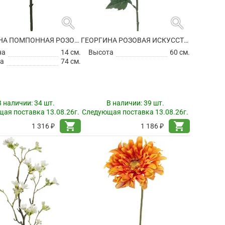
search
search
ГЕОРГИНА ПОМПОННАЯ РОЗОВАЯ ИСКУССТВЕННАЯ
ГЕОРГИНА РОЗОВАЯ ИСКУССТВЕННАЯ
на
14 см.
Высота
60 см.
а
74 см.
В наличии:
34 шт.
В наличии:
39 шт.
ая поставка 13.08.26г.
Следующая поставка 13.08.26г.
shopping_cart
shopping_cart
1 316 ₽
1 186 ₽