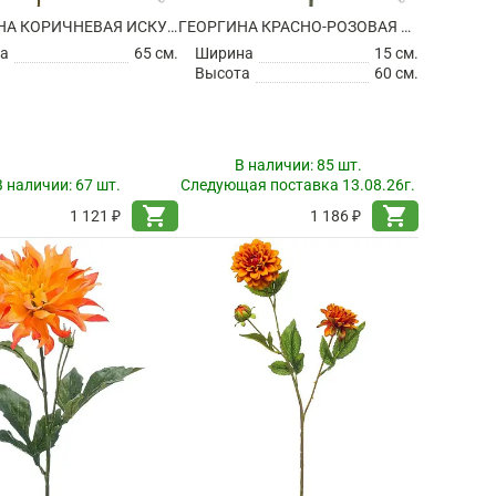
ГЕОРГИНА КОРИЧНЕВАЯ ИСКУССТВЕННАЯ
ГЕОРГИНА КРАСНО-РОЗОВАЯ ИСКУССТВЕННАЯ
а
65 см.
Ширина
15 см.
Высота
60 см.
В наличии:
85 шт.
В наличии:
67 шт.
Следующая поставка 13.08.26г.
shopping_cart
shopping_cart
1 121 ₽
1 186 ₽