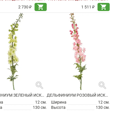
shopping_cart
shopping_cart
2 730 ₽
1 511 ₽
search
search
ДЕЛЬФИНИУМ ЗЕЛЕНЫЙ ИСКУССТВЕННЫЙ
ДЕЛЬФИНИУМ РОЗОВЫЙ ИСКУССТВЕННЫЙ
на
12 см.
Ширина
12 см.
а
130 см.
Высота
130 см.