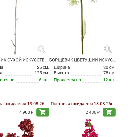
search
search
БОРЩЕВИК СУХОЙ ИСКУССТВЕННЫЙ
БОРЩЕВИК ЦВЕТУЩИЙ ИСКУССТВЕННЫЙ
на
25 см.
Ширина
20 см.
а
125 см.
Высота
78 см.
ется по
6 шт.
Продается по
12 шт.
а ожидается 13.08.26г.
Поставка ожидается 13.08.26г.
shopping_cart
shopping_cart
4 908 ₽
2 486 ₽