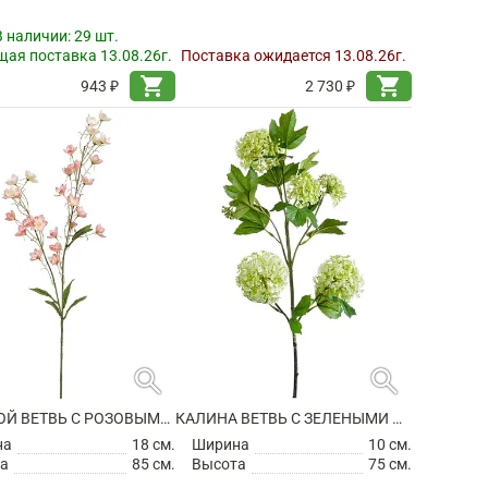
В наличии:
29 шт.
ая поставка 13.08.26г.
Поставка ожидается 13.08.26г.
shopping_cart
shopping_cart
943 ₽
2 730 ₽
search
search
ЗВЕРОБОЙ ВЕТВЬ С РОЗОВЫМИ ЦВЕТАМИ ИСКУССТВЕННЫЙ
КАЛИНА ВЕТВЬ С ЗЕЛЕНЫМИ ЦВЕТАМИ ИСКУССТВЕННАЯ
на
18 см.
Ширина
10 см.
а
85 см.
Высота
75 см.