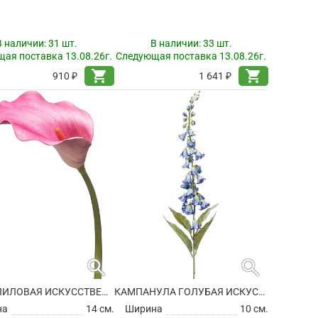
В наличии:
31 шт.
В наличии:
33 шт.
ая поставка 13.08.26г.
Следующая поставка 13.08.26г.
shopping_cart
shopping_cart
910 ₽
1 641 ₽
search
search
КАЛЛА ЛИЛОВАЯ ИСКУССТВЕННАЯ
КАМПАНУЛА ГОЛУБАЯ ИСКУССТВЕННАЯ
на
14 см.
Ширина
10 см.