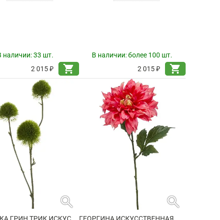
В наличии:
33 шт.
В наличии:
более 100 шт.
shopping_cart
shopping_cart
2 015 ₽
2 015 ₽
search
search
ГВОЗДИКА ГРИН ТРИК ИСКУССТВЕННАЯ
ГЕОРГИНА ИСКУССТВЕННАЯ