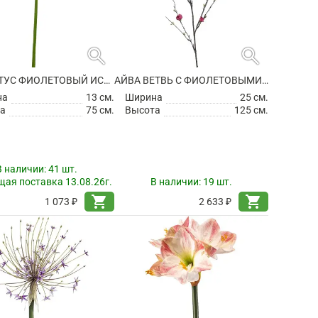
search
search
АГАПАНТУС ФИОЛЕТОВЫЙ ИСКУССТВЕННЫЙ
АЙВА ВЕТВЬ С ФИОЛЕТОВЫМИ ЦВЕТАМИ ИСКУССТВЕННАЯ
на
13 см.
Ширина
25 см.
а
75 см.
Высота
125 см.
В наличии:
41 шт.
ая поставка 13.08.26г.
В наличии:
19 шт.
shopping_cart
shopping_cart
1 073 ₽
2 633 ₽