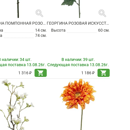
search
search
ГЕОРГИНА ПОМПОННАЯ РОЗОВАЯ ИСКУССТВЕННАЯ
ГЕОРГИНА РОЗОВАЯ ИСКУССТВЕННАЯ
на
14 см.
Высота
60 см.
а
74 см.
В наличии:
34 шт.
В наличии:
39 шт.
ая поставка 13.08.26г.
Следующая поставка 13.08.26г.
shopping_cart
shopping_cart
1 316 ₽
1 186 ₽