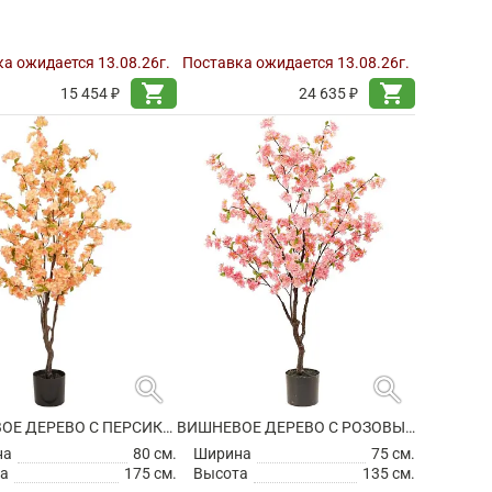
а ожидается 13.08.26г.
Поставка ожидается 13.08.26г.
shopping_cart
shopping_cart
15 454 ₽
24 635 ₽
search
search
ВИШНЕВОЕ ДЕРЕВО С ПЕРСИКОВЫМИ ЦВЕТАМИ ИСКУССТВЕННОЕ
ВИШНЕВОЕ ДЕРЕВО С РОЗОВЫМИ ЦВЕТАМИ ИСКУССТВЕННОЕ
на
80 см.
Ширина
75 см.
а
175 см.
Высота
135 см.