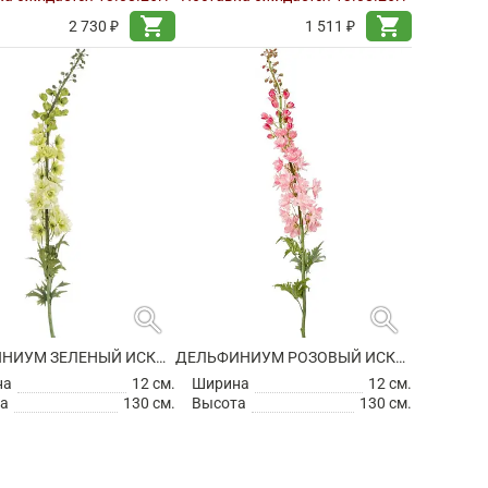
shopping_cart
shopping_cart
2 730 ₽
1 511 ₽
search
search
ДЕЛЬФИНИУМ ЗЕЛЕНЫЙ ИСКУССТВЕННЫЙ
ДЕЛЬФИНИУМ РОЗОВЫЙ ИСКУССТВЕННЫЙ
на
12 см.
Ширина
12 см.
а
130 см.
Высота
130 см.