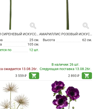
search
search
АЛЛИУМ СИРЕНЕВЫЙ ИСКУССТВЕННЫЙ
АМАРИЛЛИС РОЗОВЫЙ ИСКУССТВЕННЫЙ
на
25 см.
Высота
62 см.
а
105 см.
ется по
12 шт.
В наличии:
26 шт.
а ожидается 13.08.26г.
Следующая поставка 13.08.26г.
shopping_cart
shopping_cart
3 559 ₽
2 893 ₽