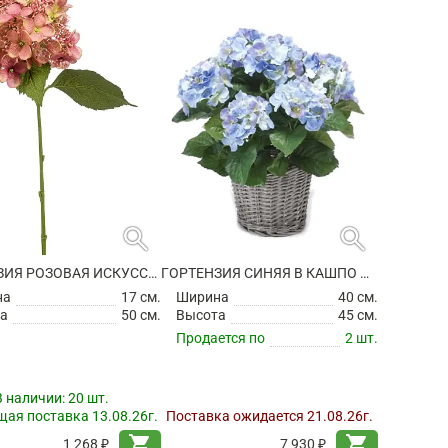
search
search
ГОРТЕНЗИЯ РОЗОВАЯ ИСКУССТВЕННАЯ
ГОРТЕНЗИЯ СИНЯЯ В КАШПО ИСКУССТВЕННАЯ
на
17 см.
Ширина
40 см.
а
50 см.
Высота
45 см.
Продается по
2 шт.
В наличии:
20 шт.
ая поставка 13.08.26г.
Поставка ожидается 21.08.26г.
shopping_cart
shopping_cart
1 268 ₽
7 930 ₽