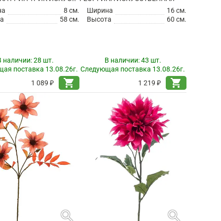
на
8 см.
Ширина
16 см.
а
58 см.
Высота
60 см.
В наличии:
28 шт.
В наличии:
43 шт.
ая поставка 13.08.26г.
Следующая поставка 13.08.26г.
shopping_cart
shopping_cart
1 089 ₽
1 219 ₽
search
search