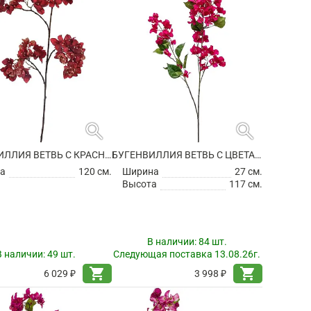
search
search
БУГЕНВИЛЛИЯ ВЕТВЬ С КРАСНЫМИ ЦВЕТАМИ ИСКУССТВЕННАЯ
БУГЕНВИЛЛИЯ ВЕТВЬ С ЦВЕТАМИ ИСКУССТВЕННАЯ
а
120 см.
Ширина
27 см.
Высота
117 см.
В наличии:
84 шт.
В наличии:
49 шт.
Следующая поставка 13.08.26г.
shopping_cart
shopping_cart
6 029 ₽
3 998 ₽