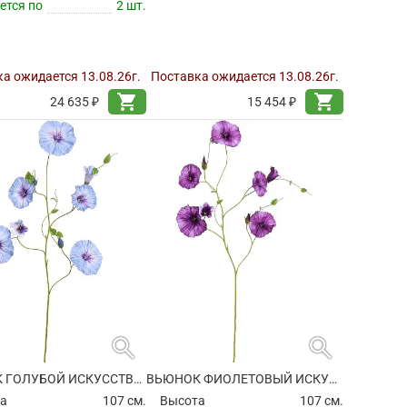
ется по
2 шт.
а ожидается 13.08.26г.
Поставка ожидается 13.08.26г.
shopping_cart
shopping_cart
24 635 ₽
15 454 ₽
search
search
ВЬЮНОК ГОЛУБОЙ ИСКУССТВЕННЫЙ
ВЬЮНОК ФИОЛЕТОВЫЙ ИСКУССТВЕННЫЙ
а
107 см.
Высота
107 см.