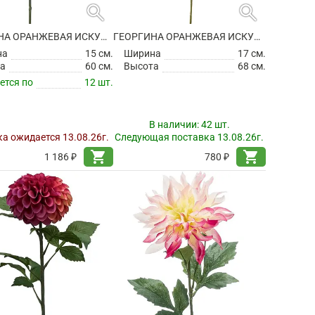
search
search
ГЕОРГИНА ОРАНЖЕВАЯ ИСКУССТВЕННАЯ
ГЕОРГИНА ОРАНЖЕВАЯ ИСКУССТВЕННАЯ
на
15 см.
Ширина
17 см.
а
60 см.
Высота
68 см.
ется по
12 шт.
В наличии:
42 шт.
а ожидается 13.08.26г.
Следующая поставка 13.08.26г.
shopping_cart
shopping_cart
1 186 ₽
780 ₽