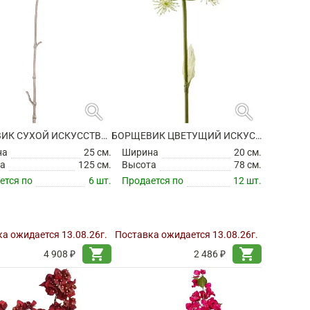
search
search
БОРЩЕВИК СУХОЙ ИСКУССТВЕННЫЙ
БОРЩЕВИК ЦВЕТУЩИЙ ИСКУССТВЕННЫЙ
на
25 см.
Ширина
20 см.
а
125 см.
Высота
78 см.
ется по
6 шт.
Продается по
12 шт.
а ожидается 13.08.26г.
Поставка ожидается 13.08.26г.
shopping_cart
shopping_cart
4 908 ₽
2 486 ₽