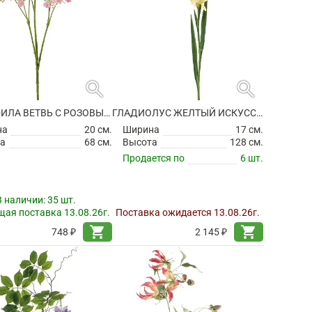
search
search
ГИПСОФИЛА ВЕТВЬ С РОЗОВЫМИ ЦВЕТАМИ ИСКУССТВЕННАЯ
ГЛАДИОЛУС ЖЕЛТЫЙ ИСКУССТВЕННЫЙ
на
20 см.
Ширина
17 см.
а
68 см.
Высота
128 см.
Продается по
6 шт.
В наличии:
35 шт.
ая поставка 13.08.26г.
Поставка ожидается 13.08.26г.
shopping_cart
shopping_cart
748 ₽
2 145 ₽