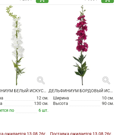
search
search
ДЕЛЬФИНИУМ БЕЛЫЙ ИСКУССТВЕННЫЙ
ДЕЛЬФИНИУМ БОРДОВЫЙ ИСКУССТВЕННЫЙ
на
12 см.
Ширина
10 см.
а
130 см.
Высота
90 см.
ется по
6 шт.
а ожидается 13.08.26г.
Поставка ожидается 13.08.26г.