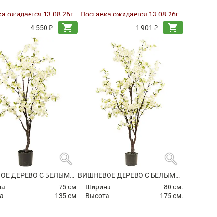
а ожидается 13.08.26г.
Поставка ожидается 13.08.26г.
shopping_cart
shopping_cart
4 550 ₽
1 901 ₽
search
search
ВИШНЕВОЕ ДЕРЕВО С БЕЛЫМИ ЦВЕТАМИ ИСКУССТВЕННОЕ
ВИШНЕВОЕ ДЕРЕВО С БЕЛЫМИ ЦВЕТАМИ ИСКУССТВЕННОЕ
на
75 см.
Ширина
80 см.
а
135 см.
Высота
175 см.