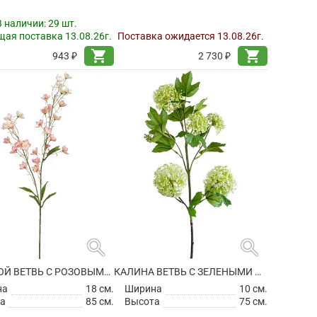
В наличии:
29 шт.
ая поставка 13.08.26г.
Поставка ожидается 13.08.26г.
shopping_cart
shopping_cart
943 ₽
2 730 ₽
search
search
ЗВЕРОБОЙ ВЕТВЬ С РОЗОВЫМИ ЦВЕТАМИ ИСКУССТВЕННЫЙ
КАЛИНА ВЕТВЬ С ЗЕЛЕНЫМИ ЦВЕТАМИ ИСКУССТВЕННАЯ
на
18 см.
Ширина
10 см.
а
85 см.
Высота
75 см.