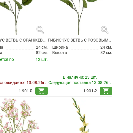
search
search
ГИБИСКУС ВЕТВЬ С ОРАНЖЕВЫМИ ЦВЕТАМИ ИСКУССТВЕННЫЙ
ГИБИСКУС ВЕТВЬ С РОЗОВЫМИ ЦВЕТАМИ ИСКУССТВЕННЫЙ
на
24 см.
Ширина
24 см.
а
82 см.
Высота
82 см.
ется по
12 шт.
В наличии:
23 шт.
а ожидается 13.08.26г.
Следующая поставка 13.08.26г.
shopping_cart
shopping_cart
1 901 ₽
1 901 ₽