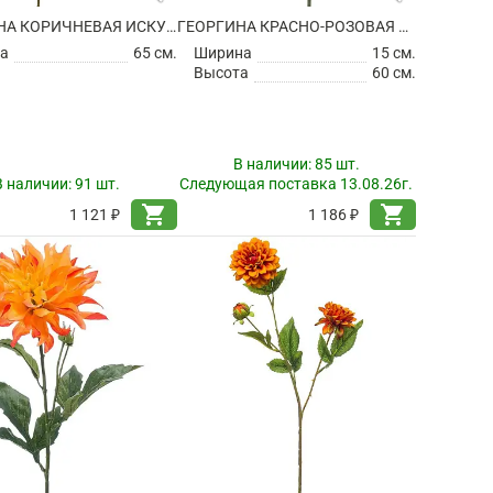
ГЕОРГИНА КОРИЧНЕВАЯ ИСКУССТВЕННАЯ
ГЕОРГИНА КРАСНО-РОЗОВАЯ ИСКУССТВЕННАЯ
а
65 см.
Ширина
15 см.
Высота
60 см.
В наличии:
85 шт.
В наличии:
91 шт.
Следующая поставка 13.08.26г.
shopping_cart
shopping_cart
1 121 ₽
1 186 ₽