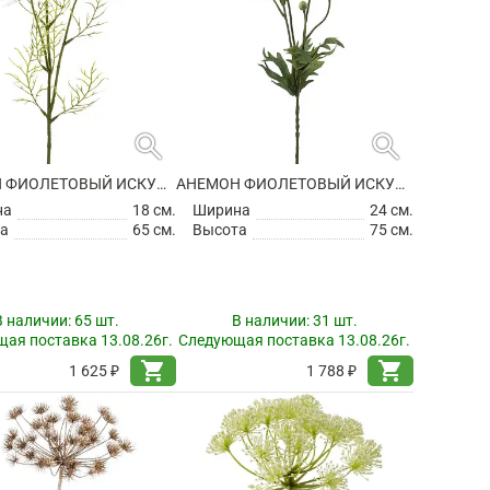
search
search
АНЕМОН ФИОЛЕТОВЫЙ ИСКУССТВЕННЫЙ
АНЕМОН ФИОЛЕТОВЫЙ ИСКУССТВЕННЫЙ
на
18 см.
Ширина
24 см.
а
65 см.
Высота
75 см.
В наличии:
65 шт.
В наличии:
31 шт.
ая поставка 13.08.26г.
Следующая поставка 13.08.26г.
shopping_cart
shopping_cart
1 625 ₽
1 788 ₽