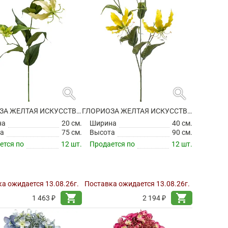
search
search
ГЛОРИОЗА ЖЕЛТАЯ ИСКУССТВЕННАЯ
ГЛОРИОЗА ЖЕЛТАЯ ИСКУССТВЕННАЯ
на
20 см.
Ширина
40 см.
а
75 см.
Высота
90 см.
ется по
12 шт.
Продается по
12 шт.
а ожидается 13.08.26г.
Поставка ожидается 13.08.26г.
shopping_cart
shopping_cart
1 463 ₽
2 194 ₽