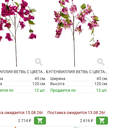
search
search
БУГЕНВИЛЛИЯ ВЕТВЬ С ЦВЕТАМИ ИСКУССТВЕННАЯ
БУГЕНВИЛЛИЯ ВЕТВЬ С ЦВЕТАМИ ИСКУССТВЕННАЯ
на
45 см.
Ширина
45 см.
а
120 см.
Высота
120 см.
ется по
12 шт.
Продается по
12 шт.
а ожидается 13.08.26г.
Поставка ожидается 13.08.26г.
shopping_cart
shopping_cart
2 714 ₽
2 616 ₽