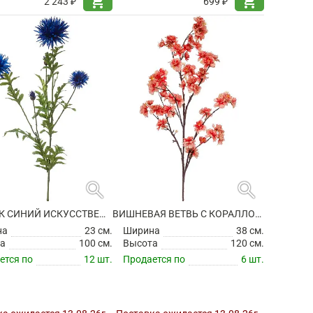
shopping_cart
shopping_cart
2 243 ₽
699 ₽
search
search
ВАСИЛЕК СИНИЙ ИСКУССТВЕННЫЙ
ВИШНЕВАЯ ВЕТВЬ С КОРАЛЛОВЫМИ ЦВЕТАМИ ИСКУССТВЕННАЯ
на
23 см.
Ширина
38 см.
а
100 см.
Высота
120 см.
ется по
12 шт.
Продается по
6 шт.