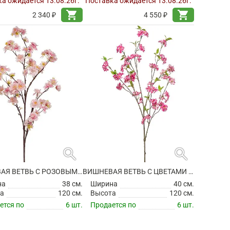
а ожидается 13.08.26г.
Поставка ожидается 13.08.26г.
shopping_cart
shopping_cart
2 340 ₽
4 550 ₽
search
search
ВИШНЕВАЯ ВЕТВЬ С РОЗОВЫМИ ЦВЕТАМИ ИСКУССТВЕННАЯ
ВИШНЕВАЯ ВЕТВЬ С ЦВЕТАМИ ИСКУССТВЕННАЯ
на
38 см.
Ширина
40 см.
а
120 см.
Высота
120 см.
ется по
6 шт.
Продается по
6 шт.