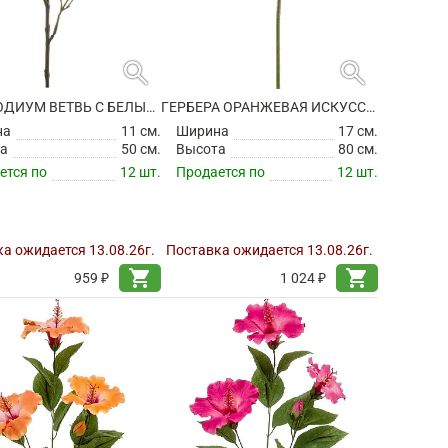
search
search
ГЕПТАКОДИУМ ВЕТВЬ С БЕЛЫМИ ЦВЕТАМИ ИСКУССТВЕННЫЙ
ГЕРБЕРА ОРАНЖЕВАЯ ИСКУССТВЕННАЯ
на
11 см.
Ширина
17 см.
а
50 см.
Высота
80 см.
ется по
12 шт.
Продается по
12 шт.
а ожидается 13.08.26г.
Поставка ожидается 13.08.26г.
shopping_cart
shopping_cart
959 ₽
1 024 ₽