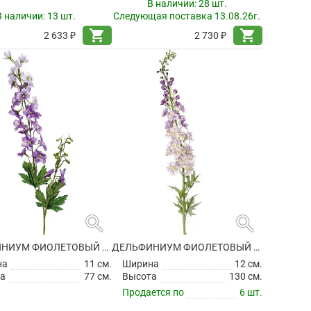
В наличии:
28 шт.
В наличии:
13 шт.
Следующая поставка 13.08.26г.
shopping_cart
shopping_cart
2 633 ₽
2 730 ₽
search
search
ДЕЛЬФИНИУМ ФИОЛЕТОВЫЙ ИСКУССТВЕННЫЙ
ДЕЛЬФИНИУМ ФИОЛЕТОВЫЙ ИСКУССТВЕННЫЙ
на
11 см.
Ширина
12 см.
а
77 см.
Высота
130 см.
Продается по
6 шт.