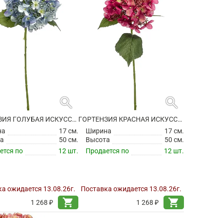
search
search
ГОРТЕНЗИЯ ГОЛУБАЯ ИСКУССТВЕННАЯ
ГОРТЕНЗИЯ КРАСНАЯ ИСКУССТВЕННАЯ
на
17 см.
Ширина
17 см.
а
50 см.
Высота
50 см.
ется по
12 шт.
Продается по
12 шт.
а ожидается 13.08.26г.
Поставка ожидается 13.08.26г.
shopping_cart
shopping_cart
1 268 ₽
1 268 ₽