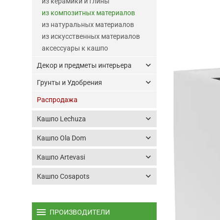
из керамики и глины
из композитных материалов
из натуральных материалов
из искусственных материалов
аксессуары к кашпо
keyboard_arrow_down
Декор и предметы интерьера
keyboard_arrow_down
Грунты и Удобрения
Распродажа
keyboard_arrow_down
Кашпо Lechuza
keyboard_arrow_down
Кашпо Ola Dom
keyboard_arrow_down
Кашпо Artevasi
keyboard_arrow_down
Кашпо Cosapots
menu
ПРОИЗВОДИТЕЛИ