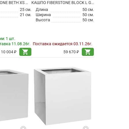
КАШПО FIBERSTONE BETH XS MATT WHITE
КАШПО FIBERSTONE BLOCK L GLOSSY WHITE
25 см.
Длина
50 см.
21 см.
Ширина
50 см.
Высота
50 см.
ии:
1 шт.
авка 11.08.26г.
Поставка ожидается 03.11.26г.
shopping_cart
shopping_cart
10 004 ₽
59 670 ₽