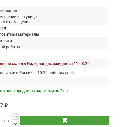
ьзование
мещении и на улице
ько в помещении
иал
позитные материалы
нности
ной работы
ка на склад в Нидерландах ожидается 11.08.26г.
оставки в Россию ≈ 10-20 рабочих дней.
т товар продается партиями по 2 шт.
7 ₽
keyboard_arrow_up
shopping_cart
шт
keyboard_arrow_down