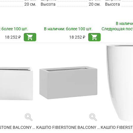
20 см.
Высота
20 см.
Высота
В налич
:
более 100 шт.
В наличии:
более 100 шт.
Следующая пост
shopping_cart
shopping_cart
18 252 ₽
18 252 ₽
search
search
КАШПО FIBERSTONE BALCONY XS GLOSSY WHITE
КАШПО FIBERSTONE BALCONY XS MATT WHITE