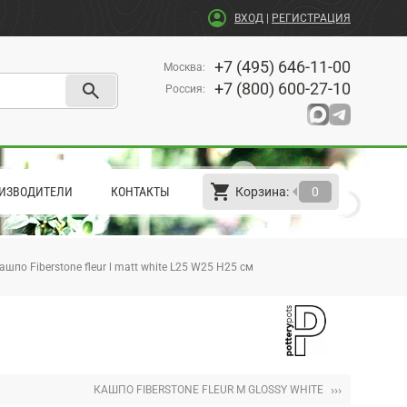
account_circle
ВХОД
|
РЕГИСТРАЦИЯ
+7 (495) 646-11-00
Москва
:
search
+7 (800) 600-27-10
Россия
:
shopping_cart
arrow_left
ИЗВОДИТЕЛИ
КОНТАКТЫ
Корзина:
0
ашпо Fiberstone fleur l matt white L25 W25 H25 см
›››
КАШПО FIBERSTONE FLEUR M GLOSSY WHITE