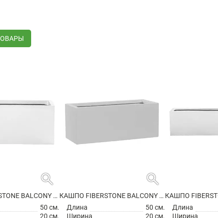
ТОВАРЫ
search
search
КАШПО FIBERSTONE BALCONY S GLOSSY WHITE
КАШПО FIBERSTONE BALCONY S MATT WHITE
50 см.
Длина
50 см.
Длина
20 см.
Ширина
20 см.
Ширина