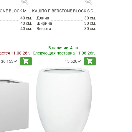
search
search
КАШПО FIBERSTONE BLOCK M MATT WHITE
КАШПО FIBERSTONE BLOCK S GLOSSY WHITE
40 см.
Длина
30 см.
40 см.
Ширина
30 см.
40 см.
Высота
30 см.
В наличии:
4 шт.
ется 11.08.26г.
Следующая поставка 11.08.26г.
shopping_cart
shopping_cart
36 153 ₽
15 620 ₽