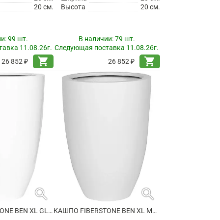
20 см.
Высота
20 см.
ии:
99 шт.
В наличии:
79 шт.
авка 11.08.26г.
Следующая поставка 11.08.26г.
shopping_cart
shopping_cart
26 852 ₽
26 852 ₽
search
search
КАШПО FIBERSTONE BEN XL GLOSSY WHITE
КАШПО FIBERSTONE BEN XL MATT WHITE