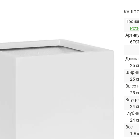
КАШПО 
Произ
Pott
Артик
6FS
Длина
25 с
Шири
25 с
Высот
25 с
Внутр
24 с
Глуби
24 с
Вес
1.6 