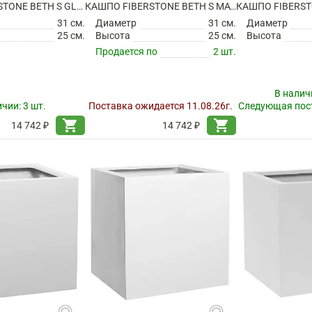
КАШПО FIBERSTONE BETH S GLOSSY WHITE
КАШПО FIBERSTONE BETH S MATT WHITE
31 см.
Диаметр
31 см.
Диаметр
25 см.
Высота
25 см.
Высота
Продается по
2 шт.
В налич
ичии:
3 шт.
Поставка ожидается 11.08.26г.
Следующая пост
shopping_cart
shopping_cart
14 742 ₽
14 742 ₽