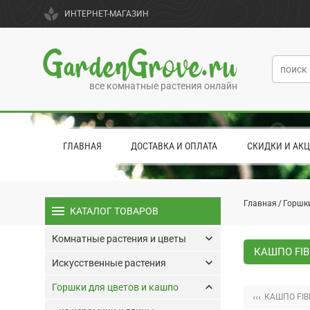
spa
ИНТЕРНЕТ-МАГАЗИН
GardenGrove.ru
все комнатные растения онлайн
ГЛАВНАЯ
ДОСТАВКА И ОПЛАТА
СКИДКИ И АК
Главная
Горшки
menu
КАТАЛОГ ТОВАРОВ
keyboard_arrow_down
Комнатные растения и цветы
КАШПО FIB
keyboard_arrow_down
Искусственные растения
keyboard_arrow_up
Горшки для цветов и кашпо
‹‹‹
КАШПО FIB