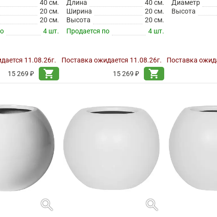
40 см.
Длина
40 см.
Диаметр
20 см.
Ширина
20 см.
Высота
20 см.
Высота
20 см.
по
4 шт.
Продается по
4 шт.
дается 11.08.26г.
Поставка ожидается 11.08.26г.
Поставка ожида
shopping_cart
shopping_cart
15 269 ₽
15 269 ₽
search
search