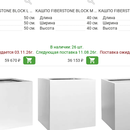
search
search
КАШПО FIBERSTONE BLOCK L MATT WHITE
КАШПО FIBERSTONE BLOCK M GLOSSY WHITE
50 см.
Длина
40 см.
Длина
50 см.
Ширина
40 см.
Ширина
50 см.
Высота
40 см.
Высота
В наличии:
26 шт.
дается 03.11.26г.
Следующая поставка 11.08.26г.
Поставка ожида
shopping_cart
shopping_cart
59 670 ₽
36 153 ₽