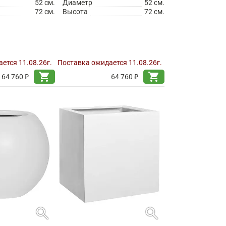
52 см.
Диаметр
52 см.
72 см.
Высота
72 см.
ется 11.08.26г.
Поставка ожидается 11.08.26г.
shopping_cart
shopping_cart
64 760 ₽
64 760 ₽
search
search