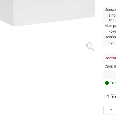
Испол
в по
тол
Матер
ком
Особе
search
руч
Постав
Срок п
info
Это
14 56