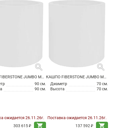
search
search
КАШПО FIBERSTONE JUMBO MAX L GLOSSY WHITE
КАШПО FIBERSTONE JUMBO MAX M GLOSSY WHITE
етр
90 см.
Диаметр
70 см.
а
90 см.
Высота
70 см.
а ожидается 26.11.26г.
Поставка ожидается 26.11.26г.
shopping_cart
shopping_cart
303 615 ₽
137 592 ₽