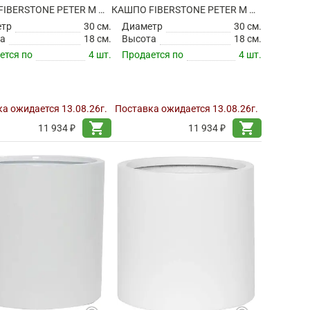
КАШПО FIBERSTONE PETER M GLOSSY WHITE
КАШПО FIBERSTONE PETER M MATT WHITE
етр
30 см.
Диаметр
30 см.
а
18 см.
Высота
18 см.
ется по
4 шт.
Продается по
4 шт.
а ожидается 13.08.26г.
Поставка ожидается 13.08.26г.
shopping_cart
shopping_cart
11 934 ₽
11 934 ₽