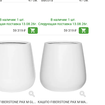
а
47 см.
Высота
47 см.
В наличии:
1 шт.
В наличии:
1 шт.
ая поставка 13.08.26г.
Следующая поставка 13.08.26г.
shopping_cart
shopping_cart
59 319 ₽
59 319 ₽
search
search
КАШПО FIBERSTONE PAX M GLOSSY WHITE
КАШПО FIBERSTONE PAX M MATT WHITE