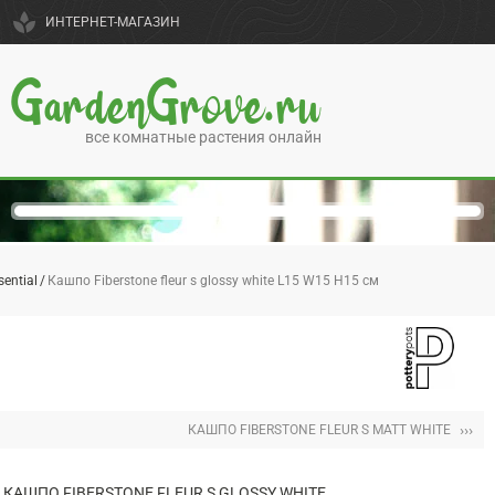
spa
ИНТЕРНЕТ-МАГАЗИН
GardenGrove.ru
все комнатные растения онлайн
sential
Кашпо Fiberstone fleur s glossy white L15 W15 H15 см
›››
КАШПО FIBERSTONE FLEUR S MATT WHITE
КАШПО FIBERSTONE FLEUR S GLOSSY WHITE