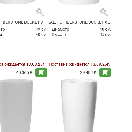
search
search
КАШПО FIBERSTONE BUCKET S MATT WHITE
КАШПО FIBERSTONE BUCKET XS GLOSSY WHITE
етр
49 см.
Диаметр
40 см.
а
40 см.
Высота
35 см.
а ожидается 13.08.26г.
Поставка ожидается 13.08.26г.
shopping_cart
shopping_cart
40 365 ₽
29 484 ₽