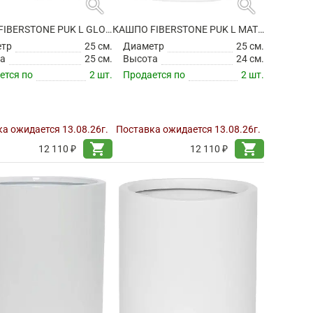
search
search
КАШПО FIBERSTONE PUK L GLOSSY WHITE
КАШПО FIBERSTONE PUK L MATT WHITE
етр
25 см.
Диаметр
25 см.
а
25 см.
Высота
24 см.
ется по
2 шт.
Продается по
2 шт.
а ожидается 13.08.26г.
Поставка ожидается 13.08.26г.
shopping_cart
shopping_cart
12 110 ₽
12 110 ₽