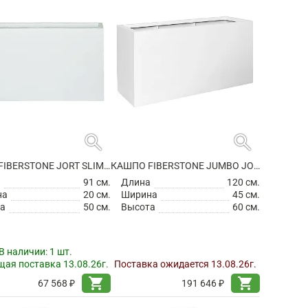
search
search
КАШПО FIBERSTONE JORT SLIM S MATT WHITE
КАШПО FIBERSTONE JUMBO JORT L MATT WHITE
а
91 см.
Длина
120 см.
на
20 см.
Ширина
45 см.
а
50 см.
Высота
60 см.
В наличии:
1 шт.
ая поставка 13.08.26г.
Поставка ожидается 13.08.26г.
shopping_cart
shopping_cart
67 568 ₽
191 646 ₽