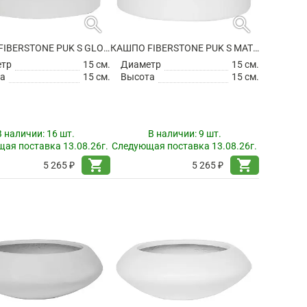
search
search
КАШПО FIBERSTONE PUK S GLOSSY WHITE
КАШПО FIBERSTONE PUK S MATT WHITE
етр
15 см.
Диаметр
15 см.
а
15 см.
Высота
15 см.
В наличии:
16 шт.
В наличии:
9 шт.
ая поставка 13.08.26г.
Следующая поставка 13.08.26г.
shopping_cart
shopping_cart
5 265 ₽
5 265 ₽