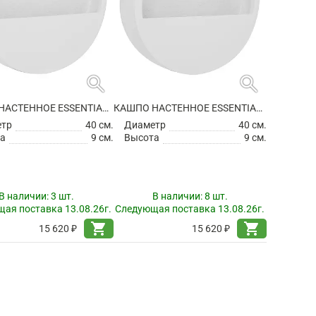
search
search
КАШПО НАСТЕННОЕ ESSENTIAL WALLY HANGING S GLOSSY WHITE
КАШПО НАСТЕННОЕ ESSENTIAL WALLY HANGING S MATT WHITE
етр
40 см.
Диаметр
40 см.
а
9 см.
Высота
9 см.
В наличии:
3 шт.
В наличии:
8 шт.
ая поставка 13.08.26г.
Следующая поставка 13.08.26г.
shopping_cart
shopping_cart
15 620 ₽
15 620 ₽