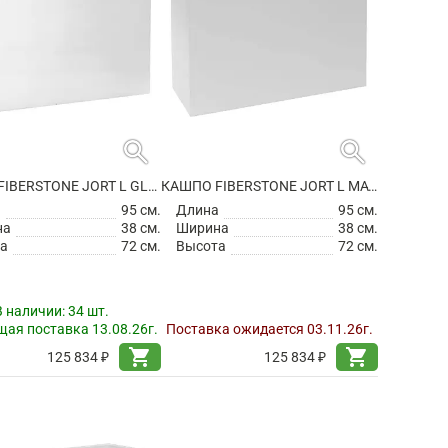
search
search
КАШПО FIBERSTONE JORT L GLOSSY WHITE
КАШПО FIBERSTONE JORT L MATT WHITE
а
95 см.
Длина
95 см.
на
38 см.
Ширина
38 см.
а
72 см.
Высота
72 см.
В наличии:
34 шт.
ая поставка 13.08.26г.
Поставка ожидается 03.11.26г.
shopping_cart
shopping_cart
125 834 ₽
125 834 ₽