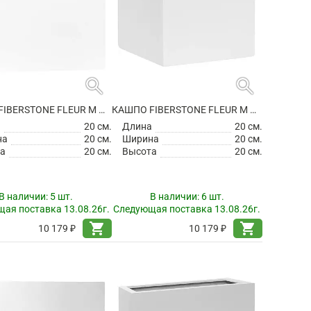
search
search
КАШПО FIBERSTONE FLEUR M GLOSSY WHITE
КАШПО FIBERSTONE FLEUR M MATT WHITE
а
20 см.
Длина
20 см.
на
20 см.
Ширина
20 см.
а
20 см.
Высота
20 см.
В наличии:
5 шт.
В наличии:
6 шт.
ая поставка 13.08.26г.
Следующая поставка 13.08.26г.
shopping_cart
shopping_cart
10 179 ₽
10 179 ₽