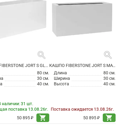
search
search
КАШПО FIBERSTONE JORT S GLOSSY WHITE
КАШПО FIBERSTONE JORT S MATT WHITE
а
80 см.
Длина
80 см.
на
30 см.
Ширина
30 см.
а
40 см.
Высота
40 см.
В наличии:
31 шт.
ая поставка 13.08.26г.
Поставка ожидается 13.08.26г.
shopping_cart
shopping_cart
50 895 ₽
50 895 ₽