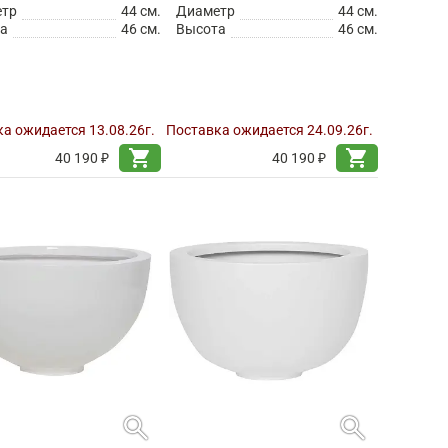
етр
44 см.
Диаметр
44 см.
а
46 см.
Высота
46 см.
а ожидается 13.08.26г.
Поставка ожидается 24.09.26г.
shopping_cart
shopping_cart
40 190 ₽
40 190 ₽
search
search