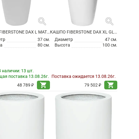
search
search
КАШПО FIBERSTONE DAX L MATT WHITE
КАШПО FIBERSTONE DAX XL GLOSSY WHITE
етр
37 см.
Диаметр
47 см.
а
80 см.
Высота
100 см.
В наличии:
13 шт.
ая поставка 13.08.26г.
Поставка ожидается 13.08.26г.
shopping_cart
shopping_cart
48 789 ₽
79 502 ₽