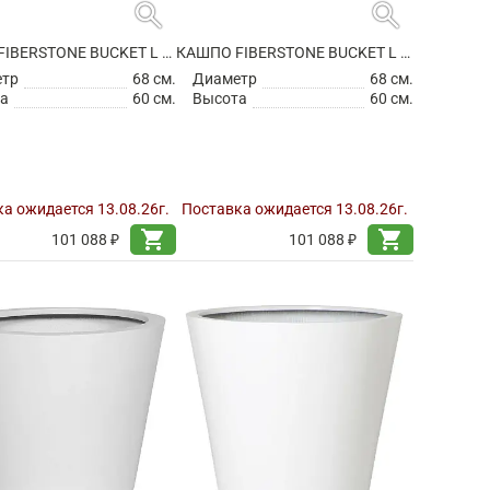
search
search
КАШПО FIBERSTONE BUCKET L GLOSSY WHITE
КАШПО FIBERSTONE BUCKET L MATT WHITE
етр
68 см.
Диаметр
68 см.
а
60 см.
Высота
60 см.
а ожидается 13.08.26г.
Поставка ожидается 13.08.26г.
shopping_cart
shopping_cart
101 088 ₽
101 088 ₽