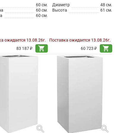
а
60 см.
Диаметр
48 см.
на
60 см.
Высота
61 см.
а
60 см.
а ожидается 13.08.26г.
Поставка ожидается 13.08.26г.
shopping_cart
shopping_cart
83 187 ₽
60 723 ₽
search
search