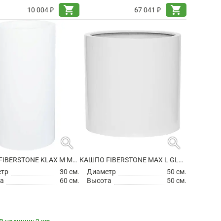
shopping_cart
shopping_cart
10 004 ₽
67 041 ₽
search
search
КАШПО FIBERSTONE KLAX M MATT WHITE
КАШПО FIBERSTONE MAX L GLOSSY WHITE
етр
30 см.
Диаметр
50 см.
а
60 см.
Высота
50 см.