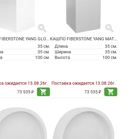
search
search
КАШПО FIBERSTONE YANG GLOSSY WHITE
КАШПО FIBERSTONE YANG MATT WHITE
а
35 см.
Длина
35 см.
на
35 см.
Ширина
35 см.
а
100 см.
Высота
100 см.
а ожидается 13.08.26г.
Поставка ожидается 13.08.26г.
shopping_cart
shopping_cart
73 535 ₽
73 535 ₽