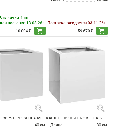
В наличии:
1 шт.
ая поставка 13.08.26г.
Поставка ожидается 03.11.26г.
shopping_cart
shopping_cart
10 004 ₽
59 670 ₽
search
search
КАШПО FIBERSTONE BLOCK M MATT WHITE
КАШПО FIBERSTONE BLOCK S GLOSSY WHITE
а
40 см.
Длина
30 см.