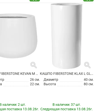
search
search
КАШПО FIBERSTONE KEVAN M MATT WHITE
КАШПО FIBERSTONE KLAX L GLOSSY WHITE
етр
26 см.
Диаметр
40 см.
а
22 см.
Высота
80 см.
В наличии:
2 шт.
В наличии:
37 шт.
ая поставка 13.08.26г.
Следующая поставка 13.08.26г.