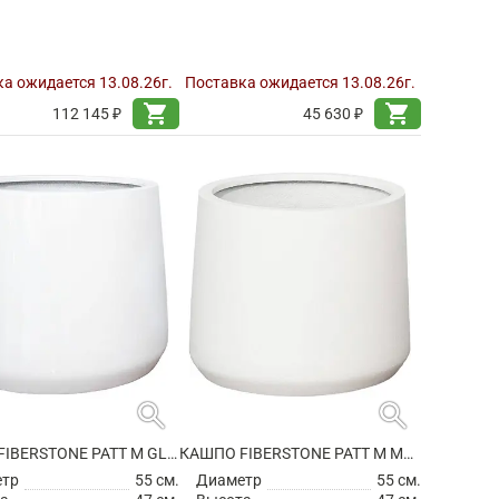
а ожидается 13.08.26г.
Поставка ожидается 13.08.26г.
shopping_cart
shopping_cart
112 145 ₽
45 630 ₽
search
search
КАШПО FIBERSTONE PATT M GLOSSY WHITE
КАШПО FIBERSTONE PATT M MATT WHITE
етр
55 см.
Диаметр
55 см.