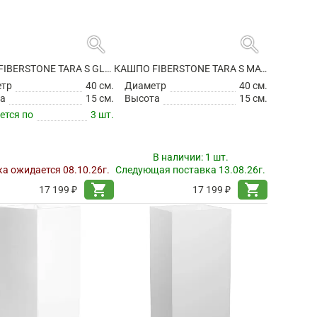
search
search
КАШПО FIBERSTONE TARA S GLOSSY WHITE
КАШПО FIBERSTONE TARA S MATT WHITE
етр
40 см.
Диаметр
40 см.
а
15 см.
Высота
15 см.
ется по
3 шт.
В наличии:
1 шт.
а ожидается 08.10.26г.
Следующая поставка 13.08.26г.
shopping_cart
shopping_cart
17 199 ₽
17 199 ₽