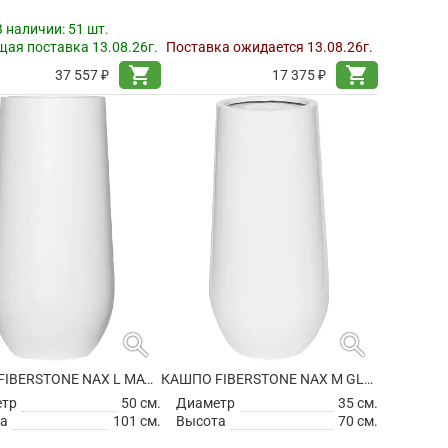
В наличии:
51 шт.
ая поставка 13.08.26г.
Поставка ожидается 13.08.26г.
shopping_cart
shopping_cart
37 557 ₽
17 375 ₽
search
search
КАШПО FIBERSTONE NAX L MATT WHITE
КАШПО FIBERSTONE NAX M GLOSSY WHITE
етр
50 см.
Диаметр
35 см.
а
101 см.
Высота
70 см.