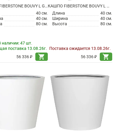
КАШПО FIBERSTONE BOUVY L GLOSSY WHITE
КАШПО FIBERSTONE BOUVY L MATT WHITE
а
40 см.
Длина
40 см.
на
40 см.
Ширина
40 см.
а
80 см.
Высота
80 см.
В наличии:
47 шт.
ая поставка 13.08.26г.
Поставка ожидается 13.08.26г.
shopping_cart
shopping_cart
56 336 ₽
56 336 ₽