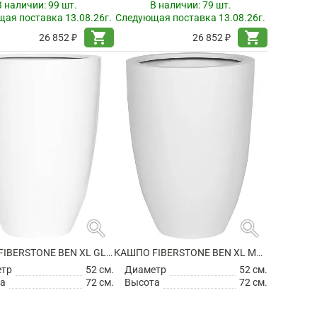
В наличии:
99 шт.
В наличии:
79 шт.
ая поставка 13.08.26г.
Следующая поставка 13.08.26г.
shopping_cart
shopping_cart
26 852 ₽
26 852 ₽
search
search
КАШПО FIBERSTONE BEN XL GLOSSY WHITE
КАШПО FIBERSTONE BEN XL MATT WHITE
етр
52 см.
Диаметр
52 см.
а
72 см.
Высота
72 см.