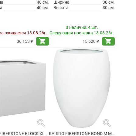
на
40 см.
Ширина
30 см.
а
40 см.
Высота
30 см.
В наличии:
4 шт.
а ожидается 13.08.26г.
Следующая поставка 13.08.26г.
shopping_cart
shopping_cart
36 153 ₽
15 620 ₽
search
search
КАШПО FIBERSTONE BLOCK XL MATT WHITE
КАШПО FIBERSTONE BOND M MATT WHITE