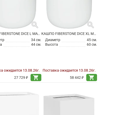
search
search
КАШПО FIBERSTONE DICE L MATT WHITE
КАШПО FIBERSTONE DICE XL MATT WHITE
етр
34 см.
Диаметр
45 см.
а
44 см.
Высота
60 см.
а ожидается 13.08.26г.
Поставка ожидается 13.08.26г.
shopping_cart
shopping_cart
27 729 ₽
58 442 ₽