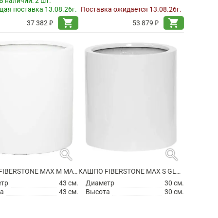
В наличии:
2 шт.
ая поставка 13.08.26г.
Поставка ожидается 13.08.26г.
shopping_cart
shopping_cart
37 382 ₽
53 879 ₽
search
search
КАШПО FIBERSTONE MAX M MATT WHITE
КАШПО FIBERSTONE MAX S GLOSSY WHITE
етр
43 см.
Диаметр
30 см.
а
43 см.
Высота
30 см.