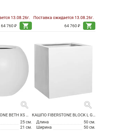
ется 13.08.26г.
Поставка ожидается 13.08.26г.
shopping_cart
shopping_cart
64 760 ₽
64 760 ₽
search
search
КАШПО FIBERSTONE BETH XS MATT WHITE
КАШПО FIBERSTONE BLOCK L GLOSSY WHITE
25 см.
Длина
50 см.
21 см.
Ширина
50 см.