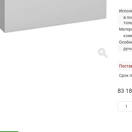
Испол
в по
тол
Матер
ком
Особе
search
руч
Постав
Срок п
83 18