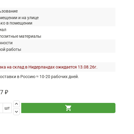
ьзование
мещении и на улице
ько в помещении
иал
позитные материалы
нности
ной работы
ка на склад в Нидерландах ожидается 13.08.26г.
оставки в Россию ≈ 10-20 рабочих дней.
7 ₽
keyboard_arrow_up
shopping_cart
шт
keyboard_arrow_down