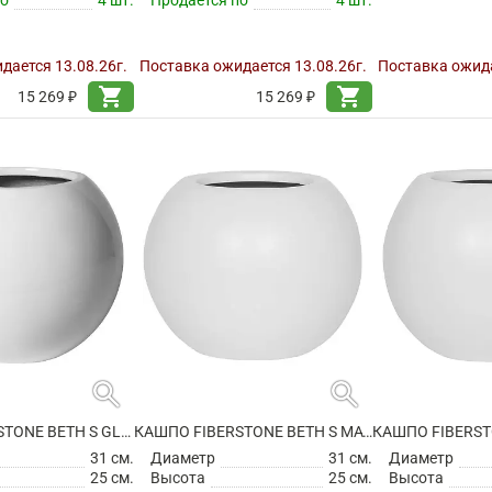
по
4 шт.
Продается по
4 шт.
дается 13.08.26г.
Поставка ожидается 13.08.26г.
Поставка ожида
shopping_cart
shopping_cart
15 269 ₽
15 269 ₽
search
search
КАШПО FIBERSTONE BETH S GLOSSY WHITE
КАШПО FIBERSTONE BETH S MATT WHITE
31 см.
Диаметр
31 см.
Диаметр
25 см.
Высота
25 см.
Высота