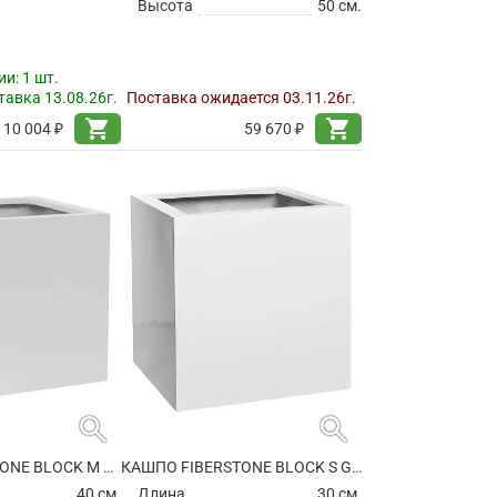
Высота
50 см.
ии:
1 шт.
авка 13.08.26г.
Поставка ожидается 03.11.26г.
shopping_cart
shopping_cart
10 004 ₽
59 670 ₽
search
search
КАШПО FIBERSTONE BLOCK M MATT WHITE
КАШПО FIBERSTONE BLOCK S GLOSSY WHITE
40 см.
Длина
30 см.