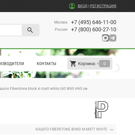
account_circle
ВХОД
|
РЕГИСТРАЦИЯ
+7 (495) 646-11-00
Москва
:
search
+7 (800) 600-27-10
Россия
:
shopping_cart
arrow_left
ИЗВОДИТЕЛИ
КОНТАКТЫ
Корзина:
0
ашпо Fiberstone block xl matt white L60 W60 H60 см
›››
КАШПО FIBERSTONE BOND M MATT WHITE