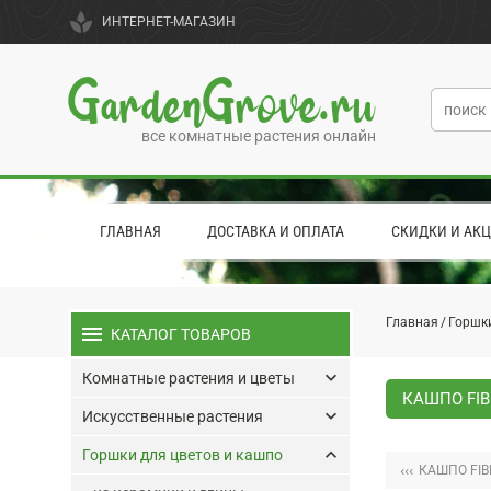
spa
ИНТЕРНЕТ-МАГАЗИН
GardenGrove.ru
все комнатные растения онлайн
ГЛАВНАЯ
ДОСТАВКА И ОПЛАТА
СКИДКИ И АК
Главная
Горшки
menu
КАТАЛОГ ТОВАРОВ
keyboard_arrow_down
Комнатные растения и цветы
КАШПО FIB
keyboard_arrow_down
Искусственные растения
keyboard_arrow_up
Горшки для цветов и кашпо
‹‹‹
КАШПО FIB