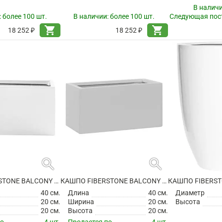
В налич
:
более 100 шт.
В наличии:
более 100 шт.
Следующая пост
shopping_cart
shopping_cart
18 252 ₽
18 252 ₽
search
search
КАШПО FIBERSTONE BALCONY XS GLOSSY WHITE
КАШПО FIBERSTONE BALCONY XS MATT WHITE
40 см.
Длина
40 см.
Диаметр
20 см.
Ширина
20 см.
Высота
20 см.
Высота
20 см.