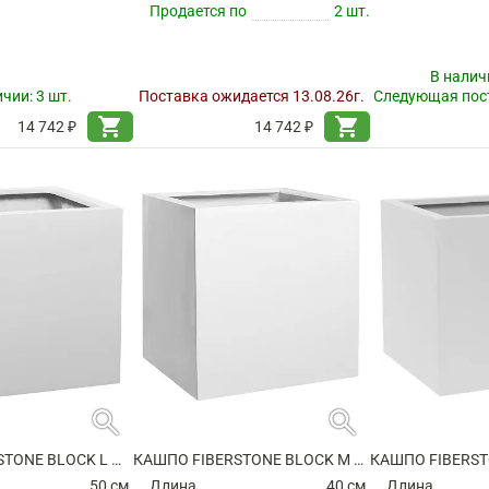
Продается по
2 шт.
В налич
ичии:
3 шт.
Поставка ожидается 13.08.26г.
Следующая пост
shopping_cart
shopping_cart
14 742 ₽
14 742 ₽
search
search
КАШПО FIBERSTONE BLOCK L MATT WHITE
КАШПО FIBERSTONE BLOCK M GLOSSY WHITE
50 см.
Длина
40 см.
Длина