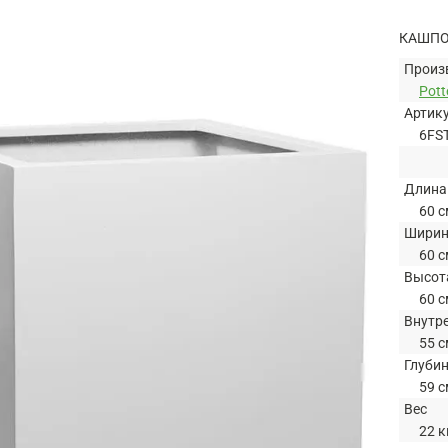
КАШПО 
Произ
Pott
Артик
6FS
Длина
60 с
Шири
60 с
Высот
60 с
Внутр
55 с
Глуби
59 с
Вес
22 к