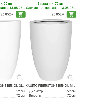
ии:
99 шт.
В наличии:
79 шт.
авка 13.08.26г.
Следующая поставка 13.08.26г.
shopping_cart
shopping_cart
26 852 ₽
26 852 ₽
search
search
КАШПО FIBERSTONE BEN XL GLOSSY WHITE
КАШПО FIBERSTONE BEN XL MATT WHITE
52 см.
Диаметр
52 см.
72 см.
Высота
72 см.