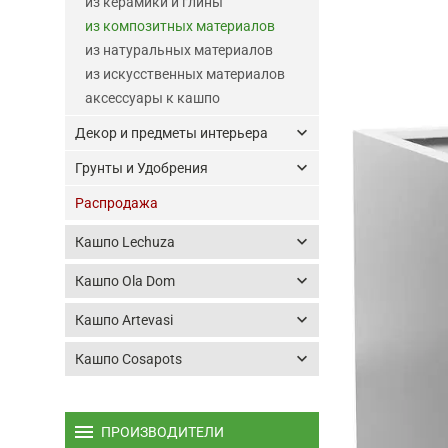
из керамики и глины
из композитных материалов
из натуральных материалов
из искусственных материалов
аксессуары к кашпо
keyboard_arrow_down
Декор и предметы интерьера
keyboard_arrow_down
Грунты и Удобрения
Распродажа
keyboard_arrow_down
Кашпо Lechuza
keyboard_arrow_down
Кашпо Ola Dom
keyboard_arrow_down
Кашпо Artevasi
keyboard_arrow_down
Кашпо Cosapots
menu
ПРОИЗВОДИТЕЛИ