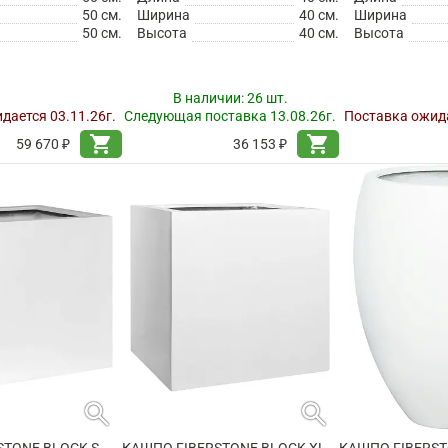
50 см.
Ширина
40 см.
Ширина
50 см.
Высота
40 см.
Высота
В наличии:
26 шт.
дается 03.11.26г.
Следующая поставка 13.08.26г.
Поставка ожида
shopping_cart
shopping_cart
59 670 ₽
36 153 ₽
search
search