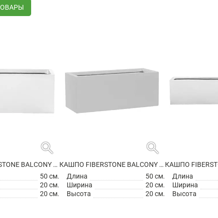
ТОВАРЫ
search
search
КАШПО FIBERSTONE BALCONY S GLOSSY WHITE
КАШПО FIBERSTONE BALCONY S MATT WHITE
50 см.
Длина
50 см.
Длина
20 см.
Ширина
20 см.
Ширина
20 см.
Высота
20 см.
Высота