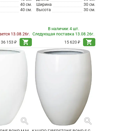
40 см.
Ширина
30 см.
40 см.
Высота
30 см.
В наличии:
4 шт.
ется 13.08.26г.
Следующая поставка 13.08.26г.
shopping_cart
shopping_cart
36 153 ₽
15 620 ₽
search
search