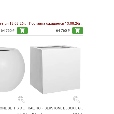
ется 13.08.26г.
Поставка ожидается 13.08.26г.
shopping_cart
shopping_cart
64 760 ₽
64 760 ₽
search
search
КАШПО FIBERSTONE BETH XS MATT WHITE
КАШПО FIBERSTONE BLOCK L GLOSSY WHITE