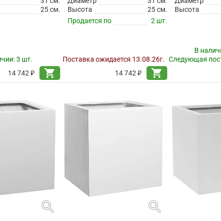
31 см.
Диаметр
31 см.
Диаметр
25 см.
Высота
25 см.
Высота
Продается по
2 шт.
В налич
ичии:
3 шт.
Поставка ожидается 13.08.26г.
Следующая пост
shopping_cart
shopping_cart
14 742 ₽
14 742 ₽
search
search