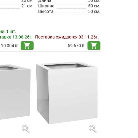
25 см.
Длина
50 см.
21 см.
Ширина
50 см.
Высота
50 см.
ии:
1 шт.
авка 13.08.26г.
Поставка ожидается 03.11.26г.
shopping_cart
shopping_cart
10 004 ₽
59 670 ₽
search
search