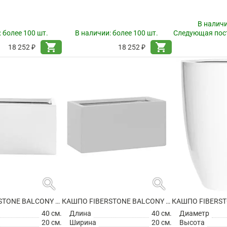
В налич
:
более 100 шт.
В наличии:
более 100 шт.
Следующая пост
shopping_cart
shopping_cart
18 252 ₽
18 252 ₽
search
search
КАШПО FIBERSTONE BALCONY XS GLOSSY WHITE
КАШПО FIBERSTONE BALCONY XS MATT WHITE
40 см.
Длина
40 см.
Диаметр
20 см.
Ширина
20 см.
Высота