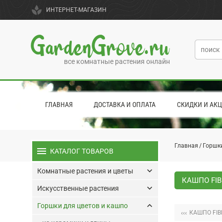
spa
ИНТЕРНЕТ-МАГАЗИН
GardenGrove.ru
все комнатные растения онлайн
ГЛАВНАЯ
ДОСТАВКА И ОПЛАТА
СКИДКИ И АК
Главная
Горшки
menu
КАТАЛОГ ТОВАРОВ
keyboard_arrow_down
Комнатные растения и цветы
КАШПО FIB
keyboard_arrow_down
Искусственные растения
keyboard_arrow_up
Горшки для цветов и кашпо
‹‹‹
КАШПО FIB