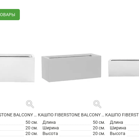
ТОВАРЫ
search
search
КАШПО FIBERSTONE BALCONY S GLOSSY WHITE
КАШПО FIBERSTONE BALCONY S MATT WHITE
50 см.
Длина
50 см.
Длина
20 см.
Ширина
20 см.
Ширина
20 см.
Высота
20 см.
Высота