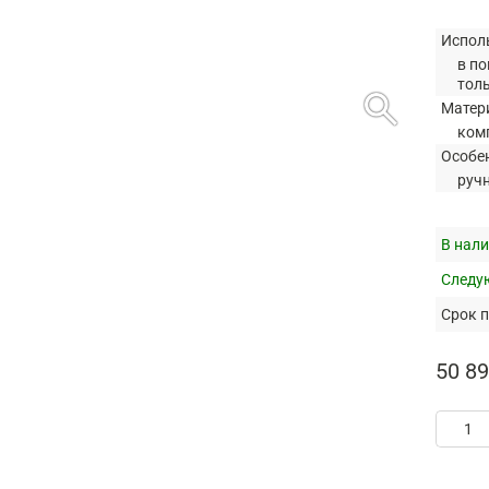
Испол
в по
тол
search
Матер
ком
Особе
руч
В нали
Следую
Срок п
50 89