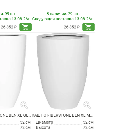
ии:
99 шт.
В наличии:
79 шт.
авка 13.08.26г.
Следующая поставка 13.08.26г.
shopping_cart
shopping_cart
26 852 ₽
26 852 ₽
search
search
КАШПО FIBERSTONE BEN XL GLOSSY WHITE
КАШПО FIBERSTONE BEN XL MATT WHITE
52 см.
Диаметр
52 см.
72 см.
Высота
72 см.