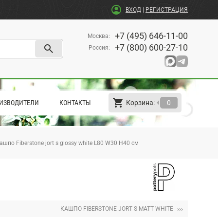
account_circle
ВХОД
|
РЕГИСТРАЦИЯ
+7 (495) 646-11-00
Москва
:
search
+7 (800) 600-27-10
Россия
:
shopping_cart
arrow_left
ИЗВОДИТЕЛИ
КОНТАКТЫ
Корзина:
0
ашпо Fiberstone jort s glossy white L80 W30 H40 см
›››
КАШПО FIBERSTONE JORT S MATT WHITE