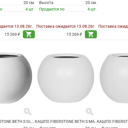
20 см.
Высота
20 см.
по
4 шт.
Продается по
4 шт.
дается 13.08.26г.
Поставка ожидается 13.08.26г.
Поставка ожида
shopping_cart
shopping_cart
15 269 ₽
15 269 ₽
search
search
КАШПО FIBERSTONE BETH S GLOSSY WHITE
КАШПО FIBERSTONE BETH S MATT WHITE