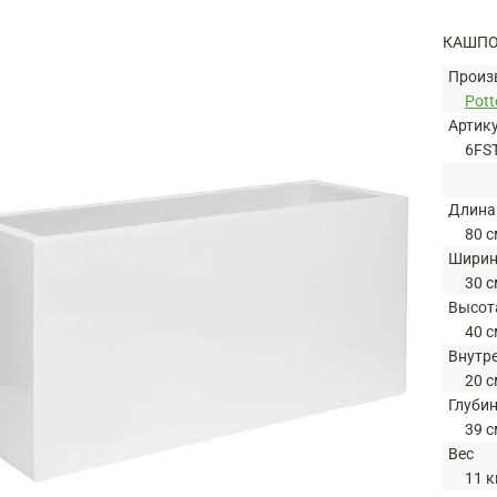
КАШПО 
Произ
Pott
Артик
6FS
Длина
80 с
Шири
30 с
Высот
40 с
Внутр
20 с
Глуби
39 с
Вес
11 к