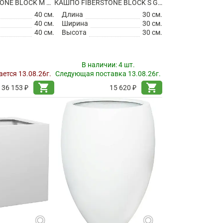
КАШПО FIBERSTONE BLOCK M MATT WHITE
КАШПО FIBERSTONE BLOCK S GLOSSY WHITE
40 см.
Длина
30 см.
40 см.
Ширина
30 см.
40 см.
Высота
30 см.
В наличии:
4 шт.
ется 13.08.26г.
Следующая поставка 13.08.26г.
shopping_cart
shopping_cart
36 153 ₽
15 620 ₽
search
search