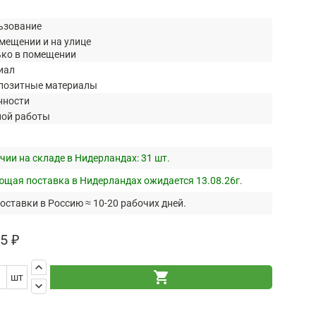
ьзование
мещении и на улице
ько в помещении
иал
позитные материалы
нности
ной работы
чии на складе в Нидерландах:
31 шт.
щая поставка в Нидерландах ожидается 13.08.26г.
оставки в Россию ≈ 10-20 рабочих дней.
5 ₽
keyboard_arrow_up
shopping_cart
шт
keyboard_arrow_down