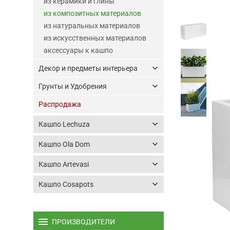
из керамики и глины
из композитных материалов
из натуральных материалов
из искусственных материалов
аксессуары к кашпо
keyboard_arrow_down
Декор и предметы интерьера
keyboard_arrow_down
Грунты и Удобрения
Распродажа
keyboard_arrow_down
Кашпо Lechuza
keyboard_arrow_down
Кашпо Ola Dom
keyboard_arrow_down
Кашпо Artevasi
keyboard_arrow_down
Кашпо Cosapots
menu
ПРОИЗВОДИТЕЛИ