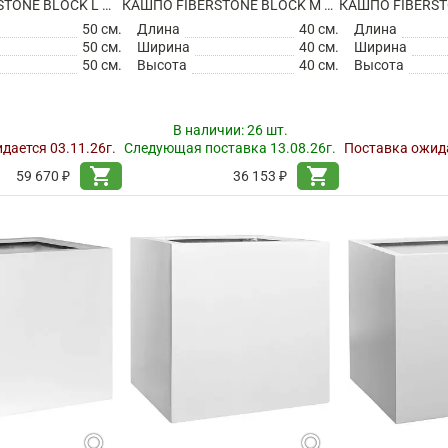
КАШПО FIBERSTONE BLOCK L MATT WHITE
КАШПО FIBERSTONE BLOCK M GLOSSY WHITE
50 см.
Длина
40 см.
Длина
50 см.
Ширина
40 см.
Ширина
50 см.
Высота
40 см.
Высота
В наличии:
26 шт.
дается 03.11.26г.
Следующая поставка 13.08.26г.
Поставка ожида
shopping_cart
shopping_cart
59 670 ₽
36 153 ₽
search
search