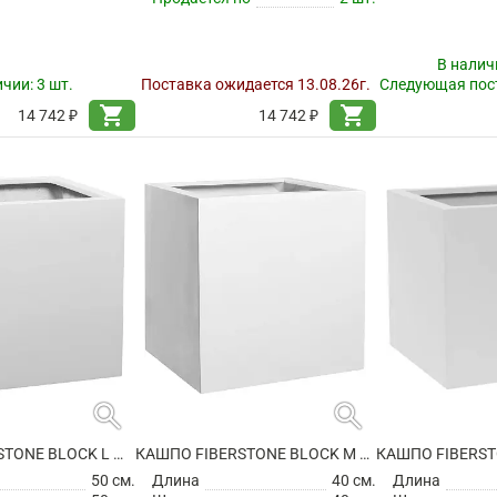
В налич
ичии:
3 шт.
Поставка ожидается 13.08.26г.
Следующая пост
shopping_cart
shopping_cart
14 742 ₽
14 742 ₽
search
search
КАШПО FIBERSTONE BLOCK L MATT WHITE
КАШПО FIBERSTONE BLOCK M GLOSSY WHITE
50 см.
Длина
40 см.
Длина