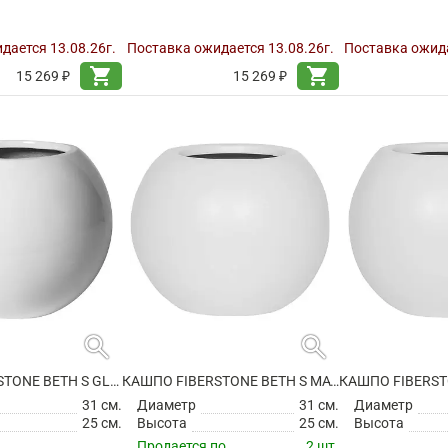
дается 13.08.26г.
Поставка ожидается 13.08.26г.
Поставка ожида
shopping_cart
shopping_cart
15 269 ₽
15 269 ₽
search
search
КАШПО FIBERSTONE BETH S GLOSSY WHITE
КАШПО FIBERSTONE BETH S MATT WHITE
31 см.
Диаметр
31 см.
Диаметр
25 см.
Высота
25 см.
Высота
Продается по
2 шт.