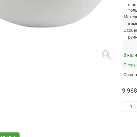
в по
тол
Матер
ком
Особе
руч
search
В нали
Следую
Срок п
9 968