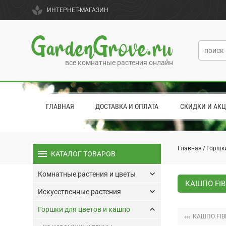
spa
ИНТЕРНЕТ-МАГАЗИН
GardenGrove.ru
все комнатные растения онлайн
ГЛАВНАЯ
ДОСТАВКА И ОПЛАТА
СКИДКИ И АК
Главная
Горшки
menu
КАТАЛОГ ТОВАРОВ
keyboard_arrow_down
Комнатные растения и цветы
КАШПО FIB
keyboard_arrow_down
Искусственные растения
keyboard_arrow_up
Горшки для цветов и кашпо
‹‹‹
КАШПО FIB