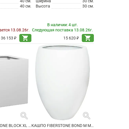
40 см.
Ширина
30 см.
40 см.
Высота
30 см.
В наличии:
4 шт.
ется 13.08.26г.
Следующая поставка 13.08.26г.
shopping_cart
shopping_cart
36 153 ₽
15 620 ₽
search
search
КАШПО FIBERSTONE BLOCK XL MATT WHITE
КАШПО FIBERSTONE BOND M MATT WHITE