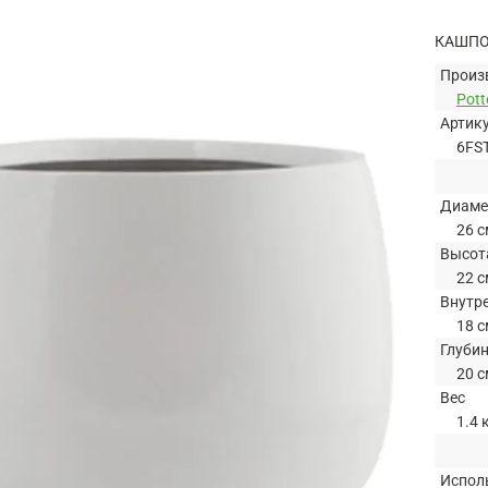
КАШПО 
Произ
Pott
Артик
6FS
Диаме
26 с
Высот
22 с
Внутр
18 с
Глуби
20 с
Вес
1.4 
Испол