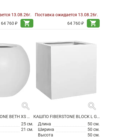
ется 13.08.26г.
Поставка ожидается 13.08.26г.
shopping_cart
shopping_cart
64 760 ₽
64 760 ₽
search
search
КАШПО FIBERSTONE BETH XS MATT WHITE
КАШПО FIBERSTONE BLOCK L GLOSSY WHITE
25 см.
Длина
50 см.
21 см.
Ширина
50 см.
Высота
50 см.