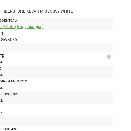
FIBERSTONE KEVAN M GLOSSY WHITE
водитель
ery Pots (Нидерланды)
ул
TGWKE26
тр
help
м.
а
м.
енний диаметр
м.
на посадки
м.
кг.
ьзование