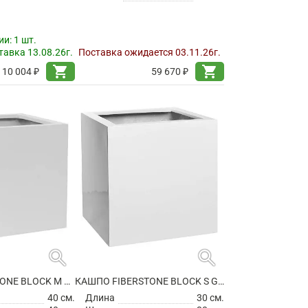
ии:
1 шт.
авка 13.08.26г.
Поставка ожидается 03.11.26г.
shopping_cart
shopping_cart
10 004 ₽
59 670 ₽
search
search
КАШПО FIBERSTONE BLOCK M MATT WHITE
КАШПО FIBERSTONE BLOCK S GLOSSY WHITE
40 см.
Длина
30 см.