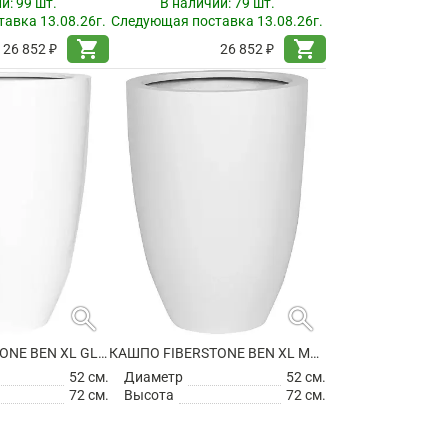
ии:
99 шт.
В наличии:
79 шт.
авка 13.08.26г.
Следующая поставка 13.08.26г.
shopping_cart
shopping_cart
26 852 ₽
26 852 ₽
search
search
КАШПО FIBERSTONE BEN XL GLOSSY WHITE
КАШПО FIBERSTONE BEN XL MATT WHITE
52 см.
Диаметр
52 см.
72 см.
Высота
72 см.