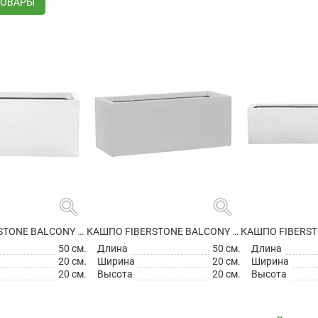
ТОВАРЫ
search
search
КАШПО FIBERSTONE BALCONY S GLOSSY WHITE
КАШПО FIBERSTONE BALCONY S MATT WHITE
50 см.
Длина
50 см.
Длина
20 см.
Ширина
20 см.
Ширина
20 см.
Высота
20 см.
Высота