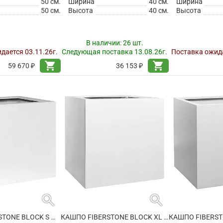
50 см.
Ширина
40 см.
Ширина
50 см.
Высота
40 см.
Высота
В наличии:
26 шт.
дается 03.11.26г.
Следующая поставка 13.08.26г.
Поставка ожида
shopping_cart
shopping_cart
59 670 ₽
36 153 ₽
search
search
КАШПО FIBERSTONE BLOCK S MATT WHITE
КАШПО FIBERSTONE BLOCK XL GLOSSY WHITE