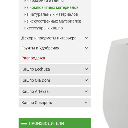
из керамики и глины
из композитных материалов
из натуральных материалов
из искусственных материалов
аксессуары к кашпо
keyboard_arrow_down
Декор и предметы интерьера
keyboard_arrow_down
Грунты и Удобрения
Распродажа
keyboard_arrow_down
Кашпо Lechuza
keyboard_arrow_down
Кашпо Ola Dom
keyboard_arrow_down
Кашпо Artevasi
keyboard_arrow_down
Кашпо Cosapots
menu
ПРОИЗВОДИТЕЛИ