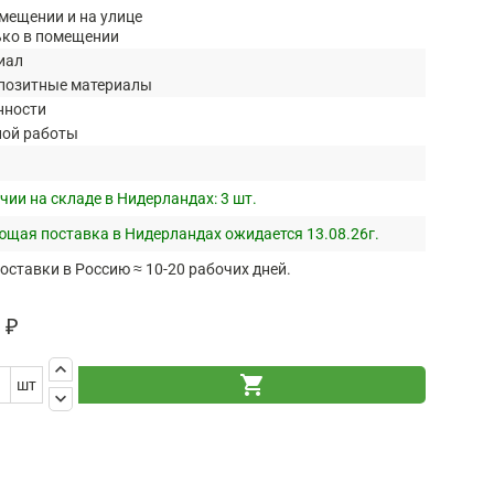
мещении и на улице
ько в помещении
иал
позитные материалы
нности
ной работы
чии на складе в Нидерландах:
3 шт.
щая поставка в Нидерландах ожидается 13.08.26г.
оставки в Россию ≈ 10-20 рабочих дней.
 ₽
keyboard_arrow_up
shopping_cart
шт
keyboard_arrow_down