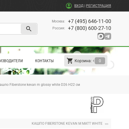
account_circle
ВХОД
|
РЕГИСТРАЦИЯ
+7 (495) 646-11-00
Москва
:
search
+7 (800) 600-27-10
Россия
:
shopping_cart
arrow_left
ИЗВОДИТЕЛИ
КОНТАКТЫ
Корзина:
0
ашпо Fiberstone kevan m glossy white D26 H22 см
›››
КАШПО FIBERSTONE KEVAN M MATT WHITE