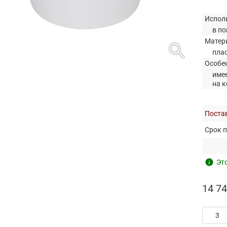
Испол
в по
Матер
search
пла
Особе
име
на 
Постав
Срок п
info
Это
14 74