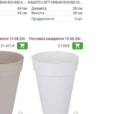
КАШПО LOFT URBAN ROUND ANTHRACITE
КАШПО LOFT URBAN ROUND HIGH ANTHRACITE
69 см.
Диаметр
28 см.
62 см.
Высота
38 см.
Продается по
5 шт.
ется 13.08.26г.
Поставка ожидается 13.08.26г.
shopping_cart
shopping_cart
21 411 ₽
3 159 ₽