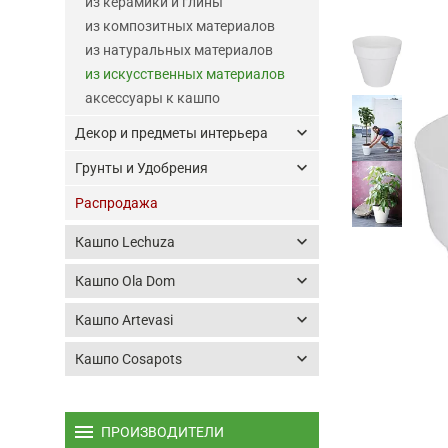
из керамики и глины
из композитных материалов
из натуральных материалов
из искусственных материалов
аксессуары к кашпо
keyboard_arrow_down
Декор и предметы интерьера
keyboard_arrow_down
Грунты и Удобрения
Распродажа
keyboard_arrow_down
Кашпо Lechuza
keyboard_arrow_down
Кашпо Ola Dom
keyboard_arrow_down
Кашпо Artevasi
keyboard_arrow_down
Кашпо Cosapots
menu
ПРОИЗВОДИТЕЛИ