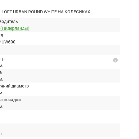
 LOFT URBAN ROUND WHITE НА КОЛЕСИКАХ
водитель
o (Нидерланды)
ул
HUW600
тр
help
м.
а
м.
енний диаметр
м.
на посадки
м.
.
кг.