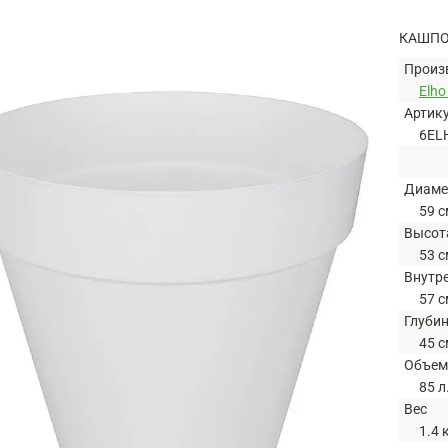
КАШПО
Произ
Elh
Артик
6EL
Диаме
59 с
Высот
53 с
Внутр
57 с
Глуби
45 с
Объем
85 л
Вес
1.4 