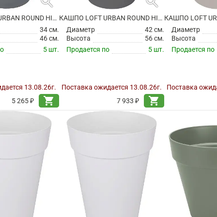
search
search
КАШПО LOFT URBAN ROUND HIGH ANTHRACITE
КАШПО LOFT URBAN ROUND HIGH ANTHRACITE
34 см.
Диаметр
42 см.
Диаметр
46 см.
Высота
56 см.
Высота
по
5 шт.
Продается по
5 шт.
Продается по
дается 13.08.26г.
Поставка ожидается 13.08.26г.
Поставка ожида
shopping_cart
shopping_cart
5 265 ₽
7 933 ₽