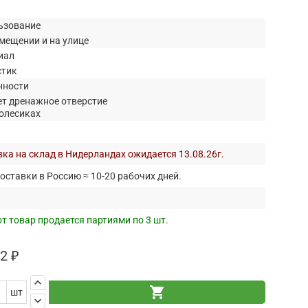
ьзование
мещении и на улице
иал
стик
нности
ет дренажное отверстие
колесиках
ка на склад в Нидерландах ожидается 13.08.26г.
оставки в Россию ≈ 10-20 рабочих дней.
т товар продается партиями по 3 шт.
2 ₽
keyboard_arrow_up
shopping_cart
шт
keyboard_arrow_down