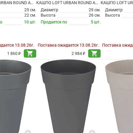
КАШПО LOFT URBAN ROUND ANTHRACITE
КАШПО LOFT URBAN ROUND ANTHRACITE
25 см.
Диаметр
29 см.
Диаметр
22 см.
Высота
26 см.
Высота
по
10 шт.
Продается по
5 шт.
дается 13.08.26г.
Поставка ожидается 13.08.26г.
Поставка ожида
shopping_cart
shopping_cart
1 860 ₽
2 984 ₽