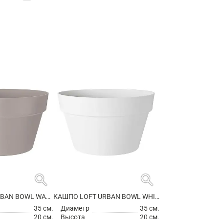
search
search
КАШПО LOFT URBAN BOWL WARM GREY
КАШПО LOFT URBAN BOWL WHITE
35 см.
Диаметр
35 см.
20 см.
Высота
20 см.