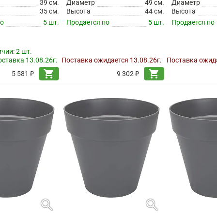
39 см.
Диаметр
49 см.
Диаметр
35 см.
Высота
44 см.
Высота
по
5 шт.
Продается по
5 шт.
Продается по
ичии:
2 шт.
ставка 13.08.26г.
Поставка ожидается 13.08.26г.
Поставка ожида
shopping_cart
shopping_cart
5 581 ₽
9 302 ₽
search
search