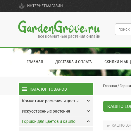
spa
ИНТЕРНЕТ-МАГАЗИН
GardenGrove.ru
все комнатные растения онлайн
ГЛАВНАЯ
ДОСТАВКА И ОПЛАТА
СКИДКИ И АК
Главная
Горшки
menu
КАТАЛОГ ТОВАРОВ
keyboard_arrow_down
Комнатные растения и цветы
КАШПО LOF
keyboard_arrow_down
Искусственные растения
keyboard_arrow_up
Горшки для цветов и кашпо
‹‹‹
КАШПО LOF