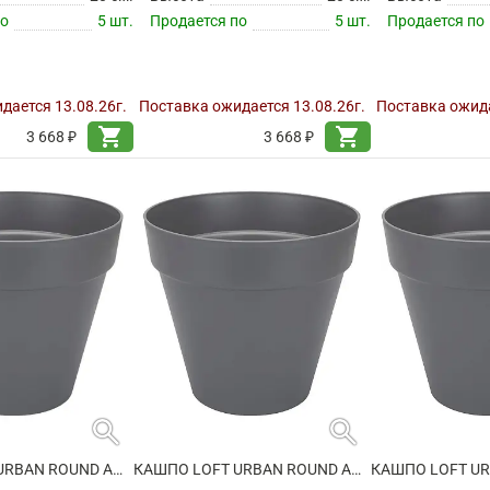
по
5 шт.
Продается по
5 шт.
Продается по
дается 13.08.26г.
Поставка ожидается 13.08.26г.
Поставка ожида
shopping_cart
shopping_cart
3 668 ₽
3 668 ₽
search
search
КАШПО LOFT URBAN ROUND ANTHRACITE НА КОЛЕСИКАХ
КАШПО LOFT URBAN ROUND ANTHRACITE НА КОЛЕСИКАХ