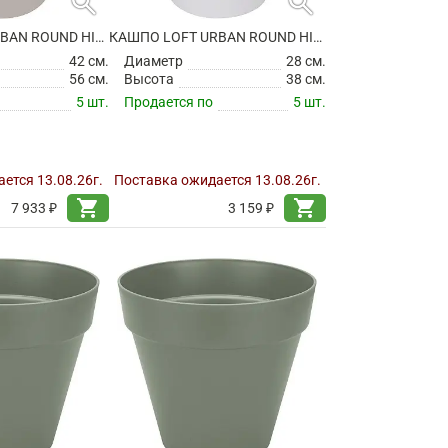
search
search
КАШПО LOFT URBAN ROUND HIGH WARM GREY
КАШПО LOFT URBAN ROUND HIGH WHITE
42 см.
Диаметр
28 см.
56 см.
Высота
38 см.
5 шт.
Продается по
5 шт.
ется 13.08.26г.
Поставка ожидается 13.08.26г.
shopping_cart
shopping_cart
7 933 ₽
3 159 ₽