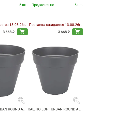
5 шт.
Продается по
5 шт.
ется 13.08.26г.
Поставка ожидается 13.08.26г.
shopping_cart
shopping_cart
3 668 ₽
3 668 ₽
search
search
КАШПО LOFT URBAN ROUND ANTHRACITE НА КОЛЕСИКАХ
КАШПО LOFT URBAN ROUND ANTHRACITE