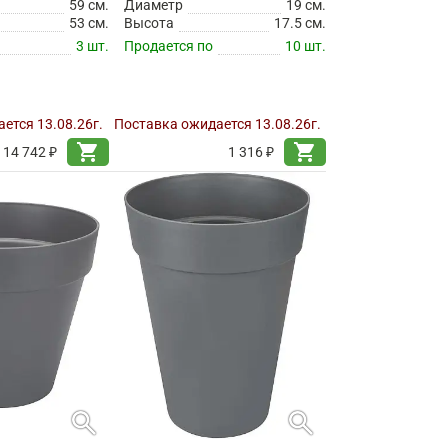
59 см.
Диаметр
19 см.
53 см.
Высота
17.5 см.
3 шт.
Продается по
10 шт.
ется 13.08.26г.
Поставка ожидается 13.08.26г.
shopping_cart
shopping_cart
14 742 ₽
1 316 ₽
search
search