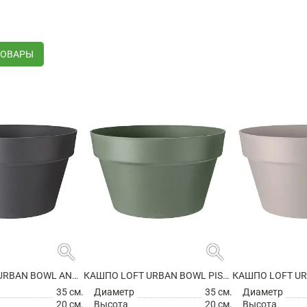
ТОВАРЫ
search
search
КАШПО LOFT URBAN BOWL ANTHRACITE
КАШПО LOFT URBAN BOWL PISTACHIO GREEN
35 см.
Диаметр
35 см.
Диаметр
20 см.
Высота
20 см.
Высота