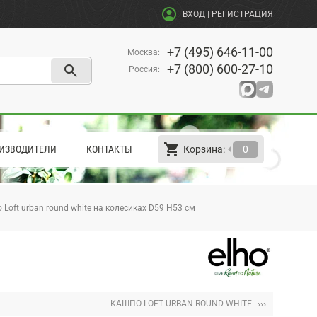
account_circle
ВХОД
|
РЕГИСТРАЦИЯ
+7 (495) 646-11-00
Москва
:
search
+7 (800) 600-27-10
Россия
:
shopping_cart
arrow_left
ИЗВОДИТЕЛИ
КОНТАКТЫ
Корзина:
0
Loft urban round white на колесиках D59 H53 см
›››
КАШПО LOFT URBAN ROUND WHITE