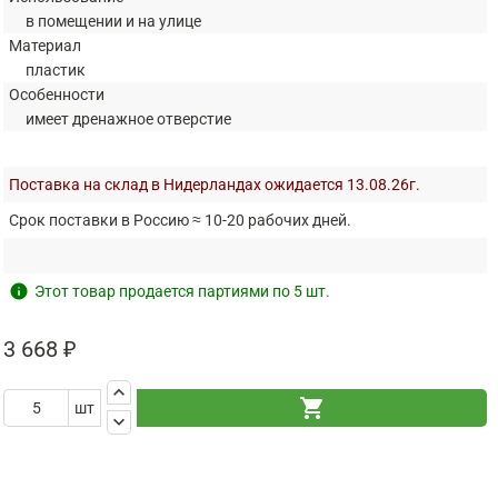
в помещении и на улице
Материал
пластик
Особенности
имеет дренажное отверстие
Поставка на склад в Нидерландах ожидается 13.08.26г.
Срок поставки в Россию ≈ 10-20 рабочих дней.
info
Этот товар продается партиями по 5 шт.
3 668 ₽
keyboard_arrow_up
shopping_cart
шт
keyboard_arrow_down