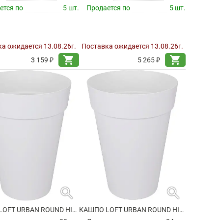
ется по
5 шт.
Продается по
5 шт.
а ожидается 13.08.26г.
Поставка ожидается 13.08.26г.
shopping_cart
shopping_cart
3 159 ₽
5 265 ₽
search
search
КАШПО LOFT URBAN ROUND HIGH WHITE
КАШПО LOFT URBAN ROUND HIGH WHITE