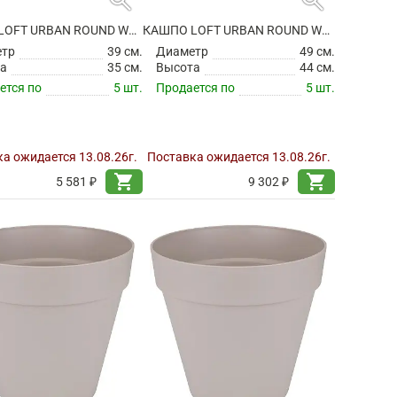
КАШПО LOFT URBAN ROUND WARM GREY НА КОЛЕСИКАХ
КАШПО LOFT URBAN ROUND WARM GREY НА КОЛЕСИКАХ
етр
39 см.
Диаметр
49 см.
а
35 см.
Высота
44 см.
ется по
5 шт.
Продается по
5 шт.
а ожидается 13.08.26г.
Поставка ожидается 13.08.26г.
shopping_cart
shopping_cart
5 581 ₽
9 302 ₽