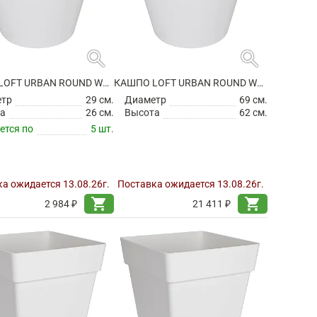
search
search
КАШПО LOFT URBAN ROUND WHITE
КАШПО LOFT URBAN ROUND WHITE
етр
29 см.
Диаметр
69 см.
а
26 см.
Высота
62 см.
ется по
5 шт.
а ожидается 13.08.26г.
Поставка ожидается 13.08.26г.
shopping_cart
shopping_cart
2 984 ₽
21 411 ₽