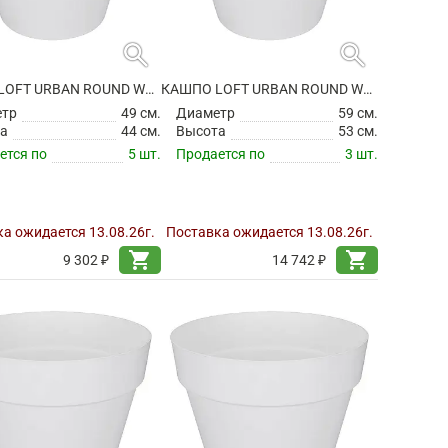
search
search
КАШПО LOFT URBAN ROUND WHITE НА КОЛЕСИКАХ
КАШПО LOFT URBAN ROUND WHITE НА КОЛЕСИКАХ
етр
49 см.
Диаметр
59 см.
а
44 см.
Высота
53 см.
ется по
5 шт.
Продается по
3 шт.
а ожидается 13.08.26г.
Поставка ожидается 13.08.26г.
shopping_cart
shopping_cart
9 302 ₽
14 742 ₽