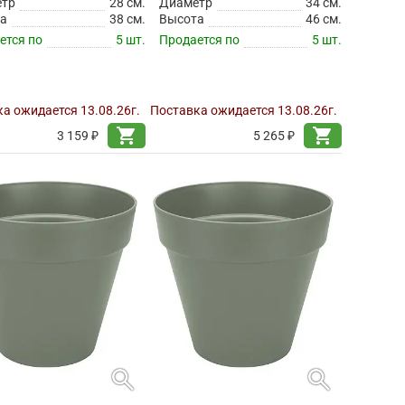
етр
28 см.
Диаметр
34 см.
а
38 см.
Высота
46 см.
ется по
5 шт.
Продается по
5 шт.
а ожидается 13.08.26г.
Поставка ожидается 13.08.26г.
shopping_cart
shopping_cart
3 159 ₽
5 265 ₽
search
search