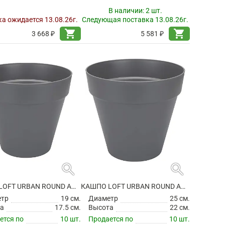
В наличии:
2 шт.
а ожидается 13.08.26г.
Следующая поставка 13.08.26г.
shopping_cart
shopping_cart
3 668 ₽
5 581 ₽
search
search
КАШПО LOFT URBAN ROUND ANTHRACITE
КАШПО LOFT URBAN ROUND ANTHRACITE
етр
19 см.
Диаметр
25 см.
а
17.5 см.
Высота
22 см.
ется по
10 шт.
Продается по
10 шт.