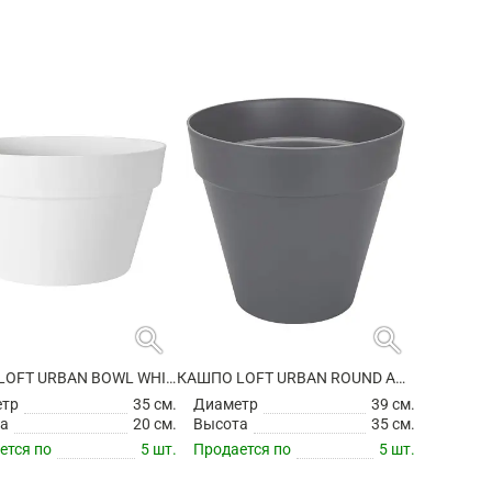
search
search
КАШПО LOFT URBAN BOWL WHITE
КАШПО LOFT URBAN ROUND ANTHRACITE НА КОЛЕСИКАХ
етр
35 см.
Диаметр
39 см.
а
20 см.
Высота
35 см.
ется по
5 шт.
Продается по
5 шт.