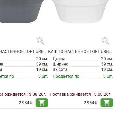
search
search
КАШПО НАСТЕННОЕ LOFT URBAN WALL BASKET ANTHRACITE
КАШПО НАСТЕННОЕ LOFT URBAN WALL BASKET WHITE
а
20 см.
Длина
20 см.
на
39 см.
Ширина
39 см.
а
19 см.
Высота
19 см.
ется по
5 шт.
Продается по
5 шт.
а ожидается 13.08.26г.
Поставка ожидается 13.08.26г.
shopping_cart
shopping_cart
2 984 ₽
2 984 ₽