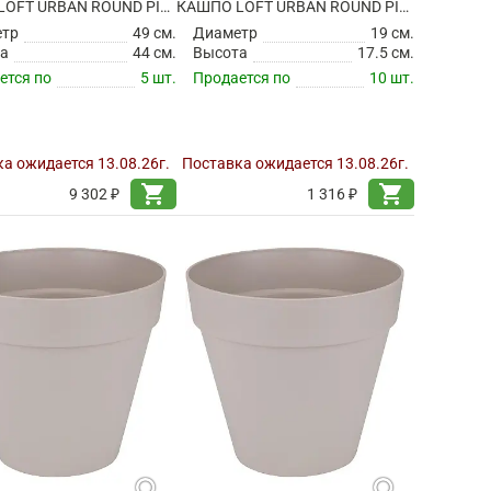
КАШПО LOFT URBAN ROUND PISTACHIO GREEN НА КОЛЕСИКАХ
КАШПО LOFT URBAN ROUND PISTACHIO GREEN
етр
49 см.
Диаметр
19 см.
а
44 см.
Высота
17.5 см.
ется по
5 шт.
Продается по
10 шт.
а ожидается 13.08.26г.
Поставка ожидается 13.08.26г.
shopping_cart
shopping_cart
9 302 ₽
1 316 ₽
search
search