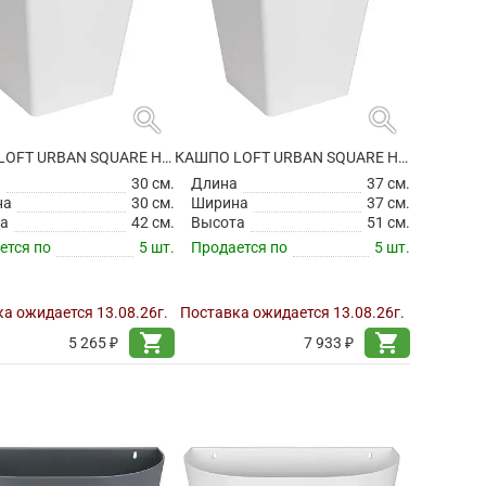
search
search
КАШПО LOFT URBAN SQUARE HIGH WHITE
КАШПО LOFT URBAN SQUARE HIGH WHITE
а
30 см.
Длина
37 см.
на
30 см.
Ширина
37 см.
а
42 см.
Высота
51 см.
ется по
5 шт.
Продается по
5 шт.
а ожидается 13.08.26г.
Поставка ожидается 13.08.26г.
shopping_cart
shopping_cart
5 265 ₽
7 933 ₽