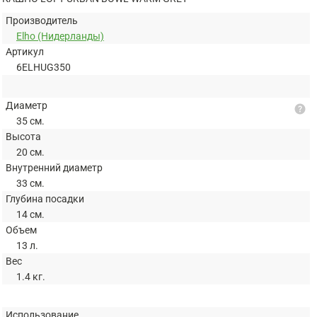
Производитель
Elho (Нидерланды)
Артикул
6ELHUG350
Диаметр
help
35 см.
Высота
20 см.
Внутренний диаметр
33 см.
Глубина посадки
14 см.
Объем
13 л.
Вес
1.4 кг.
Использование