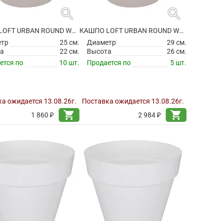
search
search
КАШПО LOFT URBAN ROUND WARM GREY
КАШПО LOFT URBAN ROUND WARM GREY
етр
25 см.
Диаметр
29 см.
а
22 см.
Высота
26 см.
ется по
10 шт.
Продается по
5 шт.
а ожидается 13.08.26г.
Поставка ожидается 13.08.26г.
shopping_cart
shopping_cart
1 860 ₽
2 984 ₽