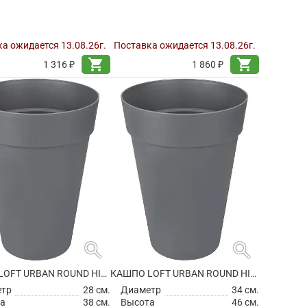
а ожидается 13.08.26г.
Поставка ожидается 13.08.26г.
shopping_cart
shopping_cart
1 316 ₽
1 860 ₽
search
search
КАШПО LOFT URBAN ROUND HIGH ANTHRACITE
КАШПО LOFT URBAN ROUND HIGH ANTHRACITE
етр
28 см.
Диаметр
34 см.
а
38 см.
Высота
46 см.