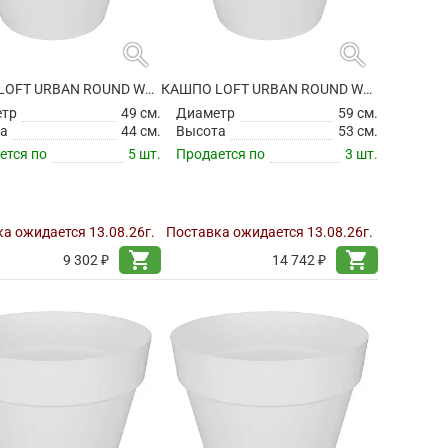
search
search
КАШПО LOFT URBAN ROUND WHITE НА КОЛЕСИКАХ
КАШПО LOFT URBAN ROUND WHITE НА КОЛЕСИКАХ
етр
49 см.
Диаметр
59 см.
а
44 см.
Высота
53 см.
ется по
5 шт.
Продается по
3 шт.
а ожидается 13.08.26г.
Поставка ожидается 13.08.26г.
shopping_cart
shopping_cart
9 302 ₽
14 742 ₽