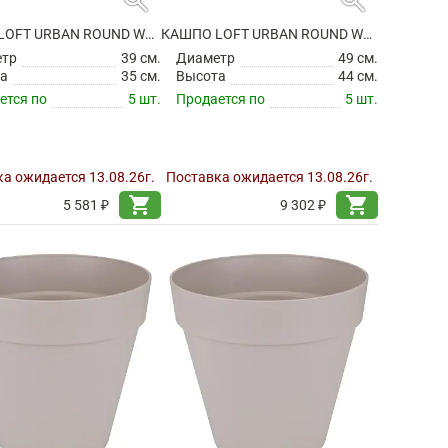
КАШПО LOFT URBAN ROUND WARM GREY НА КОЛЕСИКАХ
КАШПО LOFT URBAN ROUND WARM GREY НА КОЛЕСИКАХ
етр
39 см.
Диаметр
49 см.
а
35 см.
Высота
44 см.
ется по
5 шт.
Продается по
5 шт.
а ожидается 13.08.26г.
Поставка ожидается 13.08.26г.
shopping_cart
shopping_cart
5 581 ₽
9 302 ₽