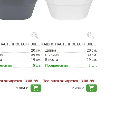
search
search
КАШПО НАСТЕННОЕ LOFT URBAN WALL BASKET ANTHRACITE
КАШПО НАСТЕННОЕ LOFT URBAN WALL BASKET WHITE
а
20 см.
Длина
20 см.
на
39 см.
Ширина
39 см.
а
19 см.
Высота
19 см.
ется по
5 шт.
Продается по
5 шт.
а ожидается 13.08.26г.
Поставка ожидается 13.08.26г.
shopping_cart
shopping_cart
2 984 ₽
2 984 ₽