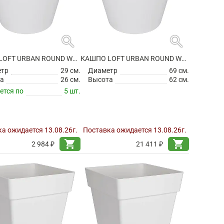
search
search
КАШПО LOFT URBAN ROUND WHITE
КАШПО LOFT URBAN ROUND WHITE
етр
29 см.
Диаметр
69 см.
а
26 см.
Высота
62 см.
ется по
5 шт.
а ожидается 13.08.26г.
Поставка ожидается 13.08.26г.
shopping_cart
shopping_cart
2 984 ₽
21 411 ₽