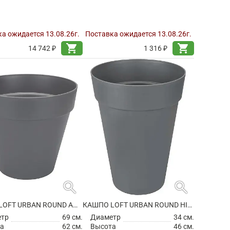
а ожидается 13.08.26г.
Поставка ожидается 13.08.26г.
shopping_cart
shopping_cart
14 742 ₽
1 316 ₽
search
search
КАШПО LOFT URBAN ROUND ANTHRACITE
КАШПО LOFT URBAN ROUND HIGH ANTHRACITE
етр
69 см.
Диаметр
34 см.
а
62 см.
Высота
46 см.