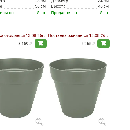
етр
28 см.
Диаметр
34 см.
а
38 см.
Высота
46 см.
ется по
5 шт.
Продается по
5 шт.
а ожидается 13.08.26г.
Поставка ожидается 13.08.26г.
shopping_cart
shopping_cart
3 159 ₽
5 265 ₽
search
search