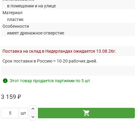
в помещении и на улице
Материал
пластик
Особенности
имеет дренажное отверстие
Поставка на склад в Нидерландах ожидается 13.08.26г.
Срок поставки в Россию ≈ 10-20 рабочих дней.
info
Этот товар продается партиями по 5 шт.
3 159 ₽
keyboard_arrow_up
shopping_cart
шт
keyboard_arrow_down