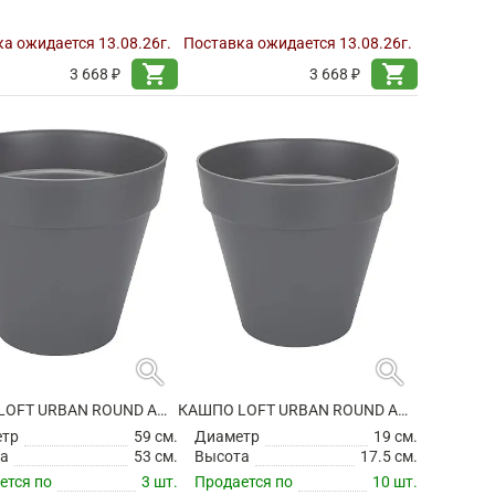
а ожидается 13.08.26г.
Поставка ожидается 13.08.26г.
shopping_cart
shopping_cart
3 668 ₽
3 668 ₽
search
search
КАШПО LOFT URBAN ROUND ANTHRACITE НА КОЛЕСИКАХ
КАШПО LOFT URBAN ROUND ANTHRACITE
етр
59 см.
Диаметр
19 см.
а
53 см.
Высота
17.5 см.
ется по
3 шт.
Продается по
10 шт.