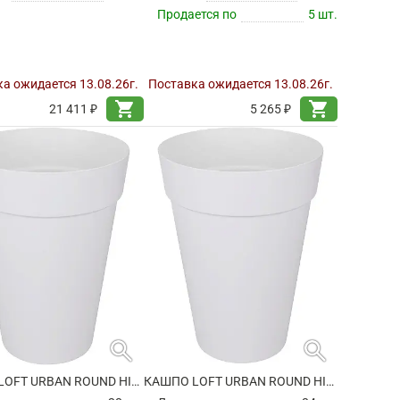
Продается по
5 шт.
а ожидается 13.08.26г.
Поставка ожидается 13.08.26г.
shopping_cart
shopping_cart
21 411 ₽
5 265 ₽
search
search
КАШПО LOFT URBAN ROUND HIGH WHITE
КАШПО LOFT URBAN ROUND HIGH WHITE