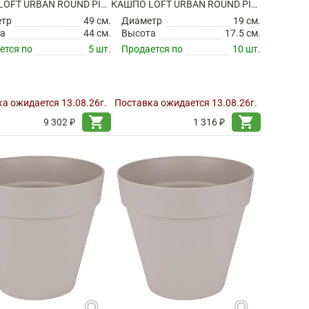
КАШПО LOFT URBAN ROUND PISTACHIO GREEN НА КОЛЕСИКАХ
КАШПО LOFT URBAN ROUND PISTACHIO GREEN
етр
49 см.
Диаметр
19 см.
а
44 см.
Высота
17.5 см.
ется по
5 шт.
Продается по
10 шт.
а ожидается 13.08.26г.
Поставка ожидается 13.08.26г.
shopping_cart
shopping_cart
9 302 ₽
1 316 ₽
search
search