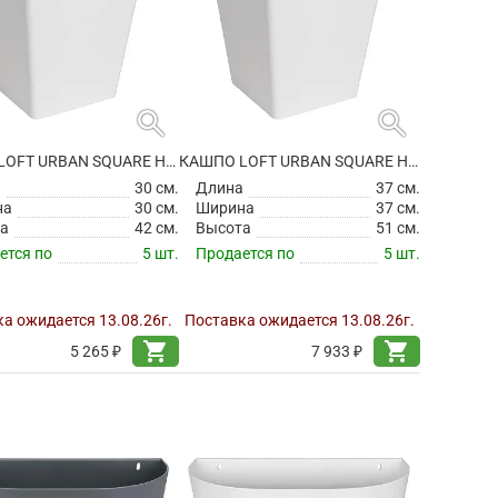
search
search
КАШПО LOFT URBAN SQUARE HIGH WHITE
КАШПО LOFT URBAN SQUARE HIGH WHITE
а
30 см.
Длина
37 см.
на
30 см.
Ширина
37 см.
а
42 см.
Высота
51 см.
ется по
5 шт.
Продается по
5 шт.
а ожидается 13.08.26г.
Поставка ожидается 13.08.26г.
shopping_cart
shopping_cart
5 265 ₽
7 933 ₽