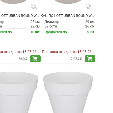
search
search
КАШПО LOFT URBAN ROUND WARM GREY
КАШПО LOFT URBAN ROUND WARM GREY
етр
25 см.
Диаметр
29 см.
а
22 см.
Высота
26 см.
ется по
10 шт.
Продается по
5 шт.
а ожидается 13.08.26г.
Поставка ожидается 13.08.26г.
shopping_cart
shopping_cart
1 860 ₽
2 984 ₽