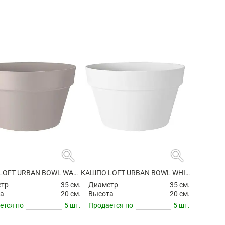
search
search
КАШПО LOFT URBAN BOWL WARM GREY
КАШПО LOFT URBAN BOWL WHITE
етр
35 см.
Диаметр
35 см.
а
20 см.
Высота
20 см.
ется по
5 шт.
Продается по
5 шт.