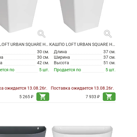
search
search
КАШПО LOFT URBAN SQUARE HIGH WHITE
КАШПО LOFT URBAN SQUARE HIGH WHITE
а
30 см.
Длина
37 см.
на
30 см.
Ширина
37 см.
а
42 см.
Высота
51 см.
ется по
5 шт.
Продается по
5 шт.
а ожидается 13.08.26г.
Поставка ожидается 13.08.26г.
shopping_cart
shopping_cart
5 265 ₽
7 933 ₽