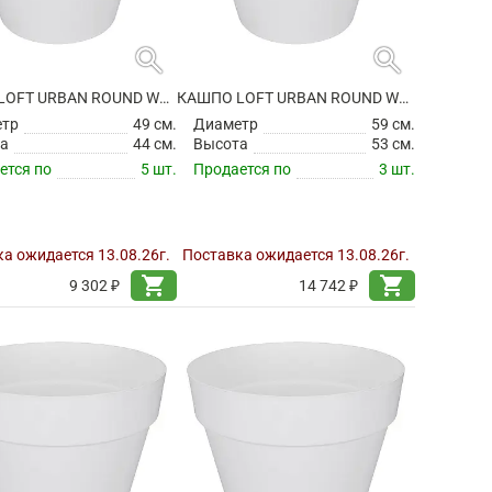
search
search
КАШПО LOFT URBAN ROUND WHITE НА КОЛЕСИКАХ
КАШПО LOFT URBAN ROUND WHITE НА КОЛЕСИКАХ
етр
49 см.
Диаметр
59 см.
а
44 см.
Высота
53 см.
ется по
5 шт.
Продается по
3 шт.
а ожидается 13.08.26г.
Поставка ожидается 13.08.26г.
shopping_cart
shopping_cart
9 302 ₽
14 742 ₽