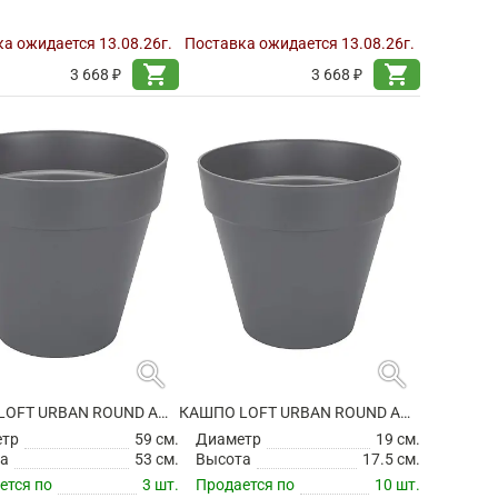
а ожидается 13.08.26г.
Поставка ожидается 13.08.26г.
shopping_cart
shopping_cart
3 668 ₽
3 668 ₽
search
search
КАШПО LOFT URBAN ROUND ANTHRACITE НА КОЛЕСИКАХ
КАШПО LOFT URBAN ROUND ANTHRACITE
етр
59 см.
Диаметр
19 см.
а
53 см.
Высота
17.5 см.
ется по
3 шт.
Продается по
10 шт.