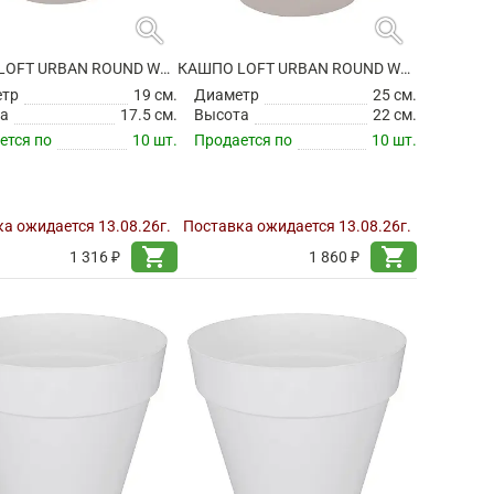
search
search
КАШПО LOFT URBAN ROUND WARM GREY
КАШПО LOFT URBAN ROUND WARM GREY
етр
19 см.
Диаметр
25 см.
а
17.5 см.
Высота
22 см.
ется по
10 шт.
Продается по
10 шт.
а ожидается 13.08.26г.
Поставка ожидается 13.08.26г.
shopping_cart
shopping_cart
1 316 ₽
1 860 ₽