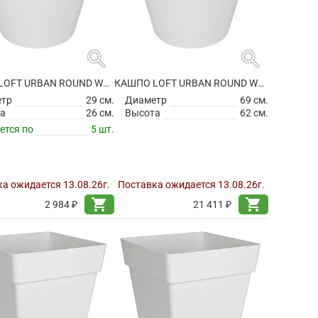
search
search
КАШПО LOFT URBAN ROUND WHITE
КАШПО LOFT URBAN ROUND WHITE
етр
29 см.
Диаметр
69 см.
а
26 см.
Высота
62 см.
ется по
5 шт.
а ожидается 13.08.26г.
Поставка ожидается 13.08.26г.
shopping_cart
shopping_cart
2 984 ₽
21 411 ₽