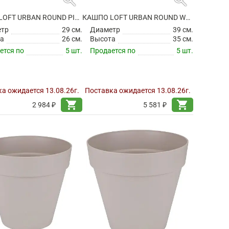
КАШПО LOFT URBAN ROUND PISTACHIO GREEN
КАШПО LOFT URBAN ROUND WARM GREY НА КОЛЕСИКАХ
етр
29 см.
Диаметр
39 см.
а
26 см.
Высота
35 см.
ется по
5 шт.
Продается по
5 шт.
а ожидается 13.08.26г.
Поставка ожидается 13.08.26г.
shopping_cart
shopping_cart
2 984 ₽
5 581 ₽