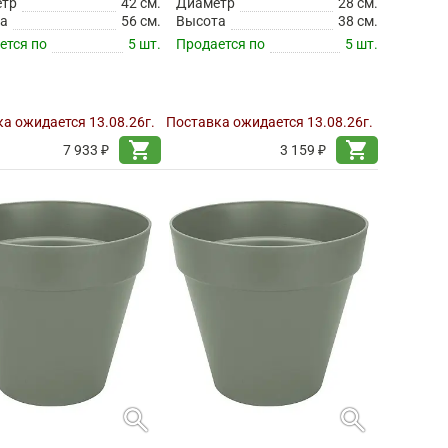
етр
42 см.
Диаметр
28 см.
а
56 см.
Высота
38 см.
ется по
5 шт.
Продается по
5 шт.
а ожидается 13.08.26г.
Поставка ожидается 13.08.26г.
shopping_cart
shopping_cart
7 933 ₽
3 159 ₽
search
search