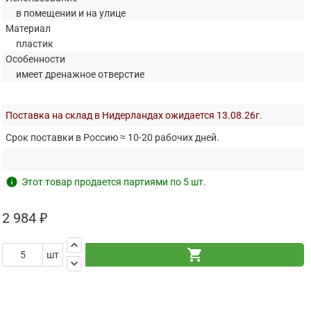
в помещении и на улице
Материал
пластик
Особенности
имеет дренажное отверстие
Поставка на склад в Нидерландах ожидается 13.08.26г.
Срок поставки в Россию ≈ 10-20 рабочих дней.
info
Этот товар продается партиями по 5 шт.
2 984 ₽
keyboard_arrow_up
shopping_cart
шт
keyboard_arrow_down