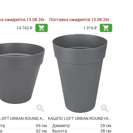
а ожидается 13.08.26г.
Поставка ожидается 13.08.26г.
shopping_cart
shopping_cart
14 742 ₽
1 316 ₽
search
search
КАШПО LOFT URBAN ROUND ANTHRACITE
КАШПО LOFT URBAN ROUND HIGH ANTHRACITE
етр
69 см.
Диаметр
28 см.
а
62 см.
Высота
38 см.