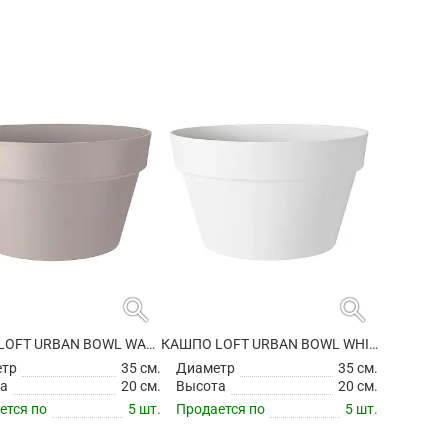
search
search
КАШПО LOFT URBAN BOWL WARM GREY
КАШПО LOFT URBAN BOWL WHITE
етр
35 см.
Диаметр
35 см.
а
20 см.
Высота
20 см.
ется по
5 шт.
Продается по
5 шт.