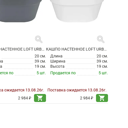
search
search
КАШПО НАСТЕННОЕ LOFT URBAN WALL BASKET ANTHRACITE
КАШПО НАСТЕННОЕ LOFT URBAN WALL BASKET WHITE
а
20 см.
Длина
20 см.
на
39 см.
Ширина
39 см.
а
19 см.
Высота
19 см.
ется по
5 шт.
Продается по
5 шт.
а ожидается 13.08.26г.
Поставка ожидается 13.08.26г.
shopping_cart
shopping_cart
2 984 ₽
2 984 ₽