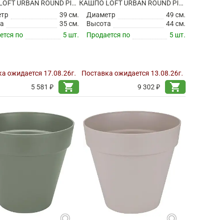
КАШПО LOFT URBAN ROUND PISTACHIO GREEN НА КОЛЕСИКАХ
КАШПО LOFT URBAN ROUND PISTACHIO GREEN НА КОЛЕСИКАХ
етр
39 см.
Диаметр
49 см.
а
35 см.
Высота
44 см.
ется по
5 шт.
Продается по
5 шт.
а ожидается 17.08.26г.
Поставка ожидается 13.08.26г.
shopping_cart
shopping_cart
5 581 ₽
9 302 ₽
search
search