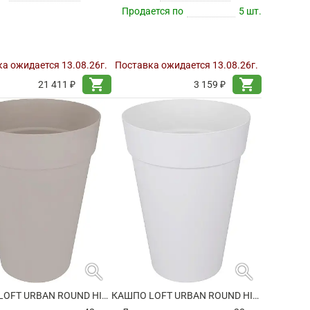
Продается по
5 шт.
а ожидается 13.08.26г.
Поставка ожидается 13.08.26г.
shopping_cart
shopping_cart
21 411 ₽
3 159 ₽
search
search
КАШПО LOFT URBAN ROUND HIGH WARM GREY
КАШПО LOFT URBAN ROUND HIGH WHITE