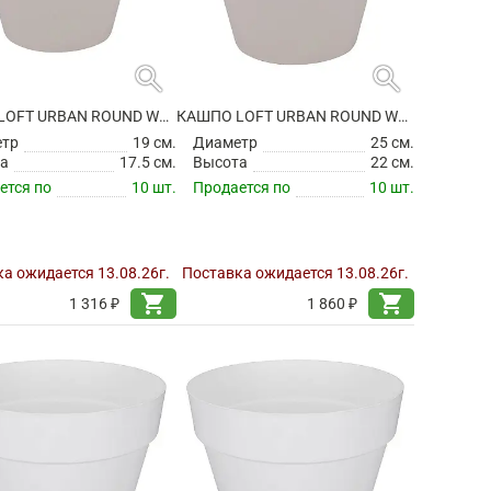
search
search
КАШПО LOFT URBAN ROUND WARM GREY
КАШПО LOFT URBAN ROUND WARM GREY
етр
19 см.
Диаметр
25 см.
а
17.5 см.
Высота
22 см.
ется по
10 шт.
Продается по
10 шт.
а ожидается 13.08.26г.
Поставка ожидается 13.08.26г.
shopping_cart
shopping_cart
1 316 ₽
1 860 ₽