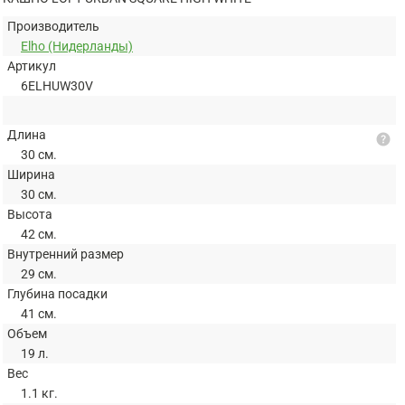
Производитель
Elho (Нидерланды)
Артикул
6ELHUW30V
Длина
help
30 см.
Ширина
30 см.
Высота
42 см.
Внутренний размер
29 см.
Глубина посадки
41 см.
Объем
19 л.
Вес
1.1 кг.