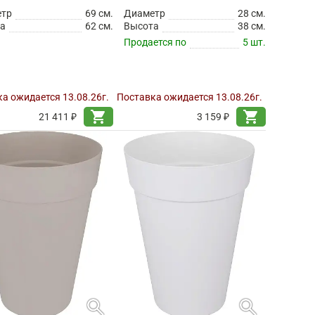
етр
69 см.
Диаметр
28 см.
а
62 см.
Высота
38 см.
Продается по
5 шт.
а ожидается 13.08.26г.
Поставка ожидается 13.08.26г.
shopping_cart
shopping_cart
21 411 ₽
3 159 ₽
search
search