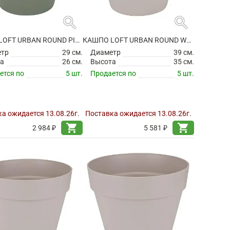
search
search
КАШПО LOFT URBAN ROUND PISTACHIO GREEN
КАШПО LOFT URBAN ROUND WARM GREY НА КОЛЕСИКАХ
етр
29 см.
Диаметр
39 см.
а
26 см.
Высота
35 см.
ется по
5 шт.
Продается по
5 шт.
а ожидается 13.08.26г.
Поставка ожидается 13.08.26г.
shopping_cart
shopping_cart
2 984 ₽
5 581 ₽