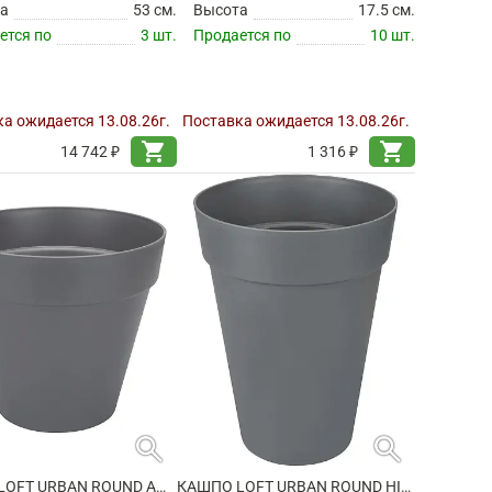
а
53 см.
Высота
17.5 см.
ется по
3 шт.
Продается по
10 шт.
а ожидается 13.08.26г.
Поставка ожидается 13.08.26г.
shopping_cart
shopping_cart
14 742 ₽
1 316 ₽
search
search
КАШПО LOFT URBAN ROUND ANTHRACITE
КАШПО LOFT URBAN ROUND HIGH ANTHRACITE