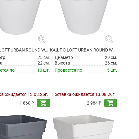
search
search
КАШПО LOFT URBAN ROUND WHITE
КАШПО LOFT URBAN ROUND WHITE
етр
25 см.
Диаметр
29 см.
а
22 см.
Высота
26 см.
ется по
10 шт.
Продается по
5 шт.
а ожидается 13.08.26г.
Поставка ожидается 13.08.26г.
shopping_cart
shopping_cart
1 860 ₽
2 984 ₽