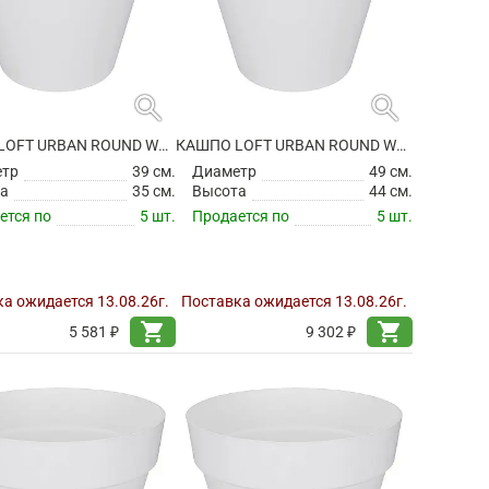
search
search
КАШПО LOFT URBAN ROUND WHITE НА КОЛЕСИКАХ
КАШПО LOFT URBAN ROUND WHITE НА КОЛЕСИКАХ
етр
39 см.
Диаметр
49 см.
а
35 см.
Высота
44 см.
ется по
5 шт.
Продается по
5 шт.
а ожидается 13.08.26г.
Поставка ожидается 13.08.26г.
shopping_cart
shopping_cart
5 581 ₽
9 302 ₽