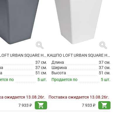
search
search
КАШПО LOFT URBAN SQUARE HIGH ANTHRACITE
КАШПО LOFT URBAN SQUARE HIGH WHITE
а
37 см.
Длина
37 см.
на
37 см.
Ширина
37 см.
а
51 см.
Высота
51 см.
ется по
5 шт.
Продается по
5 шт.
а ожидается 13.08.26г.
Поставка ожидается 13.08.26г.
shopping_cart
shopping_cart
7 933 ₽
7 933 ₽