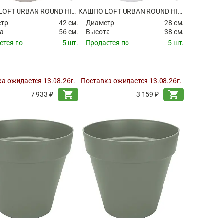
КАШПО LOFT URBAN ROUND HIGH WARM GREY
КАШПО LOFT URBAN ROUND HIGH WHITE
етр
42 см.
Диаметр
28 см.
а
56 см.
Высота
38 см.
ется по
5 шт.
Продается по
5 шт.
а ожидается 13.08.26г.
Поставка ожидается 13.08.26г.
shopping_cart
shopping_cart
7 933 ₽
3 159 ₽