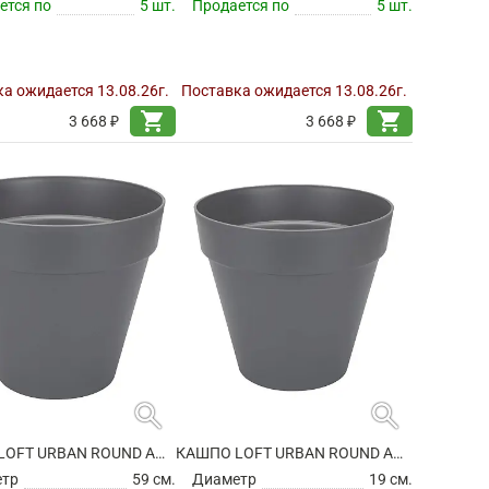
ется по
5 шт.
Продается по
5 шт.
а ожидается 13.08.26г.
Поставка ожидается 13.08.26г.
shopping_cart
shopping_cart
3 668 ₽
3 668 ₽
search
search
КАШПО LOFT URBAN ROUND ANTHRACITE НА КОЛЕСИКАХ
КАШПО LOFT URBAN ROUND ANTHRACITE
етр
59 см.
Диаметр
19 см.