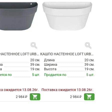
search
search
КАШПО НАСТЕННОЕ LOFT URBAN WALL BASKET ANTHRACITE
КАШПО НАСТЕННОЕ LOFT URBAN WALL BASKET WHITE
а
20 см.
Длина
20 см.
на
39 см.
Ширина
39 см.
а
19 см.
Высота
19 см.
ется по
5 шт.
Продается по
5 шт.
а ожидается 13.08.26г.
Поставка ожидается 13.08.26г.
shopping_cart
shopping_cart
2 984 ₽
2 984 ₽