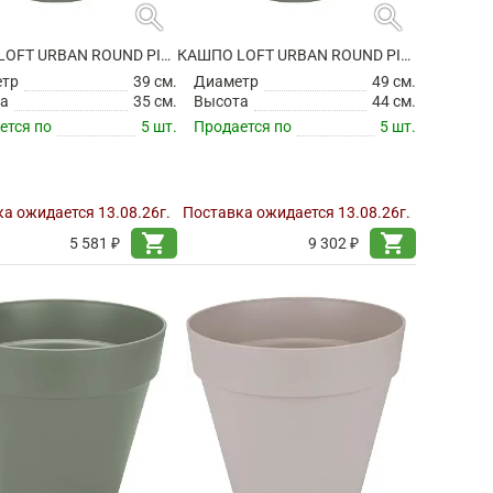
search
search
КАШПО LOFT URBAN ROUND PISTACHIO GREEN НА КОЛЕСИКАХ
КАШПО LOFT URBAN ROUND PISTACHIO GREEN НА КОЛЕСИКАХ
етр
39 см.
Диаметр
49 см.
а
35 см.
Высота
44 см.
ется по
5 шт.
Продается по
5 шт.
а ожидается 13.08.26г.
Поставка ожидается 13.08.26г.
shopping_cart
shopping_cart
5 581 ₽
9 302 ₽