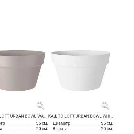
search
search
КАШПО LOFT URBAN BOWL WARM GREY
КАШПО LOFT URBAN BOWL WHITE
етр
35 см.
Диаметр
35 см.
а
20 см.
Высота
20 см.