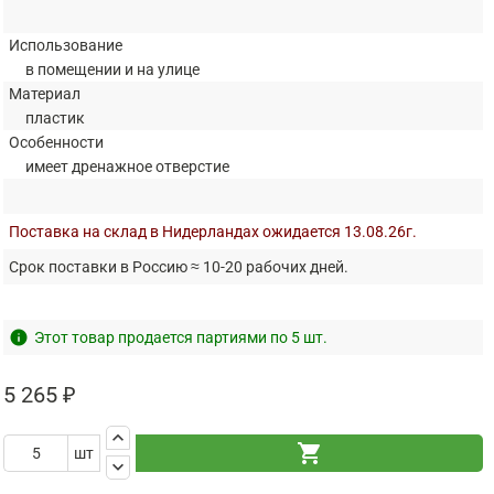
Использование
в помещении и на улице
Материал
пластик
Особенности
имеет дренажное отверстие
Поставка на склад в Нидерландах ожидается 13.08.26г.
Срок поставки в Россию ≈ 10-20 рабочих дней.
info
Этот товар продается партиями по 5 шт.
5 265 ₽
keyboard_arrow_up
shopping_cart
шт
keyboard_arrow_down