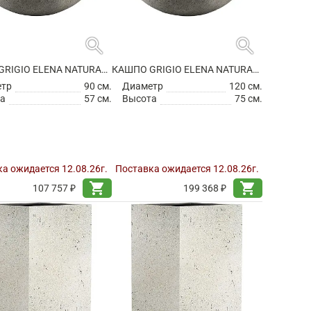
search
search
КАШПО GRIGIO ELENA NATURAL CONCRETE
КАШПО GRIGIO ELENA NATURAL CONCRETE
етр
90 см.
Диаметр
120 см.
а
57 см.
Высота
75 см.
а ожидается 12.08.26г.
Поставка ожидается 12.08.26г.
shopping_cart
shopping_cart
107 757 ₽
199 368 ₽