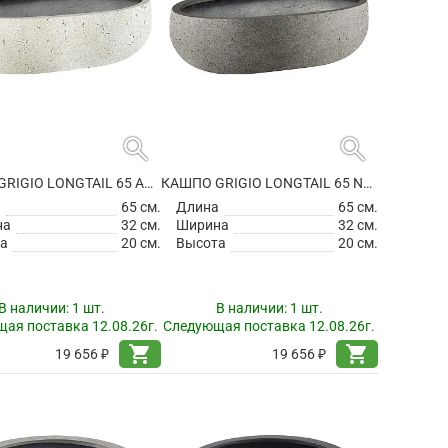
search
search
КАШПО GRIGIO LONGTAIL 65 ANTIQUE WHITE
КАШПО GRIGIO LONGTAIL 65 NATURAL CONCRETE
а
65 см.
Длина
65 см.
на
32 см.
Ширина
32 см.
а
20 см.
Высота
20 см.
В наличии:
1 шт.
В наличии:
1 шт.
ая поставка 12.08.26г.
Следующая поставка 12.08.26г.
shopping_cart
shopping_cart
19 656 ₽
19 656 ₽