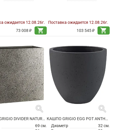
а ожидается 12.08.26г.
Поставка ожидается 12.08.26г.
shopping_cart
shopping_cart
73 008 ₽
103 545 ₽
search
search
КАШПО GRIGIO DIVIDER NATURAL CONCRETE
КАШПО GRIGIO EGG POT ANTHRACITE
а
69 см.
Диаметр
32 см.