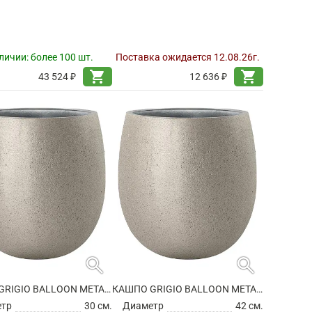
личии:
более 100 шт.
Поставка ожидается 12.08.26г.
shopping_cart
shopping_cart
43 524 ₽
12 636 ₽
search
search
КАШПО GRIGIO BALLOON METALLIC CHAMPAGNE
КАШПО GRIGIO BALLOON METALLIC CHAMPAGNE
етр
30 см.
Диаметр
42 см.