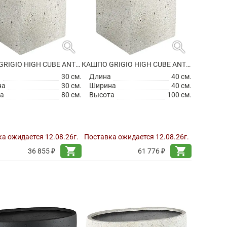
search
search
КАШПО GRIGIO HIGH CUBE ANTIQUE WHITE
КАШПО GRIGIO HIGH CUBE ANTIQUE WHITE
а
30 см.
Длина
40 см.
на
30 см.
Ширина
40 см.
а
80 см.
Высота
100 см.
а ожидается 12.08.26г.
Поставка ожидается 12.08.26г.
shopping_cart
shopping_cart
36 855 ₽
61 776 ₽