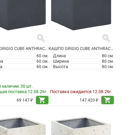
search
search
КАШПО GRIGIO CUBE ANTHRACITE
КАШПО GRIGIO CUBE ANTHRACITE
а
60 см.
Длина
80 см.
на
60 см.
Ширина
80 см.
а
60 см.
Высота
80 см.
В наличии:
30 шт.
ая поставка 12.08.26г.
Поставка ожидается 12.08.26г.
shopping_cart
shopping_cart
69 147 ₽
147 420 ₽