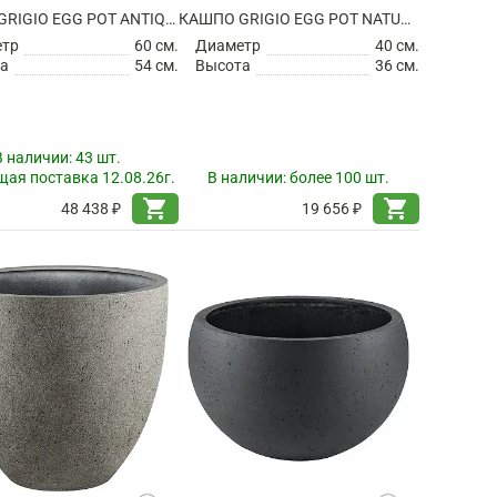
КАШПО GRIGIO EGG POT ANTIQUE WHITE
КАШПО GRIGIO EGG POT NATURAL CONCRETE
етр
60 см.
Диаметр
40 см.
а
54 см.
Высота
36 см.
В наличии:
43 шт.
ая поставка 12.08.26г.
В наличии:
более 100 шт.
shopping_cart
shopping_cart
48 438 ₽
19 656 ₽