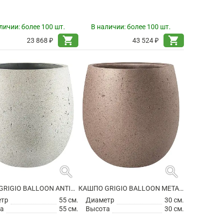
личии:
более 100 шт.
В наличии:
более 100 шт.
shopping_cart
shopping_cart
23 868 ₽
43 524 ₽
search
search
КАШПО GRIGIO BALLOON ANTIQUE WHITE
КАШПО GRIGIO BALLOON METALLIC BRONZE
етр
55 см.
Диаметр
30 см.
а
55 см.
Высота
30 см.