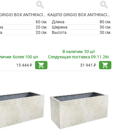
search
search
КАШПО GRIGIO BOX ANTHRACITE
КАШПО GRIGIO BOX ANTHRACITE
а
60 см.
Длина
80 см.
на
20 см.
Ширина
30 см.
а
20 см.
Высота
30 см.
В наличии:
53 шт.
личии:
более 100 шт.
Следующая поставка 09.11.26г.
shopping_cart
shopping_cart
15 444 ₽
31 941 ₽