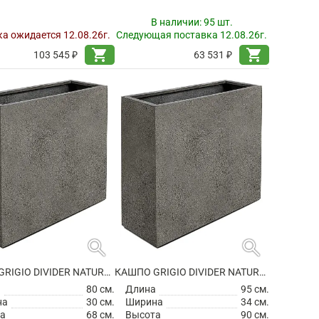
В наличии:
95 шт.
а ожидается 12.08.26г.
Следующая поставка 12.08.26г.
shopping_cart
shopping_cart
103 545 ₽
63 531 ₽
search
search
КАШПО GRIGIO DIVIDER NATURAL CONCRETE НА КОЛЕСИКАХ
КАШПО GRIGIO DIVIDER NATURAL CONCRETE НА КОЛЕСИКАХ
а
80 см.
Длина
95 см.
на
30 см.
Ширина
34 см.
а
68 см.
Высота
90 см.