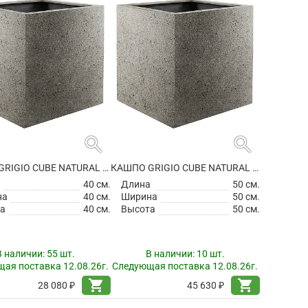
search
search
КАШПО GRIGIO CUBE NATURAL CONCRETE
КАШПО GRIGIO CUBE NATURAL CONCRETE
а
40 см.
Длина
50 см.
на
40 см.
Ширина
50 см.
а
40 см.
Высота
50 см.
В наличии:
55 шт.
В наличии:
10 шт.
ая поставка 12.08.26г.
Следующая поставка 12.08.26г.
shopping_cart
shopping_cart
28 080 ₽
45 630 ₽