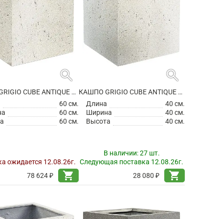
search
search
КАШПО GRIGIO CUBE ANTIQUE WHITE НА КОЛЕСИКАХ
КАШПО GRIGIO CUBE ANTIQUE WHITE
а
60 см.
Длина
40 см.
на
60 см.
Ширина
40 см.
а
60 см.
Высота
40 см.
В наличии:
27 шт.
а ожидается 12.08.26г.
Следующая поставка 12.08.26г.
shopping_cart
shopping_cart
78 624 ₽
28 080 ₽