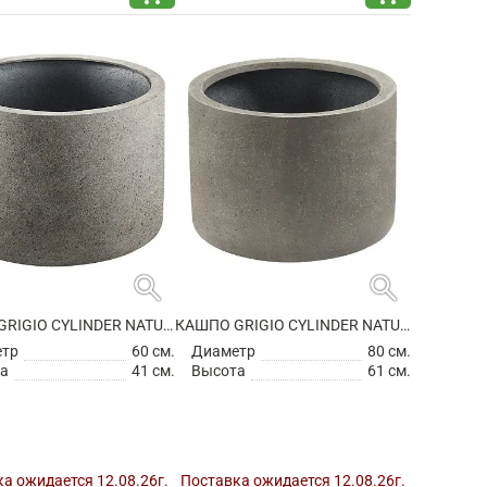
search
search
КАШПО GRIGIO CYLINDER NATURAL CONCRETE
КАШПО GRIGIO CYLINDER NATURAL CONCRETE
етр
60 см.
Диаметр
80 см.
а
41 см.
Высота
61 см.
а ожидается 12.08.26г.
Поставка ожидается 12.08.26г.