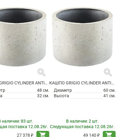
search
search
КАШПО GRIGIO CYLINDER ANTIQUE WHITE
КАШПО GRIGIO CYLINDER ANTIQUE WHITE
етр
48 см.
Диаметр
60 см.
а
32 см.
Высота
41 см.
В наличии:
83 шт.
В наличии:
2 шт.
ая поставка 12.08.26г.
Следующая поставка 12.08.26г.
shopping_cart
shopping_cart
27 378 ₽
49 140 ₽