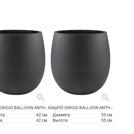
search
search
КАШПО GRIGIO BALLOON ANTHRACITE
КАШПО GRIGIO BALLOON ANTHRACITE
етр
42 см.
Диаметр
55 см.
а
42 см.
Высота
55 см.