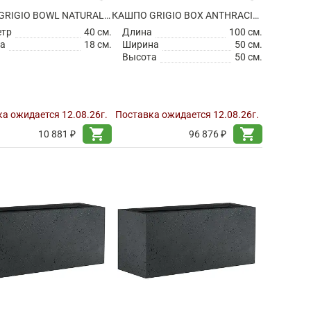
КАШПО GRIGIO BOWL NATURAL CONCRETE
КАШПО GRIGIO BOX ANTHRACITE НА КОЛЕСИКАХ
етр
40 см.
Длина
100 см.
а
18 см.
Ширина
50 см.
Высота
50 см.
а ожидается 12.08.26г.
Поставка ожидается 12.08.26г.
shopping_cart
shopping_cart
10 881 ₽
96 876 ₽