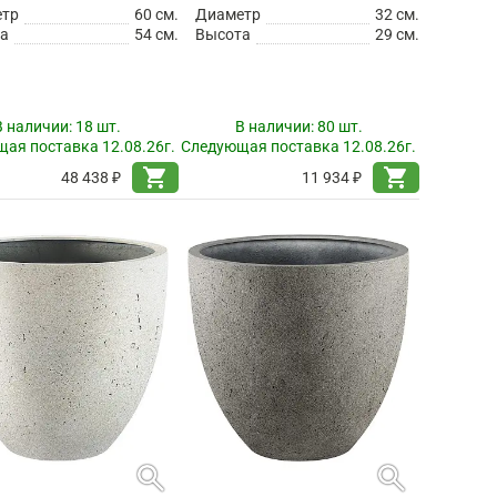
етр
60 см.
Диаметр
32 см.
а
54 см.
Высота
29 см.
В наличии:
18 шт.
В наличии:
80 шт.
ая поставка 12.08.26г.
Следующая поставка 12.08.26г.
shopping_cart
shopping_cart
48 438 ₽
11 934 ₽
search
search