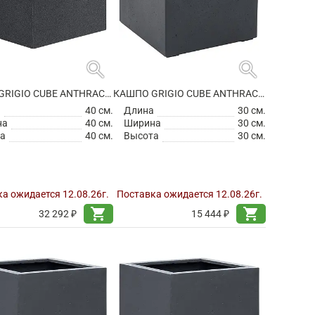
search
search
КАШПО GRIGIO CUBE ANTHRACITE НА КОЛЕСИКАХ
КАШПО GRIGIO CUBE ANTHRACITE
а
40 см.
Длина
30 см.
на
40 см.
Ширина
30 см.
а
40 см.
Высота
30 см.
а ожидается 12.08.26г.
Поставка ожидается 12.08.26г.
shopping_cart
shopping_cart
32 292 ₽
15 444 ₽