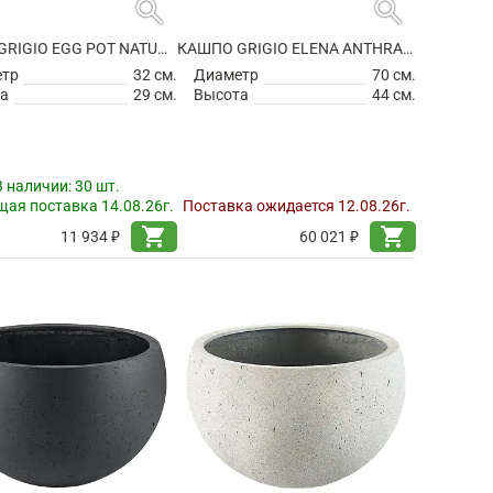
search
search
КАШПО GRIGIO EGG POT NATURAL-CONCRETE
КАШПО GRIGIO ELENA ANTHRACITE
етр
32 см.
Диаметр
70 см.
а
29 см.
Высота
44 см.
В наличии:
30 шт.
ая поставка 14.08.26г.
Поставка ожидается 12.08.26г.
shopping_cart
shopping_cart
11 934 ₽
60 021 ₽