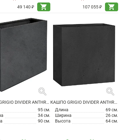
shopping_cart
shopping_cart
49 140 ₽
107 055 ₽
search
search
КАШПО GRIGIO DIVIDER ANTHRACITE НА КОЛЕСИКАХ
КАШПО GRIGIO DIVIDER ANTHRACITE
а
95 см.
Длина
69 см.
на
34 см.
Ширина
26 см.
а
90 см.
Высота
64 см.