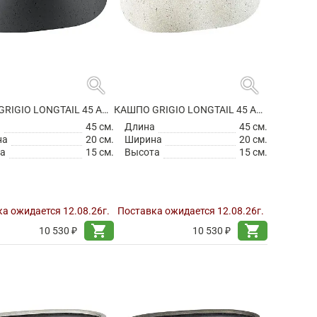
search
search
КАШПО GRIGIO LONGTAIL 45 ANTHRACITE
КАШПО GRIGIO LONGTAIL 45 ANTIQUE WHITE
а
45 см.
Длина
45 см.
на
20 см.
Ширина
20 см.
а
15 см.
Высота
15 см.
а ожидается 12.08.26г.
Поставка ожидается 12.08.26г.
shopping_cart
shopping_cart
10 530 ₽
10 530 ₽