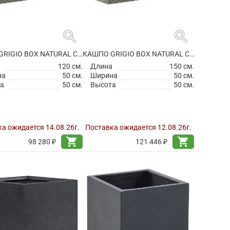
search
search
КАШПО GRIGIO BOX NATURAL CONCRETE
КАШПО GRIGIO BOX NATURAL CONCRETE
а
120 см.
Длина
150 см.
на
50 см.
Ширина
50 см.
а
50 см.
Высота
50 см.
а ожидается 14.08.26г.
Поставка ожидается 12.08.26г.
shopping_cart
shopping_cart
98 280 ₽
121 446 ₽