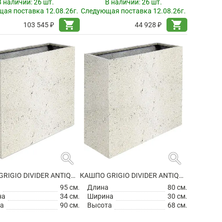
В наличии:
26 шт.
В наличии:
26 шт.
ая поставка 12.08.26г.
Следующая поставка 12.08.26г.
shopping_cart
shopping_cart
103 545 ₽
44 928 ₽
search
search
КАШПО GRIGIO DIVIDER ANTIQUE WHITE НА КОЛЕСИКАХ
КАШПО GRIGIO DIVIDER ANTIQUE WHITE
а
95 см.
Длина
80 см.
на
34 см.
Ширина
30 см.
а
90 см.
Высота
68 см.