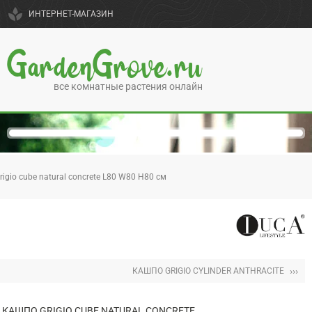
spa
ИНТЕРНЕТ-МАГАЗИН
GardenGrove.ru
все комнатные растения онлайн
igio cube natural concrete L80 W80 H80 см
›››
КАШПО GRIGIO CYLINDER ANTHRACITE
КАШПО GRIGIO CUBE NATURAL CONCRETE