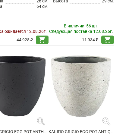
на
26 см.
Высота
29 см.
а
64 см.
В наличии:
56 шт.
а ожидается 12.08.26г.
Следующая поставка 12.08.26г.
shopping_cart
shopping_cart
44 928 ₽
11 934 ₽
search
search
КАШПО GRIGIO EGG POT ANTHRACITE
КАШПО GRIGIO EGG POT ANTIQUE WHITE