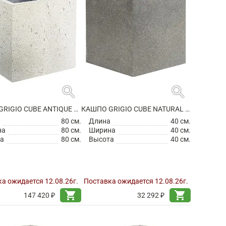
search
search
КАШПО GRIGIO CUBE ANTIQUE WHITE
КАШПО GRIGIO CUBE NATURAL CONCRETE НА КОЛЕСИКАХ
а
80 см.
Длина
40 см.
на
80 см.
Ширина
40 см.
а
80 см.
Высота
40 см.
а ожидается 12.08.26г.
Поставка ожидается 12.08.26г.
shopping_cart
shopping_cart
147 420 ₽
32 292 ₽