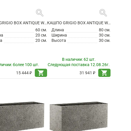
search
search
КАШПО GRIGIO BOX ANTIQUE WHITE
КАШПО GRIGIO BOX ANTIQUE WHITE
а
60 см.
Длина
80 см.
на
20 см.
Ширина
30 см.
а
20 см.
Высота
30 см.
В наличии:
62 шт.
личии:
более 100 шт.
Следующая поставка 12.08.26г.
shopping_cart
shopping_cart
15 444 ₽
31 941 ₽