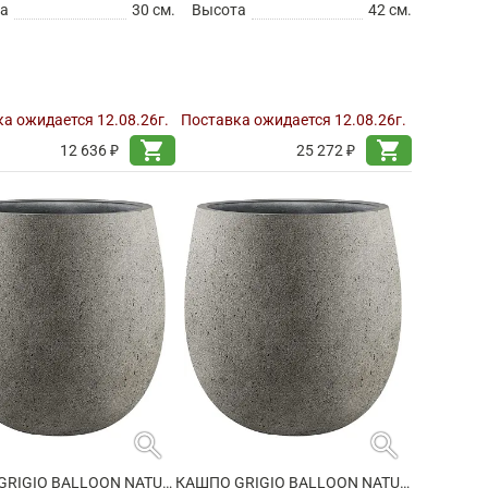
а
30 см.
Высота
42 см.
а ожидается 12.08.26г.
Поставка ожидается 12.08.26г.
shopping_cart
shopping_cart
12 636 ₽
25 272 ₽
search
search
КАШПО GRIGIO BALLOON NATURAL CONCRETE
КАШПО GRIGIO BALLOON NATURAL CONCRETE