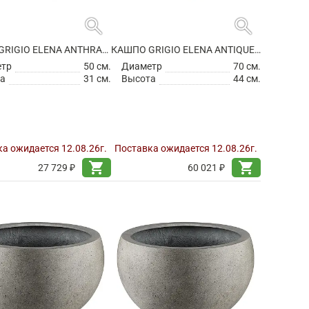
search
search
КАШПО GRIGIO ELENA ANTHRACITE
КАШПО GRIGIO ELENA ANTIQUE WHITE
етр
50 см.
Диаметр
70 см.
а
31 см.
Высота
44 см.
а ожидается 12.08.26г.
Поставка ожидается 12.08.26г.
shopping_cart
shopping_cart
27 729 ₽
60 021 ₽