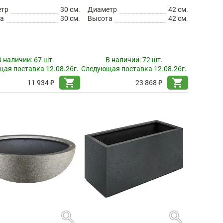
етр
30 см.
Диаметр
42 см.
а
30 см.
Высота
42 см.
В наличии:
67 шт.
В наличии:
72 шт.
ая поставка 12.08.26г.
Следующая поставка 12.08.26г.
shopping_cart
shopping_cart
11 934 ₽
23 868 ₽
search
search