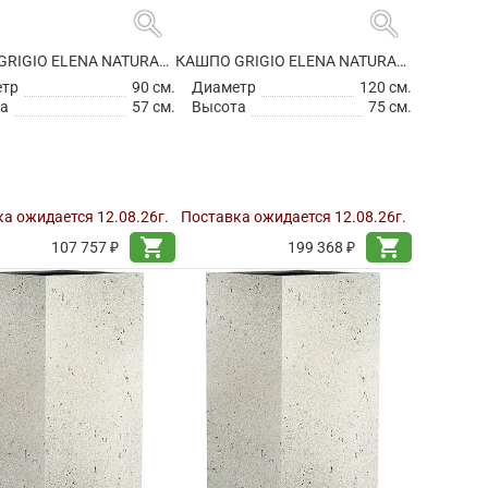
search
search
КАШПО GRIGIO ELENA NATURAL CONCRETE
КАШПО GRIGIO ELENA NATURAL CONCRETE
етр
90 см.
Диаметр
120 см.
а
57 см.
Высота
75 см.
а ожидается 12.08.26г.
Поставка ожидается 12.08.26г.
shopping_cart
shopping_cart
107 757 ₽
199 368 ₽