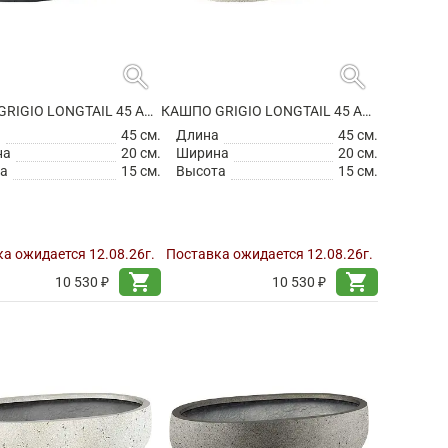
search
search
КАШПО GRIGIO LONGTAIL 45 ANTHRACITE
КАШПО GRIGIO LONGTAIL 45 ANTIQUE WHITE
а
45 см.
Длина
45 см.
на
20 см.
Ширина
20 см.
а
15 см.
Высота
15 см.
а ожидается 12.08.26г.
Поставка ожидается 12.08.26г.
shopping_cart
shopping_cart
10 530 ₽
10 530 ₽