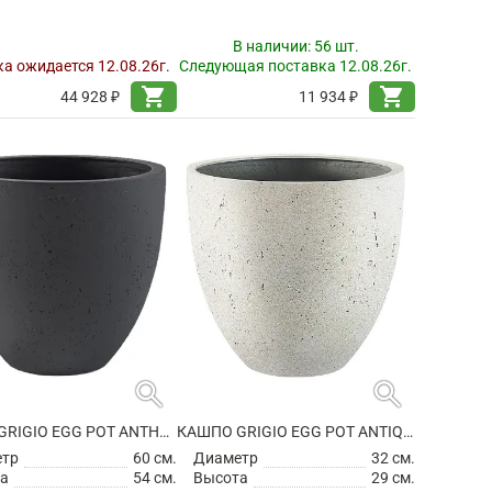
В наличии:
56 шт.
а ожидается 12.08.26г.
Следующая поставка 12.08.26г.
shopping_cart
shopping_cart
44 928 ₽
11 934 ₽
search
search
КАШПО GRIGIO EGG POT ANTHRACITE
КАШПО GRIGIO EGG POT ANTIQUE WHITE
етр
60 см.
Диаметр
32 см.
а
54 см.
Высота
29 см.