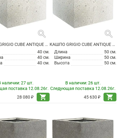
search
search
КАШПО GRIGIO CUBE ANTIQUE WHITE
КАШПО GRIGIO CUBE ANTIQUE WHITE
а
40 см.
Длина
50 см.
на
40 см.
Ширина
50 см.
а
40 см.
Высота
50 см.
В наличии:
27 шт.
В наличии:
26 шт.
ая поставка 12.08.26г.
Следующая поставка 12.08.26г.
shopping_cart
shopping_cart
28 080 ₽
45 630 ₽