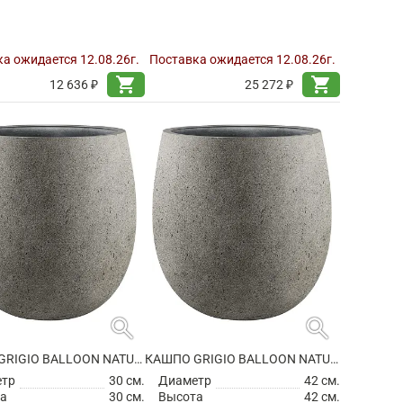
а ожидается 12.08.26г.
Поставка ожидается 12.08.26г.
shopping_cart
shopping_cart
12 636 ₽
25 272 ₽
search
search
КАШПО GRIGIO BALLOON NATURAL CONCRETE
КАШПО GRIGIO BALLOON NATURAL CONCRETE
етр
30 см.
Диаметр
42 см.
а
30 см.
Высота
42 см.