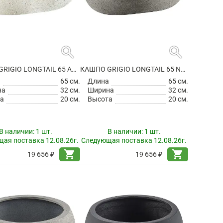
search
search
КАШПО GRIGIO LONGTAIL 65 ANTIQUE WHITE
КАШПО GRIGIO LONGTAIL 65 NATURAL CONCRETE
а
65 см.
Длина
65 см.
на
32 см.
Ширина
32 см.
а
20 см.
Высота
20 см.
В наличии:
1 шт.
В наличии:
1 шт.
ая поставка 12.08.26г.
Следующая поставка 12.08.26г.
shopping_cart
shopping_cart
19 656 ₽
19 656 ₽