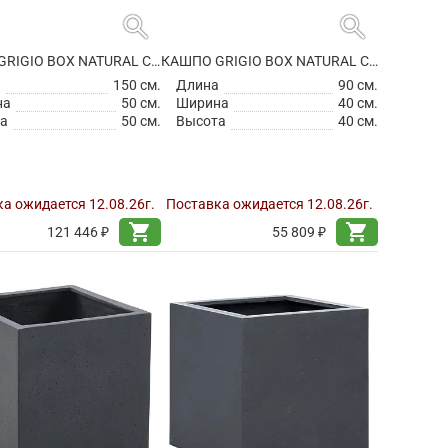
search
search
КАШПО GRIGIO BOX NATURAL CONCRETE
КАШПО GRIGIO BOX NATURAL CONCRETE
а
150 см.
Длина
90 см.
на
50 см.
Ширина
40 см.
а
50 см.
Высота
40 см.
а ожидается 12.08.26г.
Поставка ожидается 12.08.26г.
shopping_cart
shopping_cart
121 446 ₽
55 809 ₽