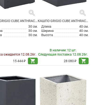
search
search
КАШПО GRIGIO CUBE ANTHRACITE
КАШПО GRIGIO CUBE ANTHRACITE
а
30 см.
Длина
40 см.
на
30 см.
Ширина
40 см.
а
30 см.
Высота
40 см.
В наличии:
12 шт.
а ожидается 12.08.26г.
Следующая поставка 12.08.26г.
shopping_cart
shopping_cart
15 444 ₽
28 080 ₽