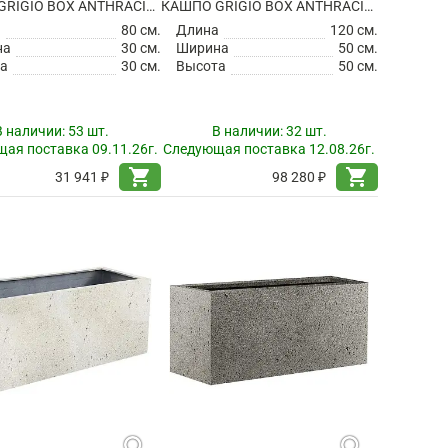
КАШПО GRIGIO BOX ANTHRACITE
КАШПО GRIGIO BOX ANTHRACITE
а
80 см.
Длина
120 см.
на
30 см.
Ширина
50 см.
а
30 см.
Высота
50 см.
В наличии:
53 шт.
В наличии:
32 шт.
ая поставка 09.11.26г.
Следующая поставка 12.08.26г.
shopping_cart
shopping_cart
31 941 ₽
98 280 ₽
search
search