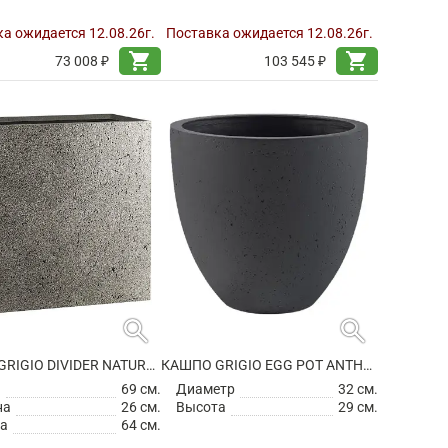
а ожидается 12.08.26г.
Поставка ожидается 12.08.26г.
shopping_cart
shopping_cart
73 008 ₽
103 545 ₽
search
search
КАШПО GRIGIO DIVIDER NATURAL CONCRETE
КАШПО GRIGIO EGG POT ANTHRACITE
а
69 см.
Диаметр
32 см.
на
26 см.
Высота
29 см.
а
64 см.