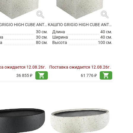
search
search
КАШПО GRIGIO HIGH CUBE ANTIQUE WHITE
КАШПО GRIGIO HIGH CUBE ANTIQUE WHITE
а
30 см.
Длина
40 см.
на
30 см.
Ширина
40 см.
а
80 см.
Высота
100 см.
а ожидается 12.08.26г.
Поставка ожидается 12.08.26г.
shopping_cart
shopping_cart
36 855 ₽
61 776 ₽