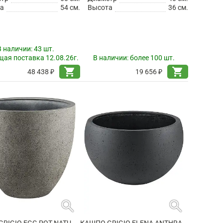
а
54 см.
Высота
36 см.
В наличии:
43 шт.
ая поставка 12.08.26г.
В наличии:
более 100 шт.
shopping_cart
shopping_cart
48 438 ₽
19 656 ₽
search
search