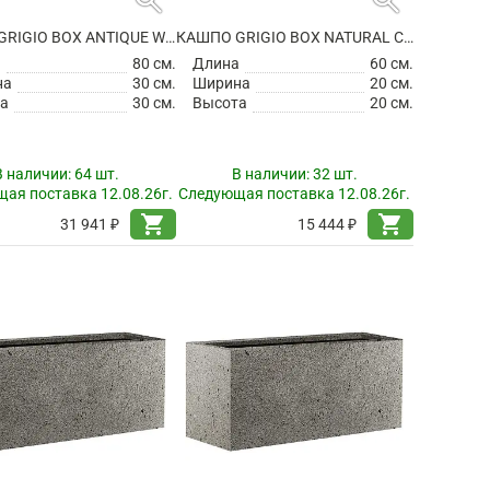
КАШПО GRIGIO BOX ANTIQUE WHITE
КАШПО GRIGIO BOX NATURAL CONCRETE
а
80 см.
Длина
60 см.
на
30 см.
Ширина
20 см.
а
30 см.
Высота
20 см.
В наличии:
64 шт.
В наличии:
32 шт.
ая поставка 12.08.26г.
Следующая поставка 12.08.26г.
shopping_cart
shopping_cart
31 941 ₽
15 444 ₽