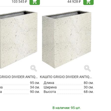
shopping_cart
shopping_cart
103 545 ₽
44 928 ₽
search
search
КАШПО GRIGIO DIVIDER ANTIQUE WHITE НА КОЛЕСИКАХ
КАШПО GRIGIO DIVIDER ANTIQUE WHITE
а
95 см.
Длина
80 см.
на
34 см.
Ширина
30 см.
а
90 см.
Высота
68 см.
В наличии:
95 шт.