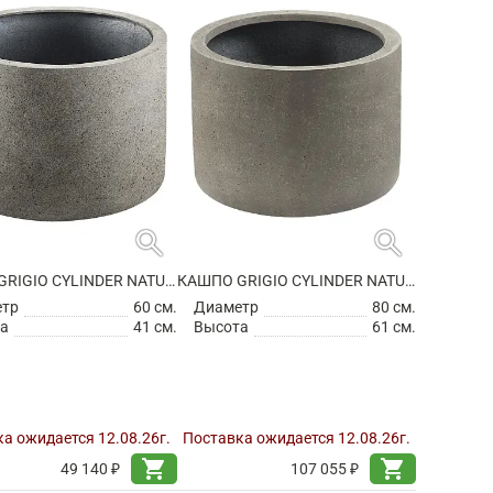
search
search
КАШПО GRIGIO CYLINDER NATURAL CONCRETE
КАШПО GRIGIO CYLINDER NATURAL CONCRETE
етр
60 см.
Диаметр
80 см.
а
41 см.
Высота
61 см.
а ожидается 12.08.26г.
Поставка ожидается 12.08.26г.
shopping_cart
shopping_cart
49 140 ₽
107 055 ₽