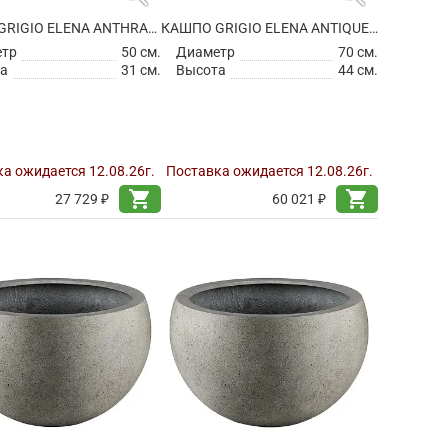
КАШПО GRIGIO ELENA ANTHRACITE
КАШПО GRIGIO ELENA ANTIQUE WHITE
етр
50 см.
Диаметр
70 см.
а
31 см.
Высота
44 см.
а ожидается 12.08.26г.
Поставка ожидается 12.08.26г.
shopping_cart
shopping_cart
27 729 ₽
60 021 ₽