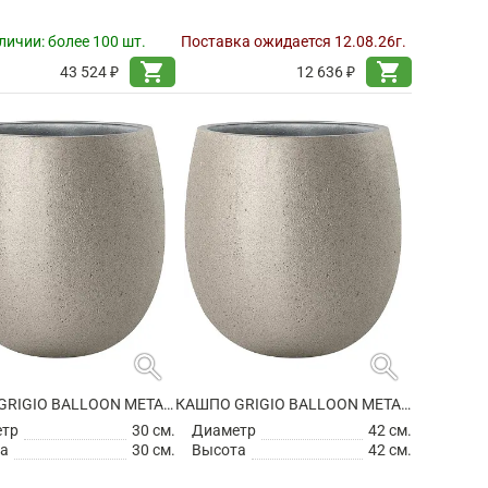
личии:
более 100 шт.
Поставка ожидается 12.08.26г.
shopping_cart
shopping_cart
43 524 ₽
12 636 ₽
search
search
КАШПО GRIGIO BALLOON METALLIC CHAMPAGNE
КАШПО GRIGIO BALLOON METALLIC CHAMPAGNE
етр
30 см.
Диаметр
42 см.
а
30 см.
Высота
42 см.