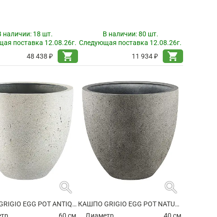
В наличии:
18 шт.
В наличии:
80 шт.
ая поставка 12.08.26г.
Следующая поставка 12.08.26г.
shopping_cart
shopping_cart
48 438 ₽
11 934 ₽
search
search
КАШПО GRIGIO EGG POT ANTIQUE WHITE
КАШПО GRIGIO EGG POT NATURAL CONCRETE
етр
60 см.
Диаметр
40 см.