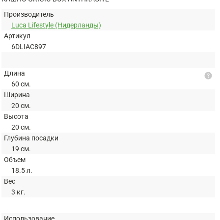
Производитель
Luca Lifestyle (Нидерланды)
Артикул
6DLIAC897
Длина
help
60 см.
Ширина
20 см.
Высота
20 см.
Глубина посадки
19 см.
Объем
18.5 л.
Вес
3 кг.
Использование