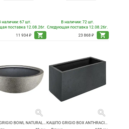
В наличии:
67 шт.
В наличии:
72 шт.
ая поставка 12.08.26г.
Следующая поставка 12.08.26г.
shopping_cart
shopping_cart
11 934 ₽
23 868 ₽
search
search
КАШПО GRIGIO BOWL NATURAL CONCRETE
КАШПО GRIGIO BOX ANTHRACITE НА КОЛЕСИКАХ