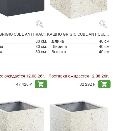
search
search
КАШПО GRIGIO CUBE ANTHRACITE
КАШПО GRIGIO CUBE ANTIQUE WHITE НА КОЛЕСИКАХ
а
80 см.
Длина
40 см.
на
80 см.
Ширина
40 см.
а
80 см.
Высота
40 см.
а ожидается 12.08.26г.
Поставка ожидается 12.08.26г.
shopping_cart
shopping_cart
147 420 ₽
32 292 ₽