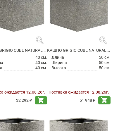
search
search
КАШПО GRIGIO CUBE NATURAL CONCRETE НА КОЛЕСИКАХ
КАШПО GRIGIO CUBE NATURAL CONCRETE НА КОЛЕСИКАХ
а
40 см.
Длина
50 см.
на
40 см.
Ширина
50 см.
а
40 см.
Высота
50 см.
а ожидается 12.08.26г.
Поставка ожидается 12.08.26г.
shopping_cart
shopping_cart
32 292 ₽
51 948 ₽