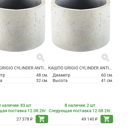
search
search
КАШПО GRIGIO CYLINDER ANTIQUE WHITE
КАШПО GRIGIO CYLINDER ANTIQUE WHITE
етр
48 см.
Диаметр
60 см.
а
32 см.
Высота
41 см.
В наличии:
83 шт.
В наличии:
2 шт.
ая поставка 12.08.26г.
Следующая поставка 12.08.26г.
shopping_cart
shopping_cart
27 378 ₽
49 140 ₽