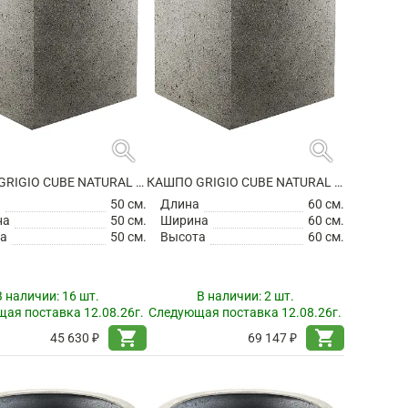
search
search
КАШПО GRIGIO CUBE NATURAL CONCRETE
КАШПО GRIGIO CUBE NATURAL CONCRETE
а
50 см.
Длина
60 см.
на
50 см.
Ширина
60 см.
а
50 см.
Высота
60 см.
В наличии:
16 шт.
В наличии:
2 шт.
ая поставка 12.08.26г.
Следующая поставка 12.08.26г.
shopping_cart
shopping_cart
45 630 ₽
69 147 ₽