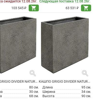
а ожидается 12.08.26г.
Следующая поставка 12.08.26г.
shopping_cart
shopping_cart
103 545 ₽
63 531 ₽
search
search
КАШПО GRIGIO DIVIDER NATURAL CONCRETE НА КОЛЕСИКАХ
КАШПО GRIGIO DIVIDER NATURAL CONCRETE НА КОЛЕСИКАХ
а
80 см.
Длина
95 см.
на
30 см.
Ширина
34 см.
а
68 см.
Высота
90 см.