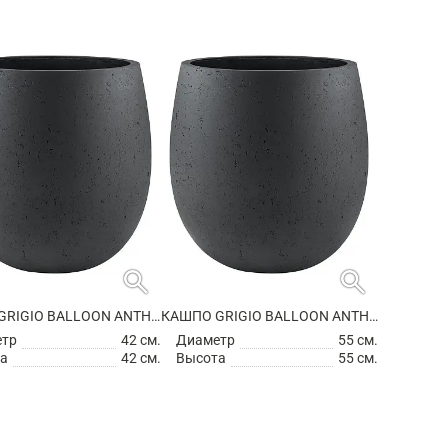
search
search
КАШПО GRIGIO BALLOON ANTHRACITE
КАШПО GRIGIO BALLOON ANTHRACITE
етр
42 см.
Диаметр
55 см.
а
42 см.
Высота
55 см.