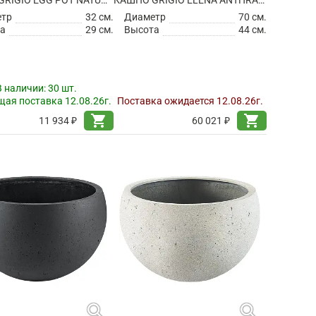
КАШПО GRIGIO EGG POT NATURAL-CONCRETE
КАШПО GRIGIO ELENA ANTHRACITE
етр
32 см.
Диаметр
70 см.
а
29 см.
Высота
44 см.
В наличии:
30 шт.
ая поставка 12.08.26г.
Поставка ожидается 12.08.26г.
shopping_cart
shopping_cart
11 934 ₽
60 021 ₽
search
search