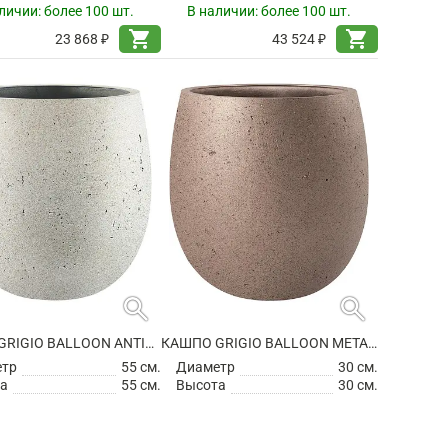
личии:
более 100 шт.
В наличии:
более 100 шт.
shopping_cart
shopping_cart
23 868 ₽
43 524 ₽
search
search
КАШПО GRIGIO BALLOON ANTIQUE WHITE
КАШПО GRIGIO BALLOON METALLIC BRONZE
етр
55 см.
Диаметр
30 см.
а
55 см.
Высота
30 см.