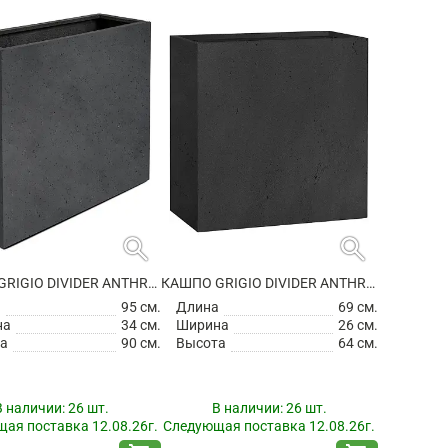
search
search
КАШПО GRIGIO DIVIDER ANTHRACITE НА КОЛЕСИКАХ
КАШПО GRIGIO DIVIDER ANTHRACITE
а
95 см.
Длина
69 см.
на
34 см.
Ширина
26 см.
а
90 см.
Высота
64 см.
В наличии:
26 шт.
В наличии:
26 шт.
ая поставка 12.08.26г.
Следующая поставка 12.08.26г.