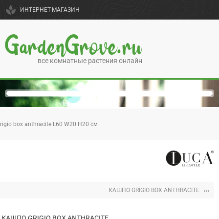
spa
ИНТЕРНЕТ-МАГАЗИН
GardenGrove.ru
все комнатные растения онлайн
igio box anthracite L60 W20 H20 см
›››
КАШПО GRIGIO BOX ANTHRACITE
КАШПО GRIGIO BOX ANTHRACITE