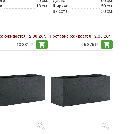
етр
40 см.
Длина
100 см.
а
18 см.
Ширина
50 см.
Высота
50 см.
а ожидается 12.08.26г.
Поставка ожидается 12.08.26г.
shopping_cart
shopping_cart
10 881 ₽
96 876 ₽
search
search