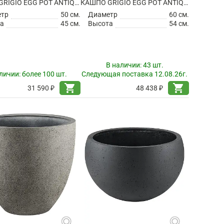
КАШПО GRIGIO EGG POT ANTIQUE WHITE
КАШПО GRIGIO EGG POT ANTIQUE WHITE
етр
50 см.
Диаметр
60 см.
а
45 см.
Высота
54 см.
В наличии:
43 шт.
личии:
более 100 шт.
Следующая поставка 12.08.26г.
shopping_cart
shopping_cart
31 590 ₽
48 438 ₽
search
search