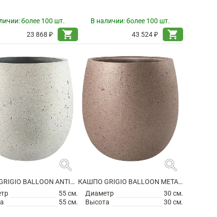
личии:
более 100 шт.
В наличии:
более 100 шт.
shopping_cart
shopping_cart
23 868 ₽
43 524 ₽
search
search
КАШПО GRIGIO BALLOON ANTIQUE WHITE
КАШПО GRIGIO BALLOON METALLIC BRONZE
етр
55 см.
Диаметр
30 см.
а
55 см.
Высота
30 см.