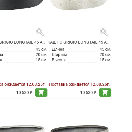
search
search
КАШПО GRIGIO LONGTAIL 45 ANTHRACITE
КАШПО GRIGIO LONGTAIL 45 ANTIQUE WHITE
а
45 см.
Длина
45 см.
на
20 см.
Ширина
20 см.
а
15 см.
Высота
15 см.
а ожидается 12.08.26г.
Поставка ожидается 12.08.26г.
shopping_cart
shopping_cart
10 530 ₽
10 530 ₽