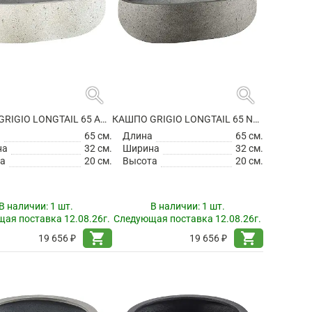
search
search
КАШПО GRIGIO LONGTAIL 65 ANTIQUE WHITE
КАШПО GRIGIO LONGTAIL 65 NATURAL CONCRETE
а
65 см.
Длина
65 см.
на
32 см.
Ширина
32 см.
а
20 см.
Высота
20 см.
В наличии:
1 шт.
В наличии:
1 шт.
ая поставка 12.08.26г.
Следующая поставка 12.08.26г.
shopping_cart
shopping_cart
19 656 ₽
19 656 ₽