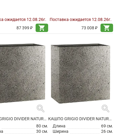
а ожидается 12.08.26г.
Поставка ожидается 12.08.26г.
shopping_cart
shopping_cart
87 399 ₽
73 008 ₽
search
search
КАШПО GRIGIO DIVIDER NATURAL CONCRETE
КАШПО GRIGIO DIVIDER NATURAL CONCRETE
а
80 см.
Длина
69 см.
на
30 см.
Ширина
26 см.