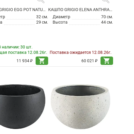
КАШПО GRIGIO EGG POT NATURAL-CONCRETE
КАШПО GRIGIO ELENA ANTHRACITE
етр
32 см.
Диаметр
70 см.
а
29 см.
Высота
44 см.
В наличии:
30 шт.
ая поставка 12.08.26г.
Поставка ожидается 12.08.26г.
shopping_cart
shopping_cart
11 934 ₽
60 021 ₽