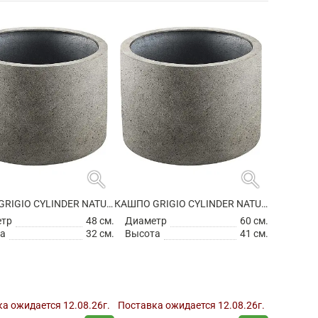
search
search
КАШПО GRIGIO CYLINDER NATURAL CONCRETE
КАШПО GRIGIO CYLINDER NATURAL CONCRETE
етр
48 см.
Диаметр
60 см.
а
32 см.
Высота
41 см.
а ожидается 12.08.26г.
Поставка ожидается 12.08.26г.