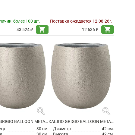
личии:
более 100 шт.
Поставка ожидается 12.08.26г.
shopping_cart
shopping_cart
43 524 ₽
12 636 ₽
search
search
КАШПО GRIGIO BALLOON METALLIC CHAMPAGNE
КАШПО GRIGIO BALLOON METALLIC CHAMPAGNE
етр
30 см.
Диаметр
42 см.
а
30 см.
Высота
42 см.