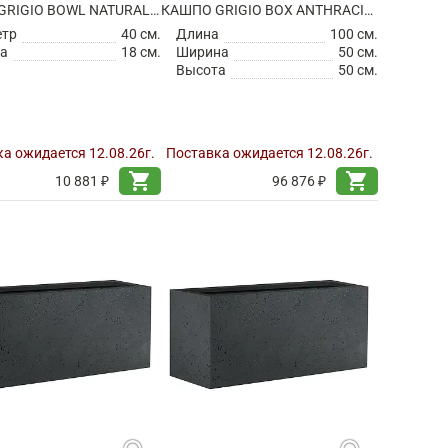
КАШПО GRIGIO BOWL NATURAL CONCRETE
КАШПО GRIGIO BOX ANTHRACITE НА КОЛЕСИКАХ
етр
40 см.
Длина
100 см.
а
18 см.
Ширина
50 см.
Высота
50 см.
а ожидается 12.08.26г.
Поставка ожидается 12.08.26г.
shopping_cart
shopping_cart
10 881 ₽
96 876 ₽