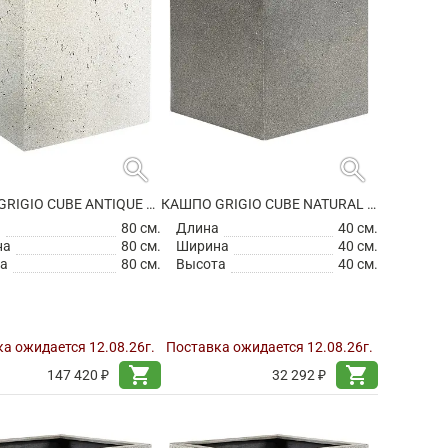
search
search
КАШПО GRIGIO CUBE ANTIQUE WHITE
КАШПО GRIGIO CUBE NATURAL CONCRETE НА КОЛЕСИКАХ
а
80 см.
Длина
40 см.
на
80 см.
Ширина
40 см.
а
80 см.
Высота
40 см.
а ожидается 12.08.26г.
Поставка ожидается 12.08.26г.
shopping_cart
shopping_cart
147 420 ₽
32 292 ₽