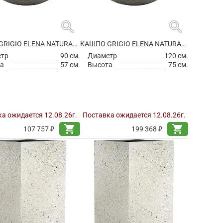
search
search
КАШПО GRIGIO ELENA NATURAL CONCRETE
КАШПО GRIGIO ELENA NATURAL CONCRETE
етр
90 см.
Диаметр
120 см.
а
57 см.
Высота
75 см.
а ожидается 12.08.26г.
Поставка ожидается 12.08.26г.
shopping_cart
shopping_cart
107 757 ₽
199 368 ₽