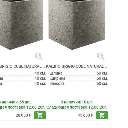
search
search
КАШПО GRIGIO CUBE NATURAL CONCRETE
КАШПО GRIGIO CUBE NATURAL CONCRETE
а
40 см.
Длина
50 см.
на
40 см.
Ширина
50 см.
а
40 см.
Высота
50 см.
В наличии:
55 шт.
В наличии:
10 шт.
ая поставка 12.08.26г.
Следующая поставка 12.08.26г.
shopping_cart
shopping_cart
28 080 ₽
45 630 ₽