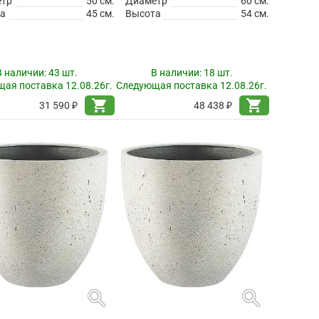
етр
50 см.
Диаметр
60 см.
а
45 см.
Высота
54 см.
В наличии:
43 шт.
В наличии:
18 шт.
ая поставка 12.08.26г.
Следующая поставка 12.08.26г.
shopping_cart
shopping_cart
31 590 ₽
48 438 ₽
search
search