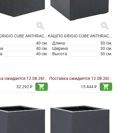
search
search
КАШПО GRIGIO CUBE ANTHRACITE НА КОЛЕСИКАХ
КАШПО GRIGIO CUBE ANTHRACITE
а
40 см.
Длина
30 см.
на
40 см.
Ширина
30 см.
а
40 см.
Высота
30 см.
а ожидается 12.08.26г.
Поставка ожидается 12.08.26г.
shopping_cart
shopping_cart
32 292 ₽
15 444 ₽