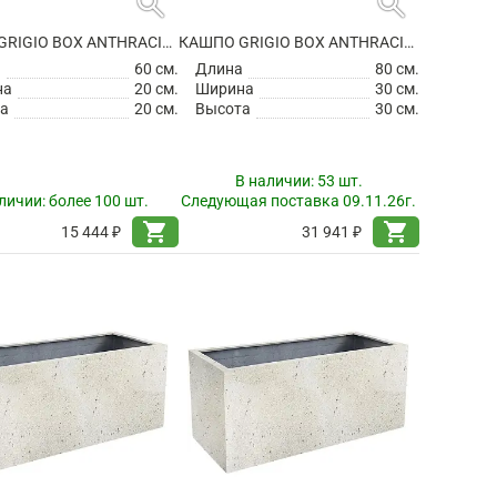
search
search
КАШПО GRIGIO BOX ANTHRACITE
КАШПО GRIGIO BOX ANTHRACITE
а
60 см.
Длина
80 см.
на
20 см.
Ширина
30 см.
а
20 см.
Высота
30 см.
В наличии:
53 шт.
личии:
более 100 шт.
Следующая поставка 09.11.26г.
shopping_cart
shopping_cart
15 444 ₽
31 941 ₽