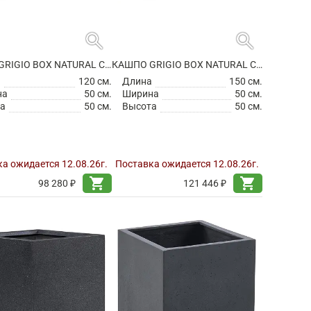
search
search
КАШПО GRIGIO BOX NATURAL CONCRETE
КАШПО GRIGIO BOX NATURAL CONCRETE
а
120 см.
Длина
150 см.
на
50 см.
Ширина
50 см.
а
50 см.
Высота
50 см.
а ожидается 12.08.26г.
Поставка ожидается 12.08.26г.
shopping_cart
shopping_cart
98 280 ₽
121 446 ₽