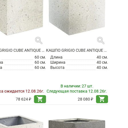
search
search
КАШПО GRIGIO CUBE ANTIQUE WHITE НА КОЛЕСИКАХ
КАШПО GRIGIO CUBE ANTIQUE WHITE
а
60 см.
Длина
40 см.
на
60 см.
Ширина
40 см.
а
60 см.
Высота
40 см.
В наличии:
27 шт.
а ожидается 12.08.26г.
Следующая поставка 12.08.26г.
shopping_cart
shopping_cart
78 624 ₽
28 080 ₽