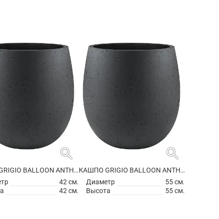
search
search
КАШПО GRIGIO BALLOON ANTHRACITE
КАШПО GRIGIO BALLOON ANTHRACITE
етр
42 см.
Диаметр
55 см.
а
42 см.
Высота
55 см.