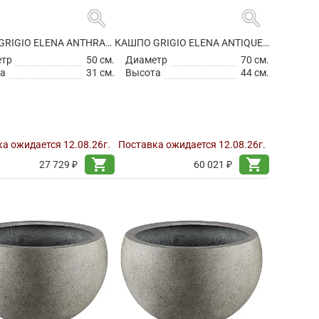
search
search
КАШПО GRIGIO ELENA ANTHRACITE
КАШПО GRIGIO ELENA ANTIQUE WHITE
етр
50 см.
Диаметр
70 см.
а
31 см.
Высота
44 см.
а ожидается 12.08.26г.
Поставка ожидается 12.08.26г.
shopping_cart
shopping_cart
27 729 ₽
60 021 ₽