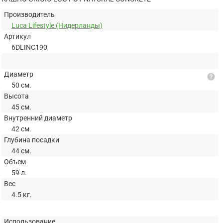
Производитель
Luca Lifestyle (Нидерланды)
Артикул
6DLINC190
Диаметр
help
50 см.
Высота
45 см.
Внутренний диаметр
42 см.
Глубина посадки
44 см.
Объем
59 л.
Вес
4.5 кг.
Использование