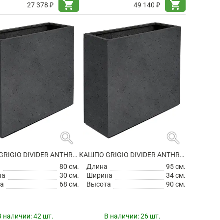
shopping_cart
shopping_cart
27 378 ₽
49 140 ₽
search
search
КАШПО GRIGIO DIVIDER ANTHRACITE НА КОЛЕСИКАХ
КАШПО GRIGIO DIVIDER ANTHRACITE НА КОЛЕСИКАХ
а
80 см.
Длина
95 см.
на
30 см.
Ширина
34 см.
а
68 см.
Высота
90 см.
В наличии:
42 шт.
В наличии:
26 шт.