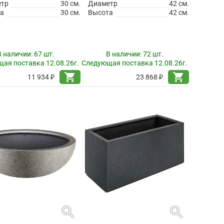
етр
30 см.
Диаметр
42 см.
а
30 см.
Высота
42 см.
В наличии:
67 шт.
В наличии:
72 шт.
ая поставка 12.08.26г.
Следующая поставка 12.08.26г.
shopping_cart
shopping_cart
11 934 ₽
23 868 ₽
search
search