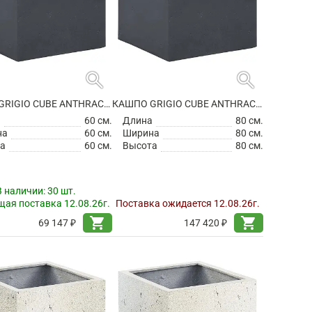
search
search
КАШПО GRIGIO CUBE ANTHRACITE
КАШПО GRIGIO CUBE ANTHRACITE
а
60 см.
Длина
80 см.
на
60 см.
Ширина
80 см.
а
60 см.
Высота
80 см.
В наличии:
30 шт.
ая поставка 12.08.26г.
Поставка ожидается 12.08.26г.
shopping_cart
shopping_cart
69 147 ₽
147 420 ₽