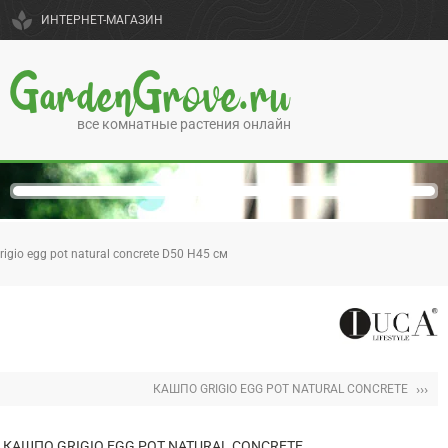
spa
ИНТЕРНЕТ-МАГАЗИН
GardenGrove.ru
все комнатные растения онлайн
igio egg pot natural concrete D50 H45 см
›››
КАШПО GRIGIO EGG POT NATURAL CONCRETE
КАШПО GRIGIO EGG POT NATURAL CONCRETE