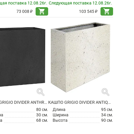
ая поставка 12.08.26г.
Следующая поставка 12.08.26г.
shopping_cart
shopping_cart
73 008 ₽
103 545 ₽
search
search
КАШПО GRIGIO DIVIDER ANTHRACITE
КАШПО GRIGIO DIVIDER ANTIQUE WHITE НА КОЛЕСИКАХ
а
80 см.
Длина
95 см.
на
30 см.
Ширина
34 см.
а
68 см.
Высота
90 см.