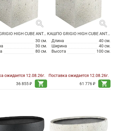
search
search
КАШПО GRIGIO HIGH CUBE ANTIQUE WHITE
КАШПО GRIGIO HIGH CUBE ANTIQUE WHITE
а
30 см.
Длина
40 см.
на
30 см.
Ширина
40 см.
а
80 см.
Высота
100 см.
а ожидается 12.08.26г.
Поставка ожидается 12.08.26г.
shopping_cart
shopping_cart
36 855 ₽
61 776 ₽