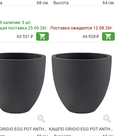
а
68 см.
Высота
64 см.
В наличии:
3 шт.
ая поставка 25.09.26г.
Поставка ожидается 12.08.26г.
shopping_cart
shopping_cart
63 531 ₽
44 928 ₽
search
search
КАШПО GRIGIO EGG POT ANTHRACITE
КАШПО GRIGIO EGG POT ANTHRACITE