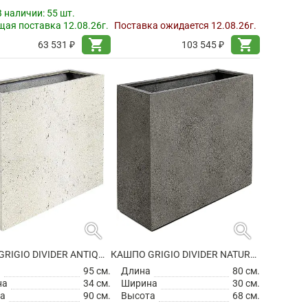
В наличии:
55 шт.
ая поставка 12.08.26г.
Поставка ожидается 12.08.26г.
shopping_cart
shopping_cart
63 531 ₽
103 545 ₽
search
search
КАШПО GRIGIO DIVIDER ANTIQUE WHITE
КАШПО GRIGIO DIVIDER NATURAL CONCRETE НА КОЛЕСИКАХ
а
95 см.
Длина
80 см.
на
34 см.
Ширина
30 см.
а
90 см.
Высота
68 см.