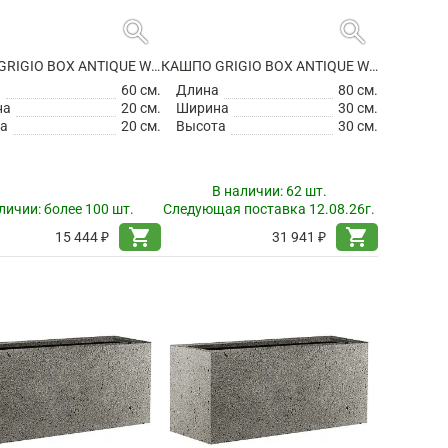
search
search
КАШПО GRIGIO BOX ANTIQUE WHITE
КАШПО GRIGIO BOX ANTIQUE WHITE
а
60 см.
Длина
80 см.
на
20 см.
Ширина
30 см.
а
20 см.
Высота
30 см.
В наличии:
62 шт.
личии:
более 100 шт.
Следующая поставка 12.08.26г.
shopping_cart
shopping_cart
15 444 ₽
31 941 ₽