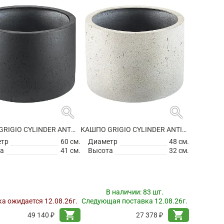
search
search
КАШПО GRIGIO CYLINDER ANTHRACITE
КАШПО GRIGIO CYLINDER ANTIQUE WHITE
етр
60 см.
Диаметр
48 см.
а
41 см.
Высота
32 см.
В наличии:
83 шт.
а ожидается 12.08.26г.
Следующая поставка 12.08.26г.
shopping_cart
shopping_cart
49 140 ₽
27 378 ₽