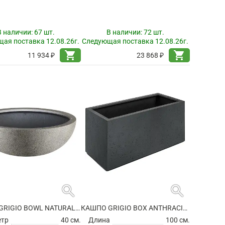
В наличии:
67 шт.
В наличии:
72 шт.
ая поставка 12.08.26г.
Следующая поставка 12.08.26г.
shopping_cart
shopping_cart
11 934 ₽
23 868 ₽
search
search
КАШПО GRIGIO BOWL NATURAL CONCRETE
КАШПО GRIGIO BOX ANTHRACITE НА КОЛЕСИКАХ
етр
40 см.
Длина
100 см.