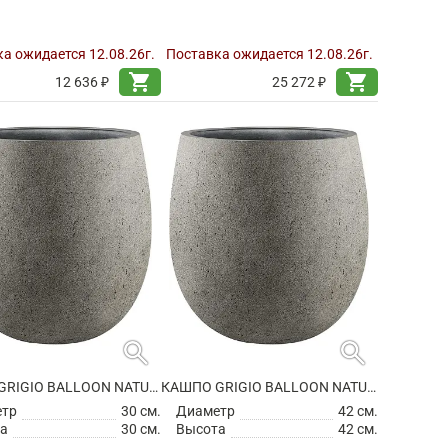
а ожидается 12.08.26г.
Поставка ожидается 12.08.26г.
shopping_cart
shopping_cart
12 636 ₽
25 272 ₽
search
search
КАШПО GRIGIO BALLOON NATURAL CONCRETE
КАШПО GRIGIO BALLOON NATURAL CONCRETE
етр
30 см.
Диаметр
42 см.
а
30 см.
Высота
42 см.