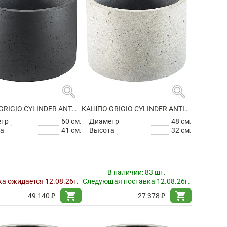
search
search
КАШПО GRIGIO CYLINDER ANTHRACITE
КАШПО GRIGIO CYLINDER ANTIQUE WHITE
етр
60 см.
Диаметр
48 см.
а
41 см.
Высота
32 см.
В наличии:
83 шт.
а ожидается 12.08.26г.
Следующая поставка 12.08.26г.
shopping_cart
shopping_cart
49 140 ₽
27 378 ₽