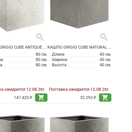
search
search
КАШПО GRIGIO CUBE ANTIQUE WHITE
КАШПО GRIGIO CUBE NATURAL CONCRETE НА КОЛЕСИКАХ
а
80 см.
Длина
40 см.
на
80 см.
Ширина
40 см.
а
80 см.
Высота
40 см.
а ожидается 12.08.26г.
Поставка ожидается 12.08.26г.
shopping_cart
shopping_cart
147 420 ₽
32 292 ₽