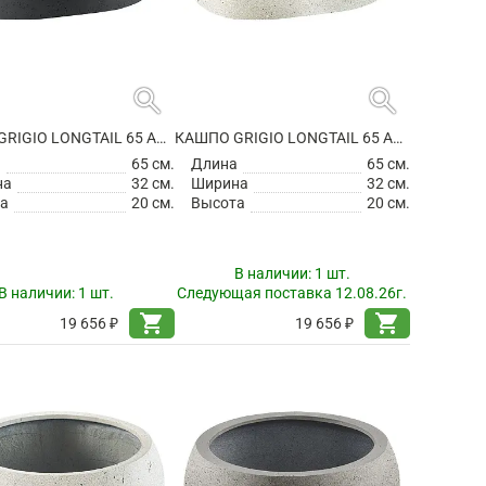
search
search
КАШПО GRIGIO LONGTAIL 65 ANTHRACITE
КАШПО GRIGIO LONGTAIL 65 ANTIQUE WHITE
а
65 см.
Длина
65 см.
на
32 см.
Ширина
32 см.
а
20 см.
Высота
20 см.
В наличии:
1 шт.
В наличии:
1 шт.
Следующая поставка 12.08.26г.
shopping_cart
shopping_cart
19 656 ₽
19 656 ₽