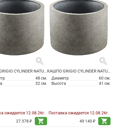
search
search
КАШПО GRIGIO CYLINDER NATURAL CONCRETE
КАШПО GRIGIO CYLINDER NATURAL CONCRETE
етр
48 см.
Диаметр
60 см.
а
32 см.
Высота
41 см.
а ожидается 12.08.26г.
Поставка ожидается 12.08.26г.
shopping_cart
shopping_cart
27 378 ₽
49 140 ₽