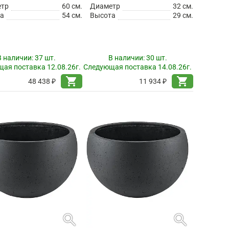
етр
60 см.
Диаметр
32 см.
а
54 см.
Высота
29 см.
В наличии:
37 шт.
В наличии:
30 шт.
ая поставка 12.08.26г.
Следующая поставка 14.08.26г.
shopping_cart
shopping_cart
48 438 ₽
11 934 ₽
search
search