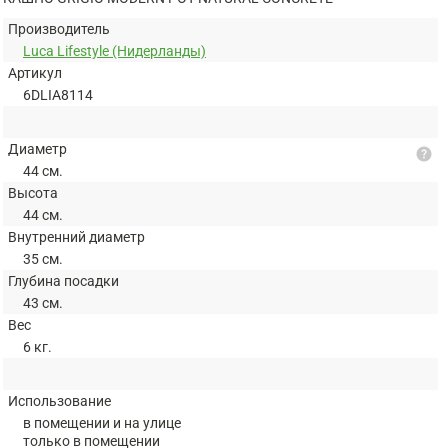
Производитель
Luca Lifestyle (Нидерланды)
Артикул
6DLIA8114
Диаметр
help
44 см.
Высота
44 см.
Внутренний диаметр
35 см.
Глубина посадки
43 см.
Вес
6 кг.
Использование
в помещении и на улице
только в помещении