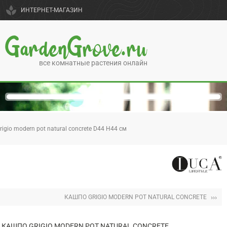
spa
ИНТЕРНЕТ-МАГАЗИН
GardenGrove.ru
все комнатные растения онлайн
igio modern pot natural concrete D44 H44 см
›››
КАШПО GRIGIO MODERN POT NATURAL CONCRETE
КАШПО GRIGIO MODERN POT NATURAL CONCRETE