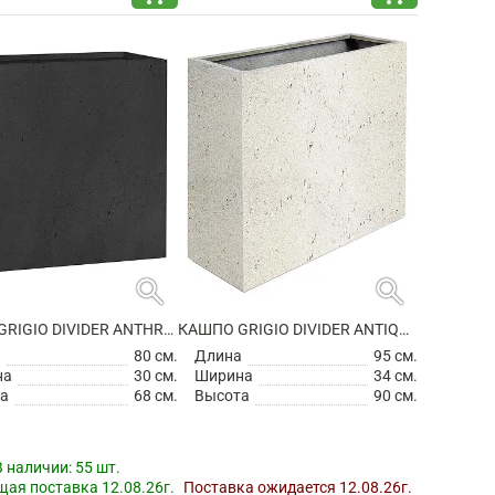
search
search
КАШПО GRIGIO DIVIDER ANTHRACITE
КАШПО GRIGIO DIVIDER ANTIQUE WHITE НА КОЛЕСИКАХ
а
80 см.
Длина
95 см.
на
30 см.
Ширина
34 см.
а
68 см.
Высота
90 см.
В наличии:
55 шт.
ая поставка 12.08.26г.
Поставка ожидается 12.08.26г.