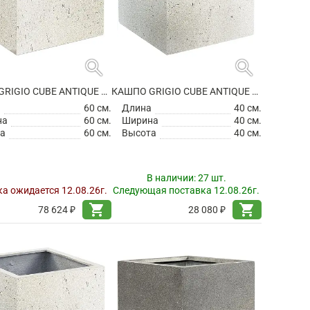
search
search
КАШПО GRIGIO CUBE ANTIQUE WHITE НА КОЛЕСИКАХ
КАШПО GRIGIO CUBE ANTIQUE WHITE
а
60 см.
Длина
40 см.
на
60 см.
Ширина
40 см.
а
60 см.
Высота
40 см.
В наличии:
27 шт.
а ожидается 12.08.26г.
Следующая поставка 12.08.26г.
shopping_cart
shopping_cart
78 624 ₽
28 080 ₽