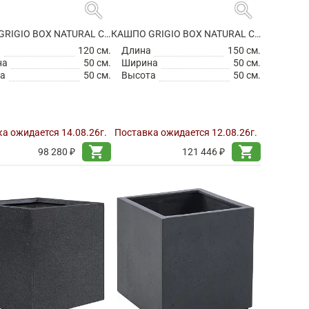
search
search
КАШПО GRIGIO BOX NATURAL CONCRETE
КАШПО GRIGIO BOX NATURAL CONCRETE
а
120 см.
Длина
150 см.
на
50 см.
Ширина
50 см.
а
50 см.
Высота
50 см.
а ожидается 14.08.26г.
Поставка ожидается 12.08.26г.
shopping_cart
shopping_cart
98 280 ₽
121 446 ₽