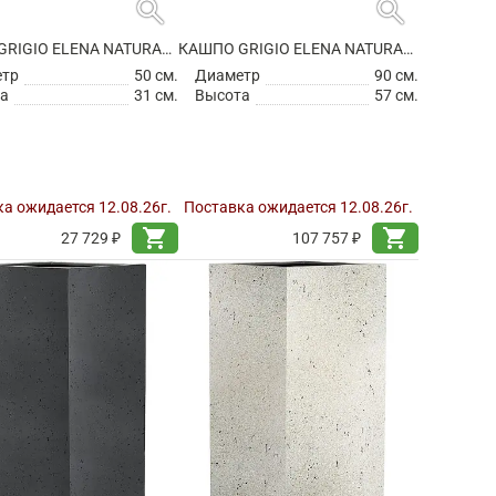
search
search
КАШПО GRIGIO ELENA NATURAL CONCRETE
КАШПО GRIGIO ELENA NATURAL CONCRETE
етр
50 см.
Диаметр
90 см.
а
31 см.
Высота
57 см.
а ожидается 12.08.26г.
Поставка ожидается 12.08.26г.
shopping_cart
shopping_cart
27 729 ₽
107 757 ₽