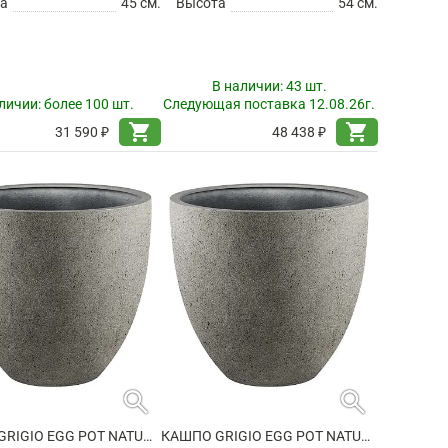
а
45 см.
Высота
54 см.
В наличии:
43 шт.
личии:
более 100 шт.
Следующая поставка 12.08.26г.
shopping_cart
shopping_cart
31 590 ₽
48 438 ₽
search
search
КАШПО GRIGIO EGG POT NATURAL CONCRETE
КАШПО GRIGIO EGG POT NATURAL-CONCRETE