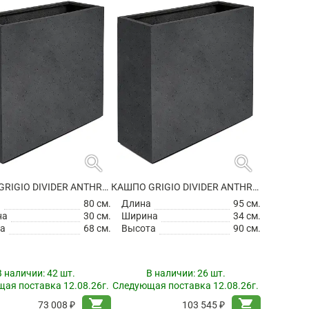
search
search
КАШПО GRIGIO DIVIDER ANTHRACITE НА КОЛЕСИКАХ
КАШПО GRIGIO DIVIDER ANTHRACITE НА КОЛЕСИКАХ
а
80 см.
Длина
95 см.
на
30 см.
Ширина
34 см.
а
68 см.
Высота
90 см.
В наличии:
42 шт.
В наличии:
26 шт.
ая поставка 12.08.26г.
Следующая поставка 12.08.26г.
shopping_cart
shopping_cart
73 008 ₽
103 545 ₽