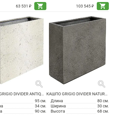
shopping_cart
shopping_cart
63 531 ₽
103 545 ₽
search
search
КАШПО GRIGIO DIVIDER ANTIQUE WHITE
КАШПО GRIGIO DIVIDER NATURAL CONCRETE НА КОЛЕСИКАХ
а
95 см.
Длина
80 см.
на
34 см.
Ширина
30 см.
а
90 см.
Высота
68 см.