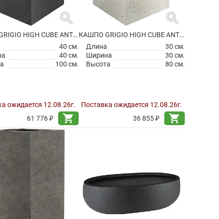
search
search
КАШПО GRIGIO HIGH CUBE ANTHRACITE
КАШПО GRIGIO HIGH CUBE ANTIQUE WHITE
а
40 см.
Длина
30 см.
на
40 см.
Ширина
30 см.
а
100 см.
Высота
80 см.
а ожидается 12.08.26г.
Поставка ожидается 12.08.26г.
shopping_cart
shopping_cart
61 776 ₽
36 855 ₽