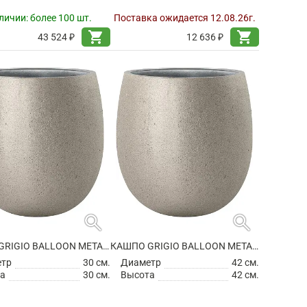
личии:
более 100 шт.
Поставка ожидается 12.08.26г.
shopping_cart
shopping_cart
43 524 ₽
12 636 ₽
search
search
КАШПО GRIGIO BALLOON METALLIC CHAMPAGNE
КАШПО GRIGIO BALLOON METALLIC CHAMPAGNE
етр
30 см.
Диаметр
42 см.
а
30 см.
Высота
42 см.