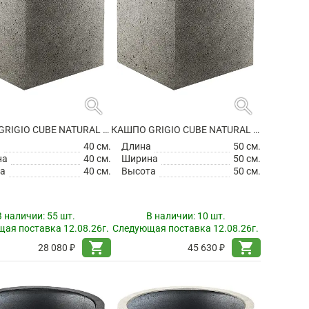
search
search
КАШПО GRIGIO CUBE NATURAL CONCRETE
КАШПО GRIGIO CUBE NATURAL CONCRETE
а
40 см.
Длина
50 см.
на
40 см.
Ширина
50 см.
а
40 см.
Высота
50 см.
В наличии:
55 шт.
В наличии:
10 шт.
ая поставка 12.08.26г.
Следующая поставка 12.08.26г.
shopping_cart
shopping_cart
28 080 ₽
45 630 ₽