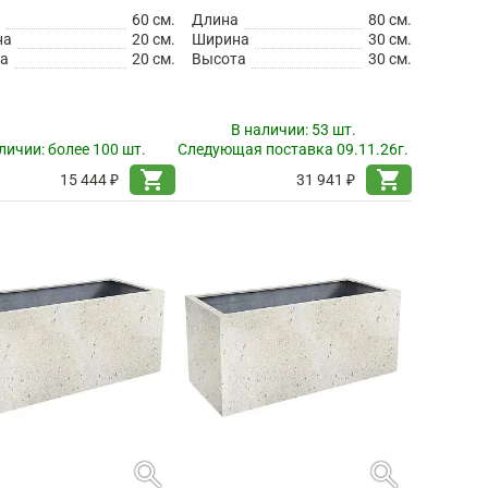
а
60 см.
Длина
80 см.
на
20 см.
Ширина
30 см.
а
20 см.
Высота
30 см.
В наличии:
53 шт.
личии:
более 100 шт.
Следующая поставка 09.11.26г.
shopping_cart
shopping_cart
15 444 ₽
31 941 ₽
search
search