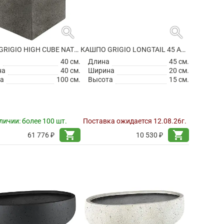
search
search
КАШПО GRIGIO HIGH CUBE NATURAL CONCRETE
КАШПО GRIGIO LONGTAIL 45 ANTHRACITE
а
40 см.
Длина
45 см.
на
40 см.
Ширина
20 см.
а
100 см.
Высота
15 см.
личии:
более 100 шт.
Поставка ожидается 12.08.26г.
shopping_cart
shopping_cart
61 776 ₽
10 530 ₽