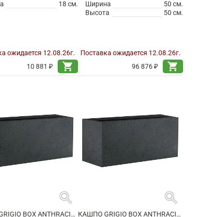
а
18 см.
Ширина
50 см.
Высота
50 см.
а ожидается 12.08.26г.
Поставка ожидается 12.08.26г.
shopping_cart
shopping_cart
10 881 ₽
96 876 ₽
search
search
КАШПО GRIGIO BOX ANTHRACITE
КАШПО GRIGIO BOX ANTHRACITE