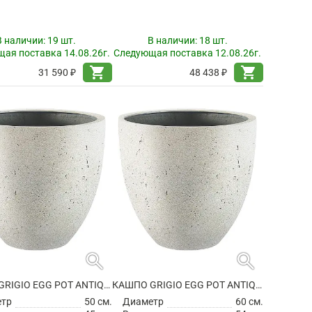
В наличии:
19 шт.
В наличии:
18 шт.
ая поставка 14.08.26г.
Следующая поставка 12.08.26г.
shopping_cart
shopping_cart
31 590 ₽
48 438 ₽
search
search
КАШПО GRIGIO EGG POT ANTIQUE WHITE
КАШПО GRIGIO EGG POT ANTIQUE WHITE
етр
50 см.
Диаметр
60 см.