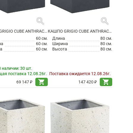
search
search
КАШПО GRIGIO CUBE ANTHRACITE
КАШПО GRIGIO CUBE ANTHRACITE
а
60 см.
Длина
80 см.
на
60 см.
Ширина
80 см.
а
60 см.
Высота
80 см.
В наличии:
30 шт.
ая поставка 12.08.26г.
Поставка ожидается 12.08.26г.
shopping_cart
shopping_cart
69 147 ₽
147 420 ₽