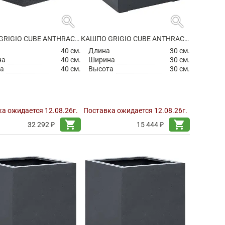
search
search
КАШПО GRIGIO CUBE ANTHRACITE НА КОЛЕСИКАХ
КАШПО GRIGIO CUBE ANTHRACITE
а
40 см.
Длина
30 см.
на
40 см.
Ширина
30 см.
а
40 см.
Высота
30 см.
а ожидается 12.08.26г.
Поставка ожидается 12.08.26г.
shopping_cart
shopping_cart
32 292 ₽
15 444 ₽