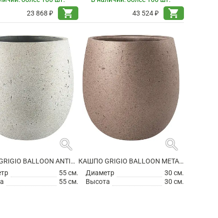
shopping_cart
shopping_cart
23 868 ₽
43 524 ₽
search
search
КАШПО GRIGIO BALLOON ANTIQUE WHITE
КАШПО GRIGIO BALLOON METALLIC BRONZE
етр
55 см.
Диаметр
30 см.
а
55 см.
Высота
30 см.