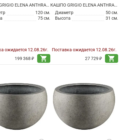
КАШПО GRIGIO ELENA ANTHRACITE
КАШПО GRIGIO ELENA ANTHRACITE
етр
120 см.
Диаметр
50 см.
а
75 см.
Высота
31 см.
а ожидается 12.08.26г.
Поставка ожидается 12.08.26г.
shopping_cart
shopping_cart
199 368 ₽
27 729 ₽