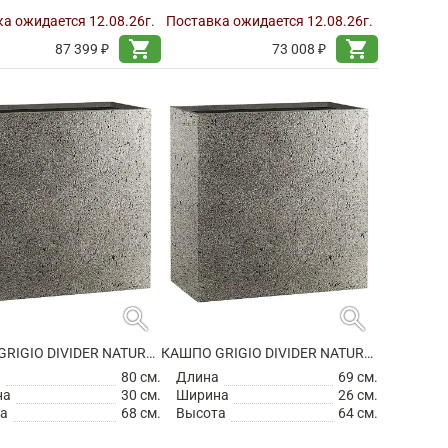
а ожидается 12.08.26г.
Поставка ожидается 12.08.26г.
shopping_cart
shopping_cart
87 399 ₽
73 008 ₽
search
search
КАШПО GRIGIO DIVIDER NATURAL CONCRETE
КАШПО GRIGIO DIVIDER NATURAL CONCRETE
а
80 см.
Длина
69 см.
на
30 см.
Ширина
26 см.
а
68 см.
Высота
64 см.