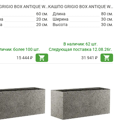
КАШПО GRIGIO BOX ANTIQUE WHITE
КАШПО GRIGIO BOX ANTIQUE WHITE
а
60 см.
Длина
80 см.
на
20 см.
Ширина
30 см.
а
20 см.
Высота
30 см.
В наличии:
62 шт.
личии:
более 100 шт.
Следующая поставка 12.08.26г.
shopping_cart
shopping_cart
15 444 ₽
31 941 ₽