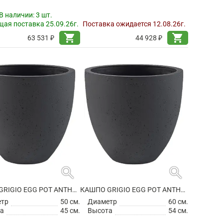
В наличии:
3 шт.
ая поставка 25.09.26г.
Поставка ожидается 12.08.26г.
shopping_cart
shopping_cart
63 531 ₽
44 928 ₽
search
search
КАШПО GRIGIO EGG POT ANTHRACITE
КАШПО GRIGIO EGG POT ANTHRACITE
етр
50 см.
Диаметр
60 см.
а
45 см.
Высота
54 см.