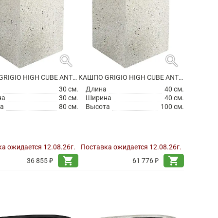
search
search
КАШПО GRIGIO HIGH CUBE ANTIQUE WHITE
КАШПО GRIGIO HIGH CUBE ANTIQUE WHITE
а
30 см.
Длина
40 см.
на
30 см.
Ширина
40 см.
а
80 см.
Высота
100 см.
а ожидается 12.08.26г.
Поставка ожидается 12.08.26г.
shopping_cart
shopping_cart
36 855 ₽
61 776 ₽