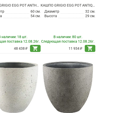
КАШПО GRIGIO EGG POT ANTHRACITE
КАШПО GRIGIO EGG POT ANTIQUE WHITE
етр
60 см.
Диаметр
32 см.
а
54 см.
Высота
29 см.
В наличии:
18 шт.
В наличии:
80 шт.
ая поставка 12.08.26г.
Следующая поставка 12.08.26г.
shopping_cart
shopping_cart
48 438 ₽
11 934 ₽