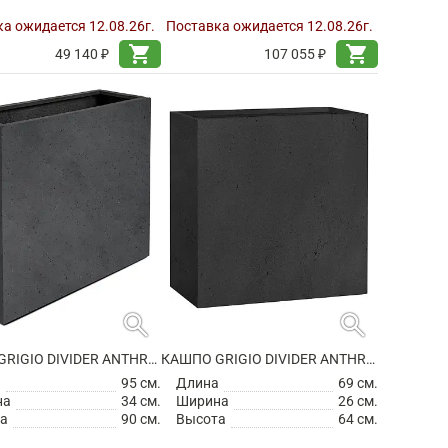
а ожидается 12.08.26г.
Поставка ожидается 12.08.26г.
shopping_cart
shopping_cart
49 140 ₽
107 055 ₽
search
search
КАШПО GRIGIO DIVIDER ANTHRACITE НА КОЛЕСИКАХ
КАШПО GRIGIO DIVIDER ANTHRACITE
а
95 см.
Длина
69 см.
на
34 см.
Ширина
26 см.
а
90 см.
Высота
64 см.