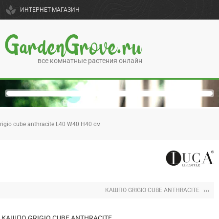
spa
ИНТЕРНЕТ-МАГАЗИН
GardenGrove.ru
все комнатные растения онлайн
igio cube anthracite L40 W40 H40 см
›››
КАШПО GRIGIO CUBE ANTHRACITE
КАШПО GRIGIO CUBE ANTHRACITE