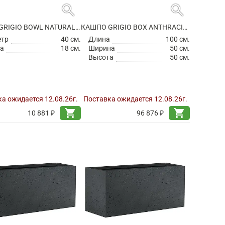
search
search
КАШПО GRIGIO BOWL NATURAL CONCRETE
КАШПО GRIGIO BOX ANTHRACITE НА КОЛЕСИКАХ
етр
40 см.
Длина
100 см.
а
18 см.
Ширина
50 см.
Высота
50 см.
а ожидается 12.08.26г.
Поставка ожидается 12.08.26г.
shopping_cart
shopping_cart
10 881 ₽
96 876 ₽