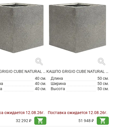
search
search
КАШПО GRIGIO CUBE NATURAL CONCRETE НА КОЛЕСИКАХ
КАШПО GRIGIO CUBE NATURAL CONCRETE НА КОЛЕСИКАХ
а
40 см.
Длина
50 см.
на
40 см.
Ширина
50 см.
а
40 см.
Высота
50 см.
а ожидается 12.08.26г.
Поставка ожидается 12.08.26г.
shopping_cart
shopping_cart
32 292 ₽
51 948 ₽