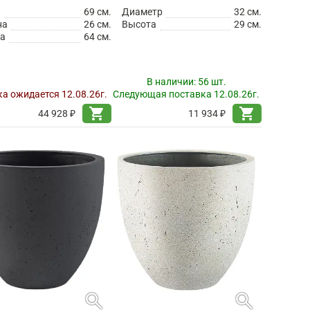
а
69 см.
Диаметр
32 см.
на
26 см.
Высота
29 см.
а
64 см.
В наличии:
56 шт.
а ожидается 12.08.26г.
Следующая поставка 12.08.26г.
shopping_cart
shopping_cart
44 928 ₽
11 934 ₽
search
search