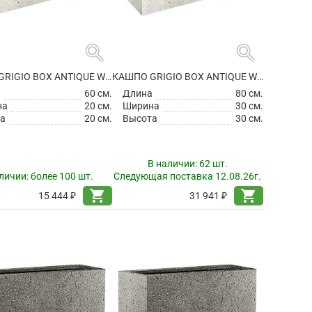
search
search
КАШПО GRIGIO BOX ANTIQUE WHITE
КАШПО GRIGIO BOX ANTIQUE WHITE
а
60 см.
Длина
80 см.
на
20 см.
Ширина
30 см.
а
20 см.
Высота
30 см.
В наличии:
62 шт.
личии:
более 100 шт.
Следующая поставка 12.08.26г.
shopping_cart
shopping_cart
15 444 ₽
31 941 ₽