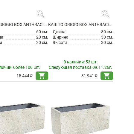
search
search
КАШПО GRIGIO BOX ANTHRACITE
КАШПО GRIGIO BOX ANTHRACITE
а
60 см.
Длина
80 см.
на
20 см.
Ширина
30 см.
а
20 см.
Высота
30 см.
В наличии:
53 шт.
личии:
более 100 шт.
Следующая поставка 09.11.26г.
shopping_cart
shopping_cart
15 444 ₽
31 941 ₽