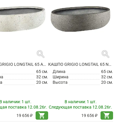
search
search
КАШПО GRIGIO LONGTAIL 65 ANTIQUE WHITE
КАШПО GRIGIO LONGTAIL 65 NATURAL CONCRETE
а
65 см.
Длина
65 см.
на
32 см.
Ширина
32 см.
а
20 см.
Высота
20 см.
В наличии:
1 шт.
В наличии:
1 шт.
ая поставка 12.08.26г.
Следующая поставка 12.08.26г.
shopping_cart
shopping_cart
19 656 ₽
19 656 ₽