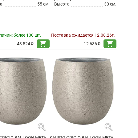
а
55 см.
Высота
30 см.
личии:
более 100 шт.
Поставка ожидается 12.08.26г.
shopping_cart
shopping_cart
43 524 ₽
12 636 ₽
search
search
КАШПО GRIGIO BALLOON METALLIC CHAMPAGNE
КАШПО GRIGIO BALLOON METALLIC CHAMPAGNE