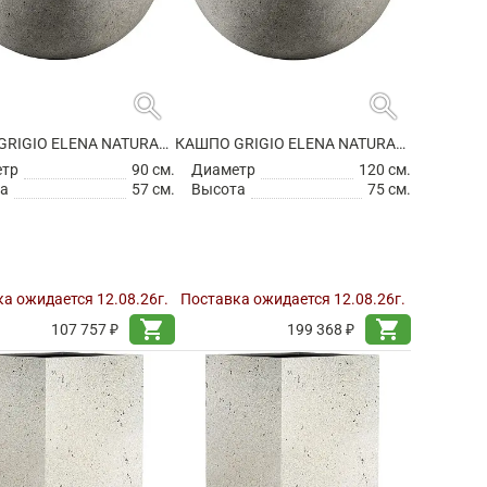
search
search
КАШПО GRIGIO ELENA NATURAL CONCRETE
КАШПО GRIGIO ELENA NATURAL CONCRETE
етр
90 см.
Диаметр
120 см.
а
57 см.
Высота
75 см.
а ожидается 12.08.26г.
Поставка ожидается 12.08.26г.
shopping_cart
shopping_cart
107 757 ₽
199 368 ₽