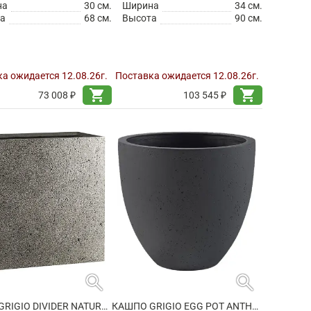
на
30 см.
Ширина
34 см.
а
68 см.
Высота
90 см.
а ожидается 12.08.26г.
Поставка ожидается 12.08.26г.
shopping_cart
shopping_cart
73 008 ₽
103 545 ₽
search
search
КАШПО GRIGIO DIVIDER NATURAL CONCRETE
КАШПО GRIGIO EGG POT ANTHRACITE