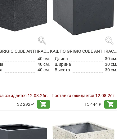
search
search
КАШПО GRIGIO CUBE ANTHRACITE НА КОЛЕСИКАХ
КАШПО GRIGIO CUBE ANTHRACITE
а
40 см.
Длина
30 см.
на
40 см.
Ширина
30 см.
а
40 см.
Высота
30 см.
а ожидается 12.08.26г.
Поставка ожидается 12.08.26г.
shopping_cart
shopping_cart
32 292 ₽
15 444 ₽