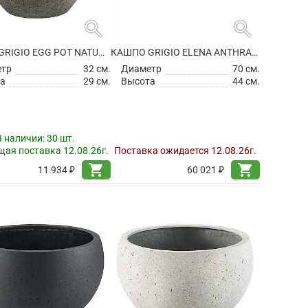
search
search
КАШПО GRIGIO EGG POT NATURAL-CONCRETE
КАШПО GRIGIO ELENA ANTHRACITE
етр
32 см.
Диаметр
70 см.
а
29 см.
Высота
44 см.
В наличии:
30 шт.
ая поставка 12.08.26г.
Поставка ожидается 12.08.26г.
shopping_cart
shopping_cart
11 934 ₽
60 021 ₽