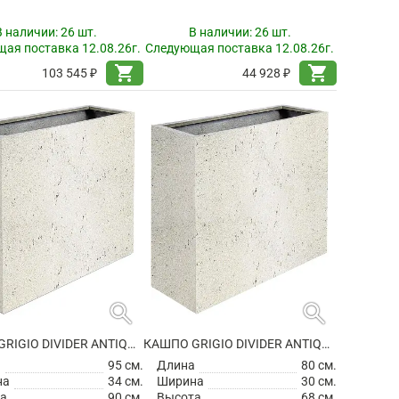
В наличии:
26 шт.
В наличии:
26 шт.
ая поставка 12.08.26г.
Следующая поставка 12.08.26г.
shopping_cart
shopping_cart
103 545 ₽
44 928 ₽
search
search
КАШПО GRIGIO DIVIDER ANTIQUE WHITE НА КОЛЕСИКАХ
КАШПО GRIGIO DIVIDER ANTIQUE WHITE
а
95 см.
Длина
80 см.
на
34 см.
Ширина
30 см.
а
90 см.
Высота
68 см.