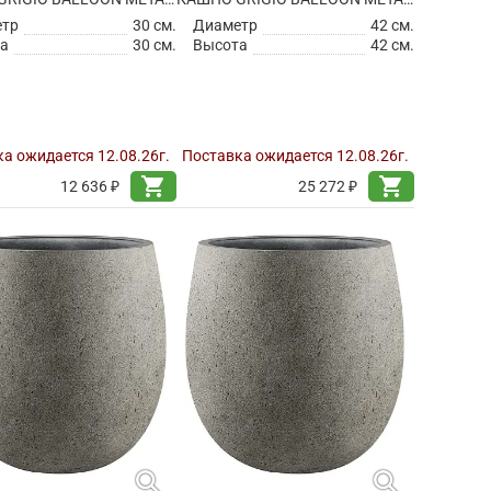
етр
30 см.
Диаметр
42 см.
а
30 см.
Высота
42 см.
а ожидается 12.08.26г.
Поставка ожидается 12.08.26г.
shopping_cart
shopping_cart
12 636 ₽
25 272 ₽
search
search