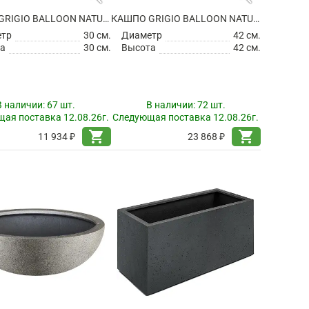
КАШПО GRIGIO BALLOON NATURAL CONCRETE
КАШПО GRIGIO BALLOON NATURAL CONCRETE
етр
30 см.
Диаметр
42 см.
а
30 см.
Высота
42 см.
В наличии:
67 шт.
В наличии:
72 шт.
ая поставка 12.08.26г.
Следующая поставка 12.08.26г.
shopping_cart
shopping_cart
11 934 ₽
23 868 ₽