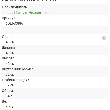
Производитель
Luca Lifestyle (Нидерланды)
Артикул
6DLIAC886
Длина
help
40 см.
Ширина
40 см.
Высота
40 см.
Внутренний размер
32 см.
Глубина посадки
39 см.
Объем
54 л.
Вес
5.5 кг.