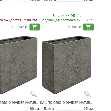
В наличии:
95 шт.
а ожидается 12.08.26г.
Следующая поставка 12.08.26г.
shopping_cart
shopping_cart
103 545 ₽
63 531 ₽
search
search
КАШПО GRIGIO DIVIDER NATURAL CONCRETE НА КОЛЕСИКАХ
КАШПО GRIGIO DIVIDER NATURAL CONCRETE НА КОЛЕСИКАХ
а
80 см.
Длина
95 см.