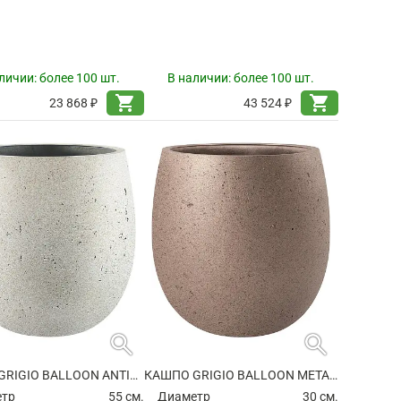
личии:
более 100 шт.
В наличии:
более 100 шт.
shopping_cart
shopping_cart
23 868 ₽
43 524 ₽
search
search
КАШПО GRIGIO BALLOON ANTIQUE WHITE
КАШПО GRIGIO BALLOON METALLIC BRONZE
етр
55 см.
Диаметр
30 см.