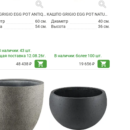
search
search
КАШПО GRIGIO EGG POT ANTIQUE WHITE
КАШПО GRIGIO EGG POT NATURAL CONCRETE
етр
60 см.
Диаметр
40 см.
а
54 см.
Высота
36 см.
В наличии:
43 шт.
ая поставка 12.08.26г.
В наличии:
более 100 шт.
shopping_cart
shopping_cart
48 438 ₽
19 656 ₽