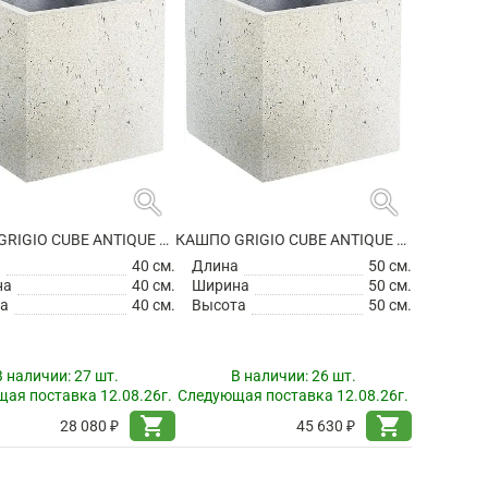
search
search
КАШПО GRIGIO CUBE ANTIQUE WHITE
КАШПО GRIGIO CUBE ANTIQUE WHITE
а
40 см.
Длина
50 см.
на
40 см.
Ширина
50 см.
а
40 см.
Высота
50 см.
В наличии:
27 шт.
В наличии:
26 шт.
ая поставка 12.08.26г.
Следующая поставка 12.08.26г.
shopping_cart
shopping_cart
28 080 ₽
45 630 ₽