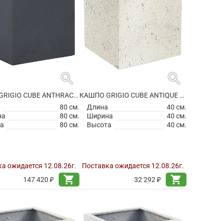
search
search
КАШПО GRIGIO CUBE ANTHRACITE
КАШПО GRIGIO CUBE ANTIQUE WHITE НА КОЛЕСИКАХ
а
80 см.
Длина
40 см.
на
80 см.
Ширина
40 см.
а
80 см.
Высота
40 см.
а ожидается 12.08.26г.
Поставка ожидается 12.08.26г.
shopping_cart
shopping_cart
147 420 ₽
32 292 ₽