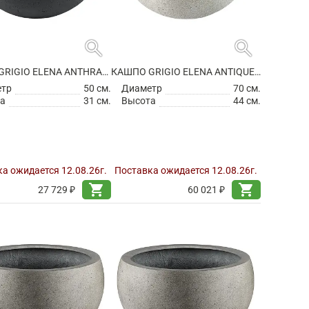
search
search
КАШПО GRIGIO ELENA ANTHRACITE
КАШПО GRIGIO ELENA ANTIQUE WHITE
етр
50 см.
Диаметр
70 см.
а
31 см.
Высота
44 см.
а ожидается 12.08.26г.
Поставка ожидается 12.08.26г.
shopping_cart
shopping_cart
27 729 ₽
60 021 ₽