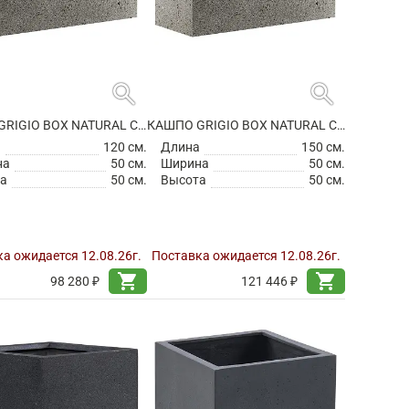
search
search
КАШПО GRIGIO BOX NATURAL CONCRETE
КАШПО GRIGIO BOX NATURAL CONCRETE
а
120 см.
Длина
150 см.
на
50 см.
Ширина
50 см.
а
50 см.
Высота
50 см.
а ожидается 12.08.26г.
Поставка ожидается 12.08.26г.
shopping_cart
shopping_cart
98 280 ₽
121 446 ₽