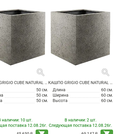
search
search
КАШПО GRIGIO CUBE NATURAL CONCRETE
КАШПО GRIGIO CUBE NATURAL CONCRETE
а
50 см.
Длина
60 см.
на
50 см.
Ширина
60 см.
а
50 см.
Высота
60 см.
В наличии:
10 шт.
В наличии:
2 шт.
ая поставка 12.08.26г.
Следующая поставка 12.08.26г.
shopping_cart
shopping_cart
45 630 ₽
69 147 ₽