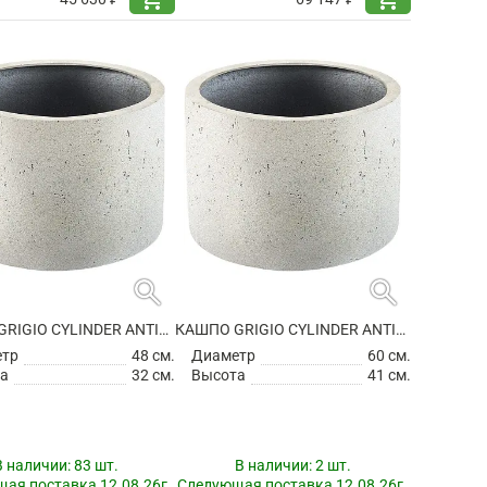
search
search
КАШПО GRIGIO CYLINDER ANTIQUE WHITE
КАШПО GRIGIO CYLINDER ANTIQUE WHITE
етр
48 см.
Диаметр
60 см.
а
32 см.
Высота
41 см.
В наличии:
83 шт.
В наличии:
2 шт.
ая поставка 12.08.26г.
Следующая поставка 12.08.26г.