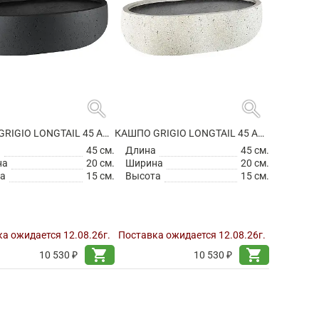
search
search
КАШПО GRIGIO LONGTAIL 45 ANTHRACITE
КАШПО GRIGIO LONGTAIL 45 ANTIQUE WHITE
а
45 см.
Длина
45 см.
на
20 см.
Ширина
20 см.
а
15 см.
Высота
15 см.
а ожидается 12.08.26г.
Поставка ожидается 12.08.26г.
shopping_cart
shopping_cart
10 530 ₽
10 530 ₽