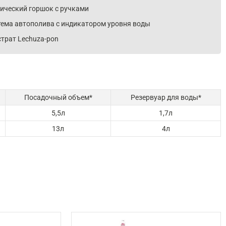
нический горшок с ручками
тема автополива с индикатором уровня воды
трат Lechuza-pon
Посадочный объем*
Резервуар для воды*
5,5л
1,7л
13л
4л