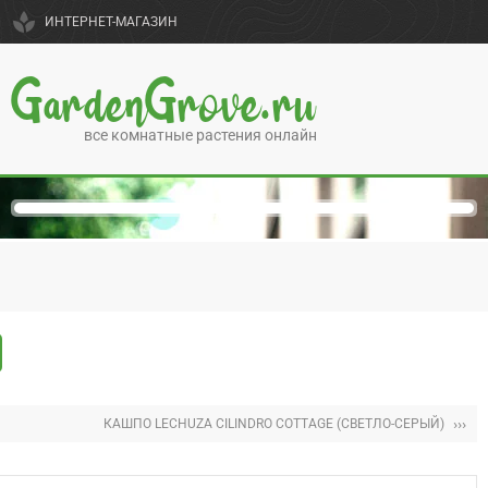
spa
ИНТЕРНЕТ-МАГАЗИН
GardenGrove.ru
все комнатные растения онлайн
›››
КАШПО LECHUZA CILINDRO COTTAGE (СВЕТЛО-СЕРЫЙ)