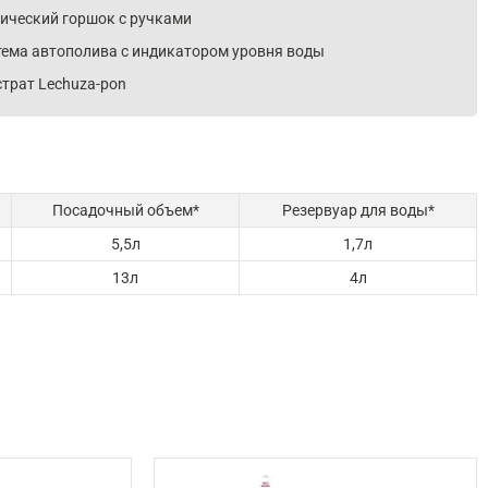
нический горшок с ручками
тема автополива с индикатором уровня воды
трат Lechuza-pon
Посадочный объем*
Резервуар для воды*
5,5л
1,7л
13л
4л