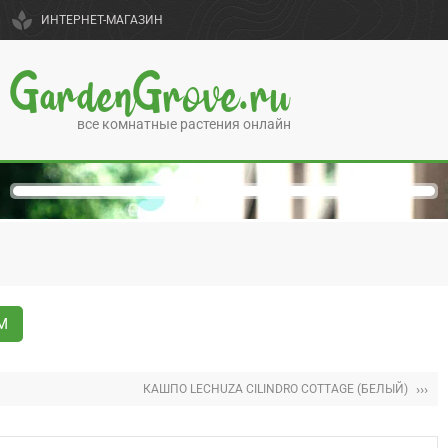
spa
ИНТЕРНЕТ-МАГАЗИН
GardenGrove.ru
все комнатные растения онлайн
М
›››
КАШПО LECHUZA CILINDRO COTTAGE (БЕЛЫЙ)