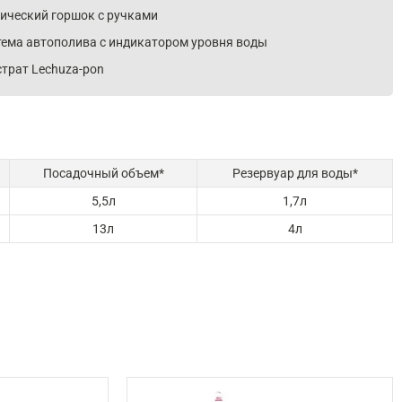
нический горшок с ручками
тема автополива с индикатором уровня воды
трат Lechuza-pon
Посадочный объем*
Резервуар для воды*
5,5л
1,7л
13л
4л