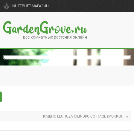
spa
ИНТЕРНЕТ-МАГАЗИН
GardenGrove.ru
все комнатные растения онлайн
›››
КАШПО LECHUZA CILINDRO COTTAGE (МОККО)