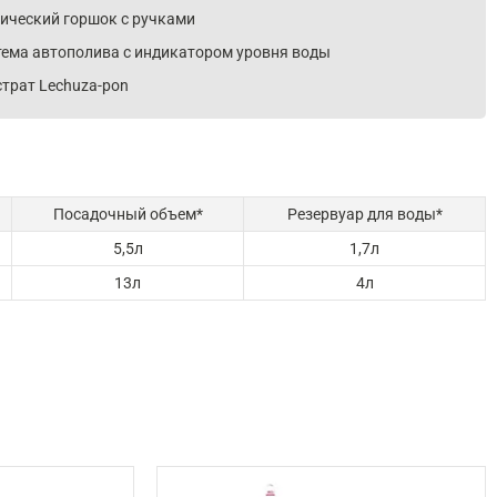
нический горшок с ручками
тема автополива с индикатором уровня воды
трат Lechuza-pon
Посадочный объем*
Резервуар для воды*
5,5л
1,7л
13л
4л