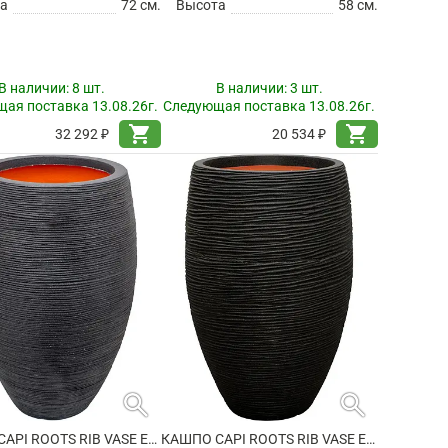
а
72 см.
Высота
58 см.
В наличии:
8 шт.
В наличии:
3 шт.
ая поставка 13.08.26г.
Следующая поставка 13.08.26г.
shopping_cart
shopping_cart
32 292 ₽
20 534 ₽
search
search
КАШПО CAPI ROOTS RIB VASE ELEGANT DELUXE BLACK
КАШПО CAPI ROOTS RIB VASE ELEGANT DELUXE BLACK