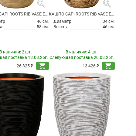
search
search
КАШПО CAPI ROOTS RIB VASE ELEGANT LOW BEIGE
КАШПО CAPI ROOTS RIB VASE ELEGANT LOW BLACK GOLD
етр
46 см.
Диаметр
34 см.
а
58 см.
Высота
46 см.
В наличии:
2 шт.
В наличии:
4 шт.
ая поставка 13.08.26г.
Следующая поставка 20.08.26г.
shopping_cart
shopping_cart
26 325 ₽
13 426 ₽