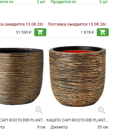
ется по
2 шт.
Продается по
2 шт.
а ожидается 13.08.26г.
Поставка ожидается 13.08.26г.
shopping_cart
shopping_cart
31 590 ₽
1 878 ₽
search
search
КАШПО CAPI ROOTS RIB PLANTER BALL BLACK GOLD
КАШПО CAPI ROOTS RIB PLANTER BALL BLACK GOLD
етр
9 см.
Диаметр
35 см.