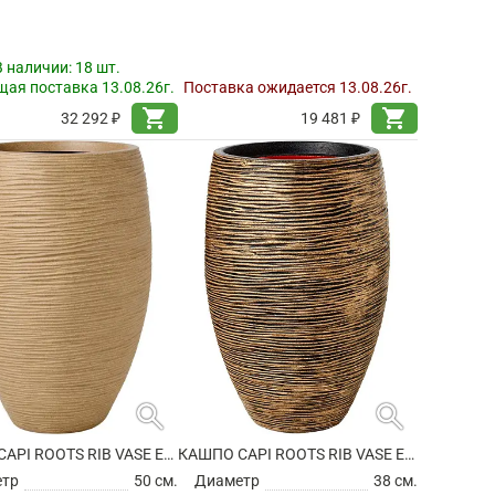
В наличии:
18 шт.
ая поставка 13.08.26г.
Поставка ожидается 13.08.26г.
shopping_cart
shopping_cart
32 292 ₽
19 481 ₽
search
search
КАШПО CAPI ROOTS RIB VASE ELEGANT DELUXE BEIGE
КАШПО CAPI ROOTS RIB VASE ELEGANT DELUXE BLACK GOLD
етр
50 см.
Диаметр
38 см.