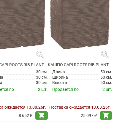
search
search
КАШПО CAPI ROOTS RIB PLANTER SQUARE WARM TAUPE
КАШПО CAPI ROOTS RIB PLANTER SQUARE WARM TAUPE
а
30 см.
Длина
50 см.
на
30 см.
Ширина
50 см.
а
30 см.
Высота
50 см.
ется по
2 шт.
Продается по
2 шт.
а ожидается 13.08.26г.
Поставка ожидается 13.08.26г.
shopping_cart
shopping_cart
8 652 ₽
25 097 ₽