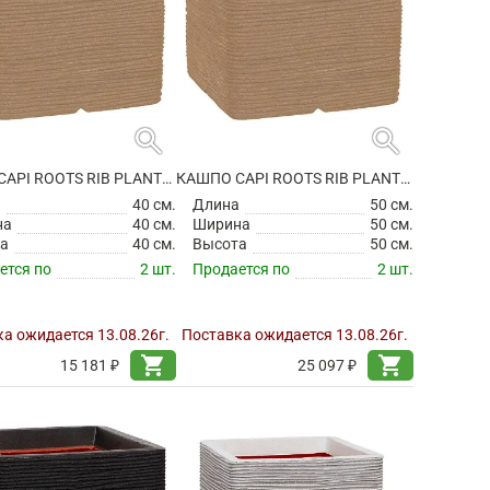
search
search
КАШПО CAPI ROOTS RIB PLANTER SQUARE BEIGE
КАШПО CAPI ROOTS RIB PLANTER SQUARE BEIGE
а
40 см.
Длина
50 см.
на
40 см.
Ширина
50 см.
а
40 см.
Высота
50 см.
ется по
2 шт.
Продается по
2 шт.
а ожидается 13.08.26г.
Поставка ожидается 13.08.26г.
shopping_cart
shopping_cart
15 181 ₽
25 097 ₽