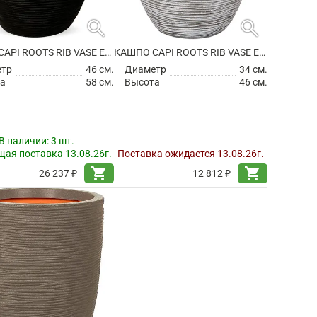
search
search
КАШПО CAPI ROOTS RIB VASE ELEGANT LOW BLACK
КАШПО CAPI ROOTS RIB VASE ELEGANT LOW IVORY
етр
46 см.
Диаметр
34 см.
а
58 см.
Высота
46 см.
В наличии:
3 шт.
ая поставка 13.08.26г.
Поставка ожидается 13.08.26г.
shopping_cart
shopping_cart
26 237 ₽
12 812 ₽