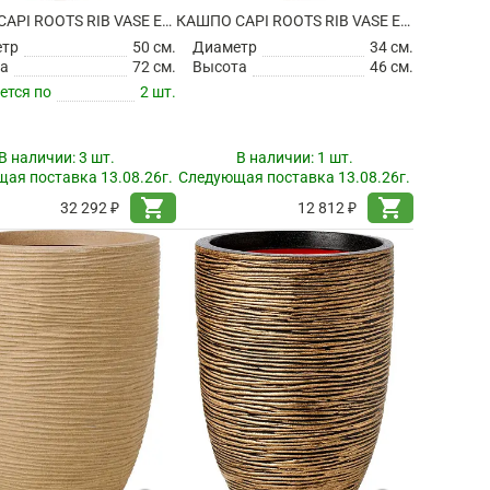
КАШПО CAPI ROOTS RIB VASE ELEGANT DELUXE WARM TAUPE
КАШПО CAPI ROOTS RIB VASE ELEGANT LOW ANTHRACITE
етр
50 см.
Диаметр
34 см.
а
72 см.
Высота
46 см.
ется по
2 шт.
В наличии:
3 шт.
В наличии:
1 шт.
ая поставка 13.08.26г.
Следующая поставка 13.08.26г.
shopping_cart
shopping_cart
32 292 ₽
12 812 ₽