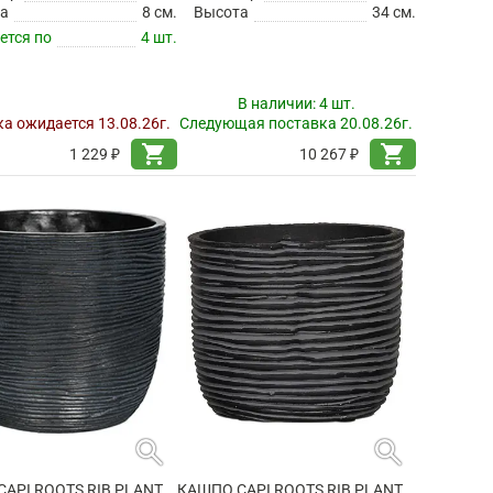
а
8 см.
Высота
34 см.
ется по
4 шт.
В наличии:
4 шт.
а ожидается 13.08.26г.
Следующая поставка 20.08.26г.
shopping_cart
shopping_cart
1 229 ₽
10 267 ₽
search
search
КАШПО CAPI ROOTS RIB PLANTER BALL BLACK
КАШПО CAPI ROOTS RIB PLANTER BALL BLACK