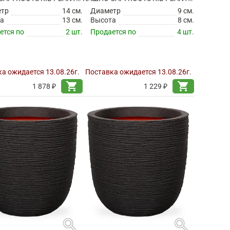
етр
14 см.
Диаметр
9 см.
а
13 см.
Высота
8 см.
ется по
2 шт.
Продается по
4 шт.
а ожидается 13.08.26г.
Поставка ожидается 13.08.26г.
shopping_cart
shopping_cart
1 878 ₽
1 229 ₽
search
search