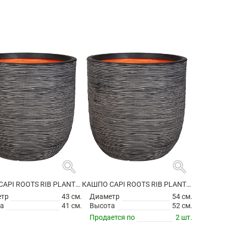
search
search
КАШПО CAPI ROOTS RIB PLANTER BALL ANTHRACITE
КАШПО CAPI ROOTS RIB PLANTER BALL ANTHRACITE
етр
43 см.
Диаметр
54 см.
а
41 см.
Высота
52 см.
Продается по
2 шт.