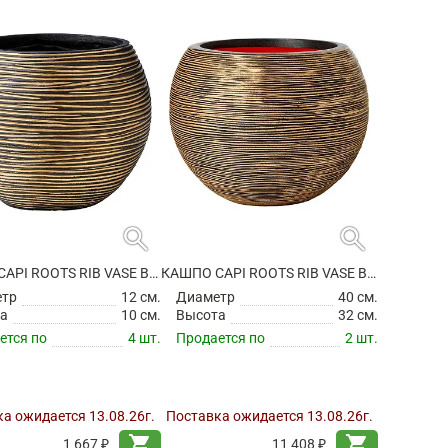
search
search
КАШПО CAPI ROOTS RIB VASE BALL BLACK GOLD
КАШПО CAPI ROOTS RIB VASE BALL BLACK GOLD
етр
12 см.
Диаметр
40 см.
а
10 см.
Высота
32 см.
ется по
4 шт.
Продается по
2 шт.
а ожидается 13.08.26г.
Поставка ожидается 13.08.26г.
shopping_cart
shopping_cart
1 667 ₽
11 408 ₽