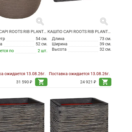
search
search
КАШПО CAPI ROOTS RIB PLANTER BALL WARM TAUPE
КАШПО CAPI ROOTS RIB PLANTER RECTANGLE ANTHRACITE
етр
54 см.
Длина
73 см.
а
52 см.
Ширина
39 см.
Высота
32 см.
ется по
2 шт.
а ожидается 13.08.26г.
Поставка ожидается 13.08.26г.
shopping_cart
shopping_cart
31 590 ₽
24 921 ₽