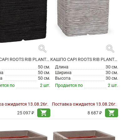
search
search
КАШПО CAPI ROOTS RIB PLANTER SQUARE BLACK
КАШПО CAPI ROOTS RIB PLANTER SQUARE IVORY
а
50 см.
Длина
30 см.
на
50 см.
Ширина
30 см.
а
50 см.
Высота
30 см.
ется по
2 шт.
Продается по
2 шт.
а ожидается 13.08.26г.
Поставка ожидается 13.08.26г.
shopping_cart
shopping_cart
25 097 ₽
8 687 ₽