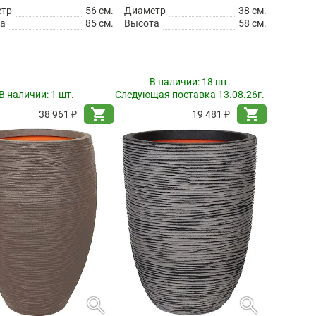
етр
56 см.
Диаметр
38 см.
а
85 см.
Высота
58 см.
В наличии:
18 шт.
В наличии:
1 шт.
Следующая поставка 13.08.26г.
shopping_cart
shopping_cart
38 961 ₽
19 481 ₽
search
search