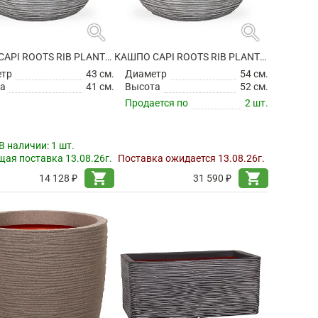
search
search
КАШПО CAPI ROOTS RIB PLANTER BALL IVORY
КАШПО CAPI ROOTS RIB PLANTER BALL IVORY
етр
43 см.
Диаметр
54 см.
а
41 см.
Высота
52 см.
Продается по
2 шт.
В наличии:
1 шт.
ая поставка 13.08.26г.
Поставка ожидается 13.08.26г.
shopping_cart
shopping_cart
14 128 ₽
31 590 ₽