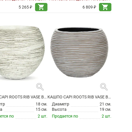
shopping_cart
shopping_cart
5 265 ₽
6 809 ₽
search
search
КАШПО CAPI ROOTS RIB VASE BALL IVORY
КАШПО CAPI ROOTS RIB VASE BALL IVORY
етр
18 см.
Диаметр
21 см.
а
15 см.
Высота
19 см.
ется по
2 шт.
Продается по
2 шт.