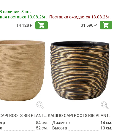
В наличии:
3 шт.
ая поставка 13.08.26г.
Поставка ожидается 13.08.26г.
shopping_cart
shopping_cart
14 128 ₽
31 590 ₽
search
search
КАШПО CAPI ROOTS RIB PLANTER BALL BEIGE
КАШПО CAPI ROOTS RIB PLANTER BALL BLACK GOLD
етр
54 см.
Диаметр
14 см.
а
52 см.
Высота
13 см.