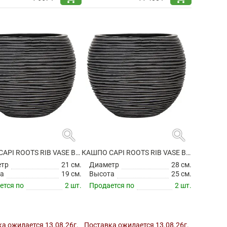
search
search
КАШПО CAPI ROOTS RIB VASE BALL BLACK
КАШПО CAPI ROOTS RIB VASE BALL BLACK
етр
21 см.
Диаметр
28 см.
а
19 см.
Высота
25 см.
ется по
2 шт.
Продается по
2 шт.
а ожидается 13.08.26г.
Поставка ожидается 13.08.26г.