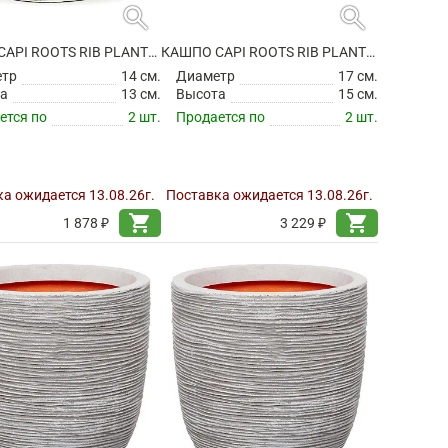
search
search
КАШПО CAPI ROOTS RIB PLANTER BALL IVORY
КАШПО CAPI ROOTS RIB PLANTER BALL IVORY
етр
14 см.
Диаметр
17 см.
а
13 см.
Высота
15 см.
ется по
2 шт.
Продается по
2 шт.
а ожидается 13.08.26г.
Поставка ожидается 13.08.26г.
shopping_cart
shopping_cart
1 878 ₽
3 229 ₽