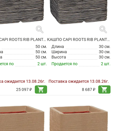
search
search
КАШПО CAPI ROOTS RIB PLANTER SQUARE ANTHRACITE
КАШПО CAPI ROOTS RIB PLANTER SQUARE ANTHRACITE
а
50 см.
Длина
30 см.
на
50 см.
Ширина
30 см.
а
50 см.
Высота
30 см.
ется по
2 шт.
Продается по
2 шт.
а ожидается 13.08.26г.
Поставка ожидается 13.08.26г.
shopping_cart
shopping_cart
25 097 ₽
8 687 ₽