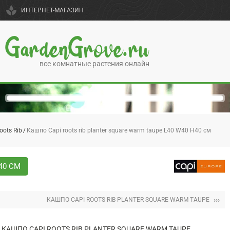
spa
ИНТЕРНЕТ-МАГАЗИН
GardenGrove.ru
все комнатные растения онлайн
oots Rib
Кашпо Capi roots rib planter square warm taupe L40 W40 H40 см
40 СМ
›››
КАШПО CAPI ROOTS RIB PLANTER SQUARE WARM TAUPE
КАШПО CAPI ROOTS RIB PLANTER SQUARE WARM TAUPE