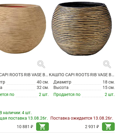
search
search
КАШПО CAPI ROOTS RIB VASE BALL BEIGE
КАШПО CAPI ROOTS RIB VASE BALL BLACK GOLD
етр
40 см.
Диаметр
18 см.
а
32 см.
Высота
15 см.
ется по
2 шт.
Продается по
2 шт.
В наличии:
4 шт.
ая поставка 13.08.26г.
Поставка ожидается 13.08.26г.
shopping_cart
shopping_cart
10 881 ₽
2 931 ₽