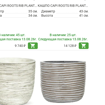
КАШПО CAPI ROOTS RIB PLANTER BALL BLACK
КАШПО CAPI ROOTS RIB PLANTER BALL BLACK
етр
35 см.
Диаметр
43 см.
а
34 см.
Высота
41 см.
В наличии:
45 шт.
В наличии:
25 шт.
ая поставка 13.08.26г.
Следующая поставка 13.08.26г.
shopping_cart
shopping_cart
9 740 ₽
14 128 ₽