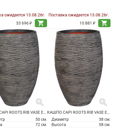
а ожидается 13.08.26г.
Поставка ожидается 13.08.26г.
shopping_cart
shopping_cart
33 696 ₽
10 881 ₽
search
search
КАШПО CAPI ROOTS RIB VASE ELEGANT DELUXE ANTHRACITE
КАШПО CAPI ROOTS RIB VASE ELEGANT DELUXE ANTHRACITE
етр
50 см.
Диаметр
38 см.
а
72 см.
Высота
58 см.