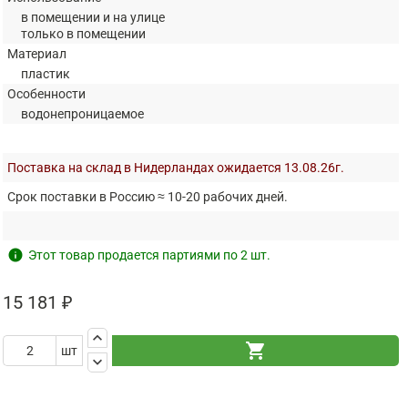
в помещении и на улице
только в помещении
Материал
пластик
Особенности
водонепроницаемое
Поставка на склад в Нидерландах ожидается 13.08.26г.
Срок поставки в Россию ≈ 10-20 рабочих дней.
info
Этот товар продается партиями по 2 шт.
15 181 ₽
keyboard_arrow_up
shopping_cart
шт
keyboard_arrow_down