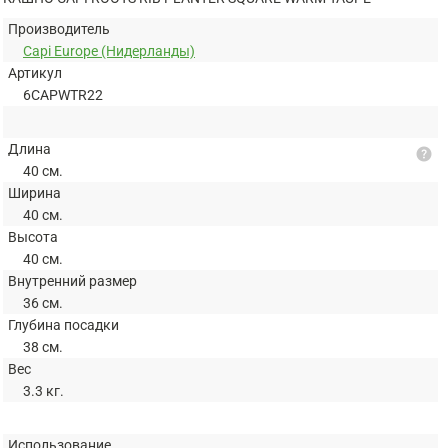
Производитель
Capi Europe (Нидерланды)
Артикул
6CAPWTR22
Длина
help
40 см.
Ширина
40 см.
Высота
40 см.
Внутренний размер
36 см.
Глубина посадки
38 см.
Вес
3.3 кг.
Использование