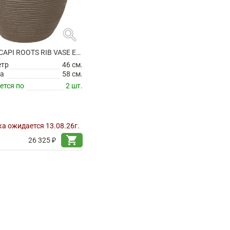
search
КАШПО CAPI ROOTS RIB VASE ELEGANT LOW WARM TAUPE
етр
46 см.
а
58 см.
ется по
2 шт.
а ожидается 13.08.26г.
shopping_cart
26 325 ₽