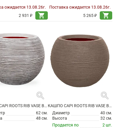
а ожидается 13.08.26г.
Поставка ожидается 13.08.26г.
shopping_cart
shopping_cart
2 931 ₽
5 265 ₽
search
search
КАШПО CAPI ROOTS RIB VASE BALL IVORY
КАШПО CAPI ROOTS RIB VASE BALL WARM TAUPE
етр
62 см.
Диаметр
40 см.
а
48 см.
Высота
32 см.
Продается по
2 шт.