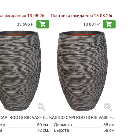
а ожидается 13.08.26г.
Поставка ожидается 13.08.26г.
shopping_cart
shopping_cart
33 696 ₽
10 881 ₽
search
search
КАШПО CAPI ROOTS RIB VASE ELEGANT DELUXE ANTHRACITE
КАШПО CAPI ROOTS RIB VASE ELEGANT DELUXE ANTHRACITE
етр
50 см.
Диаметр
38 см.
а
72 см.
Высота
58 см.