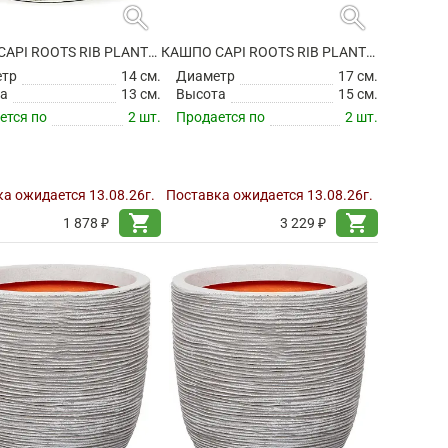
search
search
КАШПО CAPI ROOTS RIB PLANTER BALL IVORY
КАШПО CAPI ROOTS RIB PLANTER BALL IVORY
етр
14 см.
Диаметр
17 см.
а
13 см.
Высота
15 см.
ется по
2 шт.
Продается по
2 шт.
а ожидается 13.08.26г.
Поставка ожидается 13.08.26г.
shopping_cart
shopping_cart
1 878 ₽
3 229 ₽