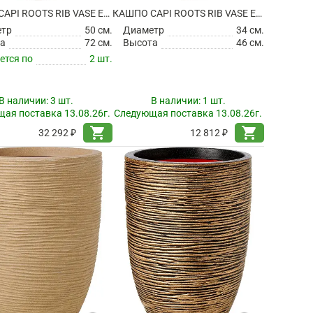
КАШПО CAPI ROOTS RIB VASE ELEGANT DELUXE WARM TAUPE
КАШПО CAPI ROOTS RIB VASE ELEGANT LOW ANTHRACITE
етр
50 см.
Диаметр
34 см.
а
72 см.
Высота
46 см.
ется по
2 шт.
В наличии:
3 шт.
В наличии:
1 шт.
ая поставка 13.08.26г.
Следующая поставка 13.08.26г.
shopping_cart
shopping_cart
32 292 ₽
12 812 ₽