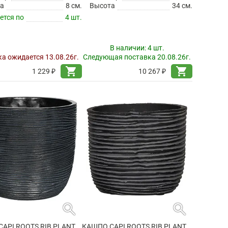
а
8 см.
Высота
34 см.
ется по
4 шт.
В наличии:
4 шт.
а ожидается 13.08.26г.
Следующая поставка 20.08.26г.
shopping_cart
shopping_cart
1 229 ₽
10 267 ₽
search
search
КАШПО CAPI ROOTS RIB PLANTER BALL BLACK
КАШПО CAPI ROOTS RIB PLANTER BALL BLACK