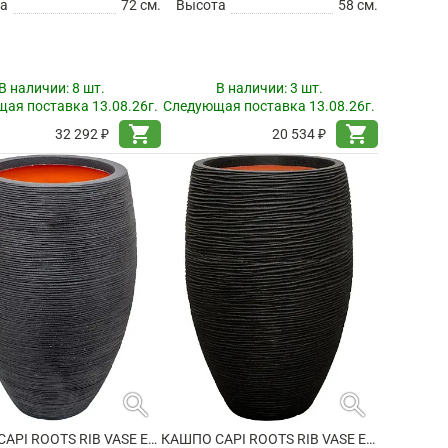
а
72 см.
Высота
58 см.
В наличии:
8 шт.
В наличии:
3 шт.
ая поставка 13.08.26г.
Следующая поставка 13.08.26г.
shopping_cart
shopping_cart
32 292 ₽
20 534 ₽
search
search
КАШПО CAPI ROOTS RIB VASE ELEGANT DELUXE BLACK
КАШПО CAPI ROOTS RIB VASE ELEGANT DELUXE BLACK