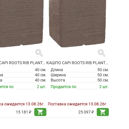
search
search
КАШПО CAPI ROOTS RIB PLANTER SQUARE WARM TAUPE
КАШПО CAPI ROOTS RIB PLANTER SQUARE WARM TAUPE
а
40 см.
Длина
50 см.
на
40 см.
Ширина
50 см.
а
40 см.
Высота
50 см.
ется по
2 шт.
Продается по
2 шт.
а ожидается 13.08.26г.
Поставка ожидается 13.08.26г.
shopping_cart
shopping_cart
15 181 ₽
25 097 ₽