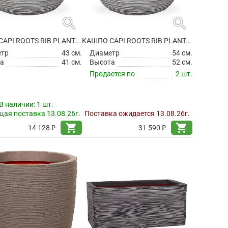
search
search
КАШПО CAPI ROOTS RIB PLANTER BALL IVORY
КАШПО CAPI ROOTS RIB PLANTER BALL IVORY
етр
43 см.
Диаметр
54 см.
а
41 см.
Высота
52 см.
Продается по
2 шт.
В наличии:
1 шт.
ая поставка 13.08.26г.
Поставка ожидается 13.08.26г.
shopping_cart
shopping_cart
14 128 ₽
31 590 ₽