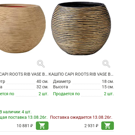
search
search
КАШПО CAPI ROOTS RIB VASE BALL BEIGE
КАШПО CAPI ROOTS RIB VASE BALL BLACK GOLD
етр
40 см.
Диаметр
18 см.
а
32 см.
Высота
15 см.
ется по
2 шт.
Продается по
2 шт.
В наличии:
4 шт.
ая поставка 13.08.26г.
Поставка ожидается 13.08.26г.
shopping_cart
shopping_cart
10 881 ₽
2 931 ₽