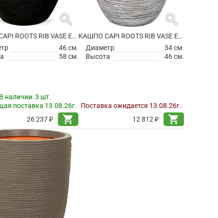
search
search
КАШПО CAPI ROOTS RIB VASE ELEGANT LOW BLACK
КАШПО CAPI ROOTS RIB VASE ELEGANT LOW IVORY
етр
46 см.
Диаметр
34 см.
а
58 см.
Высота
46 см.
В наличии:
3 шт.
ая поставка 13.08.26г.
Поставка ожидается 13.08.26г.
shopping_cart
shopping_cart
26 237 ₽
12 812 ₽