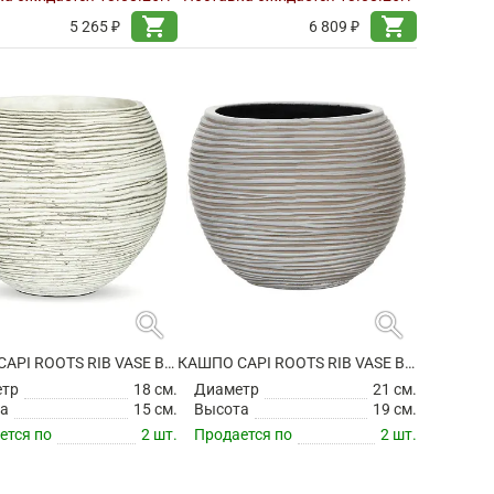
shopping_cart
shopping_cart
5 265 ₽
6 809 ₽
search
search
КАШПО CAPI ROOTS RIB VASE BALL IVORY
КАШПО CAPI ROOTS RIB VASE BALL IVORY
етр
18 см.
Диаметр
21 см.
а
15 см.
Высота
19 см.
ется по
2 шт.
Продается по
2 шт.