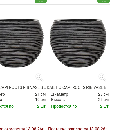
search
search
КАШПО CAPI ROOTS RIB VASE BALL BLACK
КАШПО CAPI ROOTS RIB VASE BALL BLACK
етр
21 см.
Диаметр
28 см.
а
19 см.
Высота
25 см.
ется по
2 шт.
Продается по
2 шт.
а ожидается 13.08.26г.
Поставка ожидается 13.08.26г.