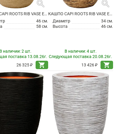
search
search
КАШПО CAPI ROOTS RIB VASE ELEGANT LOW BEIGE
КАШПО CAPI ROOTS RIB VASE ELEGANT LOW BLACK GOLD
етр
46 см.
Диаметр
34 см.
а
58 см.
Высота
46 см.
В наличии:
2 шт.
В наличии:
4 шт.
ая поставка 13.08.26г.
Следующая поставка 20.08.26г.
shopping_cart
shopping_cart
26 325 ₽
13 426 ₽