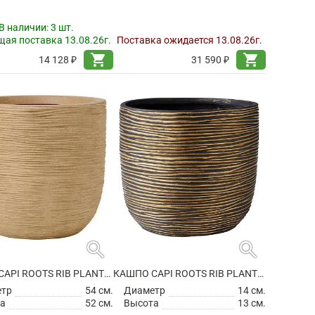
В наличии:
3 шт.
ая поставка 13.08.26г.
Поставка ожидается 13.08.26г.
shopping_cart
shopping_cart
14 128 ₽
31 590 ₽
search
search
КАШПО CAPI ROOTS RIB PLANTER BALL BEIGE
КАШПО CAPI ROOTS RIB PLANTER BALL BLACK GOLD
етр
54 см.
Диаметр
14 см.
а
52 см.
Высота
13 см.