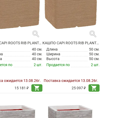
search
search
КАШПО CAPI ROOTS RIB PLANTER SQUARE BEIGE
КАШПО CAPI ROOTS RIB PLANTER SQUARE BEIGE
а
40 см.
Длина
50 см.
на
40 см.
Ширина
50 см.
а
40 см.
Высота
50 см.
ется по
2 шт.
Продается по
2 шт.
а ожидается 13.08.26г.
Поставка ожидается 13.08.26г.
shopping_cart
shopping_cart
15 181 ₽
25 097 ₽