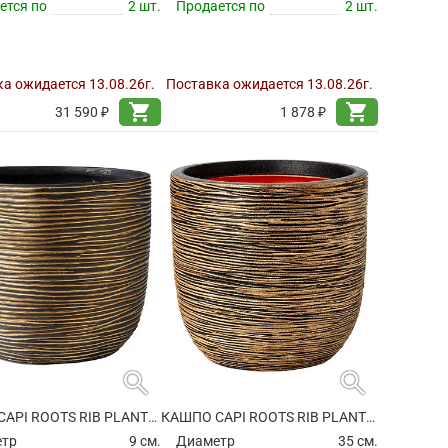
ется по
2 шт.
Продается по
2 шт.
а ожидается 13.08.26г.
Поставка ожидается 13.08.26г.
shopping_cart
shopping_cart
31 590 ₽
1 878 ₽
search
search
КАШПО CAPI ROOTS RIB PLANTER BALL BLACK GOLD
КАШПО CAPI ROOTS RIB PLANTER BALL BLACK GOLD
етр
9 см.
Диаметр
35 см.