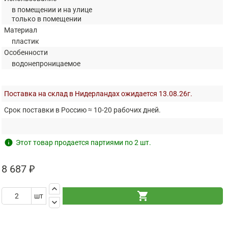
в помещении и на улице
только в помещении
Материал
пластик
Особенности
водонепроницаемое
Поставка на склад в Нидерландах ожидается 13.08.26г.
Срок поставки в Россию ≈ 10-20 рабочих дней.
info
Этот товар продается партиями по 2 шт.
8 687 ₽
keyboard_arrow_up
shopping_cart
шт
keyboard_arrow_down