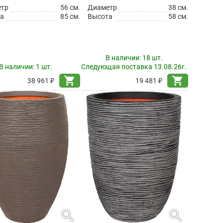
етр
56 см.
Диаметр
38 см.
а
85 см.
Высота
58 см.
В наличии:
18 шт.
В наличии:
1 шт.
Следующая поставка 13.08.26г.
shopping_cart
shopping_cart
38 961 ₽
19 481 ₽
search
search