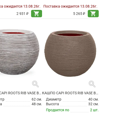
а ожидается 13.08.26г.
Поставка ожидается 13.08.26г.
shopping_cart
shopping_cart
2 931 ₽
5 265 ₽
search
search
КАШПО CAPI ROOTS RIB VASE BALL IVORY
КАШПО CAPI ROOTS RIB VASE BALL WARM TAUPE
етр
62 см.
Диаметр
40 см.
а
48 см.
Высота
32 см.
Продается по
2 шт.