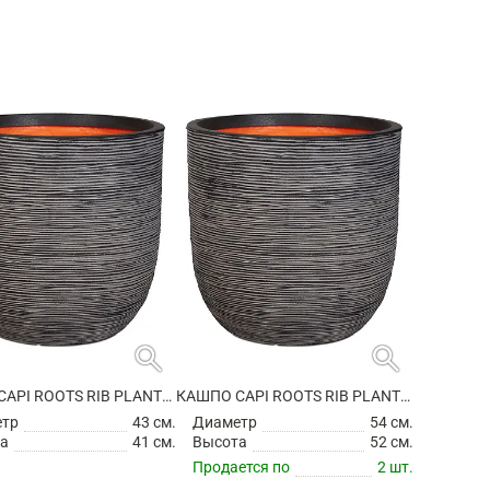
search
search
КАШПО CAPI ROOTS RIB PLANTER BALL ANTHRACITE
КАШПО CAPI ROOTS RIB PLANTER BALL ANTHRACITE
етр
43 см.
Диаметр
54 см.
а
41 см.
Высота
52 см.
Продается по
2 шт.