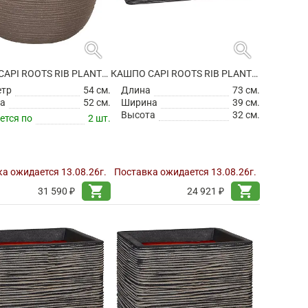
search
search
КАШПО CAPI ROOTS RIB PLANTER BALL WARM TAUPE
КАШПО CAPI ROOTS RIB PLANTER RECTANGLE ANTHRACITE
етр
54 см.
Длина
73 см.
а
52 см.
Ширина
39 см.
Высота
32 см.
ется по
2 шт.
а ожидается 13.08.26г.
Поставка ожидается 13.08.26г.
shopping_cart
shopping_cart
31 590 ₽
24 921 ₽