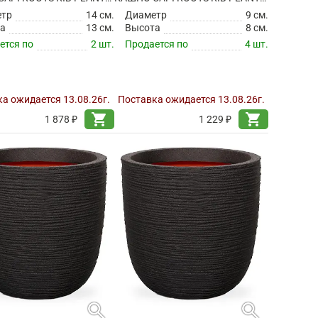
етр
14 см.
Диаметр
9 см.
а
13 см.
Высота
8 см.
ется по
2 шт.
Продается по
4 шт.
а ожидается 13.08.26г.
Поставка ожидается 13.08.26г.
shopping_cart
shopping_cart
1 878 ₽
1 229 ₽
search
search