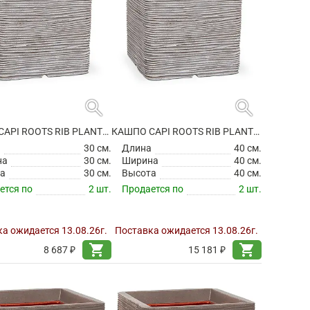
search
search
КАШПО CAPI ROOTS RIB PLANTER SQUARE IVORY
КАШПО CAPI ROOTS RIB PLANTER SQUARE IVORY
а
30 см.
Длина
40 см.
на
30 см.
Ширина
40 см.
а
30 см.
Высота
40 см.
ется по
2 шт.
Продается по
2 шт.
а ожидается 13.08.26г.
Поставка ожидается 13.08.26г.
shopping_cart
shopping_cart
8 687 ₽
15 181 ₽