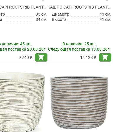
КАШПО CAPI ROOTS RIB PLANTER BALL BLACK
КАШПО CAPI ROOTS RIB PLANTER BALL BLACK
етр
35 см.
Диаметр
43 см.
а
34 см.
Высота
41 см.
В наличии:
45 шт.
В наличии:
25 шт.
ая поставка 20.08.26г.
Следующая поставка 13.08.26г.
shopping_cart
shopping_cart
9 740 ₽
14 128 ₽