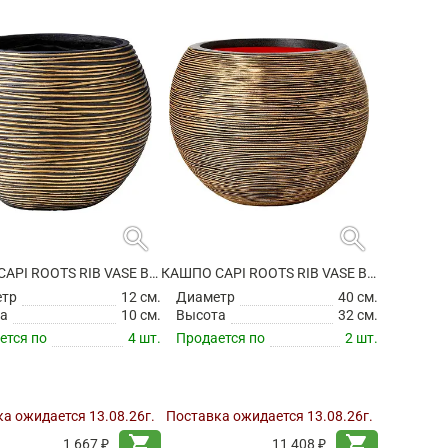
search
search
КАШПО CAPI ROOTS RIB VASE BALL BLACK GOLD
КАШПО CAPI ROOTS RIB VASE BALL BLACK GOLD
етр
12 см.
Диаметр
40 см.
а
10 см.
Высота
32 см.
ется по
4 шт.
Продается по
2 шт.
а ожидается 13.08.26г.
Поставка ожидается 13.08.26г.
shopping_cart
shopping_cart
1 667 ₽
11 408 ₽