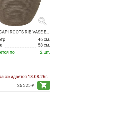
search
КАШПО CAPI ROOTS RIB VASE ELEGANT LOW WARM TAUPE
етр
46 см.
а
58 см.
ется по
2 шт.
а ожидается 13.08.26г.
shopping_cart
26 325 ₽