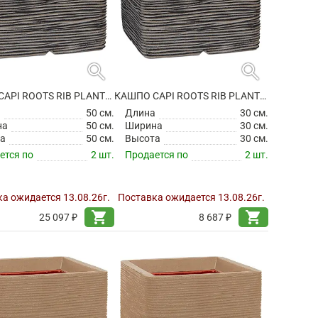
search
search
КАШПО CAPI ROOTS RIB PLANTER SQUARE ANTHRACITE
КАШПО CAPI ROOTS RIB PLANTER SQUARE ANTHRACITE
а
50 см.
Длина
30 см.
на
50 см.
Ширина
30 см.
а
50 см.
Высота
30 см.
ется по
2 шт.
Продается по
2 шт.
а ожидается 13.08.26г.
Поставка ожидается 13.08.26г.
shopping_cart
shopping_cart
25 097 ₽
8 687 ₽