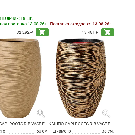
В наличии:
18 шт.
ая поставка 13.08.26г.
Поставка ожидается 13.08.26г.
shopping_cart
shopping_cart
32 292 ₽
19 481 ₽
search
search
КАШПО CAPI ROOTS RIB VASE ELEGANT DELUXE BEIGE
КАШПО CAPI ROOTS RIB VASE ELEGANT DELUXE BLACK GOLD
етр
50 см.
Диаметр
38 см.