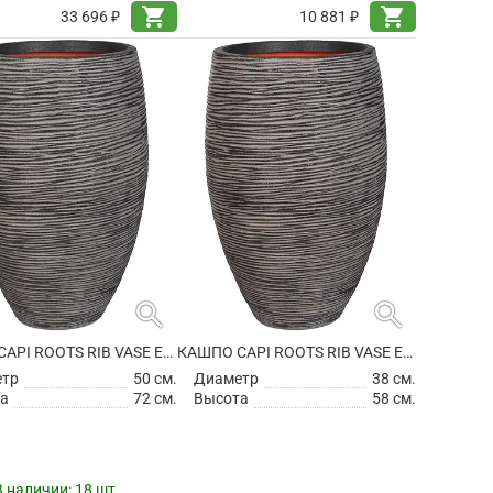
shopping_cart
shopping_cart
33 696 ₽
10 881 ₽
search
search
КАШПО CAPI ROOTS RIB VASE ELEGANT DELUXE ANTHRACITE
КАШПО CAPI ROOTS RIB VASE ELEGANT DELUXE ANTHRACITE
етр
50 см.
Диаметр
38 см.
а
72 см.
Высота
58 см.
В наличии:
18 шт.