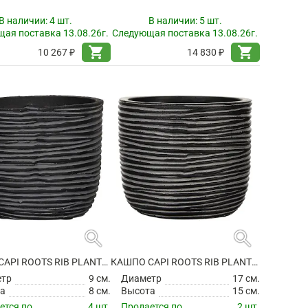
В наличии:
4 шт.
В наличии:
5 шт.
ая поставка 13.08.26г.
Следующая поставка 13.08.26г.
shopping_cart
shopping_cart
10 267 ₽
14 830 ₽
search
search
КАШПО CAPI ROOTS RIB PLANTER BALL BLACK
КАШПО CAPI ROOTS RIB PLANTER BALL BLACK
етр
9 см.
Диаметр
17 см.
а
8 см.
Высота
15 см.
ется по
4 шт.
Продается по
2 шт.