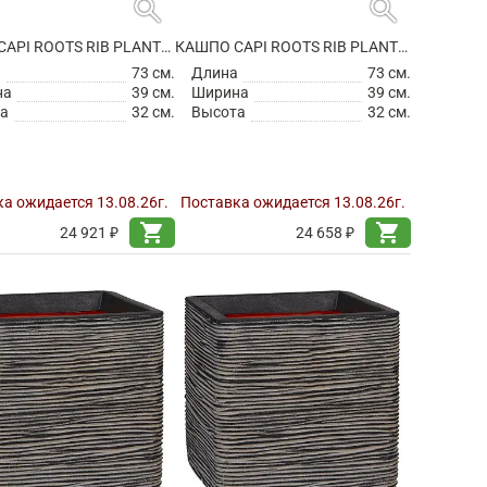
search
search
КАШПО CAPI ROOTS RIB PLANTER RECTANGLE ANTHRACITE
КАШПО CAPI ROOTS RIB PLANTER RECTANGLE BLACK
а
73 см.
Длина
73 см.
на
39 см.
Ширина
39 см.
а
32 см.
Высота
32 см.
а ожидается 13.08.26г.
Поставка ожидается 13.08.26г.
shopping_cart
shopping_cart
24 921 ₽
24 658 ₽