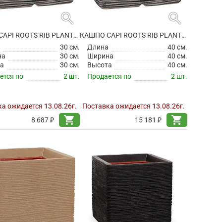
search
search
КАШПО CAPI ROOTS RIB PLANTER SQUARE ANTHRACITE
КАШПО CAPI ROOTS RIB PLANTER SQUARE ANTHRACITE
а
30 см.
Длина
40 см.
на
30 см.
Ширина
40 см.
а
30 см.
Высота
40 см.
ется по
2 шт.
Продается по
2 шт.
а ожидается 13.08.26г.
Поставка ожидается 13.08.26г.
shopping_cart
shopping_cart
8 687 ₽
15 181 ₽