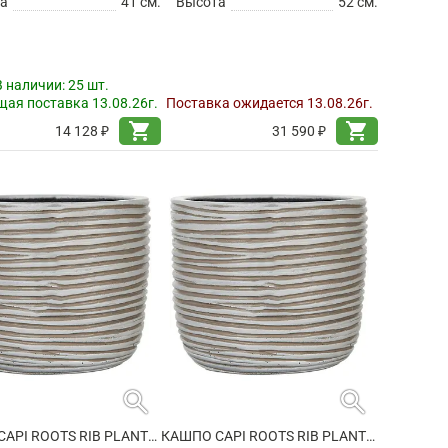
а
41 см.
Высота
52 см.
В наличии:
25 шт.
ая поставка 13.08.26г.
Поставка ожидается 13.08.26г.
shopping_cart
shopping_cart
14 128 ₽
31 590 ₽
search
search
КАШПО CAPI ROOTS RIB PLANTER BALL IVORY
КАШПО CAPI ROOTS RIB PLANTER BALL IVORY