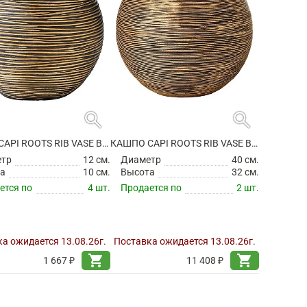
search
search
КАШПО CAPI ROOTS RIB VASE BALL BLACK GOLD
КАШПО CAPI ROOTS RIB VASE BALL BLACK GOLD
етр
12 см.
Диаметр
40 см.
а
10 см.
Высота
32 см.
ется по
4 шт.
Продается по
2 шт.
а ожидается 13.08.26г.
Поставка ожидается 13.08.26г.
shopping_cart
shopping_cart
1 667 ₽
11 408 ₽