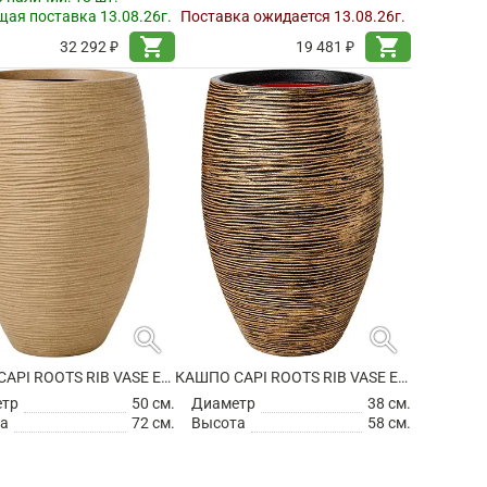
ая поставка 13.08.26г.
Поставка ожидается 13.08.26г.
shopping_cart
shopping_cart
32 292 ₽
19 481 ₽
search
search
КАШПО CAPI ROOTS RIB VASE ELEGANT DELUXE BEIGE
КАШПО CAPI ROOTS RIB VASE ELEGANT DELUXE BLACK GOLD
етр
50 см.
Диаметр
38 см.
а
72 см.
Высота
58 см.