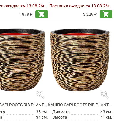
а ожидается 13.08.26г.
Поставка ожидается 13.08.26г.
shopping_cart
shopping_cart
1 878 ₽
3 229 ₽
search
search
КАШПО CAPI ROOTS RIB PLANTER BALL BLACK GOLD
КАШПО CAPI ROOTS RIB PLANTER BALL BLACK GOLD
етр
35 см.
Диаметр
43 см.
а
34 см.
Высота
41 см.