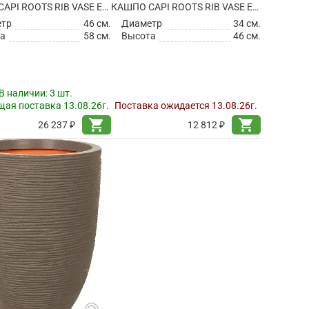
КАШПО CAPI ROOTS RIB VASE ELEGANT LOW BLACK
КАШПО CAPI ROOTS RIB VASE ELEGANT LOW IVORY
етр
46 см.
Диаметр
34 см.
а
58 см.
Высота
46 см.
В наличии:
3 шт.
ая поставка 13.08.26г.
Поставка ожидается 13.08.26г.
shopping_cart
shopping_cart
26 237 ₽
12 812 ₽