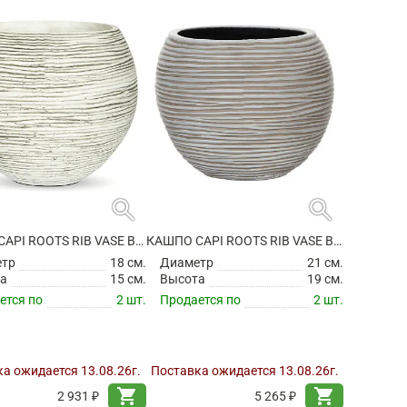
search
search
КАШПО CAPI ROOTS RIB VASE BALL IVORY
КАШПО CAPI ROOTS RIB VASE BALL IVORY
етр
18 см.
Диаметр
21 см.
а
15 см.
Высота
19 см.
ется по
2 шт.
Продается по
2 шт.
а ожидается 13.08.26г.
Поставка ожидается 13.08.26г.
shopping_cart
shopping_cart
2 931 ₽
5 265 ₽