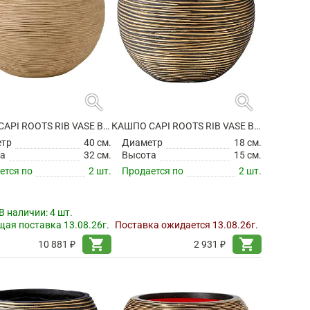
search
search
КАШПО CAPI ROOTS RIB VASE BALL BEIGE
КАШПО CAPI ROOTS RIB VASE BALL BLACK GOLD
етр
40 см.
Диаметр
18 см.
а
32 см.
Высота
15 см.
ется по
2 шт.
Продается по
2 шт.
В наличии:
4 шт.
ая поставка 13.08.26г.
Поставка ожидается 13.08.26г.
shopping_cart
shopping_cart
10 881 ₽
2 931 ₽