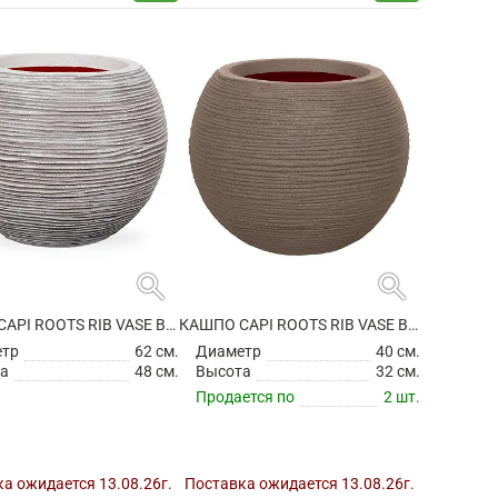
search
search
КАШПО CAPI ROOTS RIB VASE BALL IVORY
КАШПО CAPI ROOTS RIB VASE BALL WARM TAUPE
етр
62 см.
Диаметр
40 см.
а
48 см.
Высота
32 см.
Продается по
2 шт.
а ожидается 13.08.26г.
Поставка ожидается 13.08.26г.