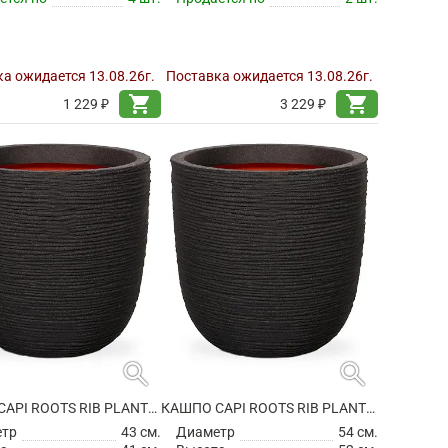
а ожидается 13.08.26г.
Поставка ожидается 13.08.26г.
shopping_cart
shopping_cart
1 229 ₽
3 229 ₽
search
search
КАШПО CAPI ROOTS RIB PLANTER BALL BLACK
КАШПО CAPI ROOTS RIB PLANTER BALL BLACK
етр
43 см.
Диаметр
54 см.