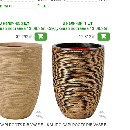
ется по
2 шт.
В наличии:
3 шт.
В наличии:
1 шт.
ая поставка 13.08.26г.
Следующая поставка 13.08.26г.
shopping_cart
shopping_cart
32 292 ₽
12 812 ₽
search
search
КАШПО CAPI ROOTS RIB VASE ELEGANT LOW BEIGE
КАШПО CAPI ROOTS RIB VASE ELEGANT LOW BLACK GOLD