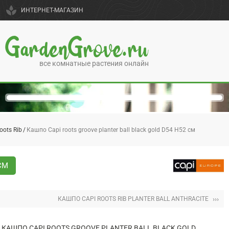
spa
ИНТЕРНЕТ-МАГАЗИН
GardenGrove.ru
все комнатные растения онлайн
oots Rib
Кашпо Capi roots groove planter ball black gold D54 H52 см
СМ
›››
КАШПО CAPI ROOTS RIB PLANTER BALL ANTHRACITE
КАШПО CAPI ROOTS GROOVE PLANTER BALL BLACK GOLD