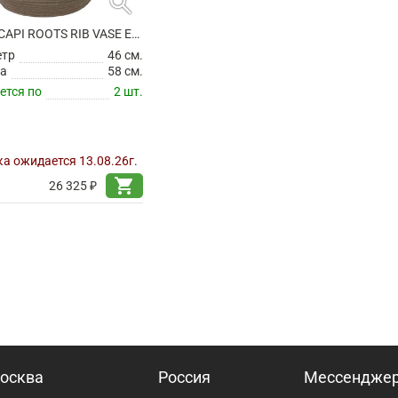
search
КАШПО CAPI ROOTS RIB VASE ELEGANT LOW WARM TAUPE
етр
46 см.
а
58 см.
ется по
2 шт.
а ожидается 13.08.26г.
shopping_cart
26 325 ₽
осква
Россия
Мессендже