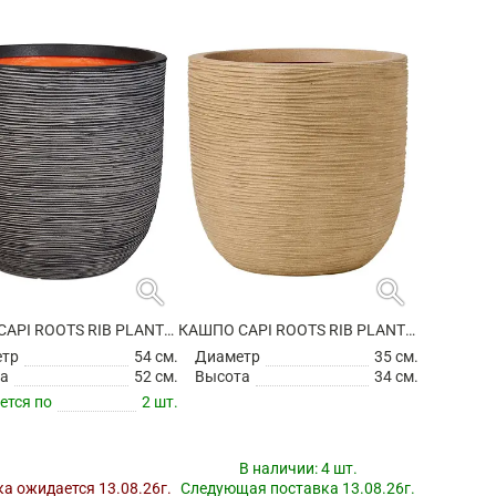
search
search
КАШПО CAPI ROOTS RIB PLANTER BALL ANTHRACITE
КАШПО CAPI ROOTS RIB PLANTER BALL BEIGE
етр
54 см.
Диаметр
35 см.
а
52 см.
Высота
34 см.
ется по
2 шт.
В наличии:
4 шт.
а ожидается 13.08.26г.
Следующая поставка 13.08.26г.