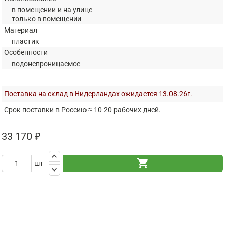
в помещении и на улице
только в помещении
Материал
пластик
Особенности
водонепроницаемое
Поставка на склад в Нидерландах ожидается 13.08.26г.
Срок поставки в Россию ≈ 10-20 рабочих дней.
33 170 ₽
keyboard_arrow_up
shopping_cart
шт
keyboard_arrow_down