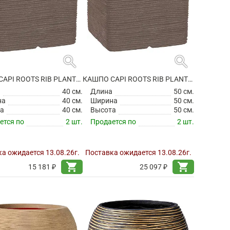
search
search
КАШПО CAPI ROOTS RIB PLANTER SQUARE WARM TAUPE
КАШПО CAPI ROOTS RIB PLANTER SQUARE WARM TAUPE
а
40 см.
Длина
50 см.
на
40 см.
Ширина
50 см.
а
40 см.
Высота
50 см.
ется по
2 шт.
Продается по
2 шт.
а ожидается 13.08.26г.
Поставка ожидается 13.08.26г.
shopping_cart
shopping_cart
15 181 ₽
25 097 ₽