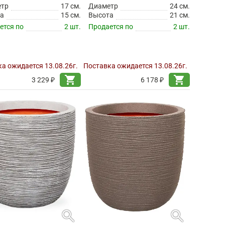
етр
17 см.
Диаметр
24 см.
а
15 см.
Высота
21 см.
ется по
2 шт.
Продается по
2 шт.
а ожидается 13.08.26г.
Поставка ожидается 13.08.26г.
shopping_cart
shopping_cart
3 229 ₽
6 178 ₽
search
search