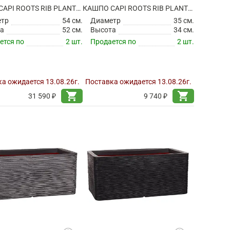
КАШПО CAPI ROOTS RIB PLANTER BALL IVORY
КАШПО CAPI ROOTS RIB PLANTER BALL WARM TAUPE
етр
54 см.
Диаметр
35 см.
а
52 см.
Высота
34 см.
ется по
2 шт.
Продается по
2 шт.
а ожидается 13.08.26г.
Поставка ожидается 13.08.26г.
shopping_cart
shopping_cart
31 590 ₽
9 740 ₽