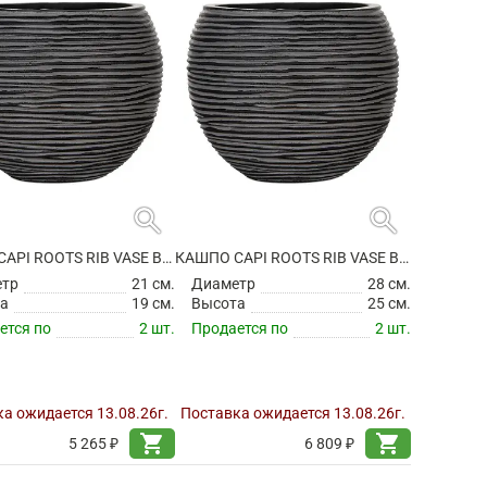
search
search
КАШПО CAPI ROOTS RIB VASE BALL BLACK
КАШПО CAPI ROOTS RIB VASE BALL BLACK
етр
21 см.
Диаметр
28 см.
а
19 см.
Высота
25 см.
ется по
2 шт.
Продается по
2 шт.
а ожидается 13.08.26г.
Поставка ожидается 13.08.26г.
shopping_cart
shopping_cart
5 265 ₽
6 809 ₽