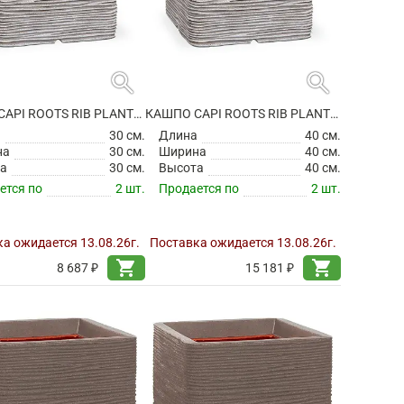
search
search
КАШПО CAPI ROOTS RIB PLANTER SQUARE IVORY
КАШПО CAPI ROOTS RIB PLANTER SQUARE IVORY
а
30 см.
Длина
40 см.
на
30 см.
Ширина
40 см.
а
30 см.
Высота
40 см.
ется по
2 шт.
Продается по
2 шт.
а ожидается 13.08.26г.
Поставка ожидается 13.08.26г.
shopping_cart
shopping_cart
8 687 ₽
15 181 ₽