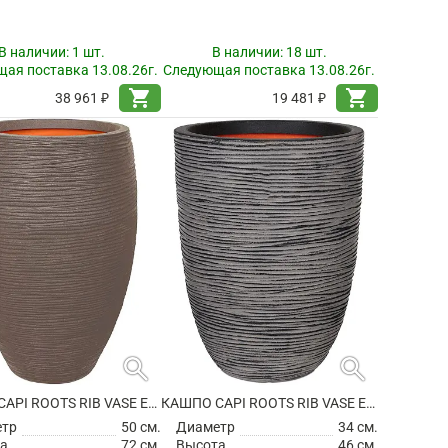
В наличии:
1 шт.
В наличии:
18 шт.
ая поставка 13.08.26г.
Следующая поставка 13.08.26г.
shopping_cart
shopping_cart
38 961 ₽
19 481 ₽
search
search
КАШПО CAPI ROOTS RIB VASE ELEGANT DELUXE WARM TAUPE
КАШПО CAPI ROOTS RIB VASE ELEGANT LOW ANTHRACITE
етр
50 см.
Диаметр
34 см.
а
72 см.
Высота
46 см.