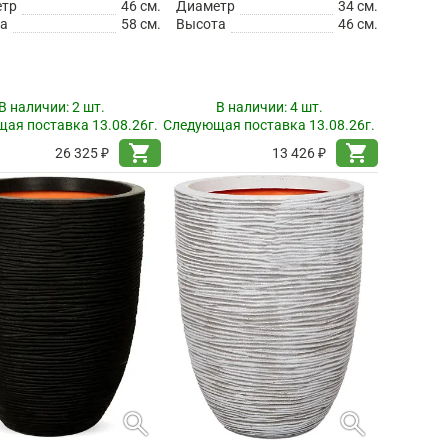
етр
46 см.
Диаметр
34 см.
а
58 см.
Высота
46 см.
В наличии:
2 шт.
В наличии:
4 шт.
ая поставка 13.08.26г.
Следующая поставка 13.08.26г.
shopping_cart
shopping_cart
26 325 ₽
13 426 ₽
search
search