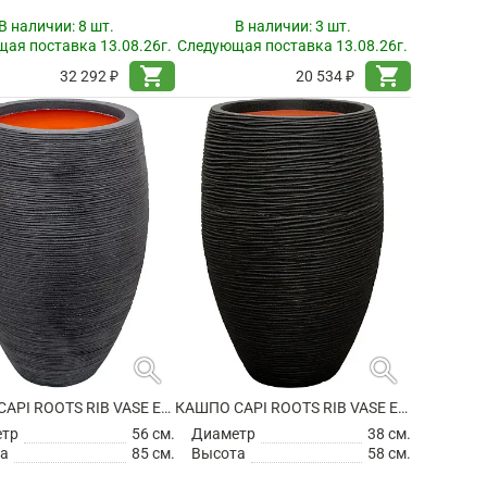
В наличии:
8 шт.
В наличии:
3 шт.
ая поставка 13.08.26г.
Следующая поставка 13.08.26г.
shopping_cart
shopping_cart
32 292 ₽
20 534 ₽
search
search
КАШПО CAPI ROOTS RIB VASE ELEGANT DELUXE BLACK
КАШПО CAPI ROOTS RIB VASE ELEGANT DELUXE BLACK
етр
56 см.
Диаметр
38 см.
а
85 см.
Высота
58 см.