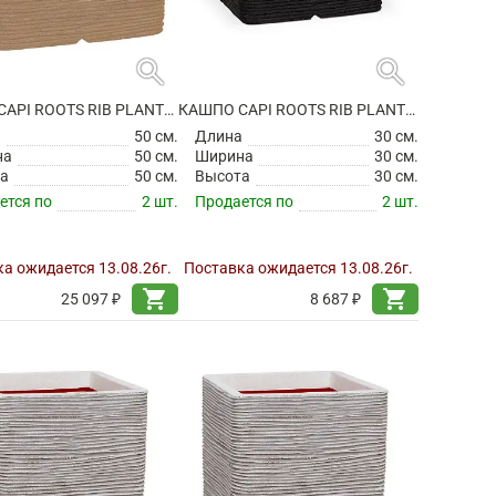
search
search
КАШПО CAPI ROOTS RIB PLANTER SQUARE BEIGE
КАШПО CAPI ROOTS RIB PLANTER SQUARE BLACK
а
50 см.
Длина
30 см.
на
50 см.
Ширина
30 см.
а
50 см.
Высота
30 см.
ется по
2 шт.
Продается по
2 шт.
а ожидается 13.08.26г.
Поставка ожидается 13.08.26г.
shopping_cart
shopping_cart
25 097 ₽
8 687 ₽