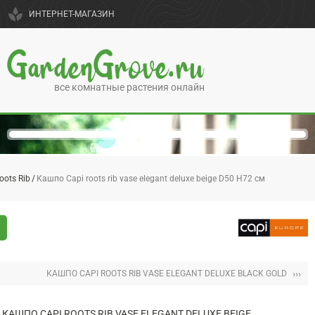
spa
ИНТЕРНЕТ-МАГАЗИН
GardenGrove.ru
все комнатные растения онлайн
oots Rib
Кашпо Capi roots rib vase elegant deluxe beige D50 H72 см
›››
КАШПО CAPI ROOTS RIB VASE ELEGANT DELUXE BLACK GOLD
КАШПО CAPI ROOTS RIB VASE ELEGANT DELUXE BEIGE