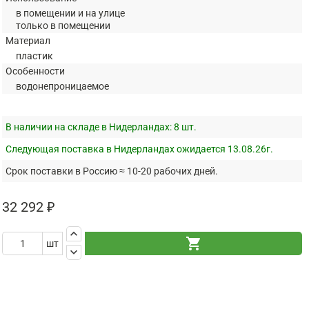
в помещении и на улице
только в помещении
Материал
пластик
Особенности
водонепроницаемое
В наличии на складе в Нидерландах:
8 шт.
Следующая поставка в Нидерландах ожидается 13.08.26г.
Срок поставки в Россию ≈ 10-20 рабочих дней.
32 292 ₽
keyboard_arrow_up
shopping_cart
шт
keyboard_arrow_down