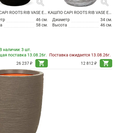
search
search
КАШПО CAPI ROOTS RIB VASE ELEGANT LOW BLACK
КАШПО CAPI ROOTS RIB VASE ELEGANT LOW IVORY
етр
46 см.
Диаметр
34 см.
а
58 см.
Высота
46 см.
В наличии:
3 шт.
ая поставка 13.08.26г.
Поставка ожидается 13.08.26г.
shopping_cart
shopping_cart
26 237 ₽
12 812 ₽