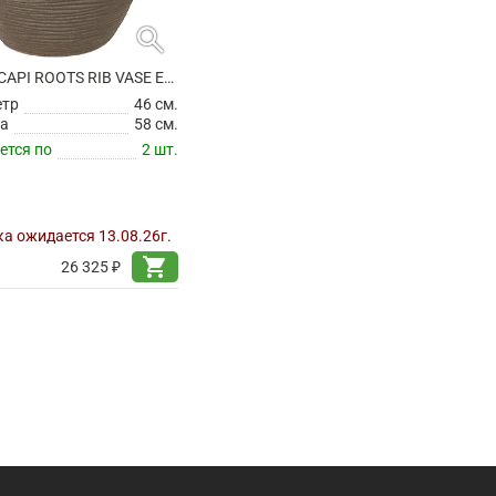
search
КАШПО CAPI ROOTS RIB VASE ELEGANT LOW WARM TAUPE
етр
46 см.
а
58 см.
ется по
2 шт.
а ожидается 13.08.26г.
shopping_cart
26 325 ₽