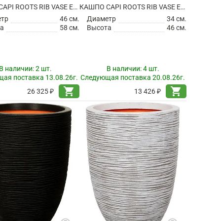
КАШПО CAPI ROOTS RIB VASE ELEGANT LOW BEIGE
КАШПО CAPI ROOTS RIB VASE ELEGANT LOW BLACK GOLD
етр
46 см.
Диаметр
34 см.
а
58 см.
Высота
46 см.
В наличии:
2 шт.
В наличии:
4 шт.
ая поставка 13.08.26г.
Следующая поставка 20.08.26г.
shopping_cart
shopping_cart
26 325 ₽
13 426 ₽