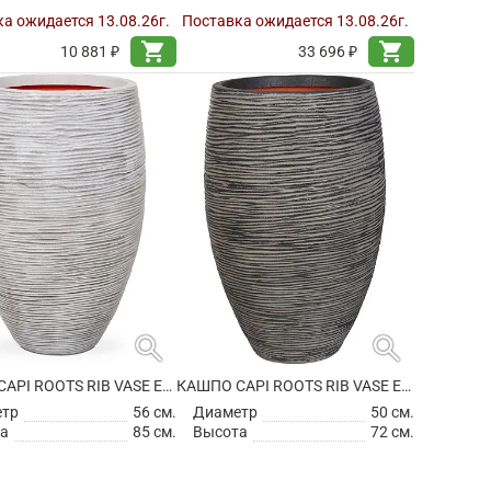
а ожидается 13.08.26г.
Поставка ожидается 13.08.26г.
shopping_cart
shopping_cart
10 881 ₽
33 696 ₽
search
search
КАШПО CAPI ROOTS RIB VASE ELEGANCE DELUXE IVORY
КАШПО CAPI ROOTS RIB VASE ELEGANT DELUXE ANTHRACITE
етр
56 см.
Диаметр
50 см.
а
85 см.
Высота
72 см.