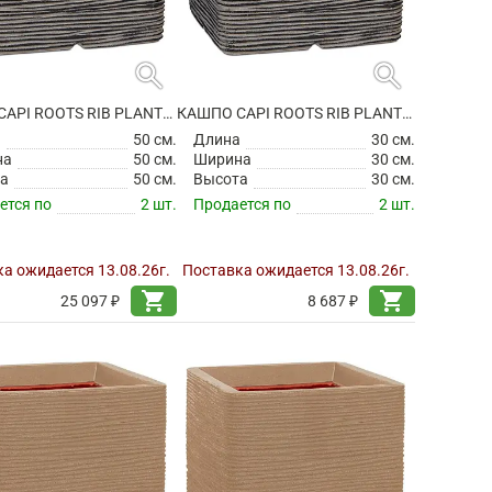
search
search
КАШПО CAPI ROOTS RIB PLANTER SQUARE ANTHRACITE
КАШПО CAPI ROOTS RIB PLANTER SQUARE ANTHRACITE
а
50 см.
Длина
30 см.
на
50 см.
Ширина
30 см.
а
50 см.
Высота
30 см.
ется по
2 шт.
Продается по
2 шт.
а ожидается 13.08.26г.
Поставка ожидается 13.08.26г.
shopping_cart
shopping_cart
25 097 ₽
8 687 ₽