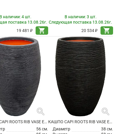
В наличии:
4 шт.
В наличии:
3 шт.
ая поставка 13.08.26г.
Следующая поставка 13.08.26г.
shopping_cart
shopping_cart
19 481 ₽
20 534 ₽
search
search
КАШПО CAPI ROOTS RIB VASE ELEGANT DELUXE BLACK
КАШПО CAPI ROOTS RIB VASE ELEGANT DELUXE BLACK
етр
56 см.
Диаметр
38 см.