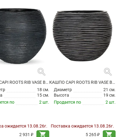
search
search
КАШПО CAPI ROOTS RIB VASE BALL BLACK
КАШПО CAPI ROOTS RIB VASE BALL BLACK
етр
18 см.
Диаметр
21 см.
а
15 см.
Высота
19 см.
ется по
2 шт.
Продается по
2 шт.
а ожидается 13.08.26г.
Поставка ожидается 13.08.26г.
shopping_cart
shopping_cart
2 931 ₽
5 265 ₽