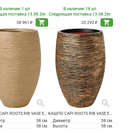
В наличии:
1 шт.
В наличии:
18 шт.
ая поставка 13.08.26г.
Следующая поставка 13.08.26г.
shopping_cart
shopping_cart
38 961 ₽
32 292 ₽
search
search
КАШПО CAPI ROOTS RIB VASE ELEGANT DELUXE BEIGE
КАШПО CAPI ROOTS RIB VASE ELEGANT DELUXE BLACK GOLD
етр
38 см.
Диаметр
38 см.
а
58 см.
Высота
58 см.