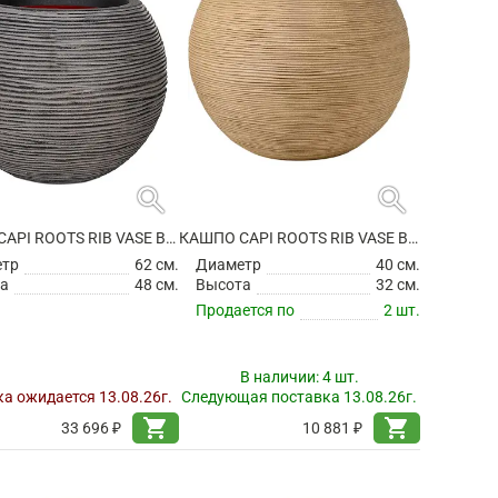
search
search
КАШПО CAPI ROOTS RIB VASE BALL ANTHRACITE
КАШПО CAPI ROOTS RIB VASE BALL BEIGE
етр
62 см.
Диаметр
40 см.
а
48 см.
Высота
32 см.
Продается по
2 шт.
В наличии:
4 шт.
а ожидается 13.08.26г.
Следующая поставка 13.08.26г.
shopping_cart
shopping_cart
33 696 ₽
10 881 ₽