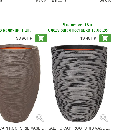
а
85 см.
Высота
58 см.
В наличии:
18 шт.
В наличии:
1 шт.
Следующая поставка 13.08.26г.
shopping_cart
shopping_cart
38 961 ₽
19 481 ₽
search
search
КАШПО CAPI ROOTS RIB VASE ELEGANT DELUXE WARM TAUPE
КАШПО CAPI ROOTS RIB VASE ELEGANT LOW ANTHRACITE