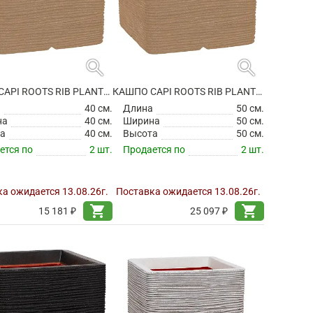
search
search
КАШПО CAPI ROOTS RIB PLANTER SQUARE BEIGE
КАШПО CAPI ROOTS RIB PLANTER SQUARE BEIGE
а
40 см.
Длина
50 см.
на
40 см.
Ширина
50 см.
а
40 см.
Высота
50 см.
ется по
2 шт.
Продается по
2 шт.
а ожидается 13.08.26г.
Поставка ожидается 13.08.26г.
shopping_cart
shopping_cart
15 181 ₽
25 097 ₽