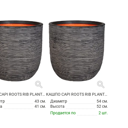
search
search
КАШПО CAPI ROOTS RIB PLANTER BALL ANTHRACITE
КАШПО CAPI ROOTS RIB PLANTER BALL ANTHRACITE
етр
43 см.
Диаметр
54 см.
а
41 см.
Высота
52 см.
Продается по
2 шт.