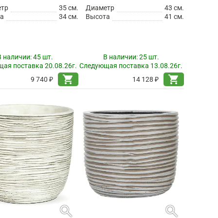
етр
35 см.
Диаметр
43 см.
а
34 см.
Высота
41 см.
В наличии:
45 шт.
В наличии:
25 шт.
ая поставка 20.08.26г.
Следующая поставка 13.08.26г.
shopping_cart
shopping_cart
9 740 ₽
14 128 ₽
search
search