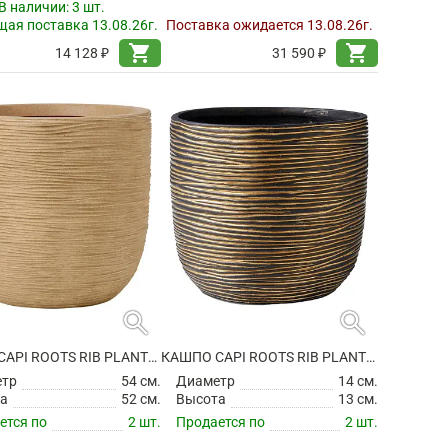
В наличии:
3 шт.
ая поставка 13.08.26г.
Поставка ожидается 13.08.26г.
shopping_cart
shopping_cart
14 128 ₽
31 590 ₽
search
search
КАШПО CAPI ROOTS RIB PLANTER BALL BEIGE
КАШПО CAPI ROOTS RIB PLANTER BALL BLACK GOLD
етр
54 см.
Диаметр
14 см.
а
52 см.
Высота
13 см.
ется по
2 шт.
Продается по
2 шт.