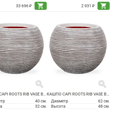
shopping_cart
shopping_cart
33 696 ₽
2 931 ₽
search
search
КАШПО CAPI ROOTS RIB VASE BALL IVORY
КАШПО CAPI ROOTS RIB VASE BALL IVORY
етр
40 см.
Диаметр
62 см.
а
32 см.
Высота
48 см.