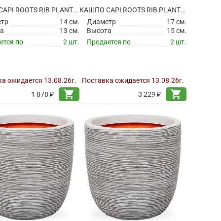
КАШПО CAPI ROOTS RIB PLANTER BALL IVORY
КАШПО CAPI ROOTS RIB PLANTER BALL IVORY
етр
14 см.
Диаметр
17 см.
а
13 см.
Высота
15 см.
ется по
2 шт.
Продается по
2 шт.
а ожидается 13.08.26г.
Поставка ожидается 13.08.26г.
shopping_cart
shopping_cart
1 878 ₽
3 229 ₽