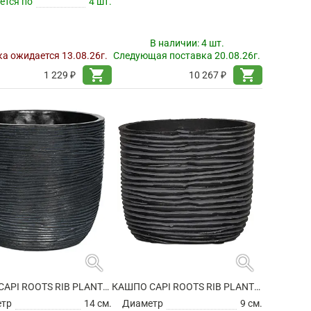
ется по
4 шт.
В наличии:
4 шт.
а ожидается 13.08.26г.
Следующая поставка 20.08.26г.
shopping_cart
shopping_cart
1 229 ₽
10 267 ₽
search
search
КАШПО CAPI ROOTS RIB PLANTER BALL BLACK
КАШПО CAPI ROOTS RIB PLANTER BALL BLACK
етр
14 см.
Диаметр
9 см.