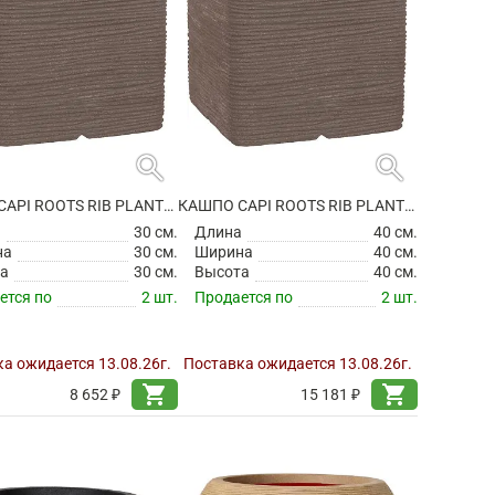
search
search
КАШПО CAPI ROOTS RIB PLANTER SQUARE WARM TAUPE
КАШПО CAPI ROOTS RIB PLANTER SQUARE WARM TAUPE
а
30 см.
Длина
40 см.
на
30 см.
Ширина
40 см.
а
30 см.
Высота
40 см.
ется по
2 шт.
Продается по
2 шт.
а ожидается 13.08.26г.
Поставка ожидается 13.08.26г.
shopping_cart
shopping_cart
8 652 ₽
15 181 ₽