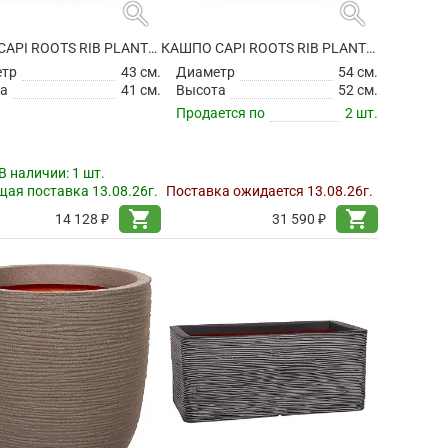
search
search
КАШПО CAPI ROOTS RIB PLANTER BALL IVORY
КАШПО CAPI ROOTS RIB PLANTER BALL IVORY
етр
43 см.
Диаметр
54 см.
а
41 см.
Высота
52 см.
Продается по
2 шт.
В наличии:
1 шт.
ая поставка 13.08.26г.
Поставка ожидается 13.08.26г.
shopping_cart
shopping_cart
14 128 ₽
31 590 ₽