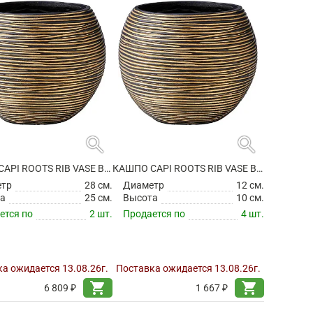
search
search
КАШПО CAPI ROOTS RIB VASE BALL BLACK GOLD
КАШПО CAPI ROOTS RIB VASE BALL BLACK GOLD
етр
28 см.
Диаметр
12 см.
а
25 см.
Высота
10 см.
ется по
2 шт.
Продается по
4 шт.
а ожидается 13.08.26г.
Поставка ожидается 13.08.26г.
shopping_cart
shopping_cart
6 809 ₽
1 667 ₽