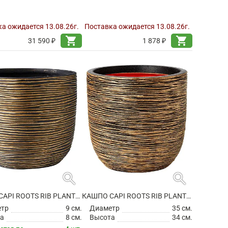
а ожидается 13.08.26г.
Поставка ожидается 13.08.26г.
shopping_cart
shopping_cart
31 590 ₽
1 878 ₽
search
search
КАШПО CAPI ROOTS RIB PLANTER BALL BLACK GOLD
КАШПО CAPI ROOTS RIB PLANTER BALL BLACK GOLD
етр
9 см.
Диаметр
35 см.
а
8 см.
Высота
34 см.