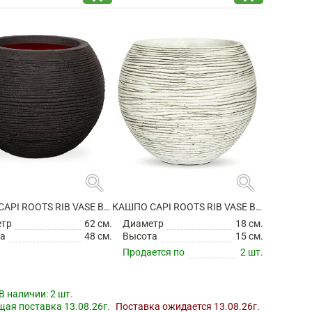
search
search
КАШПО CAPI ROOTS RIB VASE BALL BLACK
КАШПО CAPI ROOTS RIB VASE BALL IVORY
етр
62 см.
Диаметр
18 см.
а
48 см.
Высота
15 см.
Продается по
2 шт.
В наличии:
2 шт.
ая поставка 13.08.26г.
Поставка ожидается 13.08.26г.