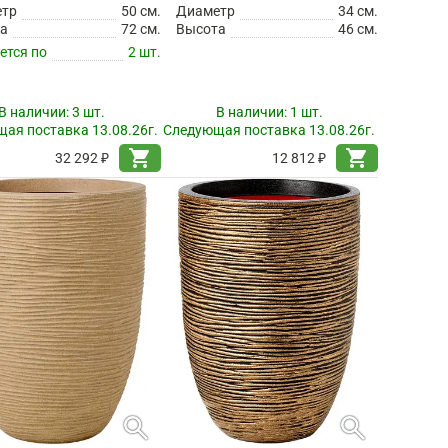
етр
50 см.
Диаметр
34 см.
а
72 см.
Высота
46 см.
ется по
2 шт.
В наличии:
3 шт.
В наличии:
1 шт.
ая поставка 13.08.26г.
Следующая поставка 13.08.26г.
shopping_cart
shopping_cart
32 292 ₽
12 812 ₽
search
search