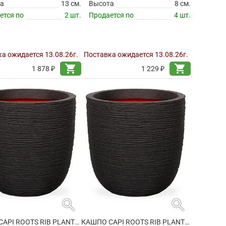
а
13 см.
Высота
8 см.
ется по
2 шт.
Продается по
4 шт.
а ожидается 13.08.26г.
Поставка ожидается 13.08.26г.
shopping_cart
shopping_cart
1 878 ₽
1 229 ₽
search
search
КАШПО CAPI ROOTS RIB PLANTER BALL BLACK
КАШПО CAPI ROOTS RIB PLANTER BALL BLACK