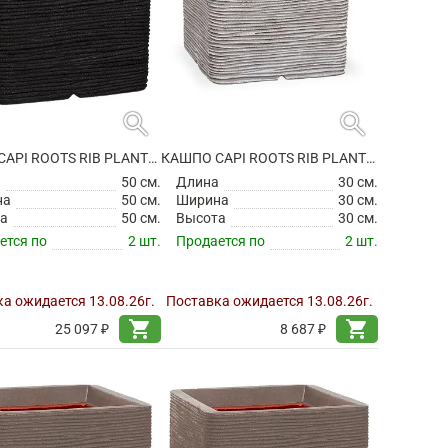
search
search
КАШПО CAPI ROOTS RIB PLANTER SQUARE BLACK
КАШПО CAPI ROOTS RIB PLANTER SQUARE IVORY
а
50 см.
Длина
30 см.
на
50 см.
Ширина
30 см.
а
50 см.
Высота
30 см.
ется по
2 шт.
Продается по
2 шт.
а ожидается 13.08.26г.
Поставка ожидается 13.08.26г.
shopping_cart
shopping_cart
25 097 ₽
8 687 ₽