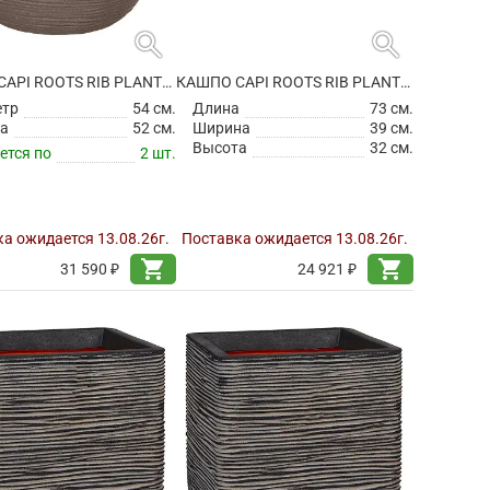
search
search
КАШПО CAPI ROOTS RIB PLANTER BALL WARM TAUPE
КАШПО CAPI ROOTS RIB PLANTER RECTANGLE ANTHRACITE
етр
54 см.
Длина
73 см.
а
52 см.
Ширина
39 см.
Высота
32 см.
ется по
2 шт.
а ожидается 13.08.26г.
Поставка ожидается 13.08.26г.
shopping_cart
shopping_cart
31 590 ₽
24 921 ₽