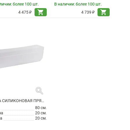
личии:
более 100 шт.
В наличии:
более 100 шт.
shopping_cart
shopping_cart
4 475 ₽
4 739 ₽
search
ВСТАВКА СИЛИКОНОВАЯ ПРЯМОУГОЛЬНАЯ
а
80 см.
на
20 см.
а
20 см.