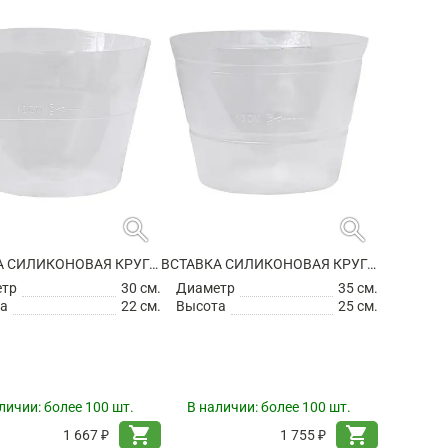
search
search
ВСТАВКА СИЛИКОНОВАЯ КРУГЛАЯ
ВСТАВКА СИЛИКОНОВАЯ КРУГЛАЯ
етр
30 см.
Диаметр
35 см.
а
22 см.
Высота
25 см.
личии:
более 100 шт.
В наличии:
более 100 шт.
shopping_cart
shopping_cart
1 667 ₽
1 755 ₽