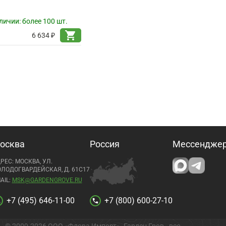
личии:
более 100 шт.
shopping_cart
6 634 ₽
осква
Россия
Мессендже
РЕС: МОСКВА, УЛ.
ЛОДОГВАРДЕЙСКАЯ, Д. 61С17
AIL:
MSK@GARDENGROVE.RU
+7 (495) 646-11-00
+7 (800) 600-27-10
l
call