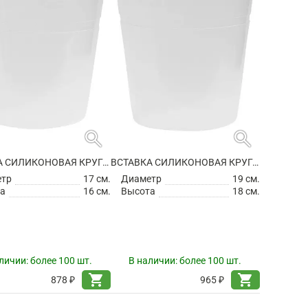
search
search
ВСТАВКА СИЛИКОНОВАЯ КРУГЛАЯ
ВСТАВКА СИЛИКОНОВАЯ КРУГЛАЯ
етр
17 см.
Диаметр
19 см.
а
16 см.
Высота
18 см.
личии:
более 100 шт.
В наличии:
более 100 шт.
shopping_cart
shopping_cart
878 ₽
965 ₽