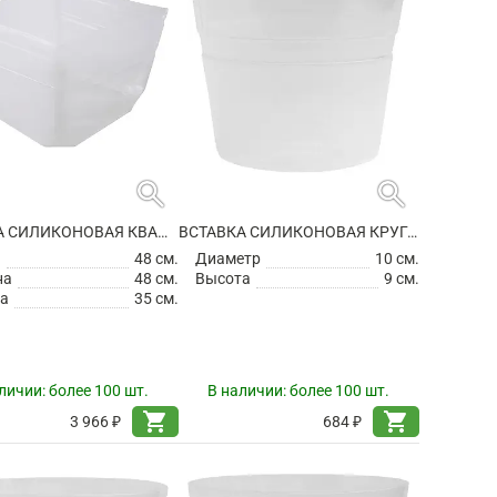
search
search
ВСТАВКА СИЛИКОНОВАЯ КВАДРАТНАЯ
ВСТАВКА СИЛИКОНОВАЯ КРУГЛАЯ
а
48 см.
Диаметр
10 см.
на
48 см.
Высота
9 см.
а
35 см.
личии:
более 100 шт.
В наличии:
более 100 шт.
shopping_cart
shopping_cart
3 966 ₽
684 ₽