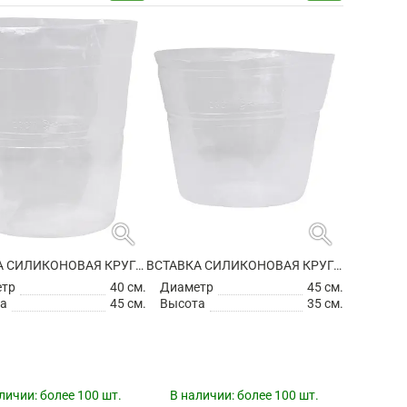
search
search
ВСТАВКА СИЛИКОНОВАЯ КРУГЛАЯ
ВСТАВКА СИЛИКОНОВАЯ КРУГЛАЯ
етр
40 см.
Диаметр
45 см.
а
45 см.
Высота
35 см.
личии:
более 100 шт.
В наличии:
более 100 шт.