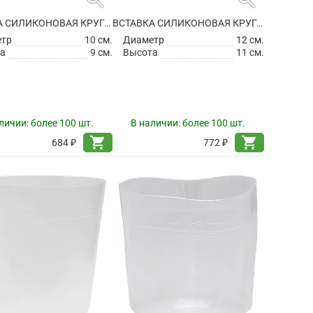
ВСТАВКА СИЛИКОНОВАЯ КРУГЛАЯ
ВСТАВКА СИЛИКОНОВАЯ КРУГЛАЯ
етр
10 см.
Диаметр
12 см.
а
9 см.
Высота
11 см.
личии:
более 100 шт.
В наличии:
более 100 шт.
shopping_cart
shopping_cart
684 ₽
772 ₽