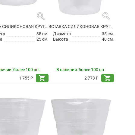
search
search
ВСТАВКА СИЛИКОНОВАЯ КРУГЛАЯ
ВСТАВКА СИЛИКОНОВАЯ КРУГЛАЯ
етр
35 см.
Диаметр
35 см.
а
25 см.
Высота
40 см.
личии:
более 100 шт.
В наличии:
более 100 шт.
shopping_cart
shopping_cart
1 755 ₽
2 773 ₽