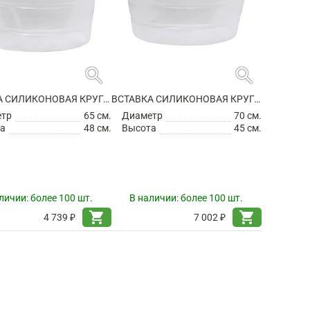
search
search
ВСТАВКА СИЛИКОНОВАЯ КРУГЛАЯ
ВСТАВКА СИЛИКОНОВАЯ КРУГЛАЯ
етр
65 см.
Диаметр
70 см.
а
48 см.
Высота
45 см.
личии:
более 100 шт.
В наличии:
более 100 шт.
shopping_cart
shopping_cart
4 739 ₽
7 002 ₽