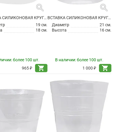
search
search
ВСТАВКА СИЛИКОНОВАЯ КРУГЛАЯ
ВСТАВКА СИЛИКОНОВАЯ КРУГЛАЯ
етр
19 см.
Диаметр
21 см.
а
18 см.
Высота
16 см.
личии:
более 100 шт.
В наличии:
более 100 шт.
shopping_cart
shopping_cart
965 ₽
1 000 ₽