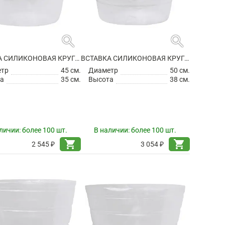
search
search
ВСТАВКА СИЛИКОНОВАЯ КРУГЛАЯ
ВСТАВКА СИЛИКОНОВАЯ КРУГЛАЯ
етр
45 см.
Диаметр
50 см.
а
35 см.
Высота
38 см.
личии:
более 100 шт.
В наличии:
более 100 шт.
shopping_cart
shopping_cart
2 545 ₽
3 054 ₽