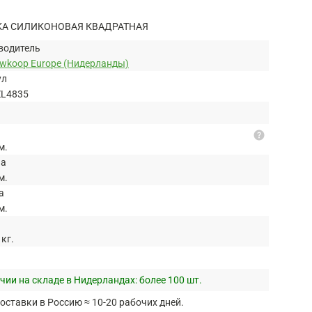
КА СИЛИКОНОВАЯ КВАДРАТНАЯ
водитель
uwkoop Europe (Нидерланды)
ул
ZL4835
help
м.
на
м.
а
м.
 кг.
чии на складе в Нидерландах:
более 100 шт.
оставки в Россию ≈ 10-20 рабочих дней.