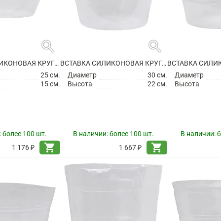
search
search
ВСТАВКА СИЛИКОНОВАЯ КРУГЛАЯ
ВСТАВКА СИЛИКОНОВАЯ КРУГЛАЯ
25 см.
Диаметр
30 см.
Диаметр
15 см.
Высота
22 см.
Высота
:
более 100 шт.
В наличии:
более 100 шт.
В наличии:
б
shopping_cart
shopping_cart
1 176 ₽
1 667 ₽