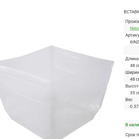
ВСТАВ
Произ
Nie
Артик
6IN
Длина
48 с
Шири
48 с
Высот
35 с
Вес
0.57
В нали
Срок п