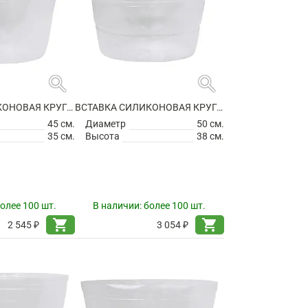
search
search
ВСТАВКА СИЛИКОНОВАЯ КРУГЛАЯ
ВСТАВКА СИЛИКОНОВАЯ КРУГЛАЯ
45 см.
Диаметр
50 см.
35 см.
Высота
38 см.
олее 100 шт.
В наличии:
более 100 шт.
shopping_cart
shopping_cart
2 545 ₽
3 054 ₽