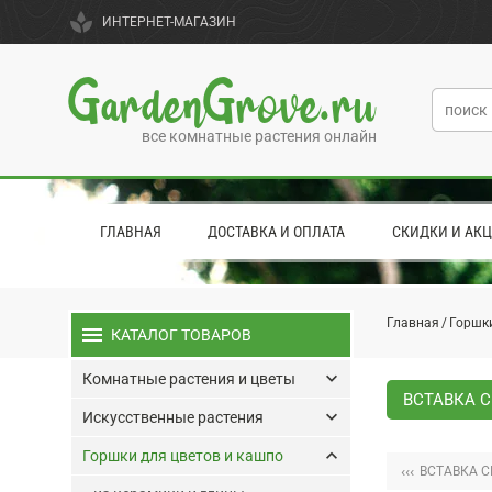
spa
ИНТЕРНЕТ-МАГАЗИН
GardenGrove.ru
все комнатные растения онлайн
ГЛАВНАЯ
ДОСТАВКА И ОПЛАТА
СКИДКИ И АК
Главная
Горшки
menu
КАТАЛОГ ТОВАРОВ
keyboard_arrow_down
Комнатные растения и цветы
ВСТАВКА С
keyboard_arrow_down
Искусственные растения
keyboard_arrow_up
Горшки для цветов и кашпо
‹‹‹
ВСТАВКА 