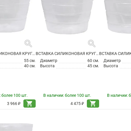
search
search
ВСТАВКА СИЛИКОНОВАЯ КРУГЛАЯ
ВСТАВКА СИЛИКОНОВАЯ КРУГЛАЯ
55 см.
Диаметр
60 см.
Диаметр
40 см.
Высота
45 см.
Высота
:
более 100 шт.
В наличии:
более 100 шт.
В наличии:
б
shopping_cart
shopping_cart
3 966 ₽
4 475 ₽