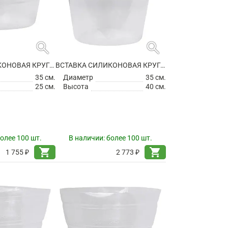
search
search
ВСТАВКА СИЛИКОНОВАЯ КРУГЛАЯ
ВСТАВКА СИЛИКОНОВАЯ КРУГЛАЯ
35 см.
Диаметр
35 см.
25 см.
Высота
40 см.
олее 100 шт.
В наличии:
более 100 шт.
shopping_cart
shopping_cart
1 755 ₽
2 773 ₽