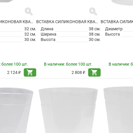
search
search
ВСТАВКА СИЛИКОНОВАЯ КВАДРАТНАЯ
ВСТАВКА СИЛИКОНОВАЯ КВАДРАТНАЯ
32 см.
Длина
38 см.
Диаметр
32 см.
Ширина
38 см.
Высота
30 см.
Высота
30 см.
:
более 100 шт.
В наличии:
более 100 шт.
В наличии:
б
shopping_cart
shopping_cart
2 124 ₽
2 808 ₽