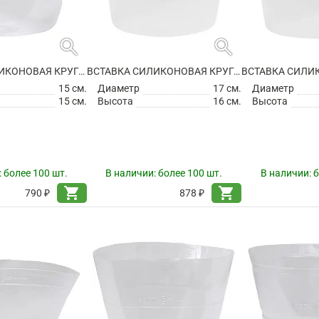
search
search
ВСТАВКА СИЛИКОНОВАЯ КРУГЛАЯ
ВСТАВКА СИЛИКОНОВАЯ КРУГЛАЯ
15 см.
Диаметр
17 см.
Диаметр
15 см.
Высота
16 см.
Высота
:
более 100 шт.
В наличии:
более 100 шт.
В наличии:
б
shopping_cart
shopping_cart
790 ₽
878 ₽