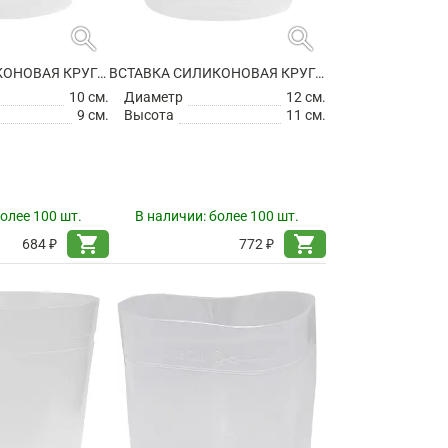
search
search
ВСТАВКА СИЛИКОНОВАЯ КРУГЛАЯ
ВСТАВКА СИЛИКОНОВАЯ КРУГЛАЯ
10 см.
Диаметр
12 см.
9 см.
Высота
11 см.
олее 100 шт.
В наличии:
более 100 шт.
shopping_cart
shopping_cart
684 ₽
772 ₽