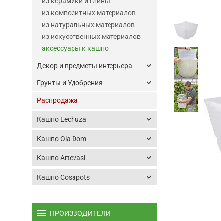
из керамики и глины
из композитных материалов
из натуральных материалов
из искусственных материалов
аксессуары к кашпо
keyboard_arrow_down
Декор и предметы интерьера
keyboard_arrow_down
Грунты и Удобрения
Распродажа
keyboard_arrow_down
Кашпо Lechuza
keyboard_arrow_down
Кашпо Ola Dom
keyboard_arrow_down
Кашпо Artevasi
keyboard_arrow_down
Кашпо Cosapots
menu
ПРОИЗВОДИТЕЛИ