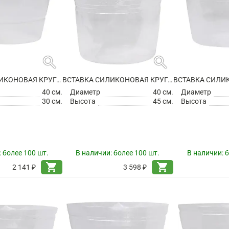
search
search
ВСТАВКА СИЛИКОНОВАЯ КРУГЛАЯ
ВСТАВКА СИЛИКОНОВАЯ КРУГЛАЯ
40 см.
Диаметр
40 см.
Диаметр
30 см.
Высота
45 см.
Высота
:
более 100 шт.
В наличии:
более 100 шт.
В наличии:
б
shopping_cart
shopping_cart
2 141 ₽
3 598 ₽