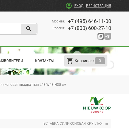
account_circle
ВХОД
|
РЕГИСТРАЦИЯ
+7 (495) 646-11-00
Москва
:
search
+7 (800) 600-27-10
Россия
:
shopping_cart
arrow_left
ИЗВОДИТЕЛИ
КОНТАКТЫ
Корзина:
0
иликоновая квадратная L48 W48 H35 см
›››
ВСТАВКА СИЛИКОНОВАЯ КРУГЛАЯ