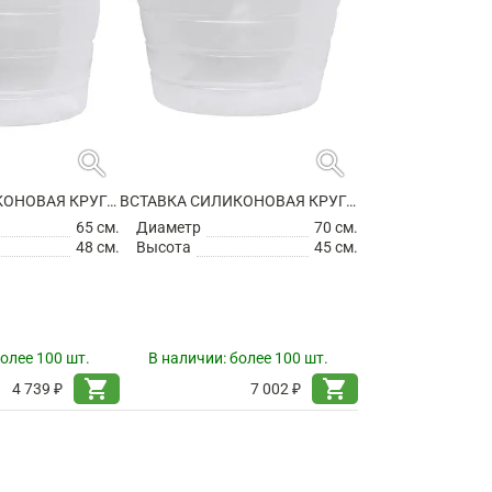
search
search
ВСТАВКА СИЛИКОНОВАЯ КРУГЛАЯ
ВСТАВКА СИЛИКОНОВАЯ КРУГЛАЯ
65 см.
Диаметр
70 см.
48 см.
Высота
45 см.
олее 100 шт.
В наличии:
более 100 шт.
shopping_cart
shopping_cart
4 739 ₽
7 002 ₽