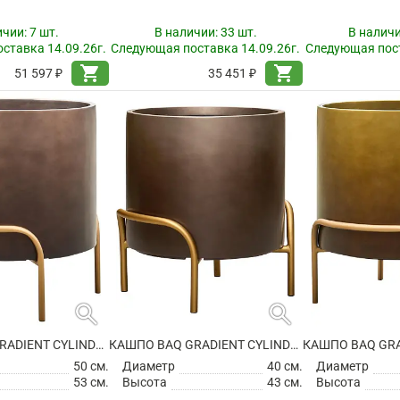
ичии:
7 шт.
В наличии:
33 шт.
В налич
ставка 14.09.26г.
Следующая поставка 14.09.26г.
Следующая пост
shopping_cart
shopping_cart
51 597 ₽
35 451 ₽
search
search
КАШПО BAQ GRADIENT CYLINDER ELEVATED LOW MATT COFFEE
КАШПО BAQ GRADIENT CYLINDER ELEVATED LOW MATT COFFEE
50 см.
Диаметр
40 см.
Диаметр
53 см.
Высота
43 см.
Высота