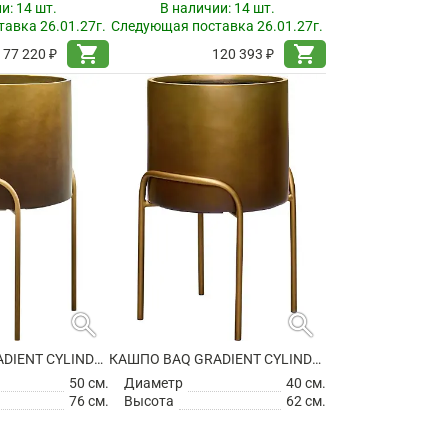
ии:
14 шт.
В наличии:
14 шт.
авка 26.01.27г.
Следующая поставка 26.01.27г.
shopping_cart
shopping_cart
77 220 ₽
120 393 ₽
search
search
КАШПО BAQ GRADIENT CYLINDER ELEVATED HIGH MATT HONEY
КАШПО BAQ GRADIENT CYLINDER ELEVATED HIGH MATT HONEY
50 см.
Диаметр
40 см.
76 см.
Высота
62 см.