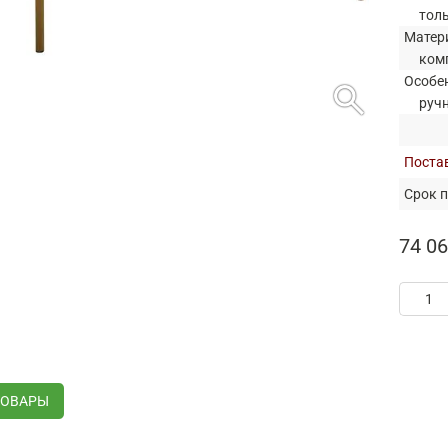
тол
Матер
ком
Особе
search
руч
Постав
Срок п
74 06
ТОВАРЫ