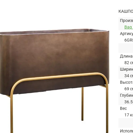
КАШПО 
Произ
Baq
Артик
6GR
Длина
82 с
Шири
34 с
Высот
69 с
Глуби
36.5
Вес
17 к
Испол