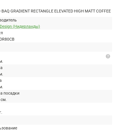
BAQ GRADIENT RECTANGLE ELEVATED HIGH MATT COFFEE
водитель
 Design (Нидерланды)
ул
DR80CB
help
м.
на
м.
а
м.
на посадки
 см.
г.
ьзование