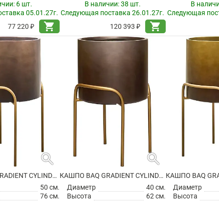
ичии:
6 шт.
В наличии:
38 шт.
В налич
ставка 05.01.27г.
Следующая поставка 26.01.27г.
Следующая пост
shopping_cart
shopping_cart
77 220 ₽
120 393 ₽
search
search
КАШПО BAQ GRADIENT CYLINDER ELEVATED HIGH MATT COFFEE
КАШПО BAQ GRADIENT CYLINDER ELEVATED HIGH MATT COFFEE
50 см.
Диаметр
40 см.
Диаметр
76 см.
Высота
62 см.
Высота