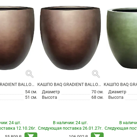
search
search
КАШПО BAQ GRADIENT BALLOON MATT COFFEE
КАШПО BAQ GRADIENT BALLOON MATT COFFEE
54 см.
Диаметр
70 см.
Диаметр
51 см.
Высота
68 см.
Высота
чии:
24 шт.
В наличии:
24 шт.
В налич
ставка 12.10.26г.
Следующая поставка 26.01.27г.
Следующая пост
shopping_cart
shopping_cart
55 809 ₽
106 002 ₽