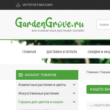
spa
ИНТЕРНЕТ-МАГАЗИН
GardenGrove.ru
все комнатные растения онлайн
ГЛАВНАЯ
ДОСТАВКА И ОПЛАТА
СКИДКИ И АК
Главная
Горшки
menu
КАТАЛОГ ТОВАРОВ
keyboard_arrow_down
Комнатные растения и цветы
КАШПО BAQ
keyboard_arrow_down
Искусственные растения
keyboard_arrow_up
Горшки для цветов и кашпо
‹‹‹
КАШПО BAQ