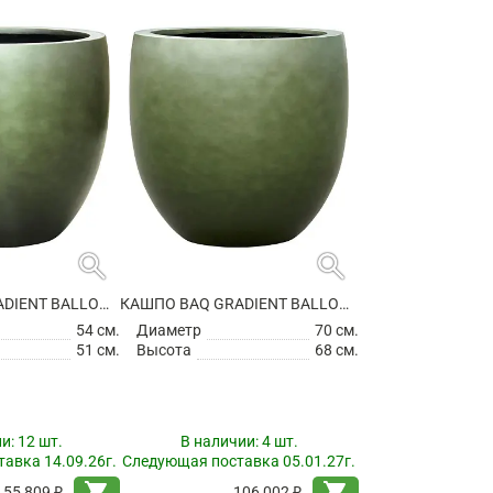
search
search
КАШПО BAQ GRADIENT BALLOON MATT FOREST GREEN
КАШПО BAQ GRADIENT BALLOON MATT FOREST GREEN
54 см.
Диаметр
70 см.
51 см.
Высота
68 см.
ии:
12 шт.
В наличии:
4 шт.
авка 14.09.26г.
Следующая поставка 05.01.27г.
shopping_cart
shopping_cart
55 809 ₽
106 002 ₽