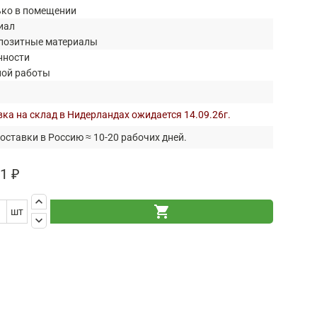
ько в помещении
иал
позитные материалы
нности
ной работы
ка на склад в Нидерландах ожидается 14.09.26г.
оставки в Россию ≈ 10-20 рабочих дней.
1 ₽
keyboard_arrow_up
shopping_cart
шт
keyboard_arrow_down