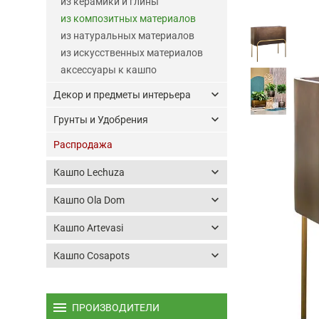
из керамики и глины
из композитных материалов
из натуральных материалов
из искусственных материалов
аксессуары к кашпо
keyboard_arrow_down
Декор и предметы интерьера
keyboard_arrow_down
Грунты и Удобрения
Распродажа
keyboard_arrow_down
Кашпо Lechuza
keyboard_arrow_down
Кашпо Ola Dom
keyboard_arrow_down
Кашпо Artevasi
keyboard_arrow_down
Кашпо Cosapots
menu
ПРОИЗВОДИТЕЛИ