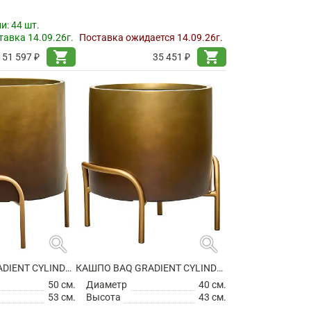
ии:
44 шт.
авка 14.09.26г.
Поставка ожидается 14.09.26г.
shopping_cart
shopping_cart
51 597 ₽
35 451 ₽
search
search
КАШПО BAQ GRADIENT CYLINDER ELEVATED LOW MATT HONEY
КАШПО BAQ GRADIENT CYLINDER ELEVATED LOW MATT HONEY
50 см.
Диаметр
40 см.
53 см.
Высота
43 см.