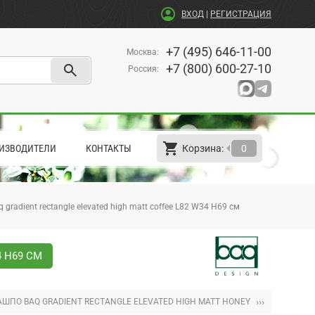
account_circle
ВХОД
|
РЕГИСТРАЦИЯ
+7 (495) 646-11-00
Москва
:
search
+7 (800) 600-27-10
Россия
:
shopping_cart
arrow_left
ИЗВОДИТЕЛИ
КОНТАКТЫ
Корзина:
0
gradient rectangle elevated high matt coffee L82 W34 H69 см
4 H69 СМ
›››
АШПО BAQ GRADIENT RECTANGLE ELEVATED HIGH MATT HONEY