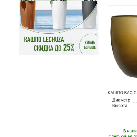
Диаметр
Высота
В нали
Следующая по