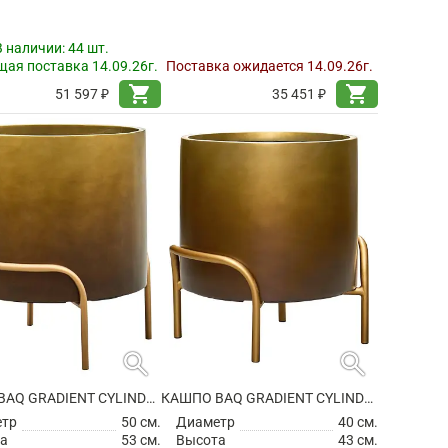
В наличии:
44 шт.
ая поставка 14.09.26г.
Поставка ожидается 14.09.26г.
shopping_cart
shopping_cart
51 597 ₽
35 451 ₽
search
search
КАШПО BAQ GRADIENT CYLINDER ELEVATED LOW MATT HONEY
КАШПО BAQ GRADIENT CYLINDER ELEVATED LOW MATT HONEY
етр
50 см.
Диаметр
40 см.
а
53 см.
Высота
43 см.