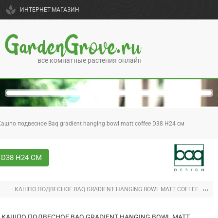
spa
ИНТЕРНЕТ-МАГАЗИН
GardenGrove.ru
все комнатные растения онлайн
Кашпо подвесное Baq gradient hanging bowl matt coffee D38 H24 см
D38 H24 СМ
›››
КАШПО ПОДВЕСНОЕ BAQ GRADIENT HANGING BOWL MATT COFFEE
КАШПО ПОДВЕСНОЕ BAQ GRADIENT HANGING BOWL MATT