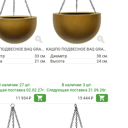
search
search
КАШПО ПОДВЕСНОЕ BAQ GRADIENT HANGING BOWL MATT HONEY
КАШПО ПОДВЕСНОЕ BAQ GRADIENT HANGING BOWL MATT HONEY
етр
33 см.
Диаметр
38 см.
а
21 см.
Высота
24 см.
В наличии:
27 шт.
В наличии:
3 шт.
ая поставка 02.02.27г.
Следующая поставка 21.09.26г.
shopping_cart
shopping_cart
11 934 ₽
15 444 ₽