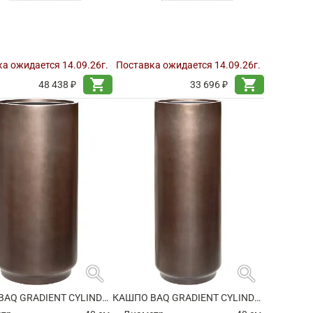
а ожидается 14.09.26г.
Поставка ожидается 14.09.26г.
shopping_cart
shopping_cart
48 438 ₽
33 696 ₽
search
search
КАШПО BAQ GRADIENT CYLINDER MATT COFFEE (С ТЕХНИЧЕСКИМ ГОРШКОМ)
КАШПО BAQ GRADIENT CYLINDER MATT COFFEE (С ТЕХНИЧЕСКИМ ГОРШКОМ)