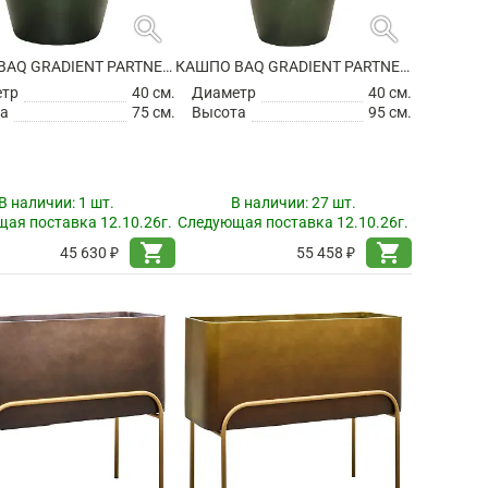
search
search
КАШПО BAQ GRADIENT PARTNER MATT FOREST GREEN (С ТЕХНИЧЕСКИМ ГОРШКОМ)
КАШПО BAQ GRADIENT PARTNER MATT FOREST GREEN (С ТЕХНИЧЕСКИМ ГОРШКОМ)
етр
40 см.
Диаметр
40 см.
а
75 см.
Высота
95 см.
В наличии:
1 шт.
В наличии:
27 шт.
ая поставка 12.10.26г.
Следующая поставка 12.10.26г.
shopping_cart
shopping_cart
45 630 ₽
55 458 ₽