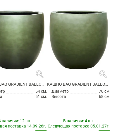
search
search
КАШПО BAQ GRADIENT BALLOON MATT FOREST GREEN
КАШПО BAQ GRADIENT BALLOON MATT FOREST GREEN
етр
54 см.
Диаметр
70 см.
а
51 см.
Высота
68 см.
В наличии:
12 шт.
В наличии:
4 шт.
ая поставка 14.09.26г.
Следующая поставка 05.01.27г.