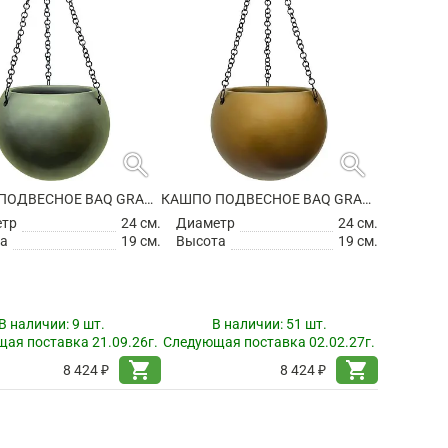
search
search
КАШПО ПОДВЕСНОЕ BAQ GRADIENT HANGING GLOBE MATT FOREST GREEN
КАШПО ПОДВЕСНОЕ BAQ GRADIENT HANGING GLOBE MATT HONEY
етр
24 см.
Диаметр
24 см.
а
19 см.
Высота
19 см.
В наличии:
9 шт.
В наличии:
51 шт.
ая поставка 21.09.26г.
Следующая поставка 02.02.27г.
shopping_cart
shopping_cart
8 424 ₽
8 424 ₽