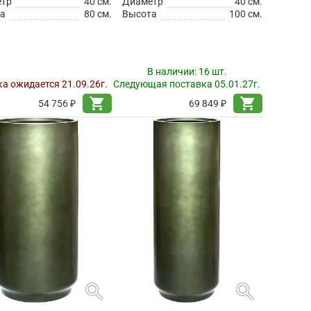
етр
40 см.
Диаметр
40 см.
а
80 см.
Высота
100 см.
В наличии:
16 шт.
а ожидается 21.09.26г.
Следующая поставка 05.01.27г.
shopping_cart
shopping_cart
54 756 ₽
69 849 ₽
search
search