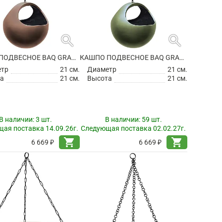
search
search
КАШПО ПОДВЕСНОЕ BAQ GRADIENT HANGING BASKET MATT COFFEE
КАШПО ПОДВЕСНОЕ BAQ GRADIENT HANGING BASKET MATT FOREST GREEN
етр
21 см.
Диаметр
21 см.
а
21 см.
Высота
21 см.
В наличии:
3 шт.
В наличии:
59 шт.
ая поставка 14.09.26г.
Следующая поставка 02.02.27г.
shopping_cart
shopping_cart
6 669 ₽
6 669 ₽