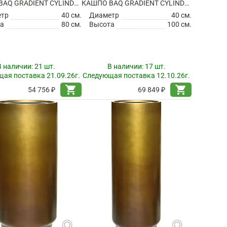
КАШПО BAQ GRADIENT CYLINDER MATT FOREST GREEN (С ТЕХНИЧЕСКИМ ГОРШКОМ)
КАШПО BAQ GRADIENT CYLINDER MATT FOREST GREEN (С ТЕХНИЧЕСКИМ ГОРШКОМ)
етр
40 см.
Диаметр
40 см.
а
80 см.
Высота
100 см.
В наличии:
21 шт.
В наличии:
17 шт.
ая поставка 21.09.26г.
Следующая поставка 12.10.26г.
shopping_cart
shopping_cart
54 756 ₽
69 849 ₽
search
search