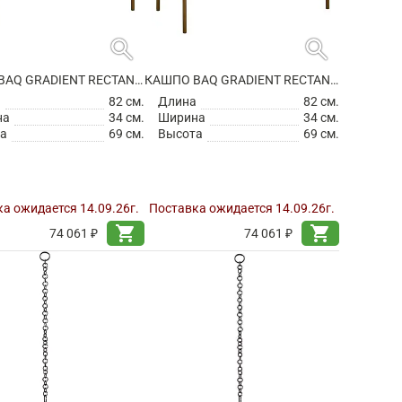
search
search
КАШПО BAQ GRADIENT RECTANGLE ELEVATED HIGH MATT COFFEE
КАШПО BAQ GRADIENT RECTANGLE ELEVATED HIGH MATT HONEY
а
82 см.
Длина
82 см.
на
34 см.
Ширина
34 см.
а
69 см.
Высота
69 см.
а ожидается 14.09.26г.
Поставка ожидается 14.09.26г.
shopping_cart
shopping_cart
74 061 ₽
74 061 ₽