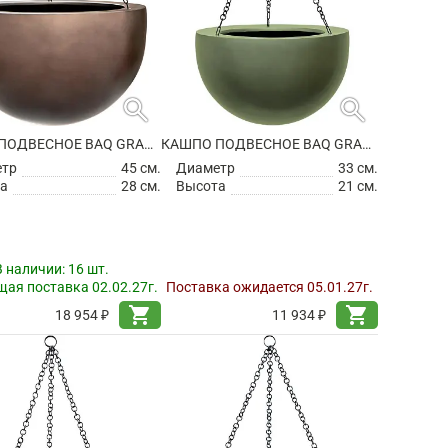
search
search
КАШПО ПОДВЕСНОЕ BAQ GRADIENT HANGING BOWL MATT COFFEE
КАШПО ПОДВЕСНОЕ BAQ GRADIENT HANGING BOWL MATT FOREST GREEN
етр
45 см.
Диаметр
33 см.
а
28 см.
Высота
21 см.
В наличии:
16 шт.
ая поставка 02.02.27г.
Поставка ожидается 05.01.27г.
shopping_cart
shopping_cart
18 954 ₽
11 934 ₽