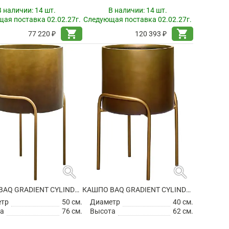
В наличии:
14 шт.
В наличии:
14 шт.
ая поставка 02.02.27г.
Следующая поставка 02.02.27г.
shopping_cart
shopping_cart
77 220 ₽
120 393 ₽
search
search
КАШПО BAQ GRADIENT CYLINDER ELEVATED HIGH MATT HONEY
КАШПО BAQ GRADIENT CYLINDER ELEVATED HIGH MATT HONEY
етр
50 см.
Диаметр
40 см.
а
76 см.
Высота
62 см.