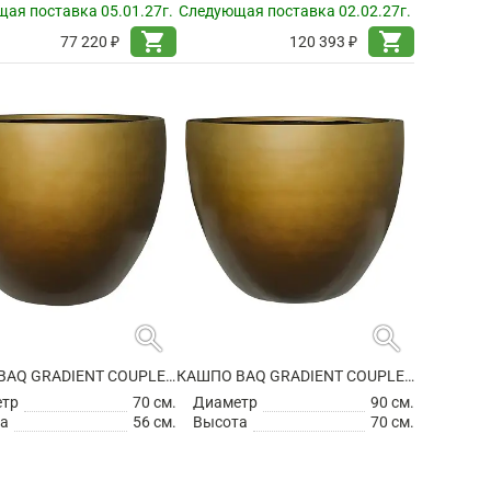
ая поставка 05.01.27г.
Следующая поставка 02.02.27г.
shopping_cart
shopping_cart
77 220 ₽
120 393 ₽
search
search
КАШПО BAQ GRADIENT COUPLE MATT HONEY
КАШПО BAQ GRADIENT COUPLE MATT HONEY
етр
70 см.
Диаметр
90 см.
а
56 см.
Высота
70 см.