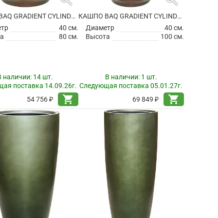
КАШПО BAQ GRADIENT CYLINDER MATT HONEY (С ТЕХНИЧЕСКИМ ГОРШКОМ)
КАШПО BAQ GRADIENT CYLINDER MATT HONEY (С ТЕХНИЧЕСКИМ ГОРШКОМ)
етр
40 см.
Диаметр
40 см.
а
80 см.
Высота
100 см.
В наличии:
14 шт.
В наличии:
1 шт.
ая поставка 14.09.26г.
Следующая поставка 05.01.27г.
shopping_cart
shopping_cart
54 756 ₽
69 849 ₽