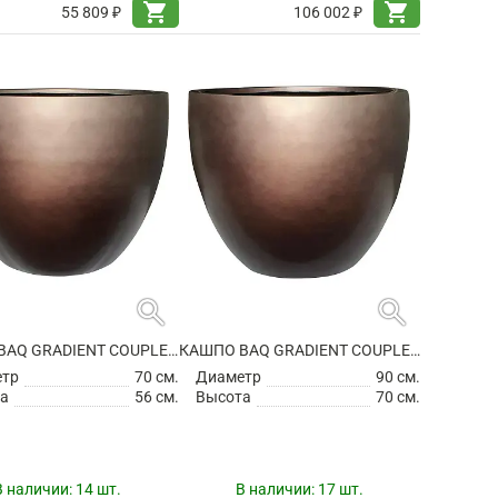
shopping_cart
shopping_cart
55 809 ₽
106 002 ₽
search
search
КАШПО BAQ GRADIENT COUPLE MATT COFFEE
КАШПО BAQ GRADIENT COUPLE MATT COFFEE
етр
70 см.
Диаметр
90 см.
а
56 см.
Высота
70 см.
В наличии:
14 шт.
В наличии:
17 шт.