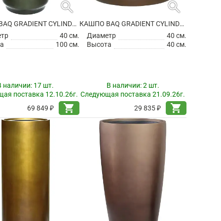
search
search
КАШПО BAQ GRADIENT CYLINDER MATT FOREST GREEN (С ТЕХНИЧЕСКИМ ГОРШКОМ)
КАШПО BAQ GRADIENT CYLINDER MATT HONEY (С ТЕХНИЧЕСКИМ ГОРШКОМ)
етр
40 см.
Диаметр
40 см.
а
100 см.
Высота
40 см.
В наличии:
17 шт.
В наличии:
2 шт.
ая поставка 12.10.26г.
Следующая поставка 21.09.26г.
shopping_cart
shopping_cart
69 849 ₽
29 835 ₽