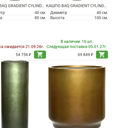
КАШПО BAQ GRADIENT CYLINDER MATT COFFEE (С ТЕХНИЧЕСКИМ ГОРШКОМ)
КАШПО BAQ GRADIENT CYLINDER MATT COFFEE (С ТЕХНИЧЕСКИМ ГОРШКОМ)
етр
40 см.
Диаметр
40 см.
а
80 см.
Высота
100 см.
В наличии:
16 шт.
а ожидается 21.09.26г.
Следующая поставка 05.01.27г.
shopping_cart
shopping_cart
54 756 ₽
69 849 ₽