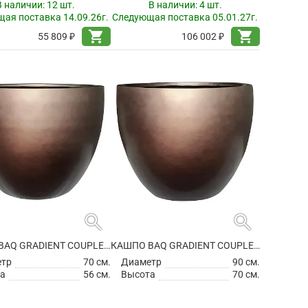
В наличии:
12 шт.
В наличии:
4 шт.
ая поставка 14.09.26г.
Следующая поставка 05.01.27г.
shopping_cart
shopping_cart
55 809 ₽
106 002 ₽
search
search
КАШПО BAQ GRADIENT COUPLE MATT COFFEE
КАШПО BAQ GRADIENT COUPLE MATT COFFEE
етр
70 см.
Диаметр
90 см.
а
56 см.
Высота
70 см.