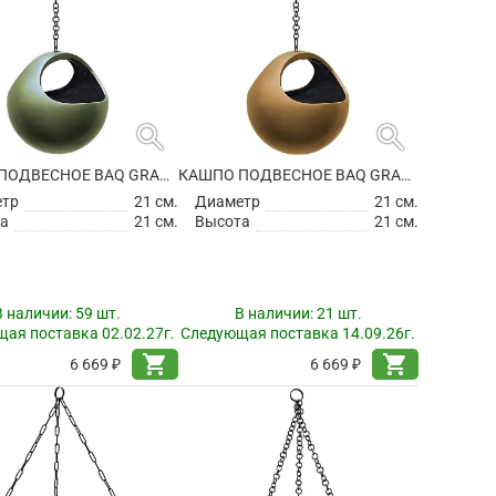
search
search
КАШПО ПОДВЕСНОЕ BAQ GRADIENT HANGING BASKET MATT FOREST GREEN
КАШПО ПОДВЕСНОЕ BAQ GRADIENT HANGING BASKET MATT HONEY
етр
21 см.
Диаметр
21 см.
а
21 см.
Высота
21 см.
В наличии:
59 шт.
В наличии:
21 шт.
ая поставка 02.02.27г.
Следующая поставка 14.09.26г.
shopping_cart
shopping_cart
6 669 ₽
6 669 ₽