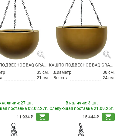
search
search
КАШПО ПОДВЕСНОЕ BAQ GRADIENT HANGING BOWL MATT HONEY
КАШПО ПОДВЕСНОЕ BAQ GRADIENT HANGING BOWL MATT HONEY
етр
33 см.
Диаметр
38 см.
а
21 см.
Высота
24 см.
В наличии:
27 шт.
В наличии:
3 шт.
ая поставка 02.02.27г.
Следующая поставка 21.09.26г.
shopping_cart
shopping_cart
11 934 ₽
15 444 ₽