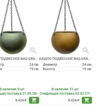
search
search
КАШПО ПОДВЕСНОЕ BAQ GRADIENT HANGING GLOBE MATT FOREST GREEN
КАШПО ПОДВЕСНОЕ BAQ GRADIENT HANGING GLOBE MATT HONEY
етр
24 см.
Диаметр
24 см.
а
19 см.
Высота
19 см.
В наличии:
9 шт.
В наличии:
51 шт.
ая поставка 21.09.26г.
Следующая поставка 02.02.27г.
shopping_cart
shopping_cart
8 424 ₽
8 424 ₽