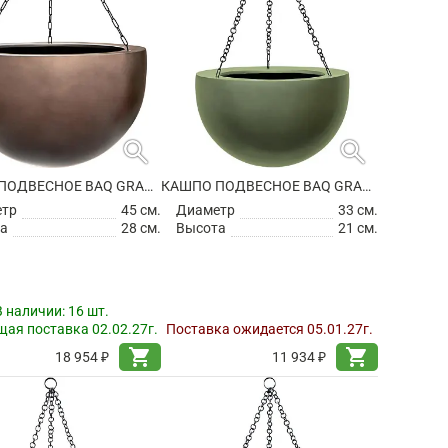
search
search
КАШПО ПОДВЕСНОЕ BAQ GRADIENT HANGING BOWL MATT COFFEE
КАШПО ПОДВЕСНОЕ BAQ GRADIENT HANGING BOWL MATT FOREST GREEN
етр
45 см.
Диаметр
33 см.
а
28 см.
Высота
21 см.
В наличии:
16 шт.
ая поставка 02.02.27г.
Поставка ожидается 05.01.27г.
shopping_cart
shopping_cart
18 954 ₽
11 934 ₽