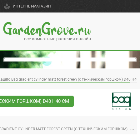
spa
ИНТЕРНЕТ-МАГАЗИН
GardenGrove.ru
все комнатные растения онлайн
ашпо Baq gradient cylinder matt forest green (с техническим горшком) D40 H40
ЧЕСКИМ ГОРШКОМ) D40 H40 СМ
›››
GRADIENT CYLINDER MATT FOREST GREEN (С ТЕХНИЧЕСКИМ ГОРШКОМ)