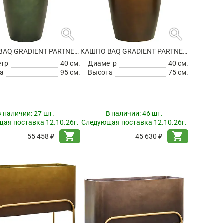
search
search
КАШПО BAQ GRADIENT PARTNER MATT FOREST GREEN (С ТЕХНИЧЕСКИМ ГОРШКОМ)
КАШПО BAQ GRADIENT PARTNER MATT HONEY (С ТЕХНИЧЕСКИМ ГОРШКОМ)
етр
40 см.
Диаметр
40 см.
а
95 см.
Высота
75 см.
В наличии:
27 шт.
В наличии:
46 шт.
ая поставка 12.10.26г.
Следующая поставка 12.10.26г.
shopping_cart
shopping_cart
55 458 ₽
45 630 ₽