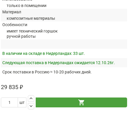
только в помещении
Материал
композитные материалы
Особенности
имеет технический горшок
ручной работы
В наличии на складе в Нидерландах:
33 шт.
Следующая поставка в Нидерландах ожидается 12.10.26г.
Срок поставки в Россию ≈ 10-20 рабочих дней.
29 835 ₽
keyboard_arrow_up
shopping_cart
шт
keyboard_arrow_down