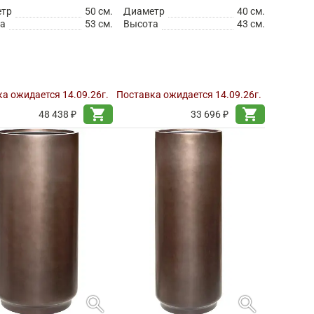
етр
50 см.
Диаметр
40 см.
а
53 см.
Высота
43 см.
а ожидается 14.09.26г.
Поставка ожидается 14.09.26г.
shopping_cart
shopping_cart
48 438 ₽
33 696 ₽
search
search