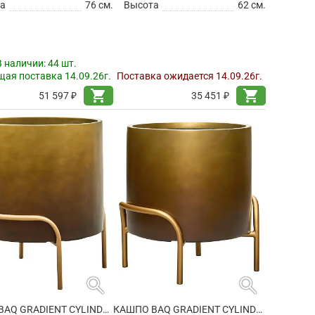
а
76 см.
Высота
62 см.
В наличии:
44 шт.
ая поставка 14.09.26г.
Поставка ожидается 14.09.26г.
shopping_cart
shopping_cart
51 597 ₽
35 451 ₽
search
search
КАШПО BAQ GRADIENT CYLINDER ELEVATED LOW MATT HONEY
КАШПО BAQ GRADIENT CYLINDER ELEVATED LOW MATT HONEY