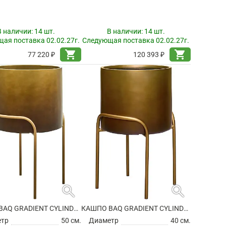
В наличии:
14 шт.
В наличии:
14 шт.
ая поставка 02.02.27г.
Следующая поставка 02.02.27г.
shopping_cart
shopping_cart
77 220 ₽
120 393 ₽
search
search
КАШПО BAQ GRADIENT CYLINDER ELEVATED HIGH MATT HONEY
КАШПО BAQ GRADIENT CYLINDER ELEVATED HIGH MATT HONEY
етр
50 см.
Диаметр
40 см.