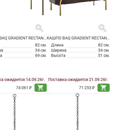
search
search
КАШПО BAQ GRADIENT RECTANGLE ELEVATED HIGH MATT HONEY
КАШПО BAQ GRADIENT RECTANGLE ELEVATED LOW MATT COFFEE
а
82 см.
Длина
82 см.
на
34 см.
Ширина
34 см.
а
69 см.
Высота
51 см.
а ожидается 14.09.26г.
Поставка ожидается 21.09.26г.
shopping_cart
shopping_cart
74 061 ₽
71 253 ₽