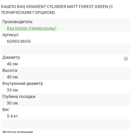
КАШПО BAQ GRADIENT CYLINDER MATT FOREST GREEN (С
ТЕХНИЧЕСКИМ ГОРШКОМ)
Производитель
Baq Design (Нидерланды)
Артикул
6GRDC46OG
Диаметр
help
40 см.
Высота
40 см.
Внутренний диаметр
33 см.
Глубина посадки
30 см.
Вес
5.4 кг.
Использование