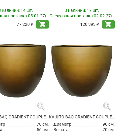
В наличии:
14 шт.
В наличии:
17 шт.
ая поставка 05.01.27г.
Следующая поставка 02.02.27г.
shopping_cart
shopping_cart
77 220 ₽
120 393 ₽
search
search
КАШПО BAQ GRADIENT COUPLE MATT HONEY
КАШПО BAQ GRADIENT COUPLE MATT HONEY
етр
70 см.
Диаметр
90 см.
а
56 см.
Высота
70 см.