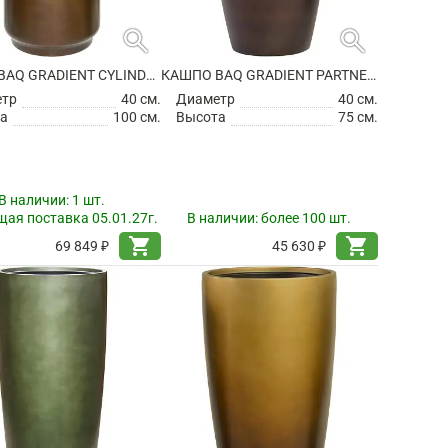
search
search
КАШПО BAQ GRADIENT CYLINDER MATT HONEY (С ТЕХНИЧЕСКИМ ГОРШКОМ)
КАШПО BAQ GRADIENT PARTNER MATT COFFEE (С ТЕХНИЧЕСКИМ ГОРШКОМ)
етр
40 см.
Диаметр
40 см.
а
100 см.
Высота
75 см.
В наличии:
1 шт.
ая поставка 05.01.27г.
В наличии:
более 100 шт.
shopping_cart
shopping_cart
69 849 ₽
45 630 ₽