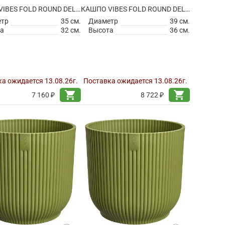
КАШПО VIBES FOLD ROUND DELICATE PINK
КАШПО VIBES FOLD ROUND DELICATE PINK
етр
35 см.
Диаметр
39 см.
а
32 см.
Высота
36 см.
а ожидается 13.08.26г.
Поставка ожидается 13.08.26г.
shopping_cart
shopping_cart
7 160 ₽
8 722 ₽