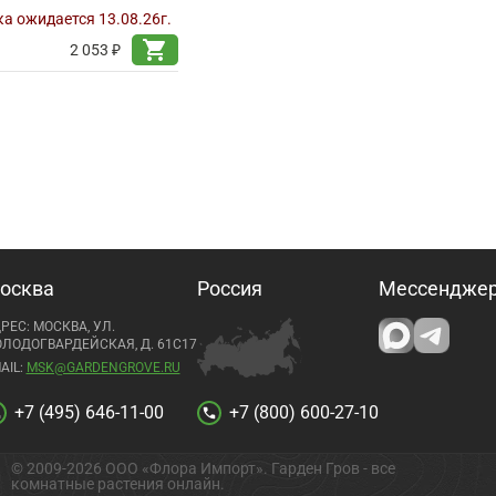
а ожидается 13.08.26г.
shopping_cart
2 053 ₽
осква
Россия
Мессендже
РЕС: МОСКВА, УЛ.
ЛОДОГВАРДЕЙСКАЯ, Д. 61С17
AIL:
MSK@GARDENGROVE.RU
+7 (495) 646-11-00
+7 (800) 600-27-10
l
call
© 2009-2026 ООО «Флора Импорт». Гарден Гров - все
комнатные растения онлайн.