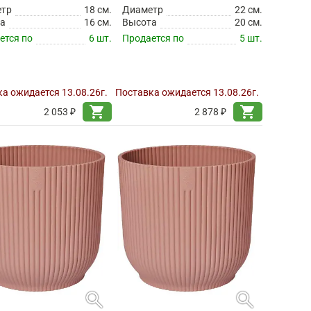
етр
18 см.
Диаметр
22 см.
а
16 см.
Высота
20 см.
ется по
6 шт.
Продается по
5 шт.
а ожидается 13.08.26г.
Поставка ожидается 13.08.26г.
shopping_cart
shopping_cart
2 053 ₽
2 878 ₽
search
search