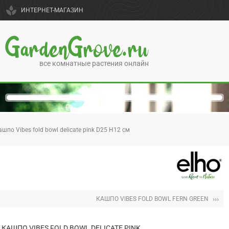
spa
ИНТЕРНЕТ-МАГАЗИН
GardenGrove.ru
все комнатные растения онлайн
ашпо Vibes fold bowl delicate pink D25 H12 см
›››
КАШПО VIBES FOLD BOWL FERN GREEN
КАШПО VIBES FOLD BOWL DELICATE PINK