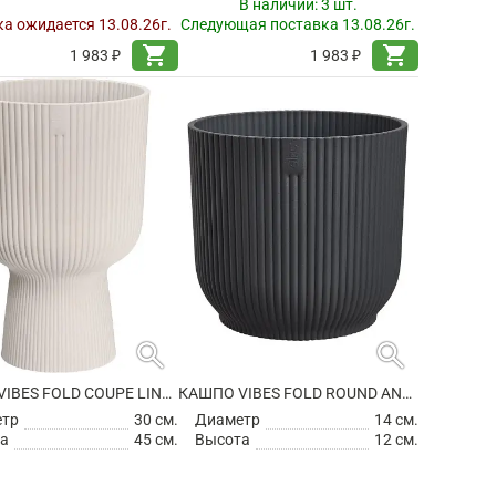
В наличии:
3 шт.
а ожидается 13.08.26г.
Следующая поставка 13.08.26г.
shopping_cart
shopping_cart
1 983 ₽
1 983 ₽
search
search
КАШПО VIBES FOLD COUPE LINEN WHITE
КАШПО VIBES FOLD ROUND ANTHRACITE
етр
30 см.
Диаметр
14 см.
а
45 см.
Высота
12 см.