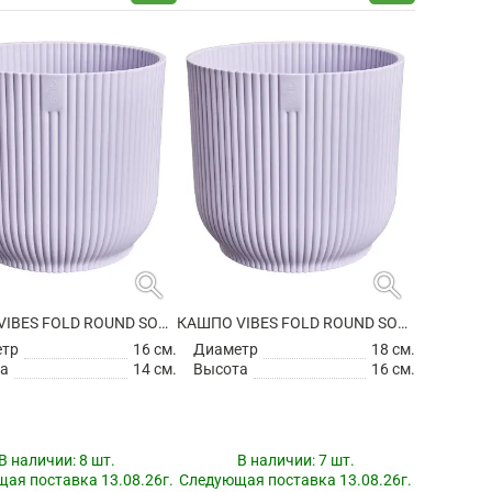
search
search
КАШПО VIBES FOLD ROUND SOFT LILAC
КАШПО VIBES FOLD ROUND SOFT LILAC
етр
16 см.
Диаметр
18 см.
а
14 см.
Высота
16 см.
В наличии:
8 шт.
В наличии:
7 шт.
ая поставка 13.08.26г.
Следующая поставка 13.08.26г.