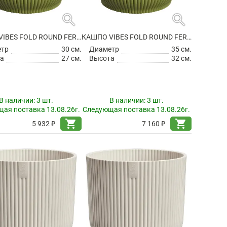
search
search
КАШПО VIBES FOLD ROUND FERN GREEN
КАШПО VIBES FOLD ROUND FERN GREEN
етр
30 см.
Диаметр
35 см.
а
27 см.
Высота
32 см.
В наличии:
3 шт.
В наличии:
3 шт.
ая поставка 13.08.26г.
Следующая поставка 13.08.26г.
shopping_cart
shopping_cart
5 932 ₽
7 160 ₽