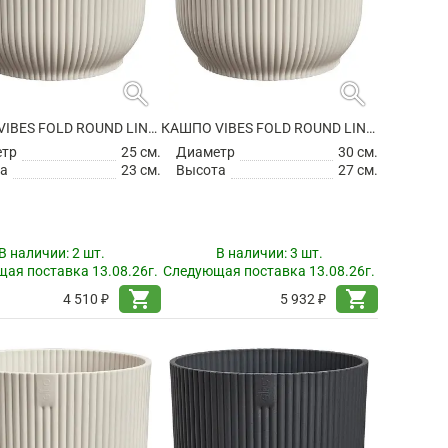
search
search
КАШПО VIBES FOLD ROUND LINEN WHITE
КАШПО VIBES FOLD ROUND LINEN WHITE
етр
25 см.
Диаметр
30 см.
а
23 см.
Высота
27 см.
В наличии:
2 шт.
В наличии:
3 шт.
ая поставка 13.08.26г.
Следующая поставка 13.08.26г.
shopping_cart
shopping_cart
4 510 ₽
5 932 ₽