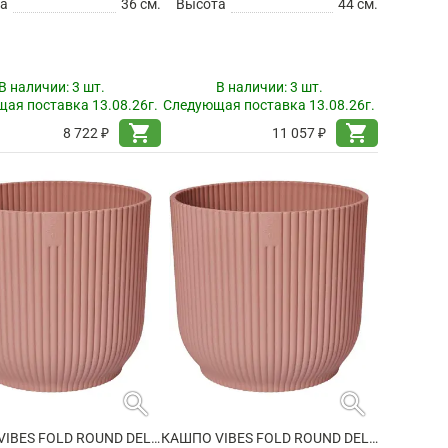
а
36 см.
Высота
44 см.
В наличии:
3 шт.
В наличии:
3 шт.
ая поставка 13.08.26г.
Следующая поставка 13.08.26г.
shopping_cart
shopping_cart
8 722 ₽
11 057 ₽
search
search
КАШПО VIBES FOLD ROUND DELICATE PINK
КАШПО VIBES FOLD ROUND DELICATE PINK