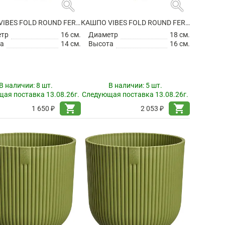
search
search
КАШПО VIBES FOLD ROUND FERN GREEN
КАШПО VIBES FOLD ROUND FERN GREEN
етр
16 см.
Диаметр
18 см.
а
14 см.
Высота
16 см.
В наличии:
8 шт.
В наличии:
5 шт.
ая поставка 13.08.26г.
Следующая поставка 13.08.26г.
shopping_cart
shopping_cart
1 650 ₽
2 053 ₽