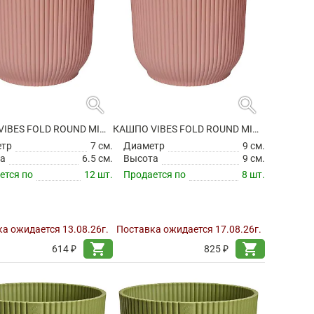
search
search
КАШПО VIBES FOLD ROUND MINI DELICATE PINK
КАШПО VIBES FOLD ROUND MINI DELICATE PINK
етр
7 см.
Диаметр
9 см.
а
6.5 см.
Высота
9 см.
ется по
12 шт.
Продается по
8 шт.
а ожидается 13.08.26г.
Поставка ожидается 17.08.26г.
shopping_cart
shopping_cart
614 ₽
825 ₽