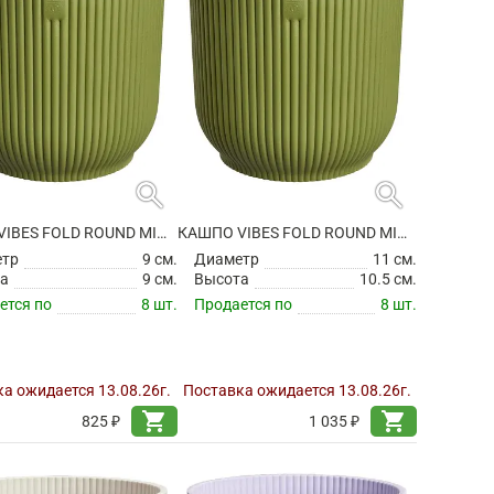
search
search
КАШПО VIBES FOLD ROUND MINI FERN GREEN
КАШПО VIBES FOLD ROUND MINI FERN GREEN
етр
9 см.
Диаметр
11 см.
а
9 см.
Высота
10.5 см.
ется по
8 шт.
Продается по
8 шт.
а ожидается 13.08.26г.
Поставка ожидается 13.08.26г.
shopping_cart
shopping_cart
825 ₽
1 035 ₽