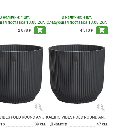
В наличии:
4 шт.
В наличии:
4 шт.
ая поставка 13.08.26г.
Следующая поставка 13.08.26г.
shopping_cart
shopping_cart
2 878 ₽
4 510 ₽
search
search
КАШПО VIBES FOLD ROUND ANTHRACITE
КАШПО VIBES FOLD ROUND ANTHRACITE
етр
39 см.
Диаметр
47 см.