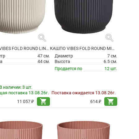
search
search
КАШПО VIBES FOLD ROUND LINEN WHITE
КАШПО VIBES FOLD ROUND MINI ANTHRACITE
етр
47 см.
Диаметр
7 см.
а
44 см.
Высота
6.5 см.
Продается по
12 шт.
В наличии:
3 шт.
ая поставка 13.08.26г.
Поставка ожидается 13.08.26г.
shopping_cart
shopping_cart
11 057 ₽
614 ₽