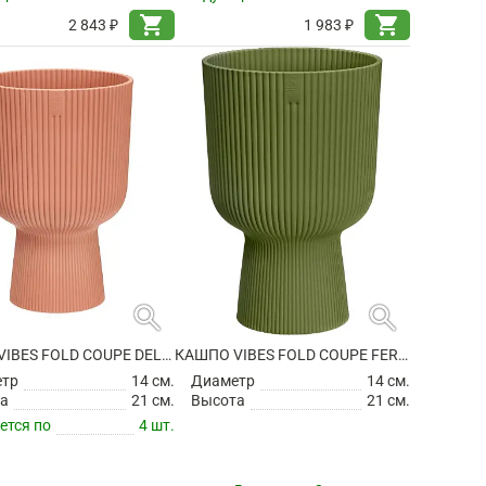
shopping_cart
shopping_cart
2 843 ₽
1 983 ₽
search
search
КАШПО VIBES FOLD COUPE DELICATE PINK
КАШПО VIBES FOLD COUPE FERN GREEN
етр
14 см.
Диаметр
14 см.
а
21 см.
Высота
21 см.
ется по
4 шт.