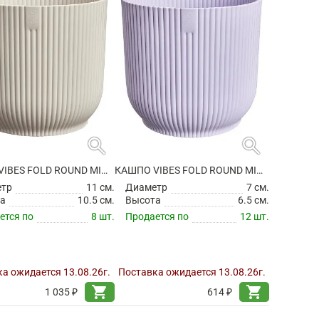
search
search
КАШПО VIBES FOLD ROUND MINI LINEN WHITE
КАШПО VIBES FOLD ROUND MINI SOFT LILAC
етр
11 см.
Диаметр
7 см.
а
10.5 см.
Высота
6.5 см.
ется по
8 шт.
Продается по
12 шт.
а ожидается 13.08.26г.
Поставка ожидается 13.08.26г.
shopping_cart
shopping_cart
1 035 ₽
614 ₽