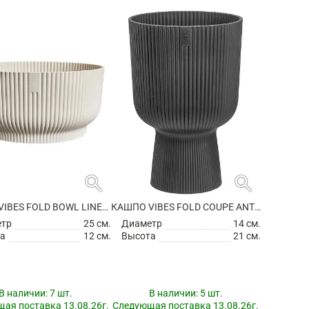
search
search
КАШПО VIBES FOLD BOWL LINEN WHITE
КАШПО VIBES FOLD COUPE ANTHRACITE
етр
25 см.
Диаметр
14 см.
а
12 см.
Высота
21 см.
В наличии:
7 шт.
В наличии:
5 шт.
ая поставка 13.08.26г.
Следующая поставка 13.08.26г.