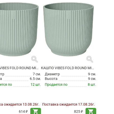
search
search
КАШПО VIBES FOLD ROUND MINI SORBET GREEN
КАШПО VIBES FOLD ROUND MINI SORBET GREEN
етр
7 см.
Диаметр
9 см.
а
6.5 см.
Высота
9 см.
ется по
12 шт.
Продается по
8 шт.
а ожидается 13.08.26г.
Поставка ожидается 17.08.26г.
shopping_cart
shopping_cart
614 ₽
825 ₽