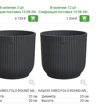
В наличии:
2 шт.
В наличии:
12 шт.
ая поставка 13.08.26г.
Следующая поставка 13.08.26г.
shopping_cart
shopping_cart
6 739 ₽
1 334 ₽
search
search
КАШПО VIBES FOLD ROUND ANTHRACITE
КАШПО VIBES FOLD ROUND ANTHRACITE
етр
22 см.
Диаметр
25 см.
а
20 см.
Высота
23 см.