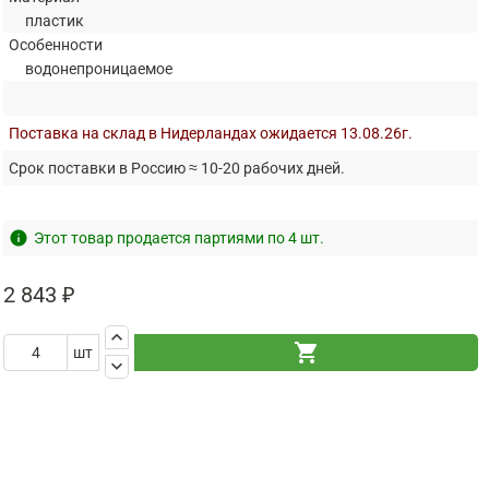
пластик
Особенности
водонепроницаемое
Поставка на склад в Нидерландах ожидается 13.08.26г.
Срок поставки в Россию ≈ 10-20 рабочих дней.
info
Этот товар продается партиями по 4 шт.
2 843 ₽
keyboard_arrow_up
shopping_cart
шт
keyboard_arrow_down