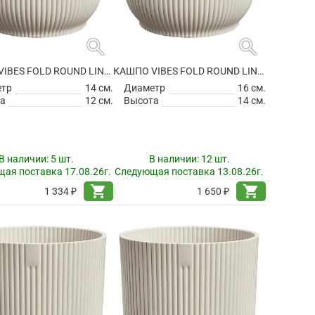
search
search
КАШПО VIBES FOLD ROUND LINEN WHITE
КАШПО VIBES FOLD ROUND LINEN WHITE
етр
14 см.
Диаметр
16 см.
а
12 см.
Высота
14 см.
В наличии:
5 шт.
В наличии:
12 шт.
ая поставка 17.08.26г.
Следующая поставка 13.08.26г.
shopping_cart
shopping_cart
1 334 ₽
1 650 ₽