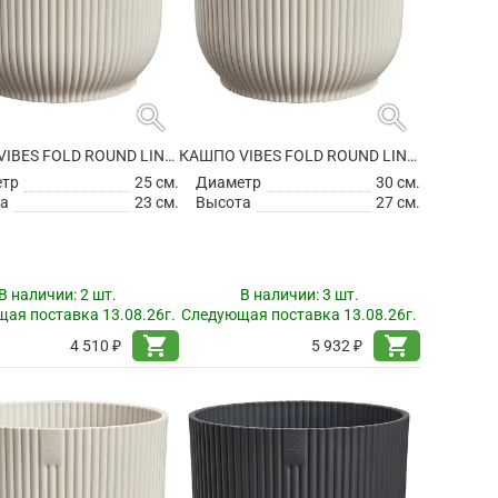
search
search
КАШПО VIBES FOLD ROUND LINEN WHITE
КАШПО VIBES FOLD ROUND LINEN WHITE
етр
25 см.
Диаметр
30 см.
а
23 см.
Высота
27 см.
В наличии:
2 шт.
В наличии:
3 шт.
ая поставка 13.08.26г.
Следующая поставка 13.08.26г.
shopping_cart
shopping_cart
4 510 ₽
5 932 ₽