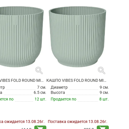
search
search
КАШПО VIBES FOLD ROUND MINI SORBET GREEN
КАШПО VIBES FOLD ROUND MINI SORBET GREEN
етр
7 см.
Диаметр
9 см.
а
6.5 см.
Высота
9 см.
ется по
12 шт.
Продается по
8 шт.
а ожидается 13.08.26г.
Поставка ожидается 13.08.26г.