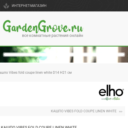
spa
ИНТЕРНЕТ-МАГАЗИН
GardenGrove.ru
все комнатные растения онлайн
ашпо Vibes fold coupe linen white D14 H21 см
›››
КАШПО VIBES FOLD COUPE LINEN WHITE
КАШПО VIBES FOLD COUPE LINEN WHITE