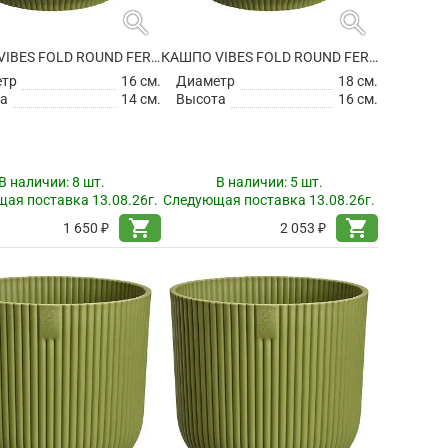
search
search
КАШПО VIBES FOLD ROUND FERN GREEN
КАШПО VIBES FOLD ROUND FERN GREEN
етр
16 см.
Диаметр
18 см.
а
14 см.
Высота
16 см.
В наличии:
8 шт.
В наличии:
5 шт.
ая поставка 13.08.26г.
Следующая поставка 13.08.26г.
shopping_cart
shopping_cart
1 650 ₽
2 053 ₽