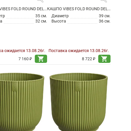
КАШПО VIBES FOLD ROUND DELICATE PINK
КАШПО VIBES FOLD ROUND DELICATE PINK
етр
35 см.
Диаметр
39 см.
а
32 см.
Высота
36 см.
а ожидается 13.08.26г.
Поставка ожидается 13.08.26г.
shopping_cart
shopping_cart
7 160 ₽
8 722 ₽