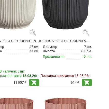
search
search
КАШПО VIBES FOLD ROUND LINEN WHITE
КАШПО VIBES FOLD ROUND MINI ANTHRACITE
етр
47 см.
Диаметр
7 см.
а
44 см.
Высота
6.5 см.
Продается по
12 шт.
В наличии:
3 шт.
ая поставка 13.08.26г.
Поставка ожидается 13.08.26г.
shopping_cart
shopping_cart
11 057 ₽
614 ₽