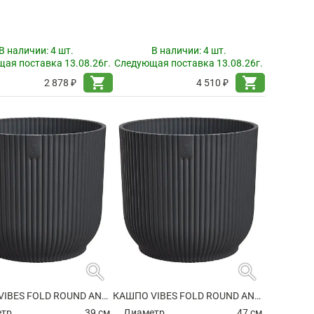
В наличии:
4 шт.
В наличии:
4 шт.
ая поставка 13.08.26г.
Следующая поставка 13.08.26г.
shopping_cart
shopping_cart
2 878 ₽
4 510 ₽
search
search
КАШПО VIBES FOLD ROUND ANTHRACITE
КАШПО VIBES FOLD ROUND ANTHRACITE
етр
39 см.
Диаметр
47 см.