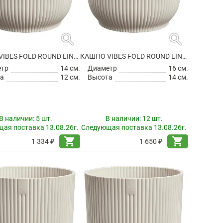
search
search
КАШПО VIBES FOLD ROUND LINEN WHITE
КАШПО VIBES FOLD ROUND LINEN WHITE
етр
14 см.
Диаметр
16 см.
а
12 см.
Высота
14 см.
В наличии:
5 шт.
В наличии:
12 шт.
ая поставка 13.08.26г.
Следующая поставка 13.08.26г.
shopping_cart
shopping_cart
1 334 ₽
1 650 ₽