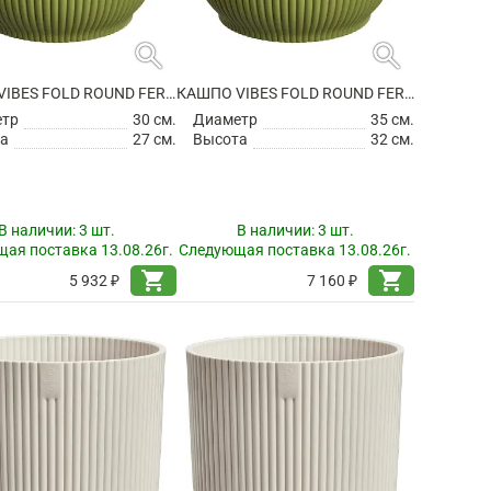
search
search
КАШПО VIBES FOLD ROUND FERN GREEN
КАШПО VIBES FOLD ROUND FERN GREEN
етр
30 см.
Диаметр
35 см.
а
27 см.
Высота
32 см.
В наличии:
3 шт.
В наличии:
3 шт.
ая поставка 13.08.26г.
Следующая поставка 13.08.26г.
shopping_cart
shopping_cart
5 932 ₽
7 160 ₽