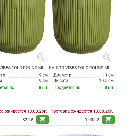
search
search
КАШПО VIBES FOLD ROUND MINI FERN GREEN
КАШПО VIBES FOLD ROUND MINI FERN GREEN
етр
9 см.
Диаметр
11 см.
а
9 см.
Высота
10.5 см.
ется по
8 шт.
Продается по
8 шт.
а ожидается 13.08.26г.
Поставка ожидается 13.08.26г.
shopping_cart
shopping_cart
825 ₽
1 035 ₽