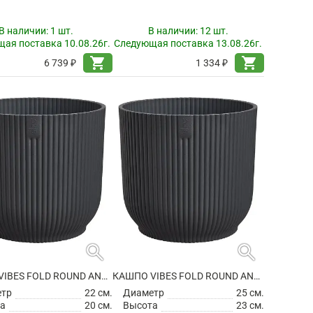
В наличии:
1 шт.
В наличии:
12 шт.
ая поставка 10.08.26г.
Следующая поставка 13.08.26г.
shopping_cart
shopping_cart
6 739 ₽
1 334 ₽
search
search
КАШПО VIBES FOLD ROUND ANTHRACITE
КАШПО VIBES FOLD ROUND ANTHRACITE
етр
22 см.
Диаметр
25 см.
а
20 см.
Высота
23 см.