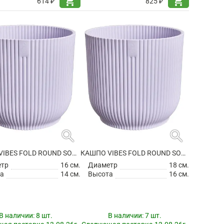
shopping_cart
shopping_cart
614 ₽
825 ₽
search
search
КАШПО VIBES FOLD ROUND SOFT LILAC
КАШПО VIBES FOLD ROUND SOFT LILAC
етр
16 см.
Диаметр
18 см.
а
14 см.
Высота
16 см.
В наличии:
8 шт.
В наличии:
7 шт.