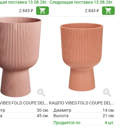
ая поставка 13.08.26г.
Следующая поставка 13.08.26г.
shopping_cart
shopping_cart
2 843 ₽
2 843 ₽
search
search
КАШПО VIBES FOLD COUPE DELICATE PINK
КАШПО VIBES FOLD COUPE DELICATE PINK
етр
30 см.
Диаметр
14 см.
а
45 см.
Высота
21 см.
Продается по
4 шт.