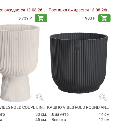
а ожидается 13.08.26г.
Поставка ожидается 13.08.26г.
shopping_cart
shopping_cart
6 739 ₽
1 983 ₽
search
search
КАШПО VIBES FOLD COUPE LINEN WHITE
КАШПО VIBES FOLD ROUND ANTHRACITE
етр
30 см.
Диаметр
14 см.
а
45 см.
Высота
12 см.