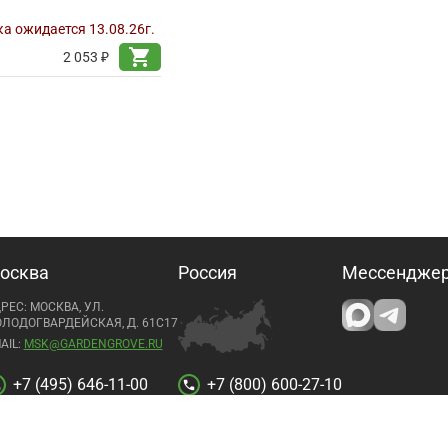
а ожидается 13.08.26г.
shopping_cart
2 053 ₽
осква
Россия
Мессендже
РЕС: МОСКВА, УЛ.
ЛОДОГВАРДЕЙСКАЯ, Д. 61С17
AIL:
MSK@GARDENGROVE.RU
+7 (495) 646-11-00
+7 (800) 600-27-10
l
call
© 2009-2026 ООО «Флора Импорт». Гарден Гров - все