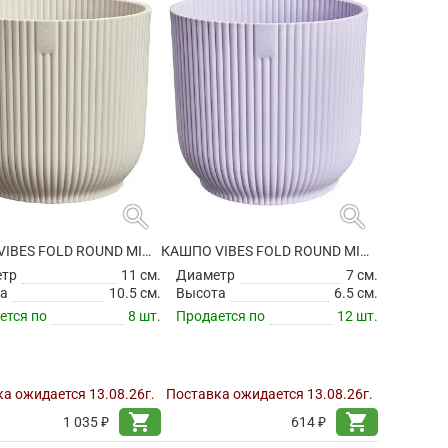
search
search
КАШПО VIBES FOLD ROUND MINI LINEN WHITE
КАШПО VIBES FOLD ROUND MINI SOFT LILAC
етр
11 см.
Диаметр
7 см.
а
10.5 см.
Высота
6.5 см.
ется по
8 шт.
Продается по
12 шт.
а ожидается 13.08.26г.
Поставка ожидается 13.08.26г.
shopping_cart
shopping_cart
1 035 ₽
614 ₽