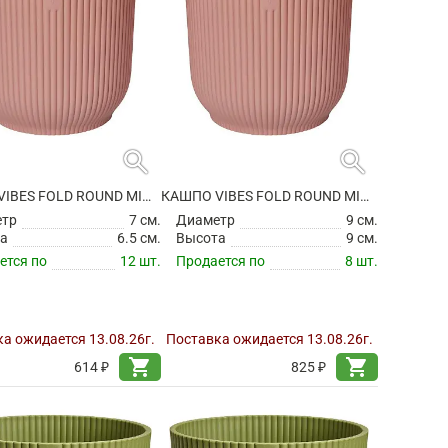
search
search
КАШПО VIBES FOLD ROUND MINI DELICATE PINK
КАШПО VIBES FOLD ROUND MINI DELICATE PINK
етр
7 см.
Диаметр
9 см.
а
6.5 см.
Высота
9 см.
ется по
12 шт.
Продается по
8 шт.
а ожидается 13.08.26г.
Поставка ожидается 13.08.26г.
shopping_cart
shopping_cart
614 ₽
825 ₽