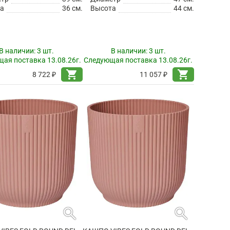
а
36 см.
Высота
44 см.
В наличии:
3 шт.
В наличии:
3 шт.
ая поставка 13.08.26г.
Следующая поставка 13.08.26г.
shopping_cart
shopping_cart
8 722 ₽
11 057 ₽
search
search