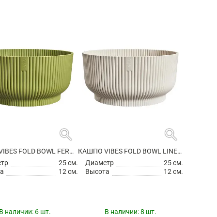
search
search
КАШПО VIBES FOLD BOWL FERN GREEN
КАШПО VIBES FOLD BOWL LINEN WHITE
етр
25 см.
Диаметр
25 см.
а
12 см.
Высота
12 см.
В наличии:
6 шт.
В наличии:
8 шт.