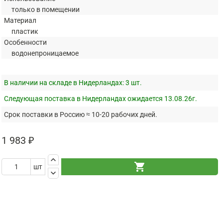
только в помещении
Материал
пластик
Особенности
водонепроницаемое
В наличии на складе в Нидерландах:
3 шт.
Следующая поставка в Нидерландах ожидается 13.08.26г.
Срок поставки в Россию ≈ 10-20 рабочих дней.
1 983 ₽
keyboard_arrow_up
shopping_cart
шт
keyboard_arrow_down