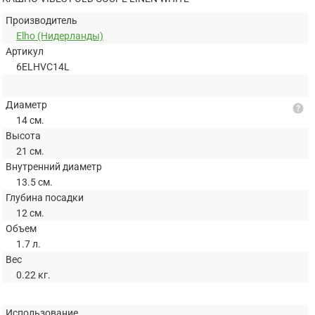
Производитель
Elho (Нидерланды)
Артикул
6ELHVC14L
Диаметр
help
14 см.
Высота
21 см.
Внутренний диаметр
13.5 см.
Глубина посадки
12 см.
Объем
1.7 л.
Вес
0.22 кг.
Использование