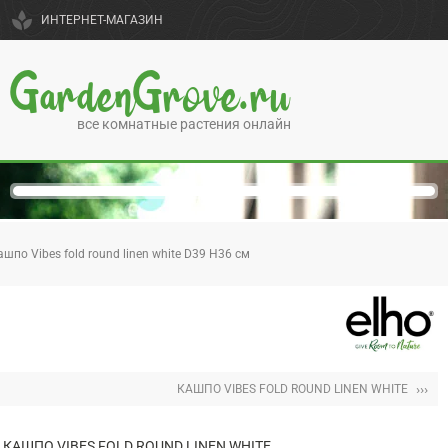
spa
ИНТЕРНЕТ-МАГАЗИН
GardenGrove.ru
все комнатные растения онлайн
ашпо Vibes fold round linen white D39 H36 см
›››
КАШПО VIBES FOLD ROUND LINEN WHITE
КАШПО VIBES FOLD ROUND LINEN WHITE