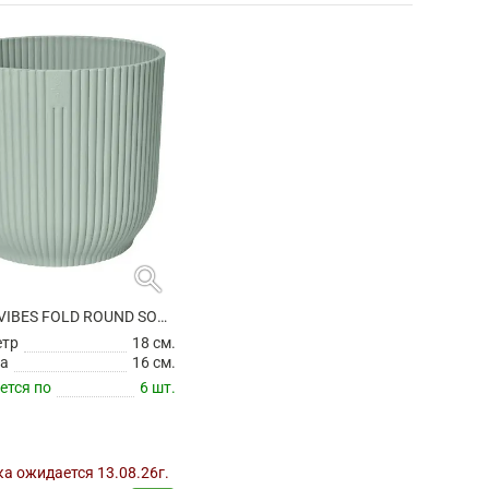
search
КАШПО VIBES FOLD ROUND SORBET GREEN
етр
18 см.
а
16 см.
ется по
6 шт.
а ожидается 13.08.26г.