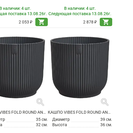
В наличии:
4 шт.
В наличии:
4 шт.
ая поставка 13.08.26г.
Следующая поставка 13.08.26г.
shopping_cart
shopping_cart
2 053 ₽
2 878 ₽
search
search
КАШПО VIBES FOLD ROUND ANTHRACITE
КАШПО VIBES FOLD ROUND ANTHRACITE
етр
35 см.
Диаметр
39 см.
а
32 см.
Высота
36 см.