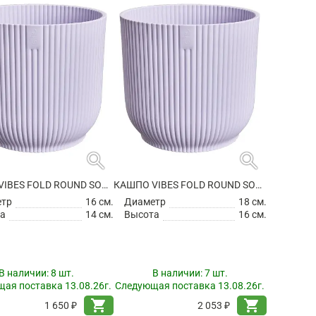
search
search
КАШПО VIBES FOLD ROUND SOFT LILAC
КАШПО VIBES FOLD ROUND SOFT LILAC
етр
16 см.
Диаметр
18 см.
а
14 см.
Высота
16 см.
В наличии:
8 шт.
В наличии:
7 шт.
ая поставка 13.08.26г.
Следующая поставка 13.08.26г.
shopping_cart
shopping_cart
1 650 ₽
2 053 ₽