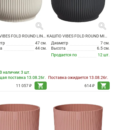
search
search
КАШПО VIBES FOLD ROUND LINEN WHITE
КАШПО VIBES FOLD ROUND MINI ANTHRACITE
етр
47 см.
Диаметр
7 см.
а
44 см.
Высота
6.5 см.
Продается по
12 шт.
В наличии:
3 шт.
ая поставка 13.08.26г.
Поставка ожидается 13.08.26г.
shopping_cart
shopping_cart
11 057 ₽
614 ₽