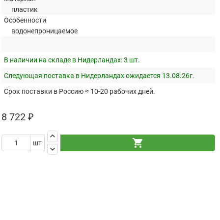
пластик
Особенности
водонепроницаемое
В наличии на складе в Нидерландах:
3 шт.
Следующая поставка в Нидерландах ожидается 13.08.26г.
Срок поставки в Россию ≈ 10-20 рабочих дней.
8 722 ₽
keyboard_arrow_up
shopping_cart
шт
keyboard_arrow_down