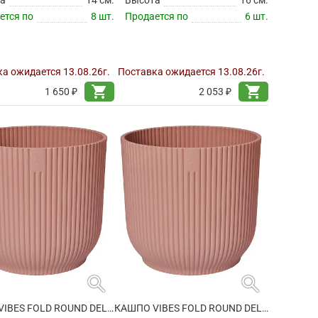
ется по
8 шт.
Продается по
6 шт.
а ожидается 13.08.26г.
Поставка ожидается 13.08.26г.
shopping_cart
shopping_cart
1 650 ₽
2 053 ₽
search
search
КАШПО VIBES FOLD ROUND DELICATE PINK
КАШПО VIBES FOLD ROUND DELICATE PINK