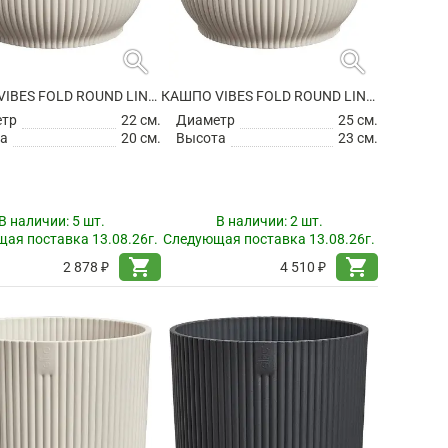
search
search
КАШПО VIBES FOLD ROUND LINEN WHITE
КАШПО VIBES FOLD ROUND LINEN WHITE
етр
22 см.
Диаметр
25 см.
а
20 см.
Высота
23 см.
В наличии:
5 шт.
В наличии:
2 шт.
ая поставка 13.08.26г.
Следующая поставка 13.08.26г.
shopping_cart
shopping_cart
2 878 ₽
4 510 ₽