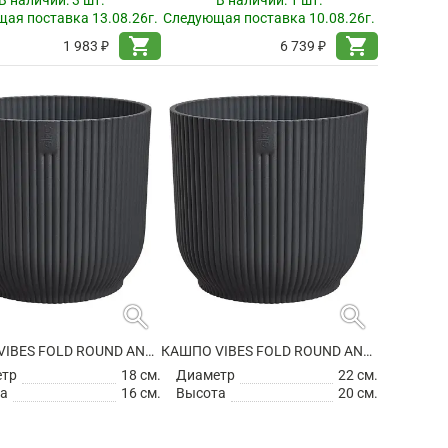
ая поставка 13.08.26г.
Следующая поставка 10.08.26г.
shopping_cart
shopping_cart
1 983 ₽
6 739 ₽
search
search
КАШПО VIBES FOLD ROUND ANTHRACITE
КАШПО VIBES FOLD ROUND ANTHRACITE
етр
18 см.
Диаметр
22 см.
а
16 см.
Высота
20 см.