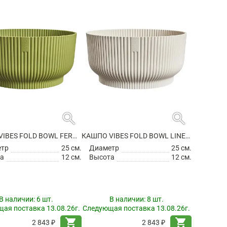
search
search
КАШПО VIBES FOLD BOWL FERN GREEN
КАШПО VIBES FOLD BOWL LINEN WHITE
етр
25 см.
Диаметр
25 см.
а
12 см.
Высота
12 см.
В наличии:
6 шт.
В наличии:
8 шт.
ая поставка 13.08.26г.
Следующая поставка 13.08.26г.
shopping_cart
shopping_cart
2 843 ₽
2 843 ₽