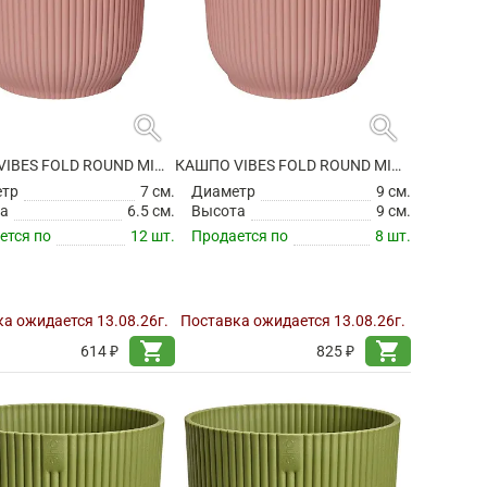
search
search
КАШПО VIBES FOLD ROUND MINI DELICATE PINK
КАШПО VIBES FOLD ROUND MINI DELICATE PINK
етр
7 см.
Диаметр
9 см.
а
6.5 см.
Высота
9 см.
ется по
12 шт.
Продается по
8 шт.
а ожидается 13.08.26г.
Поставка ожидается 13.08.26г.
shopping_cart
shopping_cart
614 ₽
825 ₽