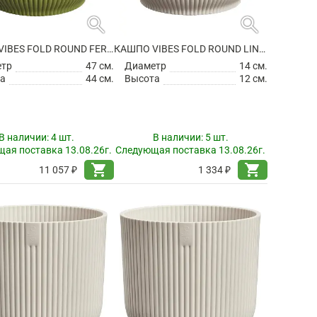
search
search
КАШПО VIBES FOLD ROUND FERN GREEN
КАШПО VIBES FOLD ROUND LINEN WHITE
етр
47 см.
Диаметр
14 см.
а
44 см.
Высота
12 см.
В наличии:
4 шт.
В наличии:
5 шт.
ая поставка 13.08.26г.
Следующая поставка 13.08.26г.
shopping_cart
shopping_cart
11 057 ₽
1 334 ₽