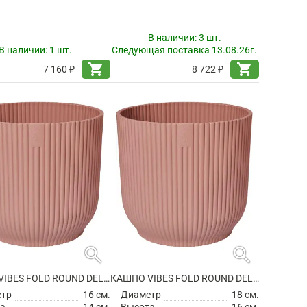
В наличии:
3 шт.
В наличии:
1 шт.
Следующая поставка 13.08.26г.
shopping_cart
shopping_cart
7 160 ₽
8 722 ₽
search
search
КАШПО VIBES FOLD ROUND DELICATE PINK
КАШПО VIBES FOLD ROUND DELICATE PINK
етр
16 см.
Диаметр
18 см.
а
14 см.
Высота
16 см.