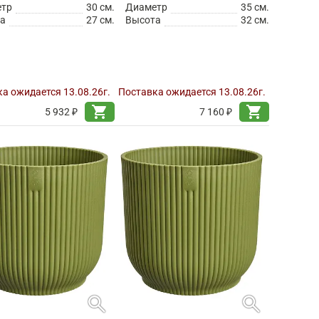
етр
30 см.
Диаметр
35 см.
а
27 см.
Высота
32 см.
а ожидается 13.08.26г.
Поставка ожидается 13.08.26г.
shopping_cart
shopping_cart
5 932 ₽
7 160 ₽
search
search