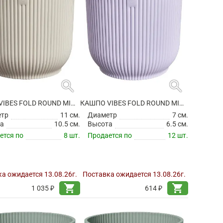
search
search
КАШПО VIBES FOLD ROUND MINI LINEN WHITE
КАШПО VIBES FOLD ROUND MINI SOFT LILAC
етр
11 см.
Диаметр
7 см.
а
10.5 см.
Высота
6.5 см.
ется по
8 шт.
Продается по
12 шт.
а ожидается 13.08.26г.
Поставка ожидается 13.08.26г.
shopping_cart
shopping_cart
1 035 ₽
614 ₽