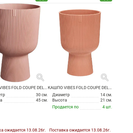
search
search
КАШПО VIBES FOLD COUPE DELICATE PINK
КАШПО VIBES FOLD COUPE DELICATE PINK
етр
30 см.
Диаметр
14 см.
а
45 см.
Высота
21 см.
Продается по
4 шт.
а ожидается 13.08.26г.
Поставка ожидается 13.08.26г.