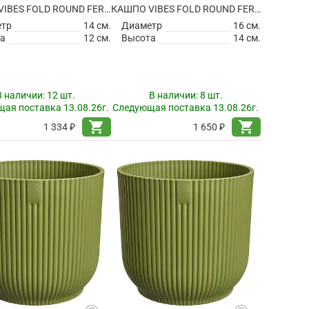
КАШПО VIBES FOLD ROUND FERN GREEN
КАШПО VIBES FOLD ROUND FERN GREEN
етр
14 см.
Диаметр
16 см.
а
12 см.
Высота
14 см.
В наличии:
12 шт.
В наличии:
8 шт.
ая поставка 13.08.26г.
Следующая поставка 13.08.26г.
shopping_cart
shopping_cart
1 334 ₽
1 650 ₽