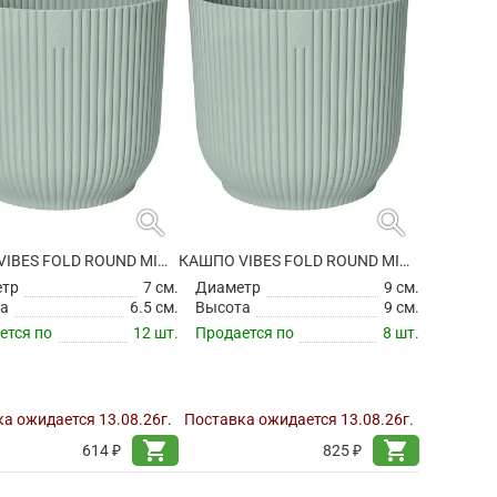
search
search
КАШПО VIBES FOLD ROUND MINI SORBET GREEN
КАШПО VIBES FOLD ROUND MINI SORBET GREEN
етр
7 см.
Диаметр
9 см.
а
6.5 см.
Высота
9 см.
ется по
12 шт.
Продается по
8 шт.
а ожидается 13.08.26г.
Поставка ожидается 13.08.26г.
shopping_cart
shopping_cart
614 ₽
825 ₽