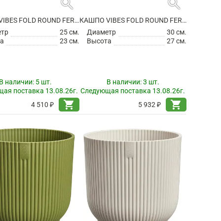
search
search
КАШПО VIBES FOLD ROUND FERN GREEN
КАШПО VIBES FOLD ROUND FERN GREEN
етр
25 см.
Диаметр
30 см.
а
23 см.
Высота
27 см.
В наличии:
5 шт.
В наличии:
3 шт.
ая поставка 13.08.26г.
Следующая поставка 13.08.26г.
shopping_cart
shopping_cart
4 510 ₽
5 932 ₽