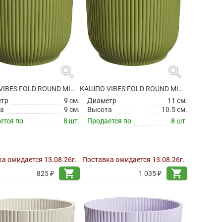
search
search
КАШПО VIBES FOLD ROUND MINI FERN GREEN
КАШПО VIBES FOLD ROUND MINI FERN GREEN
етр
9 см.
Диаметр
11 см.
а
9 см.
Высота
10.5 см.
ется по
8 шт.
Продается по
8 шт.
а ожидается 13.08.26г.
Поставка ожидается 13.08.26г.
shopping_cart
shopping_cart
825 ₽
1 035 ₽