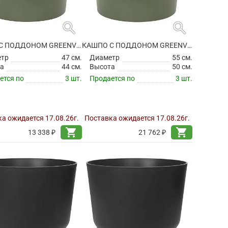
search
search
КАШПО С ПОДДОНОМ GREENVILLE ROUND LEAF GREEN
КАШПО С ПОДДОНОМ GREENVILLE ROUND LEAF GREEN
етр
47 см.
Диаметр
55 см.
а
44 см.
Высота
50 см.
ется по
3 шт.
Продается по
3 шт.
а ожидается 17.08.26г.
Поставка ожидается 17.08.26г.
shopping_cart
shopping_cart
13 338 ₽
21 762 ₽