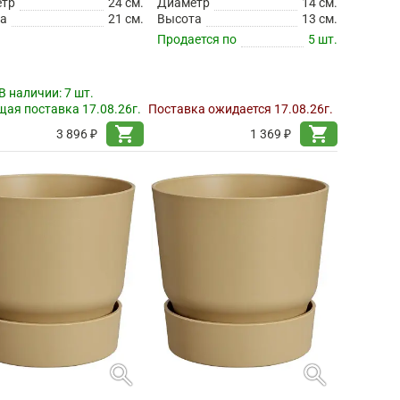
етр
24 см.
Диаметр
14 см.
а
21 см.
Высота
13 см.
Продается по
5 шт.
В наличии:
7 шт.
ая поставка 17.08.26г.
Поставка ожидается 17.08.26г.
shopping_cart
shopping_cart
3 896 ₽
1 369 ₽
search
search