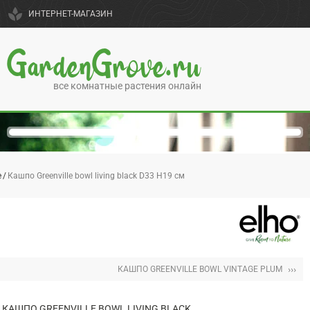
spa
ИНТЕРНЕТ-МАГАЗИН
GardenGrove.ru
все комнатные растения онлайн
e
Кашпо Greenville bowl living black D33 H19 см
›››
КАШПО GREENVILLE BOWL VINTAGE PLUM
КАШПО GREENVILLE BOWL LIVING BLACK