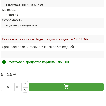
в помещении и на улице
Материал
пластик
Особенности
водонепроницаемое
Поставка на склад в Нидерландах ожидается 17.08.26г.
Срок поставки в Россию ≈ 10-20 рабочих дней.
info
Этот товар продается партиями по 5 шт.
5 125 ₽
keyboard_arrow_up
shopping_cart
шт
keyboard_arrow_down