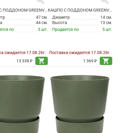
КАШПО С ПОДДОНОМ GREENVILLE ROUND GOLDEN SAND
КАШПО С ПОДДОНОМ GREENVILLE ROUND LEAF GREEN
етр
47 см.
Диаметр
14 см.
а
44 см.
Высота
13 см.
ется по
3 шт.
Продается по
5 шт.
а ожидается 17.08.26г.
Поставка ожидается 17.08.26г.
shopping_cart
shopping_cart
13 338 ₽
1 369 ₽