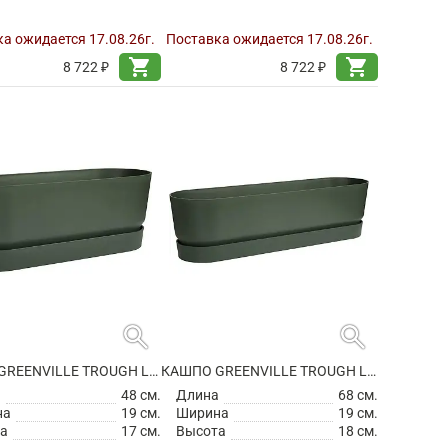
а ожидается 17.08.26г.
Поставка ожидается 17.08.26г.
shopping_cart
shopping_cart
8 722 ₽
8 722 ₽
search
search
КАШПО GREENVILLE TROUGH LONG LEAF GREEN
КАШПО GREENVILLE TROUGH LONG LEAF GREEN
а
48 см.
Длина
68 см.
на
19 см.
Ширина
19 см.
а
17 см.
Высота
18 см.