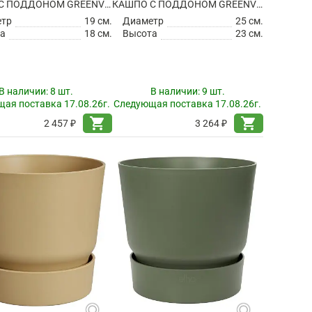
КАШПО С ПОДДОНОМ GREENVILLE ROUND GOLDEN SAND
КАШПО С ПОДДОНОМ GREENVILLE ROUND GOLDEN SAND
етр
19 см.
Диаметр
25 см.
а
18 см.
Высота
23 см.
В наличии:
8 шт.
В наличии:
9 шт.
ая поставка 17.08.26г.
Следующая поставка 17.08.26г.
shopping_cart
shopping_cart
2 457 ₽
3 264 ₽
search
search