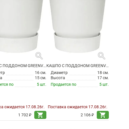
search
search
КАШПО С ПОДДОНОМ GREENVILLE ROUND WHITE
КАШПО С ПОДДОНОМ GREENVILLE ROUND WHITE
етр
16 см.
Диаметр
18 см.
а
15 см.
Высота
17 см.
ется по
5 шт.
Продается по
5 шт.
а ожидается 17.08.26г.
Поставка ожидается 17.08.26г.
shopping_cart
shopping_cart
1 702 ₽
2 106 ₽