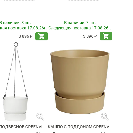
В наличии:
8 шт.
В наличии:
7 шт.
ая поставка 17.08.26г.
Следующая поставка 17.08.26г.
shopping_cart
shopping_cart
3 896 ₽
3 896 ₽
search
search
КАШПО ПОДВЕСНОЕ GREENVILLE HANGING BASKET WHITE
КАШПО С ПОДДОНОМ GREENVILLE ROUND GOLDEN SAND