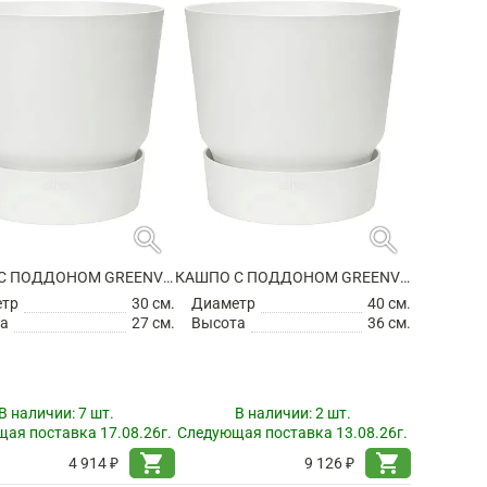
search
search
КАШПО С ПОДДОНОМ GREENVILLE ROUND WHITE
КАШПО С ПОДДОНОМ GREENVILLE ROUND WHITE
етр
30 см.
Диаметр
40 см.
а
27 см.
Высота
36 см.
В наличии:
7 шт.
В наличии:
2 шт.
ая поставка 17.08.26г.
Следующая поставка 13.08.26г.
shopping_cart
shopping_cart
4 914 ₽
9 126 ₽