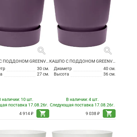
search
search
КАШПО С ПОДДОНОМ GREENVILLE ROUND VINTAGE PLUM
КАШПО С ПОДДОНОМ GREENVILLE ROUND VINTAGE PLUM
етр
30 см.
Диаметр
40 см.
а
27 см.
Высота
36 см.
В наличии:
10 шт.
В наличии:
4 шт.
ая поставка 17.08.26г.
Следующая поставка 17.08.26г.
shopping_cart
shopping_cart
4 914 ₽
9 038 ₽