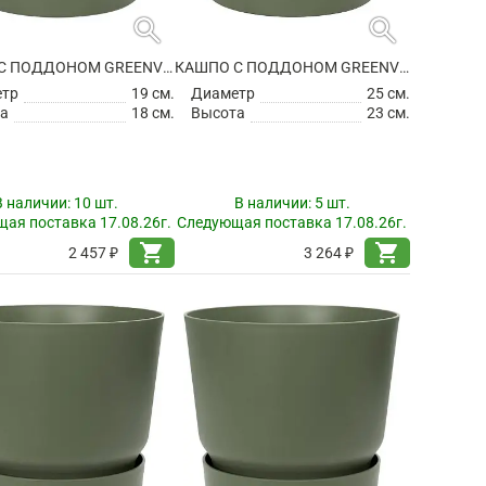
search
search
КАШПО С ПОДДОНОМ GREENVILLE ROUND LEAF GREEN
КАШПО С ПОДДОНОМ GREENVILLE ROUND LEAF GREEN
етр
19 см.
Диаметр
25 см.
а
18 см.
Высота
23 см.
В наличии:
10 шт.
В наличии:
5 шт.
ая поставка 17.08.26г.
Следующая поставка 17.08.26г.
shopping_cart
shopping_cart
2 457 ₽
3 264 ₽