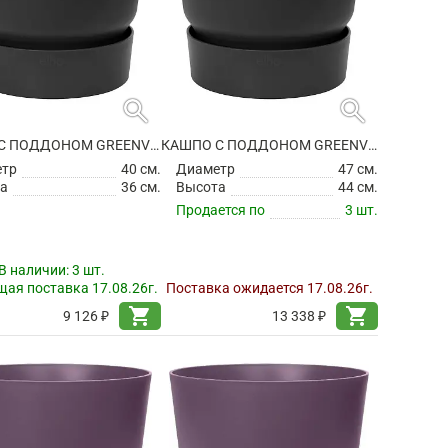
search
search
КАШПО С ПОДДОНОМ GREENVILLE ROUND LIVING BLACK
КАШПО С ПОДДОНОМ GREENVILLE ROUND LIVING BLACK
етр
40 см.
Диаметр
47 см.
а
36 см.
Высота
44 см.
Продается по
3 шт.
В наличии:
3 шт.
ая поставка 17.08.26г.
Поставка ожидается 17.08.26г.
shopping_cart
shopping_cart
9 126 ₽
13 338 ₽