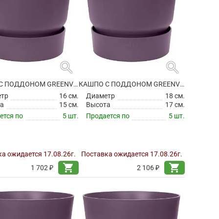
search
search
КАШПО С ПОДДОНОМ GREENVILLE ROUND VINTAGE PLUM
КАШПО С ПОДДОНОМ GREENVILLE ROUND VINTAGE PLUM
етр
16 см.
Диаметр
18 см.
а
15 см.
Высота
17 см.
ется по
5 шт.
Продается по
5 шт.
а ожидается 17.08.26г.
Поставка ожидается 17.08.26г.
shopping_cart
shopping_cart
1 702 ₽
2 106 ₽