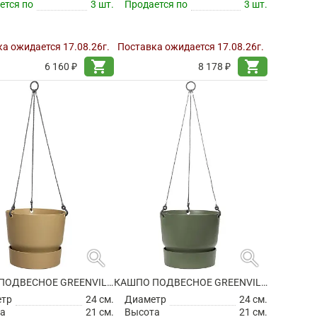
ется по
3 шт.
Продается по
3 шт.
а ожидается 17.08.26г.
Поставка ожидается 17.08.26г.
shopping_cart
shopping_cart
6 160 ₽
8 178 ₽
search
search
КАШПО ПОДВЕСНОЕ GREENVILLE HANGING BASKET GOLDEN SAND
КАШПО ПОДВЕСНОЕ GREENVILLE HANGING BASKET LEAF GREEN
етр
24 см.
Диаметр
24 см.
а
21 см.
Высота
21 см.