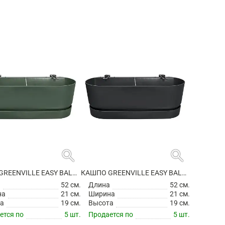
search
search
КАШПО GREENVILLE EASY BALCONY LEAF GREEN
КАШПО GREENVILLE EASY BALCONY LIVING BLACK
а
52 см.
Длина
52 см.
на
21 см.
Ширина
21 см.
а
19 см.
Высота
19 см.
ется по
5 шт.
Продается по
5 шт.