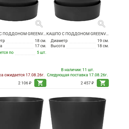
search
search
КАШПО С ПОДДОНОМ GREENVILLE ROUND LIVING BLACK
КАШПО С ПОДДОНОМ GREENVILLE ROUND LIVING BLACK
етр
18 см.
Диаметр
19 см.
а
17 см.
Высота
18 см.
ется по
5 шт.
В наличии:
11 шт.
а ожидается 17.08.26г.
Следующая поставка 17.08.26г.
shopping_cart
shopping_cart
2 106 ₽
2 457 ₽