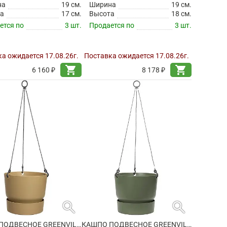
на
19 см.
Ширина
19 см.
а
17 см.
Высота
18 см.
ется по
3 шт.
Продается по
3 шт.
а ожидается 17.08.26г.
Поставка ожидается 17.08.26г.
shopping_cart
shopping_cart
6 160 ₽
8 178 ₽
search
search
КАШПО ПОДВЕСНОЕ GREENVILLE HANGING BASKET GOLDEN SAND
КАШПО ПОДВЕСНОЕ GREENVILLE HANGING BASKET LEAF GREEN