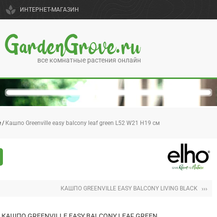
spa
ИНТЕРНЕТ-МАГАЗИН
GardenGrove.ru
все комнатные растения онлайн
e
Кашпо Greenville easy balcony leaf green L52 W21 H19 см
›››
КАШПО GREENVILLE EASY BALCONY LIVING BLACK
КАШПО GREENVILLE EASY BALCONY LEAF GREEN