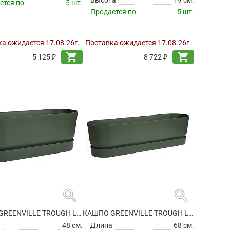
ется по
5 шт.
Продается по
5 шт.
а ожидается 17.08.26г.
Поставка ожидается 17.08.26г.
shopping_cart
shopping_cart
5 125 ₽
8 722 ₽
search
search
КАШПО GREENVILLE TROUGH LONG LEAF GREEN
КАШПО GREENVILLE TROUGH LONG LEAF GREEN
а
48 см.
Длина
68 см.