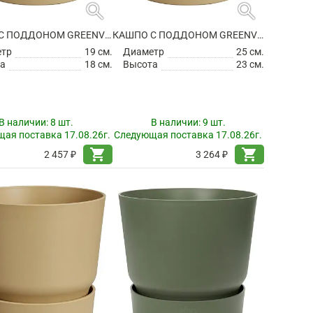
search
search
КАШПО С ПОДДОНОМ GREENVILLE ROUND GOLDEN SAND
КАШПО С ПОДДОНОМ GREENVILLE ROUND GOLDEN SAND
етр
19 см.
Диаметр
25 см.
а
18 см.
Высота
23 см.
В наличии:
8 шт.
В наличии:
9 шт.
ая поставка 17.08.26г.
Следующая поставка 17.08.26г.
shopping_cart
shopping_cart
2 457 ₽
3 264 ₽