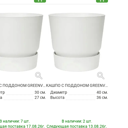
search
search
КАШПО С ПОДДОНОМ GREENVILLE ROUND WHITE
КАШПО С ПОДДОНОМ GREENVILLE ROUND WHITE
етр
30 см.
Диаметр
40 см.
а
27 см.
Высота
36 см.
В наличии:
7 шт.
В наличии:
2 шт.
ая поставка 17.08.26г.
Следующая поставка 13.08.26г.