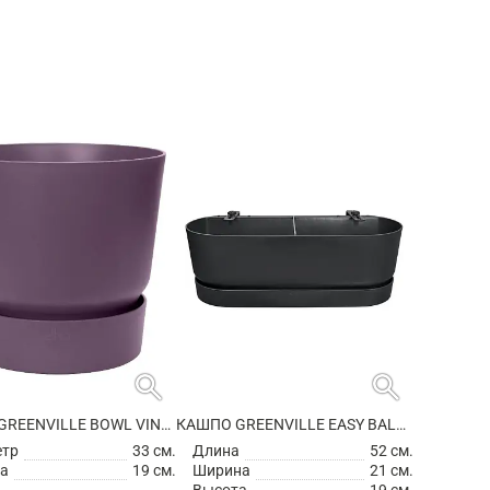
search
search
КАШПО GREENVILLE BOWL VINTAGE PLUM
КАШПО GREENVILLE EASY BALCONY LIVING BLACK
етр
33 см.
Длина
52 см.
а
19 см.
Ширина
21 см.
Высота
19 см.