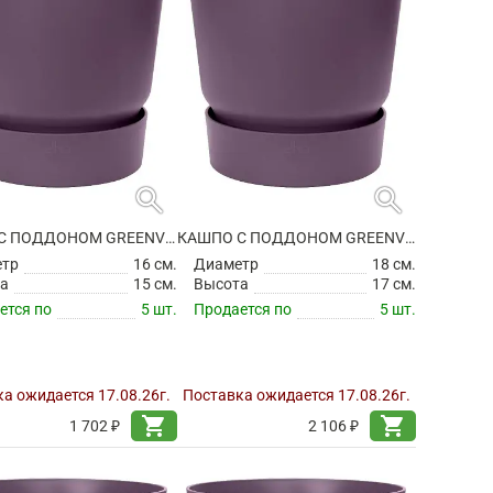
search
search
КАШПО С ПОДДОНОМ GREENVILLE ROUND VINTAGE PLUM
КАШПО С ПОДДОНОМ GREENVILLE ROUND VINTAGE PLUM
етр
16 см.
Диаметр
18 см.
а
15 см.
Высота
17 см.
ется по
5 шт.
Продается по
5 шт.
а ожидается 17.08.26г.
Поставка ожидается 17.08.26г.
shopping_cart
shopping_cart
1 702 ₽
2 106 ₽