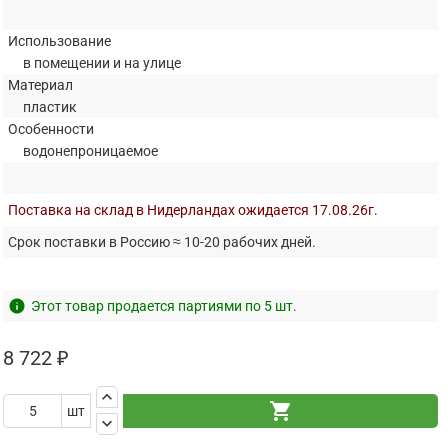
Использование
в помещении и на улице
Материал
пластик
Особенности
водонепроницаемое
Поставка на склад в Нидерландах ожидается 17.08.26г.
Срок поставки в Россию ≈ 10-20 рабочих дней.
info
Этот товар продается партиями по 5 шт.
8 722 ₽
keyboard_arrow_up
shopping_cart
шт
keyboard_arrow_down