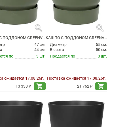
search
search
КАШПО С ПОДДОНОМ GREENVILLE ROUND LEAF GREEN
КАШПО С ПОДДОНОМ GREENVILLE ROUND LEAF GREEN
етр
47 см.
Диаметр
55 см.
а
44 см.
Высота
50 см.
ется по
3 шт.
Продается по
3 шт.
а ожидается 17.08.26г.
Поставка ожидается 17.08.26г.
shopping_cart
shopping_cart
13 338 ₽
21 762 ₽