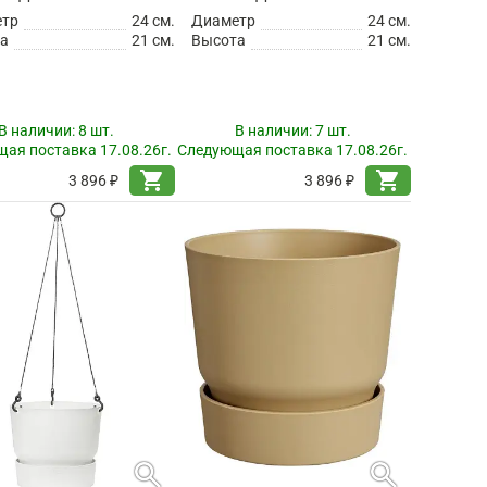
етр
24 см.
Диаметр
24 см.
а
21 см.
Высота
21 см.
В наличии:
8 шт.
В наличии:
7 шт.
ая поставка 17.08.26г.
Следующая поставка 17.08.26г.
shopping_cart
shopping_cart
3 896 ₽
3 896 ₽
search
search