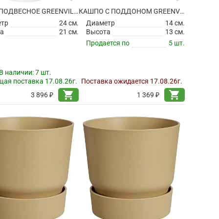
КАШПО ПОДВЕСНОЕ GREENVILLE HANGING BASKET WHITE
КАШПО С ПОДДОНОМ GREENVILLE ROUND GOLDEN SAND
етр
24 см.
Диаметр
14 см.
а
21 см.
Высота
13 см.
Продается по
5 шт.
В наличии:
7 шт.
ая поставка 17.08.26г.
Поставка ожидается 17.08.26г.
shopping_cart
shopping_cart
3 896 ₽
1 369 ₽