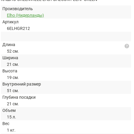
Производитель
Elho (Нидерланды)
Артикул
6ELHGR212
Длина
help
52 см.
Ширина
21 см.
Высота
19 см.
Внутренний размер
51 см.
Глубина посадки
21 см.
Объем
15 л.
Вес
1 кг.