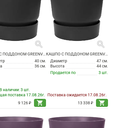
search
search
КАШПО С ПОДДОНОМ GREENVILLE ROUND LIVING BLACK
КАШПО С ПОДДОНОМ GREENVILLE ROUND LIVING BLACK
етр
40 см.
Диаметр
47 см.
а
36 см.
Высота
44 см.
Продается по
3 шт.
В наличии:
3 шт.
ая поставка 17.08.26г.
Поставка ожидается 17.08.26г.
shopping_cart
shopping_cart
9 126 ₽
13 338 ₽