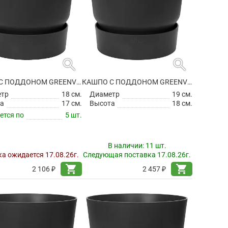
search
search
КАШПО С ПОДДОНОМ GREENVILLE ROUND LIVING BLACK
КАШПО С ПОДДОНОМ GREENVILLE ROUND LIVING BLACK
етр
18 см.
Диаметр
19 см.
а
17 см.
Высота
18 см.
ется по
5 шт.
В наличии:
11 шт.
а ожидается 17.08.26г.
Следующая поставка 17.08.26г.
shopping_cart
shopping_cart
2 106 ₽
2 457 ₽