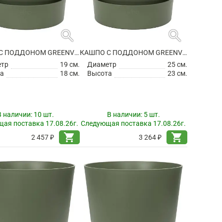
search
search
КАШПО С ПОДДОНОМ GREENVILLE ROUND LEAF GREEN
КАШПО С ПОДДОНОМ GREENVILLE ROUND LEAF GREEN
етр
19 см.
Диаметр
25 см.
а
18 см.
Высота
23 см.
В наличии:
10 шт.
В наличии:
5 шт.
ая поставка 17.08.26г.
Следующая поставка 17.08.26г.
shopping_cart
shopping_cart
2 457 ₽
3 264 ₽