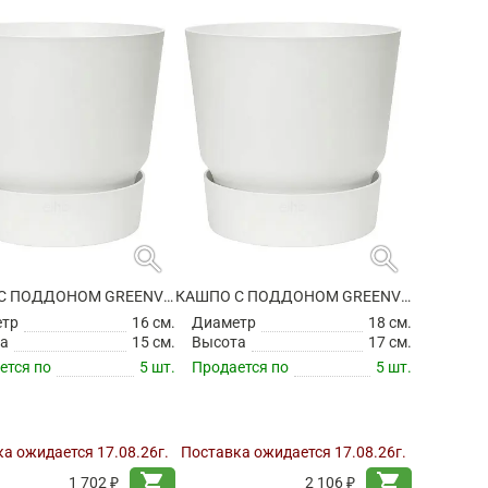
search
search
КАШПО С ПОДДОНОМ GREENVILLE ROUND WHITE
КАШПО С ПОДДОНОМ GREENVILLE ROUND WHITE
етр
16 см.
Диаметр
18 см.
а
15 см.
Высота
17 см.
ется по
5 шт.
Продается по
5 шт.
а ожидается 17.08.26г.
Поставка ожидается 17.08.26г.
shopping_cart
shopping_cart
1 702 ₽
2 106 ₽