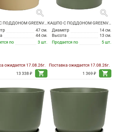
search
search
КАШПО С ПОДДОНОМ GREENVILLE ROUND GOLDEN SAND
КАШПО С ПОДДОНОМ GREENVILLE ROUND LEAF GREEN
етр
47 см.
Диаметр
14 см.
а
44 см.
Высота
13 см.
ется по
3 шт.
Продается по
5 шт.
а ожидается 17.08.26г.
Поставка ожидается 17.08.26г.
shopping_cart
shopping_cart
13 338 ₽
1 369 ₽