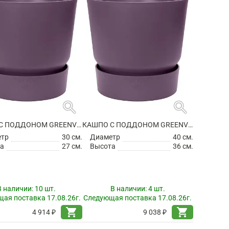
search
search
КАШПО С ПОДДОНОМ GREENVILLE ROUND VINTAGE PLUM
КАШПО С ПОДДОНОМ GREENVILLE ROUND VINTAGE PLUM
етр
30 см.
Диаметр
40 см.
а
27 см.
Высота
36 см.
В наличии:
10 шт.
В наличии:
4 шт.
ая поставка 17.08.26г.
Следующая поставка 17.08.26г.
shopping_cart
shopping_cart
4 914 ₽
9 038 ₽