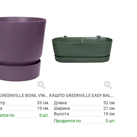
search
search
КАШПО GREENVILLE BOWL VINTAGE PLUM
КАШПО GREENVILLE EASY BALCONY LEAF GREEN
етр
33 см.
Длина
52 см.
а
19 см.
Ширина
21 см.
Высота
19 см.
ется по
5 шт.
Продается по
5 шт.