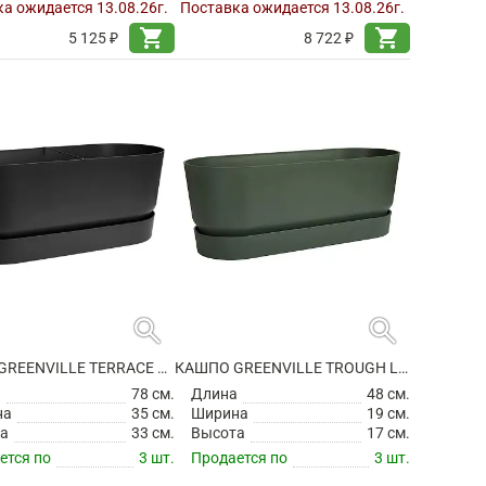
а ожидается 13.08.26г.
Поставка ожидается 13.08.26г.
shopping_cart
shopping_cart
5 125 ₽
8 722 ₽
search
search
КАШПО GREENVILLE TERRACE TROUGH LIVING BLACK НА КОЛЕСИКАХ
КАШПО GREENVILLE TROUGH LONG LEAF GREEN
а
78 см.
Длина
48 см.
на
35 см.
Ширина
19 см.
а
33 см.
Высота
17 см.
ется по
3 шт.
Продается по
3 шт.