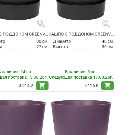
search
search
КАШПО С ПОДДОНОМ GREENVILLE ROUND LIVING BLACK
КАШПО С ПОДДОНОМ GREENVILLE ROUND LIVING BLACK
етр
30 см.
Диаметр
40 см.
а
27 см.
Высота
36 см.
В наличии:
14 шт.
В наличии:
5 шт.
ая поставка 13.08.26г.
Следующая поставка 17.08.26г.
shopping_cart
shopping_cart
4 914 ₽
9 126 ₽