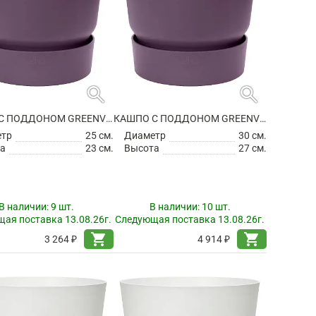
search
search
КАШПО С ПОДДОНОМ GREENVILLE ROUND VINTAGE PLUM
КАШПО С ПОДДОНОМ GREENVILLE ROUND VINTAGE PLUM
етр
25 см.
Диаметр
30 см.
а
23 см.
Высота
27 см.
В наличии:
9 шт.
В наличии:
10 шт.
ая поставка 13.08.26г.
Следующая поставка 13.08.26г.
shopping_cart
shopping_cart
3 264 ₽
4 914 ₽