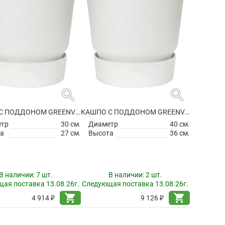
search
search
КАШПО С ПОДДОНОМ GREENVILLE ROUND WHITE
КАШПО С ПОДДОНОМ GREENVILLE ROUND WHITE
етр
30 см.
Диаметр
40 см.
а
27 см.
Высота
36 см.
В наличии:
7 шт.
В наличии:
2 шт.
ая поставка 13.08.26г.
Следующая поставка 13.08.26г.
shopping_cart
shopping_cart
4 914 ₽
9 126 ₽