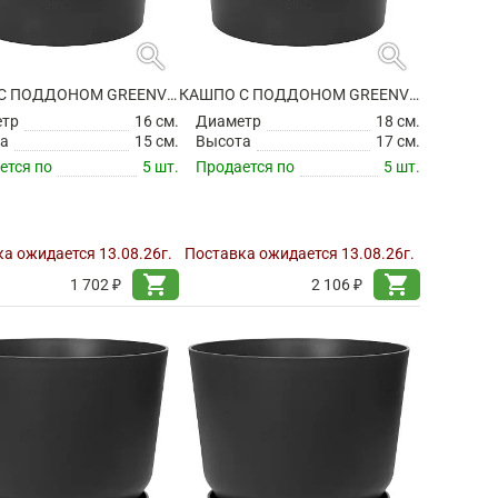
search
search
КАШПО С ПОДДОНОМ GREENVILLE ROUND LIVING BLACK
КАШПО С ПОДДОНОМ GREENVILLE ROUND LIVING BLACK
етр
16 см.
Диаметр
18 см.
а
15 см.
Высота
17 см.
ется по
5 шт.
Продается по
5 шт.
а ожидается 13.08.26г.
Поставка ожидается 13.08.26г.
shopping_cart
shopping_cart
1 702 ₽
2 106 ₽