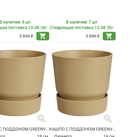
В наличии:
6 шт.
В наличии:
7 шт.
ая поставка 13.08.26г.
Следующая поставка 13.08.26г.
shopping_cart
shopping_cart
3 896 ₽
3 896 ₽
search
search
КАШПО С ПОДДОНОМ GREENVILLE ROUND GOLDEN SAND
КАШПО С ПОДДОНОМ GREENVILLE ROUND GOLDEN SAND
етр
18 см.
Диаметр
19 см.