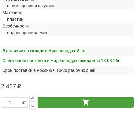
в помещении и на улице
Материал
пластик
Особенности
водонепроницаемое
В наличии на складе в Нидерландах:
8 шт.
Следующая поставка в Нидерландах ожидается 13.08.26г.
Срок поставки в Россию ≈ 10-20 рабочих дней.
2 457 ₽
keyboard_arrow_up
shopping_cart
шт
keyboard_arrow_down