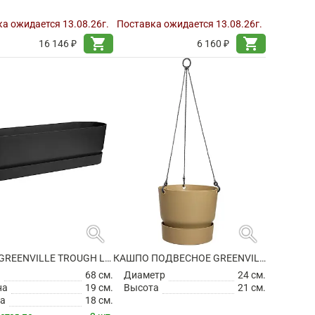
а ожидается 13.08.26г.
Поставка ожидается 13.08.26г.
shopping_cart
shopping_cart
16 146 ₽
6 160 ₽
search
search
КАШПО GREENVILLE TROUGH LONG LIVING BLACK
КАШПО ПОДВЕСНОЕ GREENVILLE HANGING BASKET GOLDEN SAND
а
68 см.
Диаметр
24 см.
на
19 см.
Высота
21 см.
а
18 см.