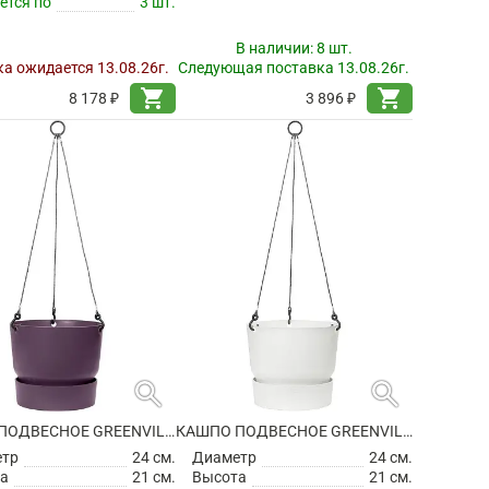
ется по
3 шт.
В наличии:
8 шт.
а ожидается 13.08.26г.
Следующая поставка 13.08.26г.
shopping_cart
shopping_cart
8 178 ₽
3 896 ₽
search
search
КАШПО ПОДВЕСНОЕ GREENVILLE HANGING BASKET VINTAGE PLUM
КАШПО ПОДВЕСНОЕ GREENVILLE HANGING BASKET WHITE
етр
24 см.
Диаметр
24 см.
а
21 см.
Высота
21 см.