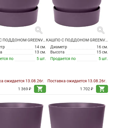
search
search
КАШПО С ПОДДОНОМ GREENVILLE ROUND VINTAGE PLUM
КАШПО С ПОДДОНОМ GREENVILLE ROUND VINTAGE PLUM
етр
14 см.
Диаметр
16 см.
а
13 см.
Высота
15 см.
ется по
5 шт.
Продается по
5 шт.
а ожидается 13.08.26г.
Поставка ожидается 13.08.26г.
shopping_cart
shopping_cart
1 369 ₽
1 702 ₽