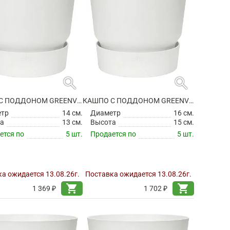
search
search
КАШПО С ПОДДОНОМ GREENVILLE ROUND WHITE
КАШПО С ПОДДОНОМ GREENVILLE ROUND WHITE
етр
14 см.
Диаметр
16 см.
а
13 см.
Высота
15 см.
ется по
5 шт.
Продается по
5 шт.
а ожидается 13.08.26г.
Поставка ожидается 13.08.26г.
shopping_cart
shopping_cart
1 369 ₽
1 702 ₽