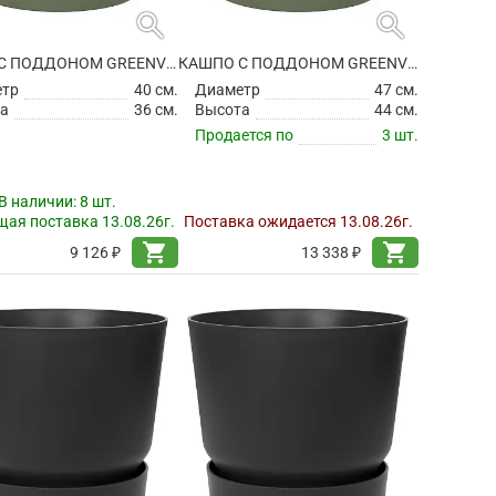
search
search
КАШПО С ПОДДОНОМ GREENVILLE ROUND LEAF GREEN
КАШПО С ПОДДОНОМ GREENVILLE ROUND LEAF GREEN
етр
40 см.
Диаметр
47 см.
а
36 см.
Высота
44 см.
Продается по
3 шт.
В наличии:
8 шт.
ая поставка 13.08.26г.
Поставка ожидается 13.08.26г.
shopping_cart
shopping_cart
9 126 ₽
13 338 ₽