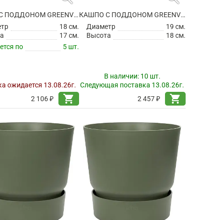
КАШПО С ПОДДОНОМ GREENVILLE ROUND LEAF GREEN
КАШПО С ПОДДОНОМ GREENVILLE ROUND LEAF GREEN
етр
18 см.
Диаметр
19 см.
а
17 см.
Высота
18 см.
ется по
5 шт.
В наличии:
10 шт.
а ожидается 13.08.26г.
Следующая поставка 13.08.26г.
shopping_cart
shopping_cart
2 106 ₽
2 457 ₽