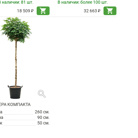
В наличии:
81 шт.
В наличии:
более 100 шт.
shopping_cart
shopping_cart
18 509 ₽
32 663 ₽
search
РА КОМПАКТА
а
260 см.
на
90 см.
к
50 см.