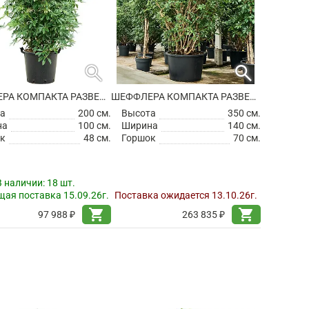
search
search
ШЕФФЛЕРА КОМПАКТА РАЗВЕТВЛЕННАЯ
ШЕФФЛЕРА КОМПАКТА РАЗВЕТВЛЕННАЯ
а
200 см.
Высота
350 см.
на
100 см.
Ширина
140 см.
к
48 см.
Горшок
70 см.
В наличии:
18 шт.
ая поставка 15.09.26г.
Поставка ожидается 13.10.26г.
shopping_cart
shopping_cart
97 988 ₽
263 835 ₽