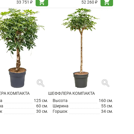
shopping_cart
shopping_cart
33 751 ₽
52 260 ₽
search
search
РА КОМПАКТА
ШЕФФЛЕРА КОМПАКТА
а
125 см.
Высота
160 см.
на
60 см.
Ширина
55 см.
к
30 см.
Горшок
34 см.