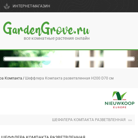
spa
ИНТЕРНЕТ-МАГАЗИН
GardenGrove.ru
все комнатные растения онлайн
ра Компакта
Шеффлера Компакта разветвленная H200 D70 см
›››
ШЕФФЛЕРА КОМПАКТА РАЗВЕТВЛЕННАЯ
ШЕФФЛЕРА КОМПАКТА РАЗВЕТВЛЕННАЯ