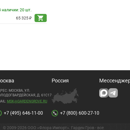
В наличии:
20 шт.
shopping_cart
65 325 ₽
осква
Россия
Мессендже
РЕС: МОСКВА, УЛ.
ЛОДОГВАРДЕЙСКАЯ, Д. 61С17
AIL:
MSK@GARDENGROVE.RU
+7 (495) 646-11-00
+7 (800) 600-27-10
l
call
© 2009-2026 ООО «Флора Импорт». Гарден Гров - все