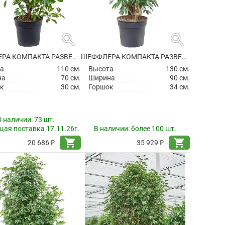
search
search
ШЕФФЛЕРА КОМПАКТА РАЗВЕТВЛЕННАЯ
ШЕФФЛЕРА КОМПАКТА РАЗВЕТВЛЕННАЯ
а
110 см.
Высота
130 см.
на
70 см.
Ширина
90 см.
к
30 см.
Горшок
34 см.
В наличии:
73 шт.
ая поставка 17.11.26г.
В наличии:
более 100 шт.
shopping_cart
shopping_cart
20 686 ₽
35 929 ₽