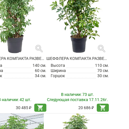
search
search
ШЕФФЛЕРА КОМПАКТА РАЗВЕТВЛЕННАЯ
ШЕФФЛЕРА КОМПАКТА РАЗВЕТВЛЕННАЯ
а
140 см.
Высота
110 см.
на
60 см.
Ширина
70 см.
к
34 см.
Горшок
30 см.
В наличии:
73 шт.
В наличии:
42 шт.
Следующая поставка 17.11.26г.
shopping_cart
shopping_cart
30 485 ₽
20 686 ₽