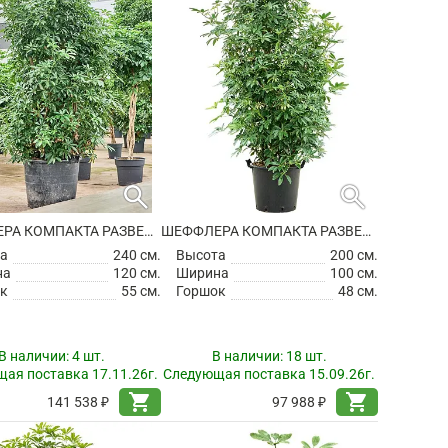
search
search
ШЕФФЛЕРА КОМПАКТА РАЗВЕТВЛЕННАЯ
ШЕФФЛЕРА КОМПАКТА РАЗВЕТВЛЕННАЯ
а
240 см.
Высота
200 см.
на
120 см.
Ширина
100 см.
к
55 см.
Горшок
48 см.
В наличии:
4 шт.
В наличии:
18 шт.
ая поставка 17.11.26г.
Следующая поставка 15.09.26г.
shopping_cart
shopping_cart
141 538 ₽
97 988 ₽