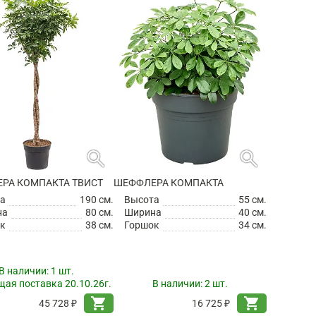
search
search
РА КОМПАКТА ТВИСТ
ШЕФФЛЕРА КОМПАКТА
а
190 см.
Высота
55 см.
на
80 см.
Ширина
40 см.
к
38 см.
Горшок
34 см.
В наличии:
1 шт.
ая поставка 20.10.26г.
В наличии:
2 шт.
shopping_cart
shopping_cart
45 728 ₽
16 725 ₽