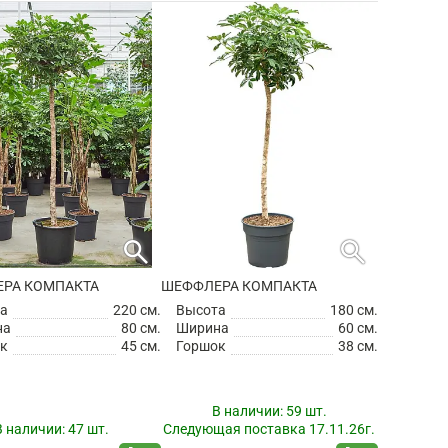
search
search
РА КОМПАКТА
ШЕФФЛЕРА КОМПАКТА
а
220 см.
Высота
180 см.
на
80 см.
Ширина
60 см.
к
45 см.
Горшок
38 см.
В наличии:
59 шт.
В наличии:
47 шт.
Следующая поставка 17.11.26г.