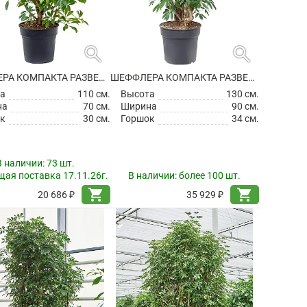
search
search
ШЕФФЛЕРА КОМПАКТА РАЗВЕТВЛЕННАЯ
ШЕФФЛЕРА КОМПАКТА РАЗВЕТВЛЕННАЯ
а
110 см.
Высота
130 см.
на
70 см.
Ширина
90 см.
к
30 см.
Горшок
34 см.
В наличии:
73 шт.
ая поставка 17.11.26г.
В наличии:
более 100 шт.
shopping_cart
shopping_cart
20 686 ₽
35 929 ₽