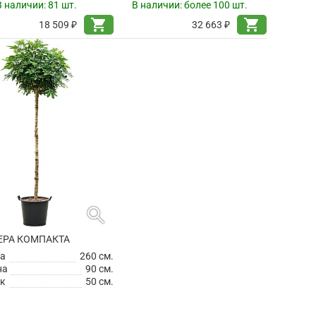
В наличии:
81 шт.
В наличии:
более 100 шт.
shopping_cart
shopping_cart
18 509 ₽
32 663 ₽
search
РА КОМПАКТА
а
260 см.
на
90 см.
к
50 см.