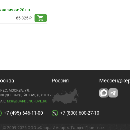
В наличии:
20 шт.
shopping_cart
65 325 ₽
осква
Россия
Мессендже
РЕС: МОСКВА, УЛ.
ЛОДОГВАРДЕЙСКАЯ, Д. 61С17
AIL:
MSK@GARDENGROVE.RU
+7 (495) 646-11-00
+7 (800) 600-27-10
l
call
© 2009-2026 ООО «Флора Импорт». Гарден Гров - все