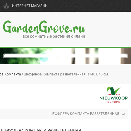
spa
ИНТЕРНЕТ-МАГАЗИН
GardenGrove.ru
все комнатные растения онлайн
ра Компакта
Шеффлера Компакта разветвленная H140 D45 см
›››
ШЕФФЛЕРА КОМПАКТА РАЗВЕТВЛЕННАЯ
ШЕФФЛЕРА КОМПАКТА РАЗВЕТВЛЕННАЯ