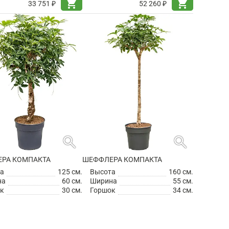
shopping_cart
shopping_cart
33 751 ₽
52 260 ₽
search
search
РА КОМПАКТА
ШЕФФЛЕРА КОМПАКТА
а
125 см.
Высота
160 см.
на
60 см.
Ширина
55 см.
к
30 см.
Горшок
34 см.