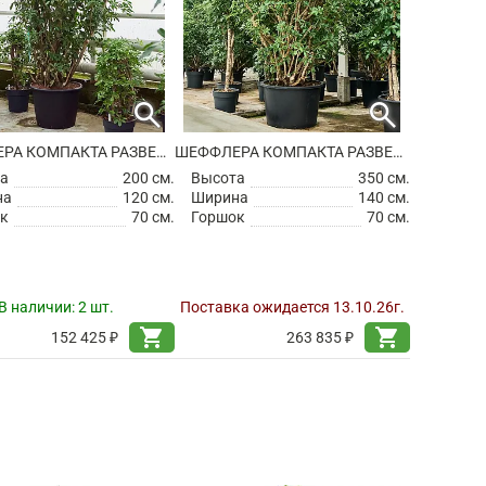
search
search
ШЕФФЛЕРА КОМПАКТА РАЗВЕТВЛЕННАЯ
ШЕФФЛЕРА КОМПАКТА РАЗВЕТВЛЕННАЯ
а
200 см.
Высота
350 см.
на
120 см.
Ширина
140 см.
к
70 см.
Горшок
70 см.
В наличии:
2 шт.
Поставка ожидается 13.10.26г.
shopping_cart
shopping_cart
152 425 ₽
263 835 ₽