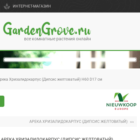
spa
ИНТЕРНЕТ-МАГАЗИН
GardenGrove.ru
все комнатные растения онлайн
река Хризалидокарпус (Дипсис желтоватый) H60 D17 см
›››
АРЕКА ХРИЗАЛИДОКАРПУС (ДИПСИС ЖЕЛТОВАТЫЙ)
АРЕКА ХРИЗАЛИДОКАРПУС (ДИПСИС ЖЕЛТОВАТЫЙ)