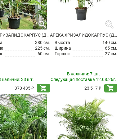
search
search
АРЕКА ХРИЗАЛИДОКАРПУС (ДИПСИС ЖЕЛТОВАТЫЙ)
АРЕКА ХРИЗАЛИДОКАРПУС (ДИПСИС ЖЕЛТОВАТЫЙ)
а
380 см.
Высота
140 см.
на
225 см.
Ширина
65 см.
к
60 см.
Горшок
27 см.
В наличии:
7 шт.
В наличии:
33 шт.
Следующая поставка 12.08.26г.
shopping_cart
shopping_cart
370 435 ₽
23 517 ₽