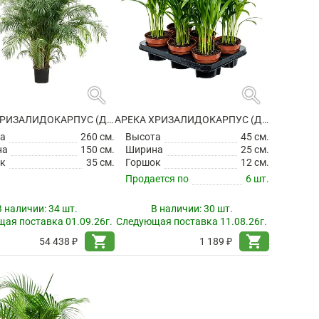
search
search
АРЕКА ХРИЗАЛИДОКАРПУС (ДИПСИС ЖЕЛТОВАТЫЙ)
АРЕКА ХРИЗАЛИДОКАРПУС (ДИПСИС ЖЕЛТОВАТЫЙ)
а
260 см.
Высота
45 см.
на
150 см.
Ширина
25 см.
к
35 см.
Горшок
12 см.
Продается по
6 шт.
В наличии:
34 шт.
В наличии:
30 шт.
ая поставка 01.09.26г.
Следующая поставка 11.08.26г.
shopping_cart
shopping_cart
54 438 ₽
1 189 ₽