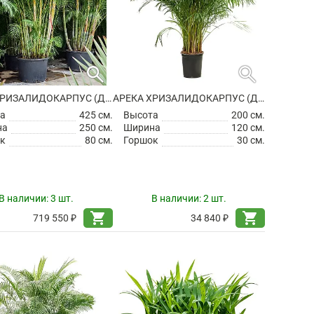
search
search
АРЕКА ХРИЗАЛИДОКАРПУС (ДИПСИС ЖЕЛТОВАТЫЙ)
АРЕКА ХРИЗАЛИДОКАРПУС (ДИПСИС ЖЕЛТОВАТЫЙ)
а
425 см.
Высота
200 см.
на
250 см.
Ширина
120 см.
к
80 см.
Горшок
30 см.
В наличии:
3 шт.
В наличии:
2 шт.
shopping_cart
shopping_cart
719 550 ₽
34 840 ₽