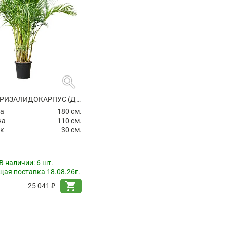
search
АРЕКА ХРИЗАЛИДОКАРПУС (ДИПСИС ЖЕЛТОВАТЫЙ)
а
180 см.
на
110 см.
к
30 см.
В наличии:
6 шт.
ая поставка 18.08.26г.
shopping_cart
25 041 ₽