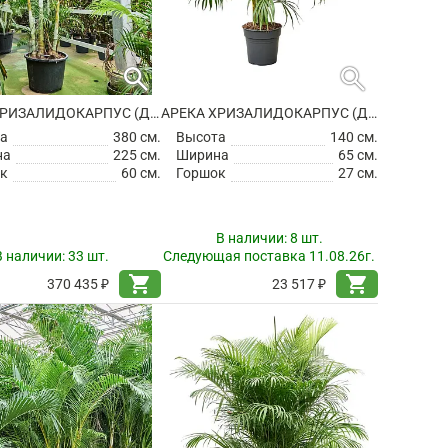
search
search
АРЕКА ХРИЗАЛИДОКАРПУС (ДИПСИС ЖЕЛТОВАТЫЙ)
АРЕКА ХРИЗАЛИДОКАРПУС (ДИПСИС ЖЕЛТОВАТЫЙ)
а
380 см.
Высота
140 см.
на
225 см.
Ширина
65 см.
к
60 см.
Горшок
27 см.
В наличии:
8 шт.
В наличии:
33 шт.
Следующая поставка 11.08.26г.
shopping_cart
shopping_cart
370 435 ₽
23 517 ₽