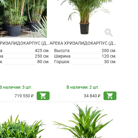
search
search
АРЕКА ХРИЗАЛИДОКАРПУС (ДИПСИС ЖЕЛТОВАТЫЙ)
АРЕКА ХРИЗАЛИДОКАРПУС (ДИПСИС ЖЕЛТОВАТЫЙ)
а
425 см.
Высота
200 см.
на
250 см.
Ширина
120 см.
к
80 см.
Горшок
30 см.
В наличии:
3 шт.
В наличии:
2 шт.
shopping_cart
shopping_cart
719 550 ₽
34 840 ₽