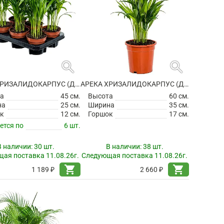
search
search
АРЕКА ХРИЗАЛИДОКАРПУС (ДИПСИС ЖЕЛТОВАТЫЙ)
АРЕКА ХРИЗАЛИДОКАРПУС (ДИПСИС ЖЕЛТОВАТЫЙ)
а
45 см.
Высота
60 см.
на
25 см.
Ширина
35 см.
к
12 см.
Горшок
17 см.
ется по
6 шт.
В наличии:
30 шт.
В наличии:
38 шт.
ая поставка 11.08.26г.
Следующая поставка 11.08.26г.
shopping_cart
shopping_cart
1 189 ₽
2 660 ₽