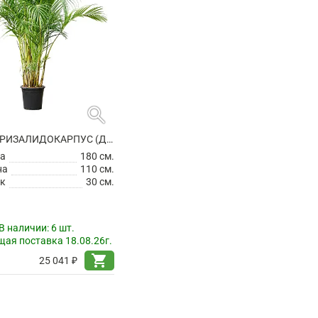
search
АРЕКА ХРИЗАЛИДОКАРПУС (ДИПСИС ЖЕЛТОВАТЫЙ)
а
180 см.
на
110 см.
к
30 см.
В наличии:
6 шт.
ая поставка 18.08.26г.
shopping_cart
25 041 ₽