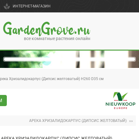
spa
ИНТЕРНЕТ-МАГАЗИН
GardenGrove.ru
все комнатные растения онлайн
река Хризалидокарпус (Дипсис желтоватый) H260 D35 см
М
›››
АРЕКА ХРИЗАЛИДОКАРПУС (ДИПСИС ЖЕЛТОВАТЫЙ)
АРЕКА ХРИЗАЛИДОКАРПУС (ДИПСИС ЖЕЛТОВАТЫЙ)