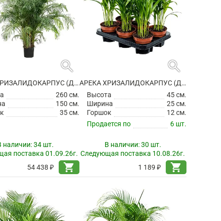
search
search
АРЕКА ХРИЗАЛИДОКАРПУС (ДИПСИС ЖЕЛТОВАТЫЙ)
АРЕКА ХРИЗАЛИДОКАРПУС (ДИПСИС ЖЕЛТОВАТЫЙ)
а
260 см.
Высота
45 см.
на
150 см.
Ширина
25 см.
к
35 см.
Горшок
12 см.
Продается по
6 шт.
В наличии:
34 шт.
В наличии:
30 шт.
ая поставка 01.09.26г.
Следующая поставка 10.08.26г.
shopping_cart
shopping_cart
54 438 ₽
1 189 ₽