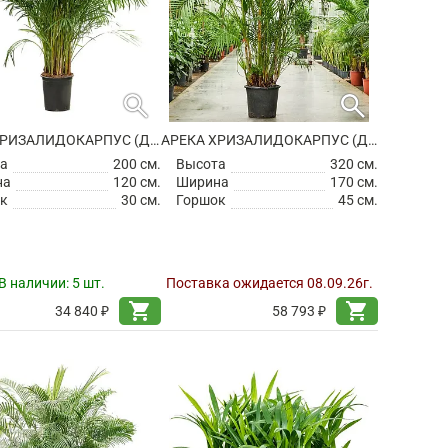
search
search
АРЕКА ХРИЗАЛИДОКАРПУС (ДИПСИС ЖЕЛТОВАТЫЙ)
АРЕКА ХРИЗАЛИДОКАРПУС (ДИПСИС ЖЕЛТОВАТЫЙ)
а
200 см.
Высота
320 см.
на
120 см.
Ширина
170 см.
к
30 см.
Горшок
45 см.
В наличии:
5 шт.
Поставка ожидается 08.09.26г.
shopping_cart
shopping_cart
34 840 ₽
58 793 ₽