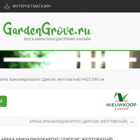
spa
ИНТЕРНЕТ-МАГАЗИН
GardenGrove.ru
все комнатные растения онлайн
река Хризалидокарпус (Дипсис желтоватый) H425 D80 см
М
›››
АРЕКА ХРИЗАЛИДОКАРПУС (ДИПСИС ЖЕЛТОВАТЫЙ)
АРЕКА ХРИЗАЛИДОКАРПУС (ДИПСИС ЖЕЛТОВАТЫЙ)