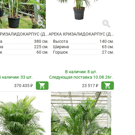
search
search
АРЕКА ХРИЗАЛИДОКАРПУС (ДИПСИС ЖЕЛТОВАТЫЙ)
АРЕКА ХРИЗАЛИДОКАРПУС (ДИПСИС ЖЕЛТОВАТЫЙ)
а
380 см.
Высота
140 см.
на
225 см.
Ширина
65 см.
к
60 см.
Горшок
27 см.
В наличии:
8 шт.
В наличии:
33 шт.
Следующая поставка 10.08.26г.
shopping_cart
shopping_cart
370 435 ₽
23 517 ₽