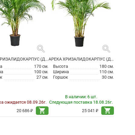
search
search
АРЕКА ХРИЗАЛИДОКАРПУС (ДИПСИС ЖЕЛТОВАТЫЙ)
АРЕКА ХРИЗАЛИДОКАРПУС (ДИПСИС ЖЕЛТОВАТЫЙ)
а
170 см.
Высота
180 см.
на
100 см.
Ширина
110 см.
к
27 см.
Горшок
30 см.
В наличии:
6 шт.
а ожидается 08.09.26г.
Следующая поставка 18.08.26г.
shopping_cart
shopping_cart
20 686 ₽
25 041 ₽