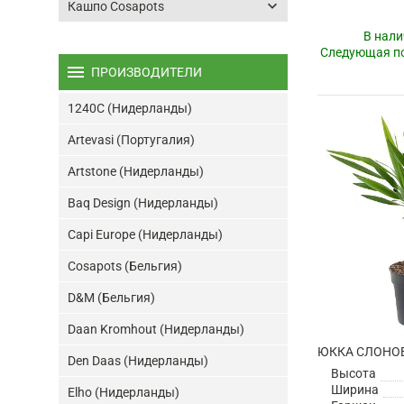
keyboard_arrow_down
Кашпо Cosapots
В нали
Следующая по
menu
ПРОИЗВОДИТЕЛИ
1240C (Нидерланды)
Artevasi (Португалия)
Artstone (Нидерланды)
Baq Design (Нидерланды)
Capi Europe (Нидерланды)
Cosapots (Бельгия)
D&M (Бельгия)
Daan Kromhout (Нидерланды)
Den Daas (Нидерланды)
Высота
Ширина
Elho (Нидерланды)