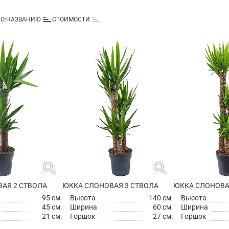
sort
sort
О:
НАЗВАНИЮ
СТОИМОСТИ
search
search
АЯ 2 СТВОЛА
ЮККА СЛОНОВАЯ 3 СТВОЛА
ЮККА СЛОНОВА
95 см.
Высота
140 см.
Высота
45 см.
Ширина
60 см.
Ширина
21 см.
Горшок
27 см.
Горшок