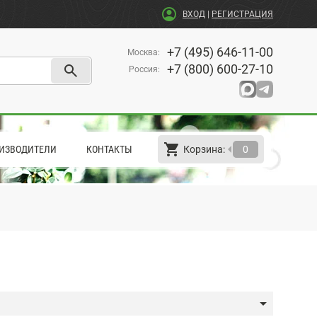
account_circle
ВХОД
|
РЕГИСТРАЦИЯ
+7 (495) 646-11-00
Москва
:
search
+7 (800) 600-27-10
Россия
:
shopping_cart
arrow_left
ИЗВОДИТЕЛИ
КОНТАКТЫ
Корзина:
0
arrow_drop_down