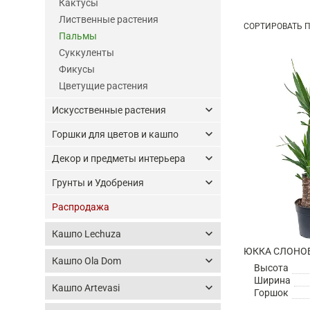
Кактусы
Лиственные растения
СОРТ
ИРОВА
ТЬ П
Пальмы
Суккуленты
Фикусы
Цветущие растения
keyboard_arrow_down
Искусственные растения
keyboard_arrow_down
Горшки для цветов и кашпо
keyboard_arrow_down
Декор и предметы интерьера
keyboard_arrow_down
Грунты и Удобрения
Распродажа
keyboard_arrow_down
Кашпо Lechuza
ЮККА СЛОНОВ
keyboard_arrow_down
Кашпо Ola Dom
Высота
Ширина
keyboard_arrow_down
Кашпо Artevasi
Горшок