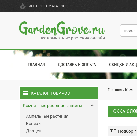
spa
ИНТЕРНЕТ-МАГАЗИН
GardenGrove.ru
все комнатные растения онлайн
ГЛАВНАЯ
ДОСТАВКА И ОПЛАТА
СКИДКИ И АК
Главная
Комна
menu
КАТАЛОГ ТОВАРОВ
keyboard_arrow_up
Комнатные растения и цветы
ЮККА СЛО
Ампельные растения
Бонсай
tune
Драцены
Подбор п