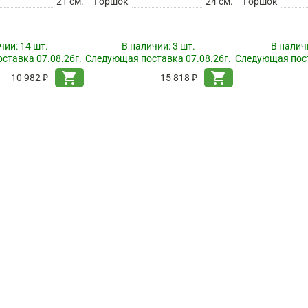
21 см.
Горшок
24 см.
Горшок
чии:
14 шт.
В наличии:
3 шт.
В налич
ставка 07.08.26г.
Следующая поставка 07.08.26г.
Следующая пост
shopping_cart
shopping_cart
10 982 ₽
15 818 ₽