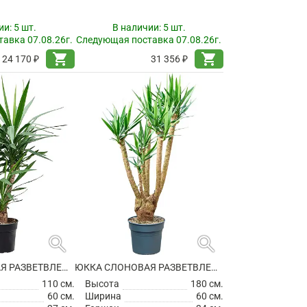
ии:
5 шт.
В наличии:
5 шт.
авка 07.08.26г.
Следующая поставка 07.08.26г.
shopping_cart
shopping_cart
24 170 ₽
31 356 ₽
search
search
ЮККА СЛОНОВАЯ РАЗВЕТВЛЕННАЯ
ЮККА СЛОНОВАЯ РАЗВЕТВЛЕННАЯ
110 см.
Высота
180 см.
60 см.
Ширина
60 см.