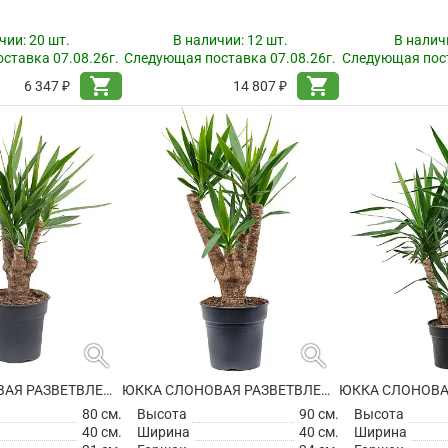
чии:
20 шт.
В наличии:
12 шт.
В налич
ставка 07.08.26г.
Следующая поставка 07.08.26г.
Следующая пост
shopping_cart
shopping_cart
6 347 ₽
14 807 ₽
search
search
ЮККА СЛОНОВАЯ РАЗВЕТВЛЕННАЯ
ЮККА СЛОНОВАЯ РАЗВЕТВЛЕННАЯ
80 см.
Высота
90 см.
Высота
40 см.
Ширина
40 см.
Ширина