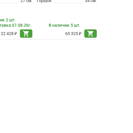
27 см.
Горшок
34 см.
ии:
2 шт.
авка 07.08.26г.
В наличии:
5 шт.
shopping_cart
shopping_cart
22 428 ₽
65 325 ₽