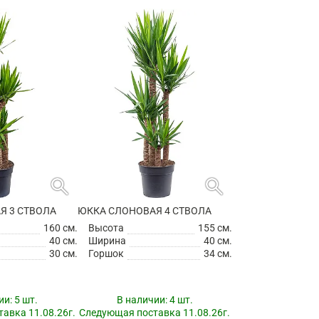
search
search
Я 3 СТВОЛА
ЮККА СЛОНОВАЯ 4 СТВОЛА
160 см.
Высота
155 см.
40 см.
Ширина
40 см.
30 см.
Горшок
34 см.
ии:
5 шт.
В наличии:
4 шт.
авка 11.08.26г.
Следующая поставка 11.08.26г.