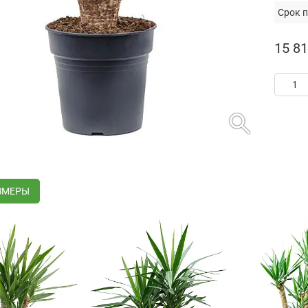
Срок п
15 81
search
ЗМЕРЫ