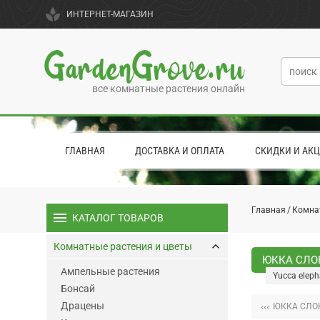
spa
ИНТЕРНЕТ-МАГАЗИН
GardenGrove.ru
все комнатные растения онлайн
ГЛАВНАЯ
ДОСТАВКА И ОПЛАТА
СКИДКИ И АК
Главная
Комна
menu
КАТАЛОГ ТОВАРОВ
keyboard_arrow_up
Комнатные растения и цветы
ЮККА СЛО
Ампельные растения
Yucca eleph
Бонсай
Драцены
‹‹‹
ЮККА СЛО