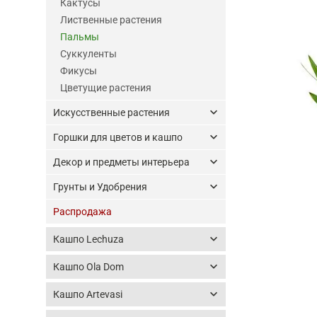
Кактусы
Лиственные растения
Пальмы
Суккуленты
Фикусы
Цветущие растения
keyboard_arrow_down
Искусственные растения
keyboard_arrow_down
Горшки для цветов и кашпо
keyboard_arrow_down
Декор и предметы интерьера
keyboard_arrow_down
Грунты и Удобрения
Распродажа
keyboard_arrow_down
Кашпо Lechuza
keyboard_arrow_down
Кашпо Ola Dom
keyboard_arrow_down
Кашпо Artevasi