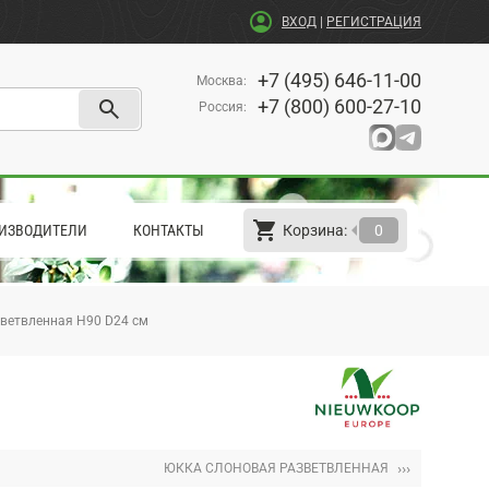
account_circle
ВХОД
|
РЕГИСТРАЦИЯ
+7 (495) 646-11-00
Москва
:
search
+7 (800) 600-27-10
Россия
:
shopping_cart
arrow_left
ИЗВОДИТЕЛИ
КОНТАКТЫ
Корзина:
0
ветвленная H90 D24 см
›››
ЮККА СЛОНОВАЯ РАЗВЕТВЛЕННАЯ