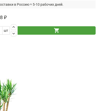
оставки в Россию ≈ 5-10 рабочих дней.
8 ₽
keyboard_arrow_up
shopping_cart
шт
keyboard_arrow_down