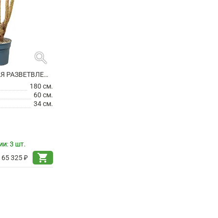
search
ЮККА СЛОНОВАЯ РАЗВЕТВЛЕННАЯ
180 см.
60 см.
34 см.
ии:
3 шт.
shopping_cart
65 325 ₽