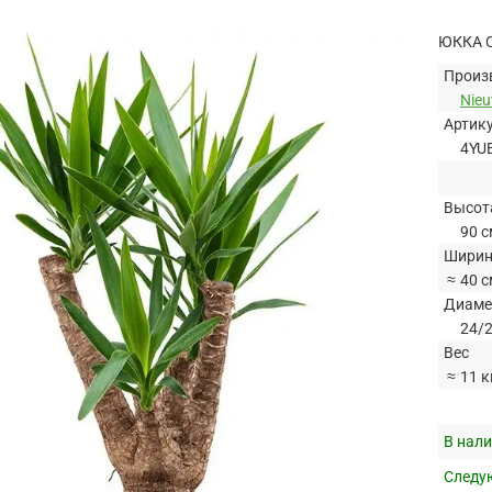
ЮККА 
Произ
Nie
Артик
4YU
Высот
90 с
Ширин
≈
40 с
Диаме
24/2
Вес
≈
11 к
В нали
Следую