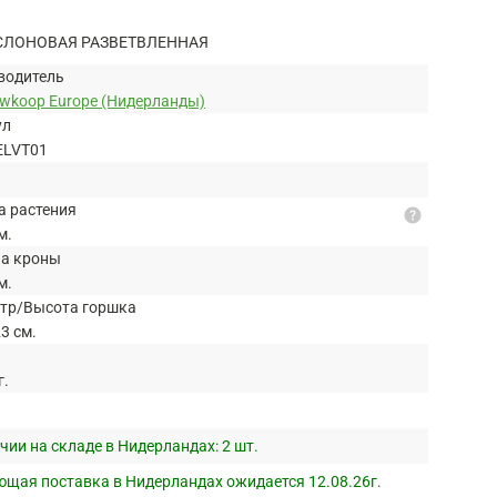
СЛОНОВАЯ РАЗВЕТВЛЕННАЯ
водитель
uwkoop Europe (Нидерланды)
ул
ELVT01
а растения
help
м.
а кроны
м.
тр/Высота горшка
3 см.
г.
чии на складе в Нидерландах:
2 шт.
щая поставка в Нидерландах ожидается 12.08.26г.