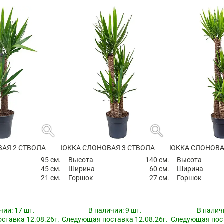
search
search
АЯ 2 СТВОЛА
ЮККА СЛОНОВАЯ 3 СТВОЛА
ЮККА СЛОНОВА
95 см.
Высота
140 см.
Высота
45 см.
Ширина
60 см.
Ширина
21 см.
Горшок
27 см.
Горшок
чии:
17 шт.
В наличии:
9 шт.
В налич
ставка 12.08.26г.
Следующая поставка 12.08.26г.
Следующая пост