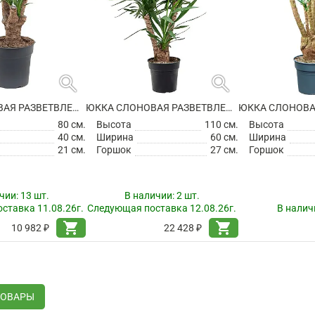
search
search
ЮККА СЛОНОВАЯ РАЗВЕТВЛЕННАЯ
ЮККА СЛОНОВАЯ РАЗВЕТВЛЕННАЯ
80 см.
Высота
110 см.
Высота
40 см.
Ширина
60 см.
Ширина
21 см.
Горшок
27 см.
Горшок
чии:
13 шт.
В наличии:
2 шт.
ставка 11.08.26г.
Следующая поставка 12.08.26г.
В налич
shopping_cart
shopping_cart
10 982 ₽
22 428 ₽
ТОВАРЫ