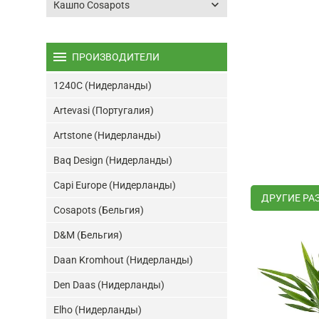
keyboard_arrow_down
Кашпо Cosapots
menu
ПРОИЗВОДИТЕЛИ
1240C (Нидерланды)
Artevasi (Португалия)
Artstone (Нидерланды)
Baq Design (Нидерланды)
Capi Europe (Нидерланды)
ДРУГИЕ РА
Cosapots (Бельгия)
D&M (Бельгия)
Daan Kromhout (Нидерланды)
Den Daas (Нидерланды)
Elho (Нидерланды)