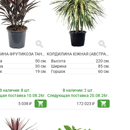
search
search
КОРДИЛИНА ФРУТИКОЗА ТАНГО
КОРДИЛИНА ЮЖНАЯ (АВСТРАЛИЙСКАЯ)
а
50 см.
Высота
220 см.
на
30 см.
Ширина
85 см.
к
19 см.
Горшок
60 см.
В наличии:
8 шт.
В наличии:
2 шт.
ая поставка 10.08.26г.
Следующая поставка 20.08.26г.
shopping_cart
shopping_cart
5 038 ₽
172 023 ₽