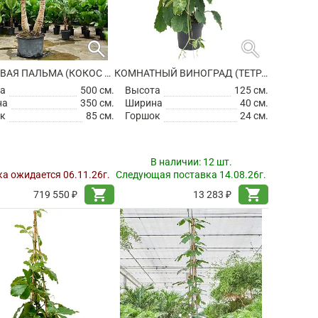
search
search
КОКОСОВАЯ ПАЛЬМА (КОКОС НУЦИФЕРА)
КОМНАТНЫЙ ВИНОГРАД (ТЕТРАСТИГМА ВУАНЬЕ)
а
500 см.
Высота
125 см.
на
350 см.
Ширина
40 см.
к
85 см.
Горшок
24 см.
В наличии:
12 шт.
а ожидается 06.11.26г.
Следующая поставка 14.08.26г.
shopping_cart
shopping_cart
719 550 ₽
13 283 ₽