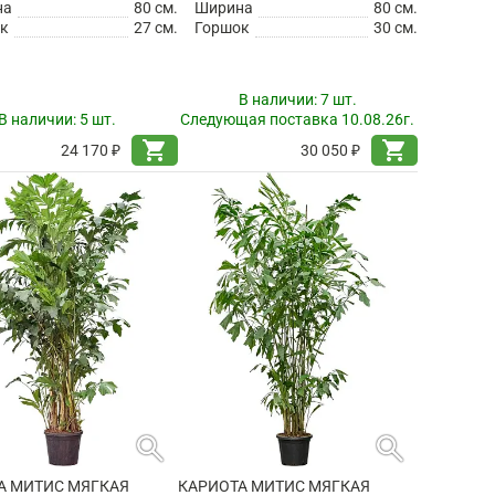
на
80 см.
Ширина
80 см.
к
27 см.
Горшок
30 см.
В наличии:
7 шт.
В наличии:
5 шт.
Следующая поставка 10.08.26г.
shopping_cart
shopping_cart
24 170 ₽
30 050 ₽
search
search
А МИТИС МЯГКАЯ
КАРИОТА МИТИС МЯГКАЯ