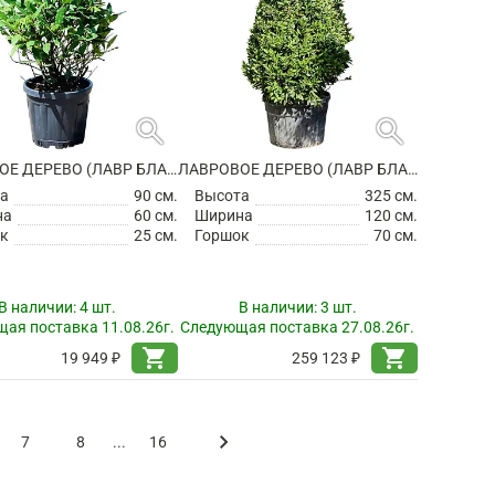
search
search
ЛАВРОВОЕ ДЕРЕВО (ЛАВР БЛАГОРОДНЫЙ) ПИРАМИДА
ЛАВРОВОЕ ДЕРЕВО (ЛАВР БЛАГОРОДНЫЙ) ПИРАМИДА
а
90 см.
Высота
325 см.
на
60 см.
Ширина
120 см.
к
25 см.
Горшок
70 см.
В наличии:
4 шт.
В наличии:
3 шт.
ая поставка 11.08.26г.
Следующая поставка 27.08.26г.
shopping_cart
shopping_cart
19 949 ₽
259 123 ₽
keyboard_arrow_right
7
8
...
16