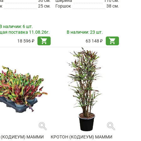
на
30 см.
Ширина
110 см.
к
25 см.
Горшок
38 см.
В наличии:
6 шт.
ая поставка 11.08.26г.
В наличии:
23 шт.
shopping_cart
shopping_cart
18 596 ₽
63 148 ₽
search
search
 (КОДИЕУМ) МАММИ
КРОТОН (КОДИЕУМ) МАММИ