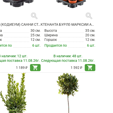
search
search
КРОТОН (КОДИЕУМ) САННИ СТАР
КТЕНАНТА БУРЛЕ-МАРКСИИ АМАБИЛИС
а
30 см.
Высота
35 см.
на
25 см.
Ширина
20 см.
к
12 см.
Горшок
12 см.
ется по
6 шт.
Продается по
6 шт.
В наличии:
12 шт.
В наличии:
48 шт.
ая поставка 11.08.26г.
Следующая поставка 11.08.26г.
shopping_cart
shopping_cart
1 189 ₽
1 592 ₽