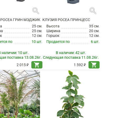
search
search
 РОСЕА ГРИН МЭДЖИК
КЛУЗИЯ РОСЕА ПРИНЦЕСС
а
25 см.
Высота
35 см.
на
25 см.
Ширина
20 см.
к
12 см.
Горшок
12 см.
ется по
10 шт.
Продается по
6 шт.
В наличии:
10 шт.
В наличии:
42 шт.
ая поставка 13.08.26г.
Следующая поставка 11.08.26г.
shopping_cart
shopping_cart
2 015 ₽
1 592 ₽