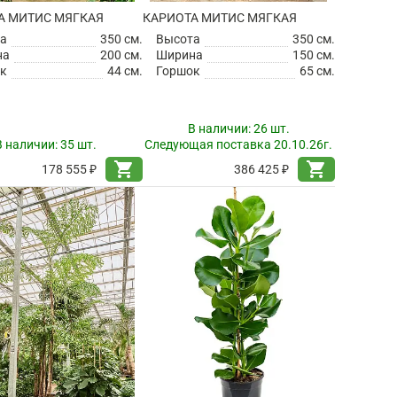
А МИТИС МЯГКАЯ
КАРИОТА МИТИС МЯГКАЯ
а
350 см.
Высота
350 см.
на
200 см.
Ширина
150 см.
к
44 см.
Горшок
65 см.
В наличии:
26 шт.
В наличии:
35 шт.
Следующая поставка 20.10.26г.
shopping_cart
shopping_cart
178 555 ₽
386 425 ₽