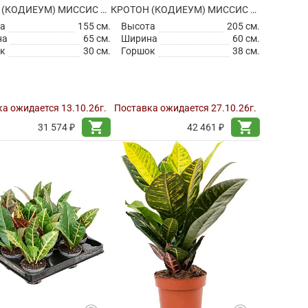
КРОТОН (КОДИЕУМ) МИССИС АЙСТОН
КРОТОН (КОДИЕУМ) МИССИС АЙСТОН
а
155 см.
Высота
205 см.
на
65 см.
Ширина
60 см.
к
30 см.
Горшок
38 см.
а ожидается 13.10.26г.
Поставка ожидается 27.10.26г.
shopping_cart
shopping_cart
31 574 ₽
42 461 ₽