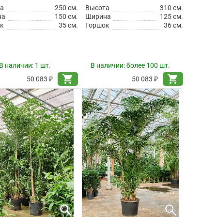
а
250 см.
Высота
310 см.
на
150 см.
Ширина
125 см.
к
35 см.
Горшок
36 см.
В наличии:
1 шт.
В наличии:
более 100 шт.
shopping_cart
shopping_cart
50 083 ₽
50 083 ₽
search
search