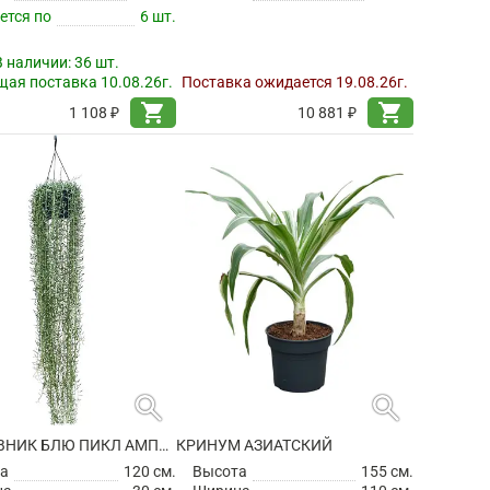
ется по
6 шт.
В наличии:
36 шт.
ая поставка 10.08.26г.
Поставка ожидается 19.08.26г.
shopping_cart
shopping_cart
1 108 ₽
10 881 ₽
search
search
КРЕСТОВНИК БЛЮ ПИКЛ АМПЕЛЬНЫЙ
КРИНУМ АЗИАТСКИЙ
а
120 см.
Высота
155 см.