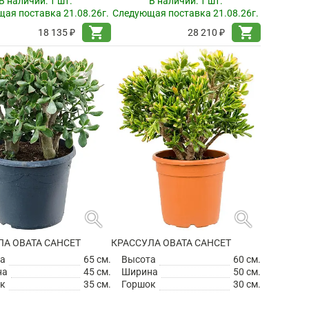
В наличии:
1 шт.
В наличии:
1 шт.
ая поставка 21.08.26г.
Следующая поставка 21.08.26г.
shopping_cart
shopping_cart
18 135 ₽
28 210 ₽
search
search
ЛА ОВАТА САНСЕТ
КРАССУЛА ОВАТА САНСЕТ
а
65 см.
Высота
60 см.
на
45 см.
Ширина
50 см.
к
35 см.
Горшок
30 см.