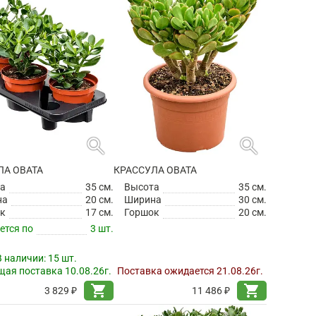
search
search
ЛА ОВАТА
КРАССУЛА ОВАТА
а
35 см.
Высота
35 см.
на
20 см.
Ширина
30 см.
к
17 см.
Горшок
20 см.
ется по
3 шт.
В наличии:
15 шт.
ая поставка 10.08.26г.
Поставка ожидается 21.08.26г.
shopping_cart
shopping_cart
3 829 ₽
11 486 ₽