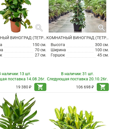
search
search
КОМНАТНЫЙ ВИНОГРАД (ТЕТРАСТИГМА ВУАНЬЕ) ПИРАМИДА
КОМНАТНЫЙ ВИНОГРАД (ТЕТРАСТИГМА ВУАНЬЕ) ПИРАМИДА
а
150 см.
Высота
300 см.
на
70 см.
Ширина
100 см.
к
27 см.
Горшок
45 см.
В наличии:
13 шт.
В наличии:
31 шт.
ая поставка 14.08.26г.
Следующая поставка 20.10.26г.
shopping_cart
shopping_cart
19 380 ₽
106 698 ₽