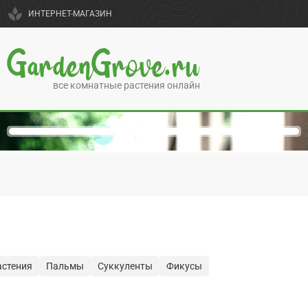
spa
ИНТЕРНЕТ-МАГАЗИН
GardenGrove.ru
все комнатные растения онлайн
астения
Пальмы
Суккуленты
Фикусы