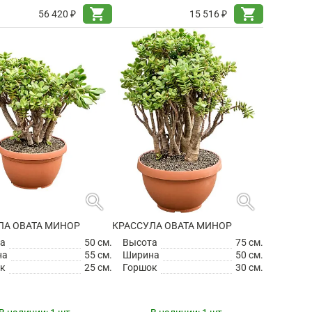
shopping_cart
shopping_cart
56 420 ₽
15 516 ₽
search
search
ЛА ОВАТА МИНОР
КРАССУЛА ОВАТА МИНОР
а
50 см.
Высота
75 см.
на
55 см.
Ширина
50 см.
к
25 см.
Горшок
30 см.