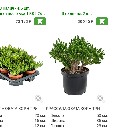
В наличии:
5 шт.
ая поставка 19.08.26г.
В наличии:
2 шт.
shopping_cart
shopping_cart
23 173 ₽
30 225 ₽
search
search
ЛА ОВАТА ХОРН ТРИ
КРАССУЛА ОВАТА ХОРН ТРИ
а
20 см.
Высота
50 см.
на
15 см.
Ширина
35 см.
к
12 см.
Горшок
23 см.