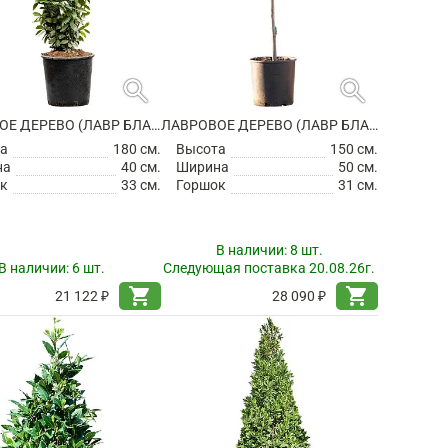
search
search
ЛАВРОВОЕ ДЕРЕВО (ЛАВР БЛАГОРОДНЫЙ)
ЛАВРОВОЕ ДЕРЕВО (ЛАВР БЛАГОРОДНЫЙ)
а
180 см.
Высота
150 см.
на
40 см.
Ширина
50 см.
к
33 см.
Горшок
31 см.
В наличии:
8 шт.
В наличии:
6 шт.
Следующая поставка 20.08.26г.
shopping_cart
shopping_cart
21 122 ₽
28 090 ₽