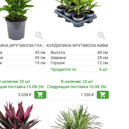
search
search
КОРДИЛИНА ФРУТИКОЗА ГЛАУКА
КОРДИЛИНА ФРУТИКОЗА КИВИ
а
45 см.
Высота
40 см.
на
30 см.
Ширина
28 см.
к
19 см.
Горшок
12 см.
Продается по
6 шт.
В наличии:
20 шт.
В наличии:
24 шт.
ая поставка 10.08.26г.
Следующая поставка 10.08.26г.
shopping_cart
shopping_cart
5 038 ₽
1 350 ₽