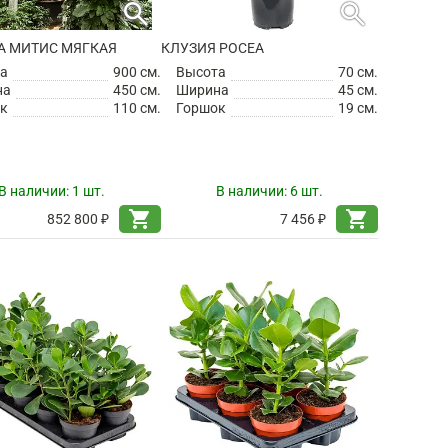
search
search
А МИТИС МЯГКАЯ
КЛУЗИЯ РОСЕА
а
900 см.
Высота
70 см.
на
450 см.
Ширина
45 см.
к
110 см.
Горшок
19 см.
В наличии:
1 шт.
В наличии:
6 шт.
shopping_cart
shopping_cart
852 800 ₽
7 456 ₽