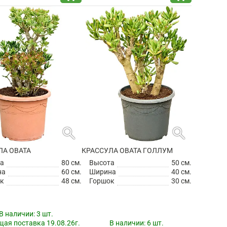
search
search
ЛА ОВАТА
КРАССУЛА ОВАТА ГОЛЛУМ
а
80 см.
Высота
50 см.
на
60 см.
Ширина
40 см.
к
48 см.
Горшок
30 см.
В наличии:
3 шт.
ая поставка 19.08.26г.
В наличии:
6 шт.