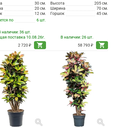
а
30 см.
Высота
205 см.
на
20 см.
Ширина
70 см.
к
12 см.
Горшок
45 см.
ется по
6 шт.
В наличии:
36 шт.
ая поставка 10.08.26г.
В наличии:
26 шт.
shopping_cart
shopping_cart
2 720 ₽
58 793 ₽
search
search