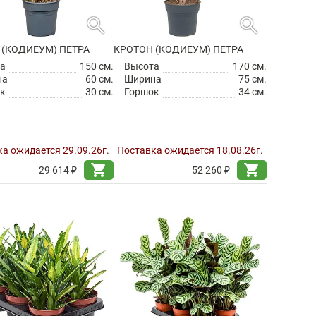
search
search
 (КОДИЕУМ) ПЕТРА
КРОТОН (КОДИЕУМ) ПЕТРА
а
150 см.
Высота
170 см.
на
60 см.
Ширина
75 см.
к
30 см.
Горшок
34 см.
а ожидается 29.09.26г.
Поставка ожидается 18.08.26г.
shopping_cart
shopping_cart
29 614 ₽
52 260 ₽