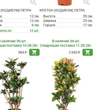
search
search
 (КОДИЕУМ) ПЕТРА
КРОТОН (КОДИЕУМ) ПЕТРА
а
12 см.
Высота
55 см.
на
12 см.
Ширина
25 см.
к
6 см.
Горшок
17 см.
ется по
12 шт.
В наличии:
96 шт.
В наличии:
66 шт.
ая поставка 10.08.26г.
Следующая поставка 11.08.26г.
shopping_cart
shopping_cart
584 ₽
2 660 ₽