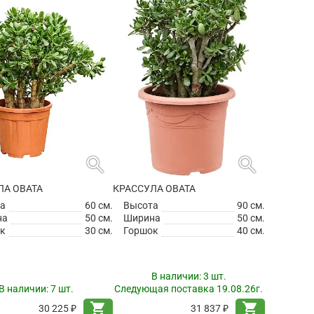
search
search
ЛА ОВАТА
КРАССУЛА ОВАТА
а
60 см.
Высота
90 см.
на
50 см.
Ширина
50 см.
к
30 см.
Горшок
40 см.
В наличии:
3 шт.
В наличии:
7 шт.
Следующая поставка 19.08.26г.
shopping_cart
shopping_cart
30 225 ₽
31 837 ₽