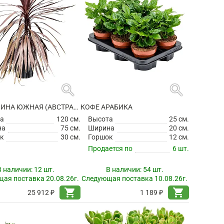
search
search
КОРДИЛИНА ЮЖНАЯ (АВСТРАЛИЙСКАЯ) РЕД СТАР
КОФЕ АРАБИКА
а
120 см.
Высота
25 см.
на
75 см.
Ширина
20 см.
к
30 см.
Горшок
12 см.
Продается по
6 шт.
В наличии:
12 шт.
В наличии:
54 шт.
ая поставка 20.08.26г.
Следующая поставка 10.08.26г.
shopping_cart
shopping_cart
25 912 ₽
1 189 ₽